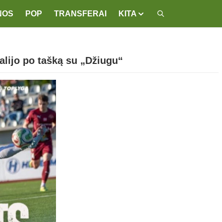
NOS
POP
TRANSFERAI
KITA
alijo po tašką su „Džiugu“