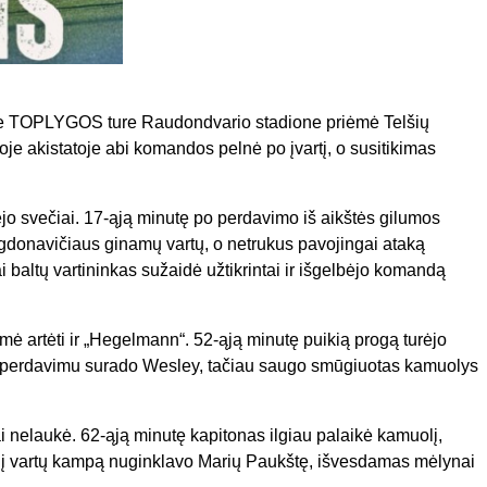
 TOPLYGOS ture Raudondvario stadione priėmė Telšių
goje akistatoje abi komandos pelnė po įvartį, o susitikimas
jo svečiai. 17-ąją minutę po perdavimo iš aikštės gilumos
gdonavičiaus ginamų vartų, o netrukus pavojingai ataką
baltų vartininkas sužaidė užtikrintai ir išgelbėjo komandą
mė artėti ir „Hegelmann“. 52-ąją minutę puikią progą turėjo
į perdavimu surado Wesley, tačiau saugo smūgiuotas kamuolys
 nelaukė. 62-ąją minutę kapitonas ilgiau palaikė kamuolį,
giu į vartų kampą nuginklavo Marių Paukštę, išvesdamas mėlynai