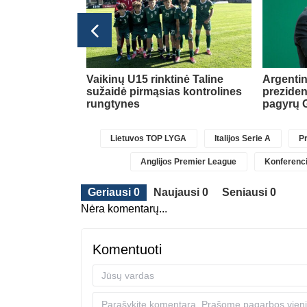
Transferai
ė dėl naujos
Vaikinų U15 rinktinė Taline
Argentin
sužaidė pirmąsias kontrolines
preziden
rungtynes
pagyrų G
Lietuvos TOP LYGA
Italijos Serie A
Pr
Anglijos Premier League
Konferenci
Geriausi 0
Naujausi 0
Seniausi 0
Nėra komentarų...
Komentuoti