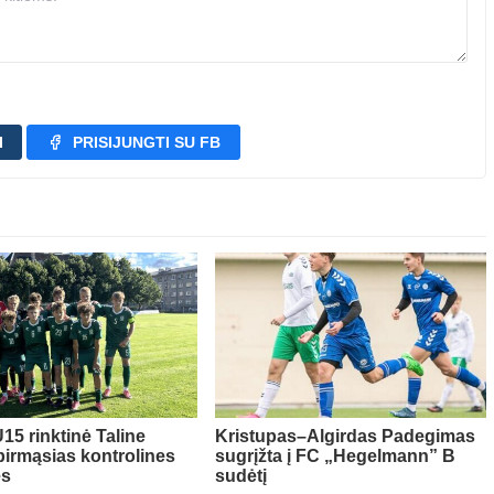
I
PRISIJUNGTI SU FB
15 rinktinė Taline
Kristupas–Algirdas Padegimas
pirmąsias kontrolines
sugrįžta į FC „Hegelmann” B
es
sudėtį