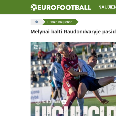
NAUJIE
Futbolo naujienos
Mėlynai balti Raudondvaryje pasid