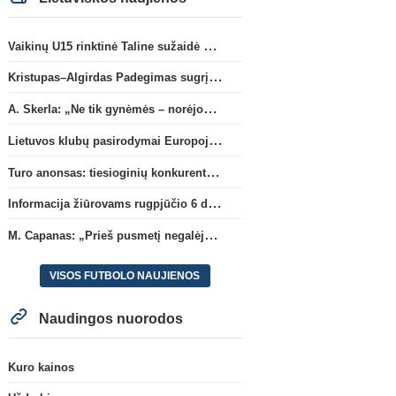
Vaikinų U15 rinktinė Taline sužaidė pirmąsias kontrolines rungtynes
Kristupas–Algirdas Padegimas sugrįžta į FC „Hegelmann” B sudėtį
A. Skerla: „Ne tik gynėmės – norėjome atakuoti“
Lietuvos klubų pasirodymai Europoje: patirti pralaimėjimai Kroatijos atstovams
Turo anonsas: tiesioginių konkurentų dvikova Gargžduose
Informacija žiūrovams rugpjūčio 6 d. UEFA rungtynėms
M. Capanas: „Prieš pusmetį negalėjau net įsivaizduoti, kad žaisime prieš „Hajduk“
VISOS FUTBOLO NAUJIENOS
Naudingos nuorodos
Kuro kainos