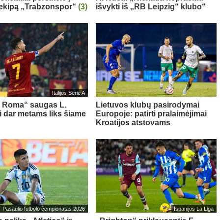
 ekipą „Trabzonspor“
(3)
išvykti iš „RB Leipzig“ klubo“
Italijos Serie A
s Roma“ saugas L.
Lietuvos klubų pasirodymai
ni dar metams liks šiame
Europoje: patirti pralaimėjimai
Kroatijos atstovams
Pasaulio futbolo čempionatas 2026
Ispanijos La Liga