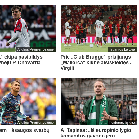
Anglijos Premier League
Ispanijos La Liga
“ ekipa pasipildys
Prie „Club Brugge“ prisijungs
ynėju P. Chavarria
„Mallorca“ klube atsiskleidęs J.
Virgili
Anglijos Premier League
Konferencijų lyga
am“ išsaugos svarbų
A. Tapinas: „Iš europinio lygio
komandos gavom gerų