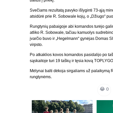
baltus į priekį.
Svečiams rezultatą pavyko išlyginti 73-ąją mi
atsidūrė prie R. Sobowale kojų, o „Džiugo“ puolėj
Rungtynių pabaigoje abi komandos turėjo galim
atliko R. Sobowale, tačiau kamuolys sudrebino va
įvarčio buvo ir „Hegelmann“ gynėjas Domas Sl
virpsto.
Po atkaklios kovos komandos pasidalijo po ta
sąskaitoje turi 19 taškų ir tęsia kovą TOPLY
Mėlynai balti dėkoja sirgaliams už palaikymą 
rungtynėms.
😂
0