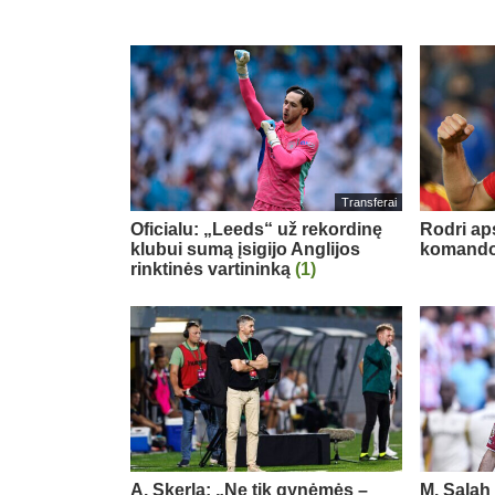
Transferai
Oficialu: „Leeds“ už rekordinę
Rodri ap
klubui sumą įsigijo Anglijos
komand
rinktinės vartininką
(1)
A. Skerla: „Ne tik gynėmės –
M. Salah 