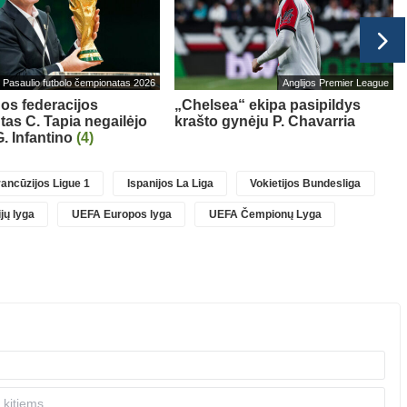
Pasaulio futbolo čempionatas 2026
Anglijos Premier League
os federacijos
„Chelsea“ ekipa pasipildys
tas C. Tapia negailėjo
krašto gynėju P. Chavarria
. Infantino
(4)
ancūzijos Ligue 1
Ispanijos La Liga
Vokietijos Bundesliga
jų lyga
UEFA Europos lyga
UEFA Čempionų Lyga