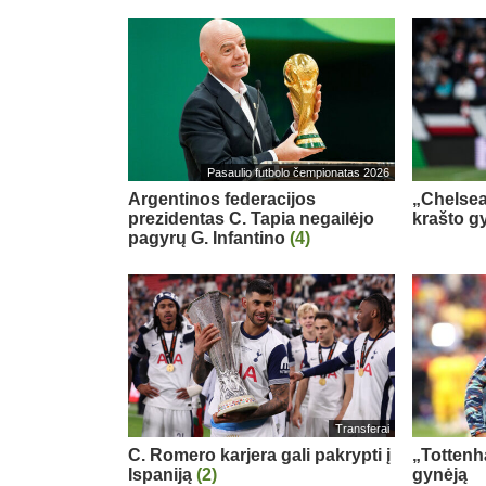
Pasaulio futbolo čempionatas 2026
Argentinos federacijos
„Chelsea
prezidentas C. Tapia negailėjo
krašto g
pagyrų G. Infantino
(4)
Transferai
C. Romero karjera gali pakrypti į
„Tottenh
Ispaniją
(2)
gynėją