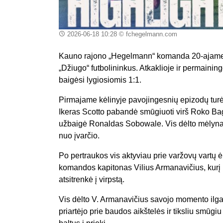
2026-06-18 10:28
© fchegelmann.com
Kauno rajono „Hegelmann“ komanda 20-ajame
„Džiugo“ futbolininkus. Atkaklioje ir permainin
baigėsi lygiosiomis 1:1.
Pirmajame kėlinyje pavojingesnių epizodų turė
Ikeras Scotto pabandė smūgiuoti virš Roko Ba
užbaigė Ronaldas Sobowale. Vis dėlto mėlynai 
nuo įvarčio.
Po pertraukos vis aktyviau prie varžovų vartų ė
komandos kapitonas Vilius Armanavičius, kur
atsitrenkė į virpstą.
Vis dėlto V. Armanavičius savojo momento ilgai
priartėjo prie baudos aikštelės ir tiksliu smū