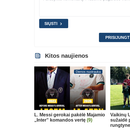
SIŲSTI
PRISIJUNGT
Kitos naujienos
Dienos nuotrauka
L. Messi gerokai pakėlė Majamio
Vaikinų U
„Inter“ komandos vertę
(9)
sužaidė 
rungtyn