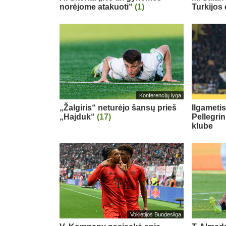
norėjome atakuoti“
(1)
Turkijos
Konferencijų lyga
„Žalgiris“ neturėjo šansų prieš
Ilgameti
„Hajduk“
(17)
Pellegri
klube
Vokietijos Bundesliga