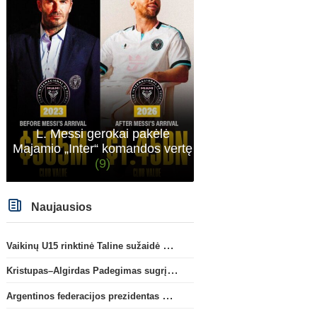
L. Messi gerokai pakėlė
Majamio „Inter“ komandos vertę
(9)
Naujausios
Vaikinų U15 rinktinė Taline sužaidė pirmąsias kontrolines rungtynes
Kristupas–Algirdas Padegimas sugrįžta į FC „Hegelmann” B sudėtį
Argentinos federacijos prezidentas C. Tapia negailėjo pagyrų G. Infantino