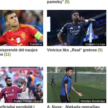
pamokų“
(5)
Transferai
Ispanijos La Liga
sisprendė dėl naujos
Vinicius liks „Real“ gretose
(5)
os
(11)
Anglijos Premier League
Vokietijos Bundesliga
oficialiai persikėlė į
A. Nusa: „Niekada neprašiau