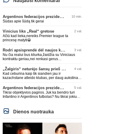
Naujausi komentarai
Argentinos federacijos prezidentas C. Tapia negailėjo pagyrų G. Infantino
10 min.
Šūdas apie šūdą tik gerai
Vinicius liks „Real“ gretose
2 val.
Ačiū kad lieka,nereiks Premier league ta
princesę matyti😀
Rodri apsisprendė dėl naujos komandos
3 val.
Nu čia realui bus kliurka,žaidžia su Viniciaus
kontraktu geriau,nei renkasi gerus
žaidėjus...kolkas ne vienas nebuvo geras
„Žalgiris“ neturėjo šansų prieš „Hajduk“
4 val.
Kad ceburina kaip tik siandien jau ir
kazachstane atleido klubas, per daug aukstinat
ji.
Argentinos federacijos prezidentas C. Tapia negailėjo pagyrų G. Infantino
5 val.
Tikrai objektyvios pagiros. Juk ka bendro turi
Infantino ir Argentinos futbolas? Nu tikrai jokiu
bendru reikaliuku :)))
Dienos nuotrauka