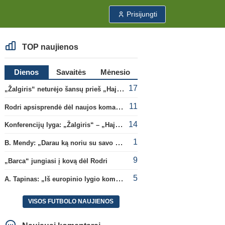
Prisijungti
TOP naujienos
Dienos
Savaitės
Mėnesio
17
„Žalgiris“ neturėjo šansų prieš „Hajduk“
11
Rodri apsisprendė dėl naujos komandos
14
Konferencijų lyga: „Žalgiris“ – „Hajduk“ (rungtynės tiesiogiai)
1
B. Mendy: „Darau ką noriu su savo pasaulio čempionato titulu“
9
„Barca“ jungiasi į kovą dėl Rodri
5
A. Tapinas: „Iš europinio lygio komandos gavom gerų pamokų“
VISOS FUTBOLO NAUJIENOS