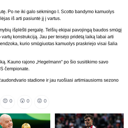
nutę. Po ne iki galo sėkmingo I. Scotto bandymo kamuolys
as iš arti pasiuntė jį į vartus.
ybių išplėšti pergalę. Telšių ekipai pavojingą baudos smūgį
rtų konstrukciją. Jau per teisėjo pridėtą laiką labai arti
endzoka, kurio smūgiuotas kamuolys praskriejo visai šalia
šką. Kauno rajono „Hegelmann“ po šio susitikimo savo
GOS čempionate.
Raudondvario stadione ir jau ruošiasi artimiausioms sezono
😍
0
😲
0
😡
0