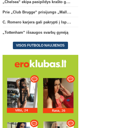
„Chelsea“ ekipa pasipildys krašto gynėju P. Chavarria
Prie „Club Brugge“ prisijungs „Mallorca“ klube atsiskleidęs J. Virgili
C. Romero karjera gali pakrypti į Ispaniją
Ispanijos La Liga
Anglijos Premi
„Tottenham“ išsaugos svarbų gynėją
Prie „Club Brugge“ prisijungs
„Tottenham“ išsaugos s
„Mallorca“ klube atsiskleidęs J.
gynėją
Virgili
VISOS FUTBOLO NAUJIENOS