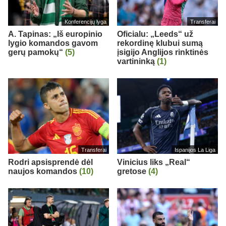
Konferencijų lyga
Transferai
A. Tapinas: „Iš europinio
Oficialu: „Leeds“ už
lygio komandos gavom
rekordinę klubui sumą
gerų pamokų“
(5)
įsigijo Anglijos rinktinės
vartininką
(1)
Transferai
Ispanijos La Liga
Rodri apsisprendė dėl
Vinicius liks „Real“
naujos komandos
(10)
gretose
(4)