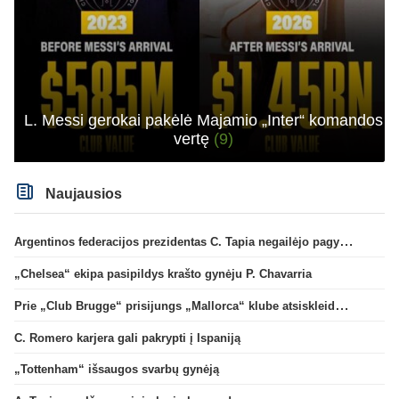
L. Messi gerokai pakėlė Majamio „Inter“ komandos
vertę
(9)
Naujausios
Argentinos federacijos prezidentas C. Tapia negailėjo pagyrų G. Infantino
„Chelsea“ ekipa pasipildys krašto gynėju P. Chavarria
Prie „Club Brugge“ prisijungs „Mallorca“ klube atsiskleidęs J. Virgili
C. Romero karjera gali pakrypti į Ispaniją
„Tottenham“ išsaugos svarbų gynėją