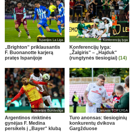
Ispanijos La Liga
Konferencijų lyga
„Brighton“ priklausantis
Konferencijų lyga:
F. Buonanotte karjerą
„Žalgiris“ – „Hajduk“
pratęs Ispanijoje
(rungtynės tiesiogiai)
(14)
Vokietijos Bundesliga
Lietuvos TOP LYGA
Argentinos rinktinės
Turo anonsas: tiesioginių
gynėjas F. Medina
konkurentų dvikova
persikels į „Bayer“ klubą
Gargžduose