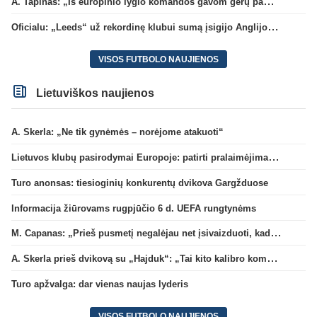
A. Tapinas: „Iš europinio lygio komandos gavom gerų pamokų“
Oficialu: „Leeds“ už rekordinę klubui sumą įsigijo Anglijos rinktinės vartininką
VISOS FUTBOLO NAUJIENOS
Lietuviškos naujienos
A. Skerla: „Ne tik gynėmės – norėjome atakuoti“
Lietuvos klubų pasirodymai Europoje: patirti pralaimėjimai Kroatijos atstovams
Turo anonsas: tiesioginių konkurentų dvikova Gargžduose
Informacija žiūrovams rugpjūčio 6 d. UEFA rungtynėms
M. Capanas: „Prieš pusmetį negalėjau net įsivaizduoti, kad žaisime prieš „Hajduk“
A. Skerla prieš dvikovą su „Hajduk“: „Tai kito kalibro komanda“
Turo apžvalga: dar vienas naujas lyderis
VISOS FUTBOLO NAUJIENOS