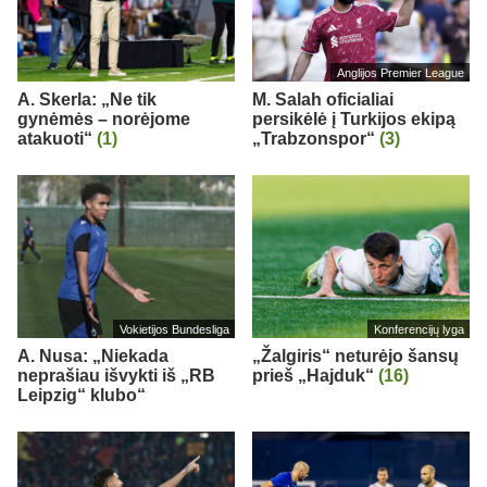
Anglijos Premier League
A. Skerla: „Ne tik
M. Salah oficialiai
gynėmės – norėjome
persikėlė į Turkijos ekipą
atakuoti“
(1)
„Trabzonspor“
(3)
Vokietijos Bundesliga
Konferencijų lyga
A. Nusa: „Niekada
„Žalgiris“ neturėjo šansų
neprašiau išvykti iš „RB
prieš „Hajduk“
(16)
Leipzig“ klubo“