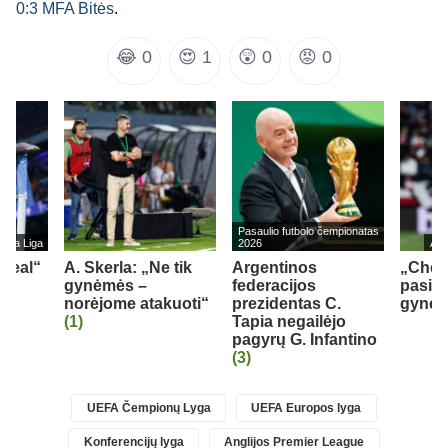
0:3 MFA Bitės
.
😂
0
😍
1
😲
0
😡
0
Pasaulio futbolo čempionatas
s La Liga
2026
Ang
„Real“
A. Skerla: „Ne tik
Argentinos
„Chel
gynėmės –
federacijos
pasipi
norėjome atakuoti“
prezidentas C.
gynėju
(1)
Tapia negailėjo
pagyrų G. Infantino
(3)
UEFA Čempionų Lyga
UEFA Europos lyga
Konferencijų lyga
Anglijos Premier League