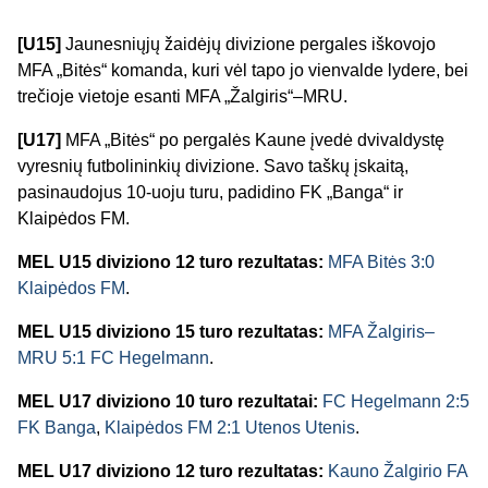
[U15]
Jaunesniųjų žaidėjų divizione pergales iškovojo
MFA „Bitės“ komanda, kuri vėl tapo jo vienvalde lydere, bei
trečioje vietoje esanti MFA „Žalgiris“–MRU.
[U17]
MFA „Bitės“ po pergalės Kaune įvedė dvivaldystę
vyresnių futbolininkių divizione. Savo taškų įskaitą,
pasinaudojus 10-uoju turu, padidino FK „Banga“ ir
Klaipėdos FM.
MEL U15 diviziono 12 turo rezultatas:
MFA Bitės 3:0
Klaipėdos FM
.
MEL U15 diviziono 15 turo rezultatas:
MFA Žalgiris–
MRU 5:1 FC Hegelmann
.
MEL U17 diviziono 10 turo rezultatai:
FC Hegelmann 2:5
FK Banga
,
Klaipėdos FM 2:1 Utenos Utenis
.
MEL U17 diviziono 12 turo rezultatas:
Kauno Žalgirio FA