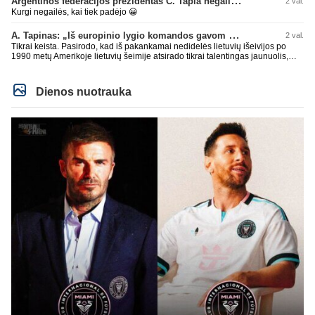
Argentinos federacijos prezidentas C. Tapia negailėjo pagyrų G. Infantino
2 val.
Kurgi negailės, kai tiek padėjo 😀
A. Tapinas: „Iš europinio lygio komandos gavom gerų pamokų“
2 val.
Tikrai keista. Pasirodo, kad iš pakankamai nedidelės lietuvių išeivijos po
1990 metų Amerikoje lietuvių šeimije atsirado tikrai talentingas jaunuolis,
mokantis apsivesti abejomis kojomis, mokantis visokiausių ’fintų’, stiprus
fiziškai, kurio nepastumsi kaip Golubicko, t. y. gerai išsilaikantis ant kojų
kovoje, dar ir antrame aukšte neblogai atrodantis, greitai priimantis
Dienos nuotrauka
dažniausiai teisingus sprendimus, ir dar turintis neblogą greitį. O Lietuvoje
net tokie talentai ’uždera’ gal kartą per dešimtmetį ar du. Bet iš 1-2
aukštesnio lygio žaidėjų rimtos rinktinės nesulipdysi...