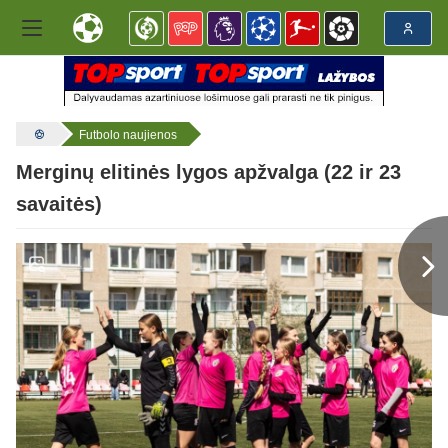
Futbolo naujienos
Merginų elitinės lygos apžvalga (22 ir 23
savaitės)