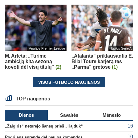
Anglijos Premier League
Italijos Serie A
M. Arteta: „Turime
„Atalanta“ priklausantis E.
ambiciją kitą sezoną
Bilal Toure karjerą tęs
kovoti dėl visų titulų“
(2)
„Parma“ gretose
(1)
VISOS FUTBOLO NAUJIENOS
TOP naujienos
Dienos
Savaitės
Mėnesio
16
„Žalgiris“ neturėjo šansų prieš „Hajduk“
10
Rodri apsisprendė dėl naujos komandos