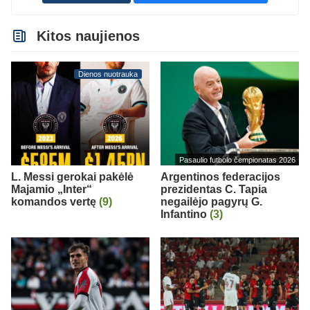
Kitos naujienos
Dienos nuotrauka
Pasaulio futbolo čempionatas 2026
L. Messi gerokai pakėlė
Argentinos federacijos
Majamio „Inter“
prezidentas C. Tapia
komandos vertę
(9)
negailėjo pagyrų G.
Infantino
(3)