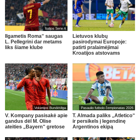
Italijos Serie A
Ilgametis Roma“ saugas
Lietuvos klubų
L. Pellegrini dar metams
pasirodymai Europoje:
liks šiame klube
patirti pralaimėjimai
Kroatijos atstovams
Vokietijos Bundesliga
Pasaulio futbolo čempionatas 2026
V. Kompany pasisakė apie
T. Almada paliks „Atletico“
gandus dėl M. Olise
ir persikels į legendinę
ateities „Bayern“ gretose
Argentinos ekipą