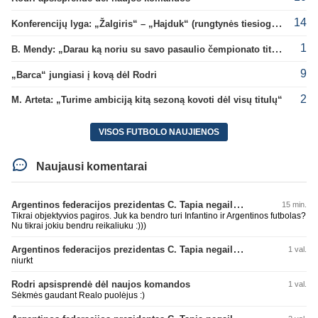
14
Konferencijų lyga: „Žalgiris“ – „Hajduk“ (rungtynės tiesiogiai)
1
B. Mendy: „Darau ką noriu su savo pasaulio čempionato titulu“
9
„Barca“ jungiasi į kovą dėl Rodri
2
M. Arteta: „Turime ambiciją kitą sezoną kovoti dėl visų titulų“
VISOS FUTBOLO NAUJIENOS
Naujausi komentarai
Argentinos federacijos prezidentas C. Tapia negailėjo pagyrų G. Infantino
15 min.
Tikrai objektyvios pagiros. Juk ka bendro turi Infantino ir Argentinos futbolas?
Nu tikrai jokiu bendru reikaliuku :)))
Argentinos federacijos prezidentas C. Tapia negailėjo pagyrų G. Infantino
1 val.
niurkt
Rodri apsisprendė dėl naujos komandos
1 val.
Sėkmės gaudant Realo puolėjus :)