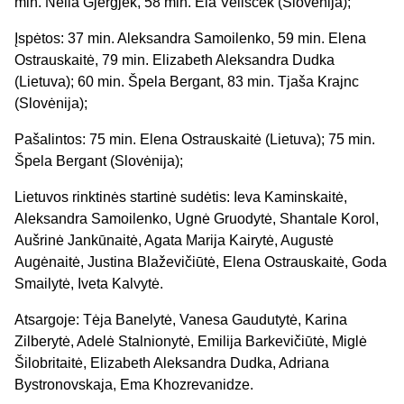
min. Nella Gjergjek, 58 min. Ela Velišček (Slovėnija);
Įspėtos: 37 min. Aleksandra Samoilenko, 59 min. Elena
Ostrauskaitė, 79 min. Elizabeth Aleksandra Dudka
(Lietuva); 60 min. Špela Bergant, 83 min. Tjaša Krajnc
(Slovėnija);
Pašalintos: 75 min. Elena Ostrauskaitė (Lietuva); 75 min.
Špela Bergant (Slovėnija);
Lietuvos rinktinės startinė sudėtis: Ieva Kaminskaitė,
Aleksandra Samoilenko, Ugnė Gruodytė, Shantale Korol,
Aušrinė Jankūnaitė, Agata Marija Kairytė, Augustė
Augėnaitė, Justina Blaževičiūtė, Elena Ostrauskaitė, Goda
Smailytė, Iveta Kalvytė.
Atsargoje: Tėja Banelytė, Vanesa Gaudutytė, Karina
Zilberytė, Adelė Stalnionytė, Emilija Barkevičiūtė, Miglė
Šilobritaitė, Elizabeth Aleksandra Dudka, Adriana
Bystronovskaja, Ema Khozrevanidze.