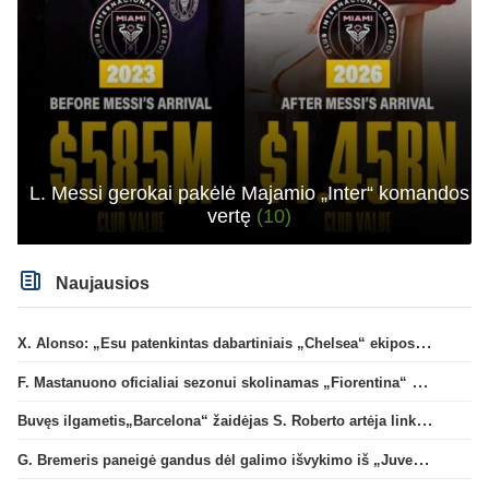
L. Messi gerokai pakėlė Majamio „Inter“ komandos
vertę
(10)
Naujausios
X. Alonso: „Esu patenkintas dabartiniais „Chelsea“ ekipos vartininkais“
F. Mastanuono oficialiai sezonui skolinamas „Fiorentina“ ekipai
Buvęs ilgametis„Barcelona“ žaidėjas S. Roberto artėja link persikėlimo į MLS
G. Bremeris paneigė gandus dėl galimo išvykimo iš „Juventus“ klubo