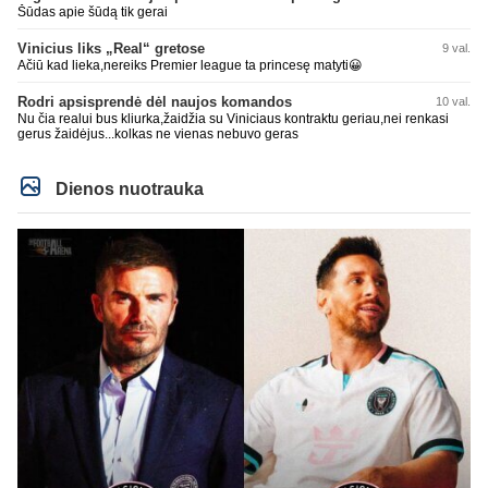
Šūdas apie šūdą tik gerai
Vinicius liks „Real“ gretose
9 val.
Ačiū kad lieka,nereiks Premier league ta princesę matyti😀
Rodri apsisprendė dėl naujos komandos
10 val.
Nu čia realui bus kliurka,žaidžia su Viniciaus kontraktu geriau,nei renkasi
gerus žaidėjus...kolkas ne vienas nebuvo geras
Dienos nuotrauka