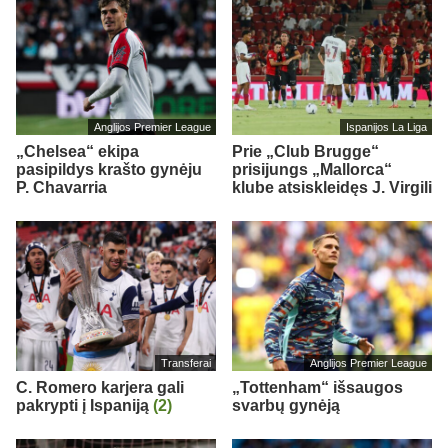
Anglijos Premier League
Ispanijos La Liga
„Chelsea“ ekipa
Prie „Club Brugge“
pasipildys krašto gynėju
prisijungs „Mallorca“
P. Chavarria
klube atsiskleidęs J. Virgili
Transferai
Anglijos Premier League
C. Romero karjera gali
„Tottenham“ išsaugos
pakrypti į Ispaniją
(2)
svarbų gynėją