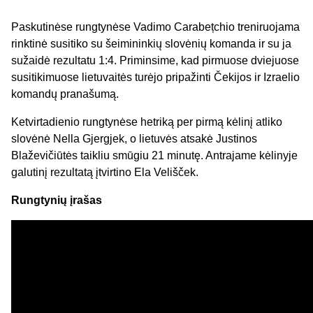
Paskutinėse rungtynėse Vadimo Carabețchio treniruojama
rinktinė susitiko su šeimininkių slovėnių komanda ir su ja
sužaidė rezultatu 1:4. Priminsime, kad pirmuose dviejuose
susitikimuose lietuvaitės turėjo pripažinti Čekijos ir Izraelio
komandų pranašumą.
Ketvirtadienio rungtynėse hetriką per pirmą kėlinį atliko
slovėnė Nella Gjergjek, o lietuvės atsakė Justinos
Blaževičiūtės taikliu smūgiu 21 minutę. Antrajame kėlinyje
galutinį rezultatą įtvirtino Ela Velišček.
Rungtynių įrašas