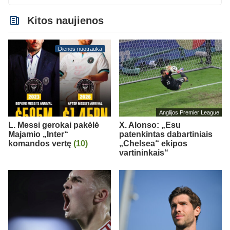
Kitos naujienos
Dienos nuotrauka
Anglijos Premier League
L. Messi gerokai pakėlė
X. Alonso: „Esu
Majamio „Inter“
patenkintas dabartiniais
komandos vertę
(10)
„Chelsea“ ekipos
vartininkais“