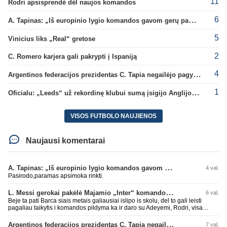
11
Rodri apsisprendė dėl naujos komandos
6
A. Tapinas: „Iš europinio lygio komandos gavom gerų pamokų“
5
Vinicius liks „Real“ gretose
2
C. Romero karjera gali pakrypti į Ispaniją
4
Argentinos federacijos prezidentas C. Tapia negailėjo pagyrų G. Infantino
1
Oficialu: „Leeds“ už rekordinę klubui sumą įsigijo Anglijos rinktinės vartininką
VISOS FUTBOLO NAUJIENOS
Naujausi komentarai
A. Tapinas: „Iš europinio lygio komandos gavom gerų pamokų“
4 val.
Pasirodo,paramas apsimoka rinkti.
L. Messi gerokai pakėlė Majamio „Inter“ komandos vertę
6 val.
Beje ta pati Barca siais metais galiausiai islipo is skolu, del to gali leisti
pagaliau taikytis i komandos pildyma ka ir daro su Adeyemi, Rodri, visa
Julian Alvarez saga.
Argentinos federacijos prezidentas C. Tapia negailėjo pagyrų G. Infantino
7 val.