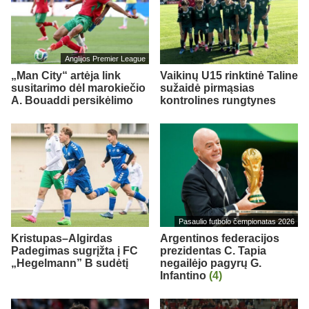
Anglijos Premier League
„Man City“ artėja link
Vaikinų U15 rinktinė Taline
susitarimo dėl marokiečio
sužaidė pirmąsias
A. Bouaddi persikėlimo
kontrolines rungtynes
Pasaulio futbolo čempionatas 2026
Kristupas–Algirdas
Argentinos federacijos
Padegimas sugrįžta į FC
prezidentas C. Tapia
„Hegelmann” B sudėtį
negailėjo pagyrų G.
Infantino
(4)