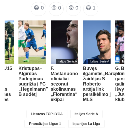
😂
0
😍
0
😲
0
😡
1
Italijos Serie A
Italijos Serie A
Itali
nų U15
Kristupas–
F.
Buvęs
G. Br
nė
Algirdas
Mastanuono
ilgametis„Barcelona
panei
Padegimas
oficialiai
žaidėjas S.
gandu
dė
sugrįžta į FC
sezonui
Roberto
galim
sias
„Hegelmann”
skolinamas
artėja link
išvyki
lines
B sudėtį
„Fiorentina“
persikėlimo į
„Juve
ynes
ekipai
MLS
klubo
Lietuvos TOP LYGA
Italijos Serie A
Prancūzijos Ligue 1
Ispanijos La Liga