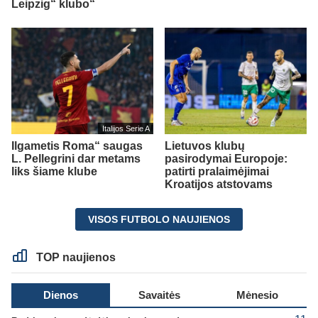
Leipzig“ klubo“
Italijos Serie A
Ilgametis Roma“ saugas
Lietuvos klubų
L. Pellegrini dar metams
pasirodymai Europoje:
liks šiame klube
patirti pralaimėjimai
Kroatijos atstovams
VISOS FUTBOLO NAUJIENOS
TOP naujienos
Dienos
Savaitės
Mėnesio