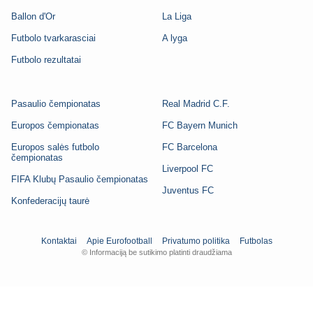
Ballon d'Or
La Liga
Futbolo tvarkarasciai
A lyga
Futbolo rezultatai
Pasaulio čempionatas
Real Madrid C.F.
Europos čempionatas
FC Bayern Munich
Europos salės futbolo
FC Barcelona
čempionatas
Liverpool FC
FIFA Klubų Pasaulio čempionatas
Juventus FC
Konfederacijų taurė
Kontaktai
Apie Eurofootball
Privatumo politika
Futbolas
© Informaciją be sutikimo platinti draudžiama