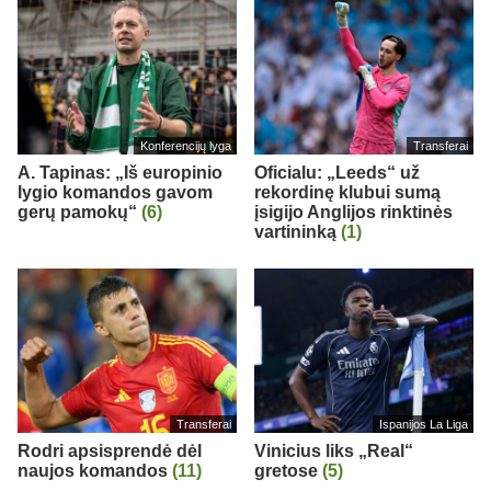
Konferencijų lyga
Transferai
A. Tapinas: „Iš europinio
Oficialu: „Leeds“ už
lygio komandos gavom
rekordinę klubui sumą
gerų pamokų“
(6)
įsigijo Anglijos rinktinės
vartininką
(1)
Transferai
Ispanijos La Liga
Rodri apsisprendė dėl
Vinicius liks „Real“
naujos komandos
(11)
gretose
(5)