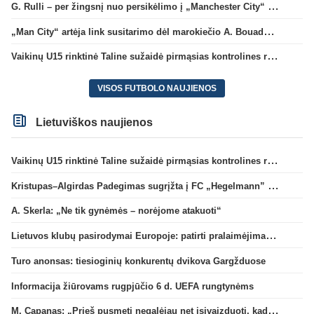
G. Rulli – per žingsnį nuo persikėlimo į „Manchester City“ klubą
„Man City“ artėja link susitarimo dėl marokiečio A. Bouaddi persikėlimo
Vaikinų U15 rinktinė Taline sužaidė pirmąsias kontrolines rungtynes
VISOS FUTBOLO NAUJIENOS
Lietuviškos naujienos
Vaikinų U15 rinktinė Taline sužaidė pirmąsias kontrolines rungtynes
Kristupas–Algirdas Padegimas sugrįžta į FC „Hegelmann” B sudėtį
A. Skerla: „Ne tik gynėmės – norėjome atakuoti“
Lietuvos klubų pasirodymai Europoje: patirti pralaimėjimai Kroatijos atstovams
Turo anonsas: tiesioginių konkurentų dvikova Gargžduose
Informacija žiūrovams rugpjūčio 6 d. UEFA rungtynėms
M. Capanas: „Prieš pusmetį negalėjau net įsivaizduoti, kad žaisime prieš „Hajduk“