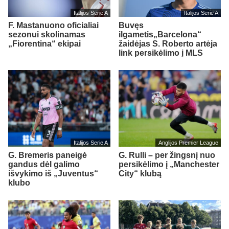
Italijos Serie A
Italijos Serie A
F. Mastanuono oficialiai
Buvęs
sezonui skolinamas
ilgametis„Barcelona“
„Fiorentina“ ekipai
žaidėjas S. Roberto artėja
link persikėlimo į MLS
Italijos Serie A
Anglijos Premier League
G. Bremeris paneigė
G. Rulli – per žingsnį nuo
gandus dėl galimo
persikėlimo į „Manchester
išvykimo iš „Juventus“
City“ klubą
klubo