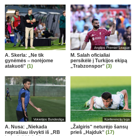
Anglijos Premier League
A. Skerla: „Ne tik
M. Salah oficialiai
gynėmės – norėjome
persikėlė į Turkijos ekipą
atakuoti“
(1)
„Trabzonspor“
(3)
Vokietijos Bundesliga
Konferencijų lyga
A. Nusa: „Niekada
„Žalgiris“ neturėjo šansų
neprašiau išvykti iš „RB
prieš „Hajduk“
(17)