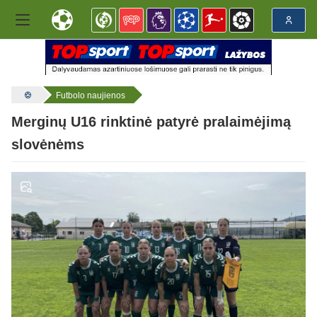
Futbolo naujienos
Merginų U16 rinktinė patyrė pralaimėjimą
slovėnėms