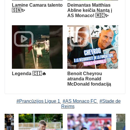
Lamine Camara talento
Deimantas Matthias
🇸🇳✨
Abline keičia Nantą į
AS Monaco! 🇲🇨✨
Legenda 🇨🇮🔥
Benoit Cheyrou
atranda Ronald
McDonald fondaciją
#Prancūzijos Ligue 1
#AS Monaco FC
#Stade de
Reims