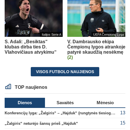
Italijos Serie A
UEFA Čempionų Lyga
S. Adali: „Besiktas“
V. Dambrausko ekipa
klubas dirba ties D.
Čempionų lygos atrankoje
Vlahovičiaus atvykimu“
patyrė skaudžią nesėkmę
(2)
VISOS FUTBOLO NAUJIENOS
TOP naujienos
Dienos
Savaitės
Mėnesio
13
Konferencijų lyga: „Žalgiris“ – „Hajduk“ (rungtynės tiesiogiai)
15
„Žalgiris“ neturėjo šansų prieš „Hajduk“