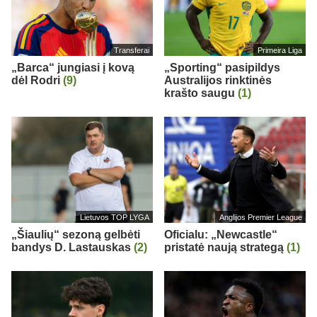
Transferai
Primeira Liga
„Barca“ jungiasi į kovą
„Sporting“ pasipildys
dėl Rodri
(9)
Australijos rinktinės
krašto saugu
(1)
Lietuvos TOP LYGA
Anglijos Premier League
„Šiaulių“ sezoną gelbėti
Oficialu: „Newcastle“
bandys D. Lastauskas
(2)
pristatė naują strategą
(1)