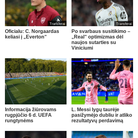
Transferai
Transferai
Oficialu: C. Norgaardas
Po svarbaus susitikimo –
keliasi į „Everton“
„Real“ optimizmas dėl
naujos sutarties su
Viniciumi
Informacija žiūrovams
L. Messi lygų taurėje
rugpjūčio 6 d. UEFA
pasižymėjo dubliu ir atliko
rungtynėms
rezultatyvų perdavimą