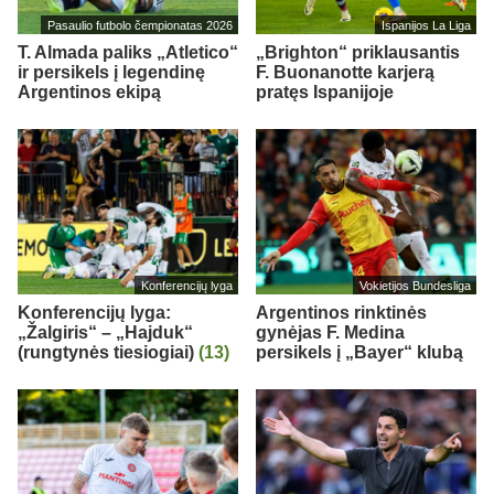
Pasaulio futbolo čempionatas 2026
Ispanijos La Liga
T. Almada paliks „Atletico“
„Brighton“ priklausantis
ir persikels į legendinę
F. Buonanotte karjerą
Argentinos ekipą
pratęs Ispanijoje
Konferencijų lyga
Vokietijos Bundesliga
Konferencijų lyga:
Argentinos rinktinės
„Žalgiris“ – „Hajduk“
gynėjas F. Medina
(rungtynės tiesiogiai)
(13)
persikels į „Bayer“ klubą