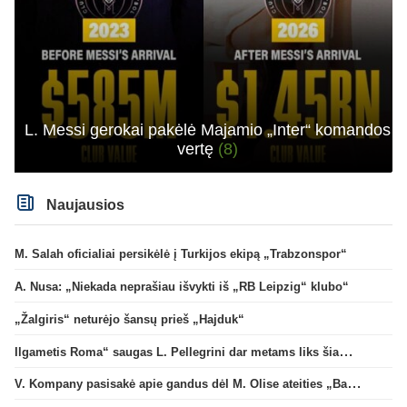
L. Messi gerokai pakėlė Majamio „Inter“ komandos
vertę
(8)
Naujausios
M. Salah oficialiai persikėlė į Turkijos ekipą „Trabzonspor“
A. Nusa: „Niekada neprašiau išvykti iš „RB Leipzig“ klubo“
„Žalgiris“ neturėjo šansų prieš „Hajduk“
Ilgametis Roma“ saugas L. Pellegrini dar metams liks šiame klube
V. Kompany pasisakė apie gandus dėl M. Olise ateities „Bayern“ gretose