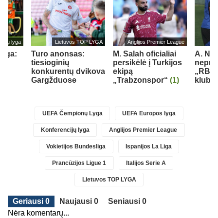
cijų lyga
Lietuvos TOP LYGA
Anglijos Premier League
lyga:
Turo anonsas:
M. Salah oficialiai
A. Nu
tiesioginių
persikėlė į Turkijos
nepraš
konkurentų dvikova
ekipą
„RB L
Gargžduose
„Trabzonspor“
(1)
klubo
)
UEFA Čempionų Lyga
UEFA Europos lyga
Konferencijų lyga
Anglijos Premier League
Vokietijos Bundesliga
Ispanijos La Liga
Prancūzijos Ligue 1
Italijos Serie A
Lietuvos TOP LYGA
Geriausi 0
Naujausi 0
Seniausi 0
Nėra komentarų...