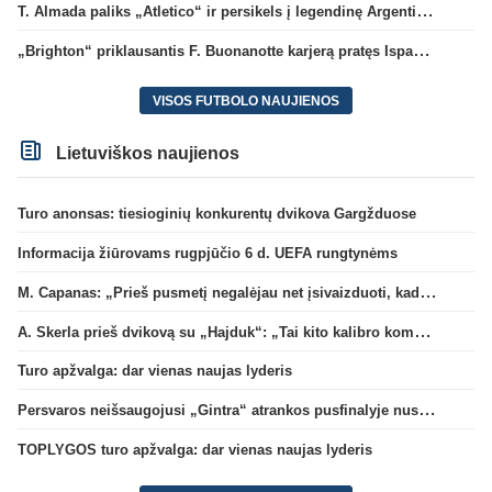
T. Almada paliks „Atletico“ ir persikels į legendinę Argentinos ekipą
„Brighton“ priklausantis F. Buonanotte karjerą pratęs Ispanijoje
VISOS FUTBOLO NAUJIENOS
Lietuviškos naujienos
Turo anonsas: tiesioginių konkurentų dvikova Gargžduose
Informacija žiūrovams rugpjūčio 6 d. UEFA rungtynėms
M. Capanas: „Prieš pusmetį negalėjau net įsivaizduoti, kad žaisime prieš „Hajduk“
A. Skerla prieš dvikovą su „Hajduk“: „Tai kito kalibro komanda“
Turo apžvalga: dar vienas naujas lyderis
Persvaros neišsaugojusi „Gintra“ atrankos pusfinalyje nusileido Škotijos čempionėms
TOPLYGOS turo apžvalga: dar vienas naujas lyderis