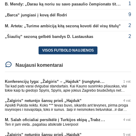
1
B. Mendy: „Darau ką noriu su savo pasaulio čempionato titulu“
9
„Barca“ jungiasi į kovą dėl Rodri
2
M. Arteta: „Turime ambiciją kitą sezoną kovoti dėl visų titulų“
2
„Šiaulių“ sezoną gelbėti bandys D. Lastauskas
VISOS FUTBOLO NAUJIENOS
Naujausi komentarai
Konferencijų lyga: „Žalgiris“ – „Hajduk“ (rungtynės tiesiogiai)
1 val.
Tai kad pats varai dvigubai standartais. Kai Kauno susirinko pliauskas, visi
tokie kaip tu giedojo Spyris, Spyris, apie jokius Zagrebo biudežetus net
nekalbėjot. Dabar kai Spartakas gavo per rudają, tai jau pz BIUDŽETAS
daug didesnis. Tfu ant tokių.
„Žalgiris“ neturėjo šansų prieš „Hajduk“
4 val.
Apsikti Puksta reiktu. Koks *** tevas buvo, sikantis ant tevynes, pirma proga
isvyniojes i issvajotaja, toks ir sunus. .taip ir neismokes lietuviskai...ir dar
pasimaives pries ziurovus po golo...aciu, ne...nebent vertybiu neturintis
laurynas ikalbins
M. Salah oficialiai persikėlė į Turkijos ekipą „Trabzonspor“
4 val.
Ten ir jam vieta...pagaliau atsikratė Liverpool
„Žalgiris“ neturėjo šansų prieš „Hajduk“
5 val.