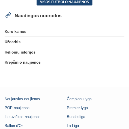
VISOS FUTBOLO NAUJIENOS
Naudingos nuorodos
Kuro kainos
Uždarbis
Kelionių istorijos
Krepšinio naujienos
Naujausios naujienos
Čempionų lyga
POP naujienos
Premier lyga
Lietuviškos naujienos
Bundesliga
Ballon d'Or
La Liga