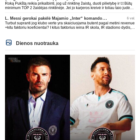
Roką Pukštą reikia prikalbinti, jog už rinktinę žaistų, duoti pilietybę ir t.t Būtų
minimum TOP 2 žaidėjas rinktinėje. Jei jo karjeros kreivė ir toliau taio judės,
bus per vėlu po to, nes JAV ji pasikvies žaisti.
L. Messi gerokai pakėlė Majamio „Inter“ komandos vertę
6 val.
Turbut supranti jog klubo verte yra skaiciuojama butent pagal metini revenue
+kitu faktoriu koeficientai? I kitus faktorius ieina IR skola, IR stadiono dydis,
IR lygos populiarumas, IR dar eile kitu dalyku. O tavo pamineta Barca kuo
puikiausiai sugeneravo rekordini 1.1B revenue, kas stipriai prisidejo prie
milzinisko klubo vertes suoli siemet. Be to, tie 200 pamineti cia yra visiskai
Dienos nuotrauka
on-point, jeigu jau musu mylimas D. prasneko apie klubo vertes kelima, arba
CR atveju - numusima.