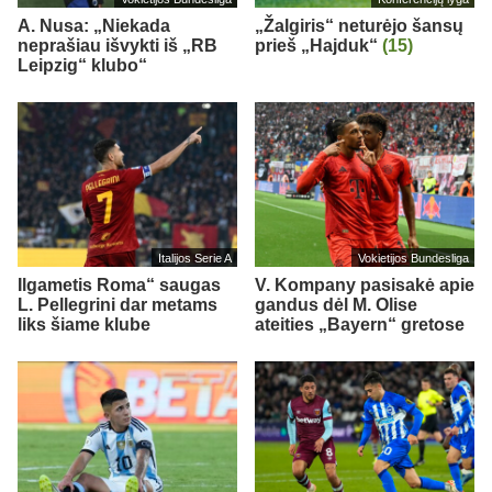
A. Nusa: „Niekada
„Žalgiris“ neturėjo šansų
neprašiau išvykti iš „RB
prieš „Hajduk“
(15)
Leipzig“ klubo“
Italijos Serie A
Vokietijos Bundesliga
Ilgametis Roma“ saugas
V. Kompany pasisakė apie
L. Pellegrini dar metams
gandus dėl M. Olise
liks šiame klube
ateities „Bayern“ gretose