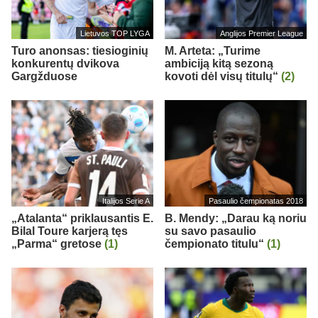
Lietuvos TOP LYGA
Anglijos Premier League
Turo anonsas: tiesioginių
M. Arteta: „Turime
konkurentų dvikova
ambiciją kitą sezoną
Gargžduose
kovoti dėl visų titulų“
(2)
Italijos Serie A
Pasaulio čempionatas 2018
„Atalanta“ priklausantis E.
B. Mendy: „Darau ką noriu
Bilal Toure karjerą tęs
su savo pasaulio
„Parma“ gretose
(1)
čempionato titulu“
(1)