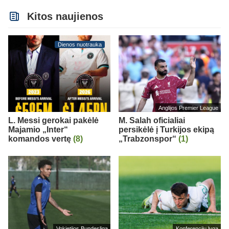
Kitos naujienos
Dienos nuotrauka
Anglijos Premier League
L. Messi gerokai pakėlė
M. Salah oficialiai
Majamio „Inter“
persikėlė į Turkijos ekipą
komandos vertę
(8)
„Trabzonspor“
(1)
Vokietijos Bundesliga
Konferencijų lyga