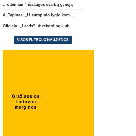
„Tottenham“ išsaugos svarbų gynėją
A. Tapinas: „Iš europinio lygio komandos gavom gerų pamokų“
Oficialu: „Leeds“ už rekordinę klubui sumą įsigijo Anglijos rinktinės vartininką
VISOS FUTBOLO NAUJIENOS