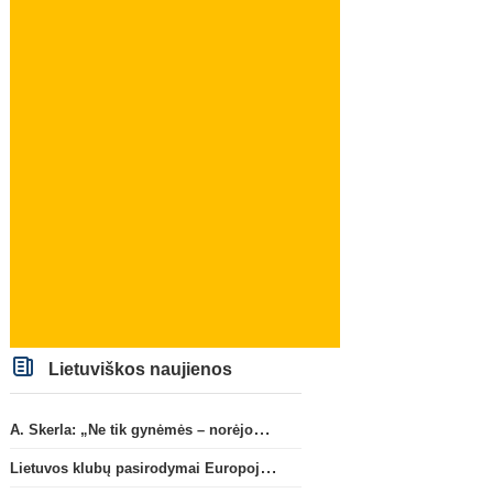
Lietuviškos naujienos
A. Skerla: „Ne tik gynėmės – norėjome atakuoti“
Lietuvos klubų pasirodymai Europoje: patirti pralaimėjimai Kroatijos atstovams