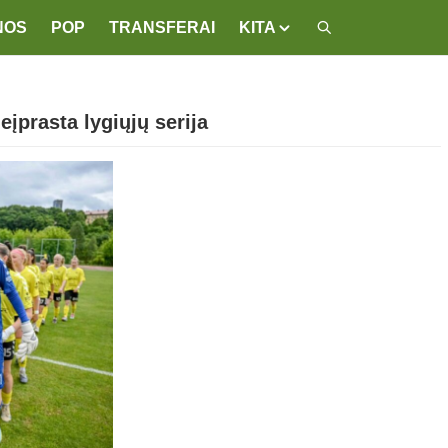
NOS
POP
TRANSFERAI
KITA
eįprasta lygiųjų serija