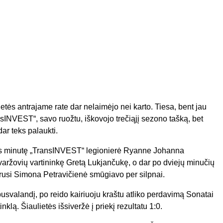
etės antrajame rate dar nelaimėjo nei karto. Tiesa, bent jau
ansINVEST“, savo ruožtu, iškovojo trečiąjį sezono tašką, bet
ar teks palaukti.
vos minutę „TransINVEST“ legionierė Ryanne Johanna
aržovių vartininkę Gretą Lukjančukę, o dar po dviejų minučių
ūrusi Simona Petravičienė smūgiavo per silpnai.
pusvalandį, po reido kairiuoju kraštu atliko perdavimą Sonatai
nklą. Šiaulietės išsiveržė į priekį rezultatu 1:0.