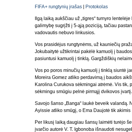
FIFA+ rungtynių įrašas
|
Protokolas
Ilgą laiką aukščiau už
„
tigres“ turnyro lentelė
galimybę sugrįžti į 5-ąją poziciją, tačiau past
vadovautis nebuvo linkusios.
Vos prasidėjus rungtynėms, už kauniečių praža
Jokubaitytė užtikrintai pakėlė kamuolį į baudos
pasiuntusi kamuolį į tinklą. Gargždiškių nelaime
Vos po poros minučių kamuolį į tinklą siuntė j
Moreira Gomez atliko perdavimą į baudos aikšt
Karolina Curukova sėkmingai atrėmė. Vis tik, p
sėkmingu smūgiu pelnė pirmąjį dvikovos įvartį.
Savojo šanso „Banga“ laukė beveik valandą. N
Ayissie atliko smūgį, o Ema Daujotė tik akimis p
Per likusį laiką daugiau šansų laimėti turėjo 
įvarčio autorė V. T. Igbonoba išnaudoti nesugeb