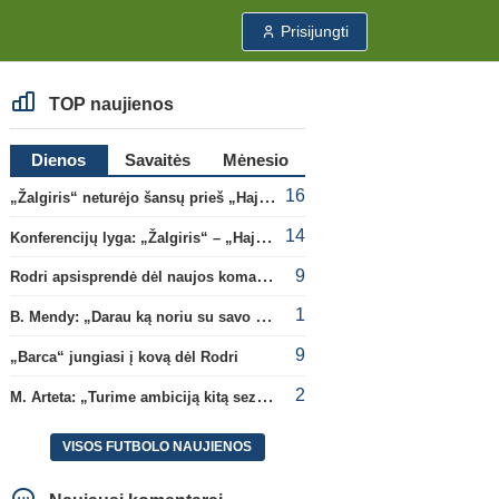
Prisijungti
TOP naujienos
Dienos
Savaitės
Mėnesio
16
„Žalgiris“ neturėjo šansų prieš „Hajduk“
14
Konferencijų lyga: „Žalgiris“ – „Hajduk“ (rungtynės tiesiogiai)
9
Rodri apsisprendė dėl naujos komandos
1
B. Mendy: „Darau ką noriu su savo pasaulio čempionato titulu“
9
„Barca“ jungiasi į kovą dėl Rodri
2
M. Arteta: „Turime ambiciją kitą sezoną kovoti dėl visų titulų“
VISOS FUTBOLO NAUJIENOS