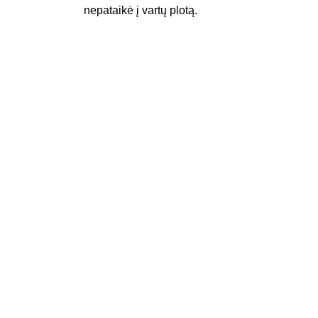
nepataikė į vartų plotą.