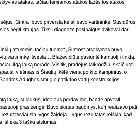
ektyvias atakas, tačiau lemiamos atakos fazės tos atakos
sėjus „Gintra“ buvo priversta keisti savo vartininkę. Susidūrus
ies bėgti kraujas. Tiksli diagnozė pasibaigus dvikovai dar
inkių atakomis, tačiau tuomet „Gintros“ atsakymas buvo
ių vartininkę išvesta J. Blaževičiūtė pasiuntė kamuolį į tinklą.
au ilgą laiką nerado. Vis tik, pradėjus laikrodžiui skaičiuoti
pausti viešnias iš Šiaulių, kėlė vieną po kito kampinius, o
 Sandros Adugbės smūgio patikrino vartų konstrukcijos
otą laiką, sulaukusi idealaus perdavimo, bandė apvesti
pastaroji prasižengė. Buvo skirtas baudinys, kurį realizavo pati
ji rezultatyviausia lygos žaidėja. Lygus rezultatas reiškia, kad
je išlieka 3 taškų atstumas.