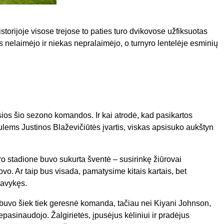
torijoje visose trejose to paties turo dvikovose užfiksuotas
as nelaimėjo ir niekas nepralaimėjo, o turnyro lentelėje esminių
usios šio sezono komandos. Ir kai atrodė, kad pasikartos
nulems Justinos Blaževičiūtės įvartis, viskas apsisuko aukštyn
ro stadione buvo sukurta šventė – susirinkę žiūrovai
vo. Ar taip bus visada, pamatysime kitais kartais, bet
pavykęs.
“ buvo šiek tiek geresnė komanda, tačiau nei Kiyani Johnson,
asinaudojo. Žalgirietės, įpusėjus kėliniui ir pradėjus