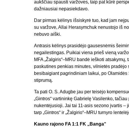
aukščiau spausti varžoves, taip pat kūrė persp
dažniausiai nepasiekdavo.
Dar pirmas kėlinys išsiskyrė tuo, kad jam neįpu
su varžove, Allai Herasymchuk nenustojo iš nos
nebuvo aiški.
Antrasis kėlinys prasidėjo gausesnėmis šeimin
negailestingas. Puikiai viena prieš vieną varžov
MFA „Žalgiris“–MRU bandė ieškoti atsakymų, tači
paskutines penkias minutes, vilnietės pradėjo s
besibaigiant pagrindiniam laikui, po Olamidės
stiprumą.
Ta pati O. S. Adugbe jau per teisėjo kompensu
„Gintros“ vartininkę Gabrielę Vasilenko, tačiau 
nukentėjusioji. Jai tai 11-asis sezono įvartis – 
tarp „Gintros“ ir „Žalgirio“–MRU turnyro lentelė
Kauno rajono FA 1:1 FK „Banga“