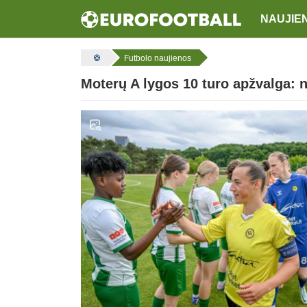
NAUJIE
Futbolo naujienos
Moterų A lygos 10 turo apžvalga: n