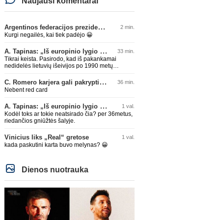
Naujausi komentarai
Argentinos federacijos prezidentas C. Tapia negailėjo pagyrų G. Infantino
2 min.
Kurgi negailės, kai tiek padėjo 😀
A. Tapinas: „Iš europinio lygio komandos gavom gerų pamokų“
33 min.
Tikrai keista. Pasirodo, kad iš pakankamai
nedidelės lietuvių išeivijos po 1990 metų
Amerikoje lietuvių šeimije atsirado tikrai
talentingas jaunuolis, mokantis apsivesti
C. Romero karjera gali pakrypti į Ispaniją
36 min.
abejomis kojomis, mokantis visokiausių ’fintų’,
Nebent red card
stiprus fiziškai, kurio nepastumsi kaip Golubicko,
t. y. gerai išsilaikantis ant kojų kovoje, dar ir
A. Tapinas: „Iš europinio lygio komandos gavom gerų pamokų“
1 val.
antrame aukšte neblogai atrodantis, greitai
priimantis dažniausiai teisingus sprendimus, ir
Kodėl toks ar tokie neatsirado čia? per 36metus,
dar turintis neblogą greitį. O Lietuvoje net tokie
riedančios gniūžtės šalyje.
talentai ’uždera’ gal kartą per dešimtmetį ar du.
Bet iš 1-2 aukštesnio lygio žaidėjų rimtos
Vinicius liks „Real“ gretose
1 val.
rinktinės nesulipdysi...
kada paskutini karta buvo melynas? 😀
Dienos nuotrauka