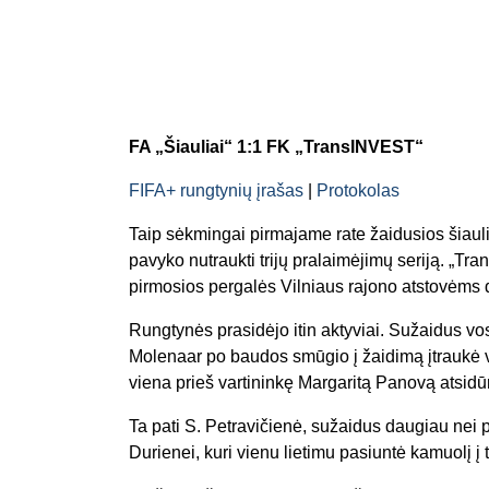
FA „Šiauliai“ 1:1 FK „TransINVEST“
FIFA+ rungtynių įrašas
|
Protokolas
Taip sėkmingai pirmajame rate žaidusios šiauli
pavyko nutraukti trijų pralaimėjimų seriją. „Tr
pirmosios pergalės Vilniaus rajono atstovėms d
Rungtynės prasidėjo itin aktyviai. Sužaidus 
Molenaar po baudos smūgio į žaidimą įtraukė v
viena prieš vartininkę Margaritą Panovą atsid
Ta pati S. Petravičienė, sužaidus daugiau nei 
Durienei, kuri vienu lietimu pasiuntė kamuolį į ti