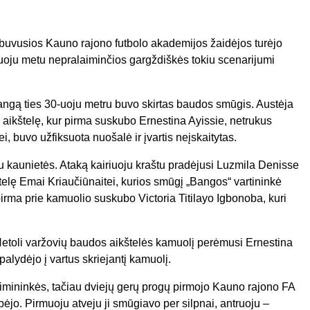
je buvusios Kauno rajono futbolo akademijos žaidėjos turėjo
aruoju metu nepralaiminčios gargždiškės tokiu scenarijumi
ngą ties 30-uoju metru buvo skirtas baudos smūgis. Austėja
 aikštelę, kur pirma suskubo Ernestina Ayissie, netrukus
i, buvo užfiksuota nuošalė ir įvartis neįskaitytas.
au kaunietės. Ataką kairiuoju kraštu pradėjusi Luzmila Denisse
elę Emai Kriaučiūnaitei, kurios smūgį „Bangos“ vartininkė
irma prie kamuolio suskubo Victoria Titilayo Igbonoba, kuri
etoli varžovių baudos aikštelės kamuolį perėmusi Ernestina
alydėjo į vartus skriejantį kamuolį.
šeimininkės, tačiau dviejų gerų progų pirmojo Kauno rajono FA
ėjo. Pirmuoju atveju ji smūgiavo per silpnai, antruoju –