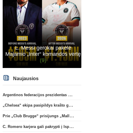
L. Messi gerokai pakėlė
Majamio „Inter“ komandos vertę
(9)
Naujausios
Argentinos federacijos prezidentas C. Tapia negailėjo pagyrų G. Infantino
„Chelsea“ ekipa pasipildys krašto gynėju P. Chavarria
Prie „Club Brugge“ prisijungs „Mallorca“ klube atsiskleidęs J. Virgili
C. Romero karjera gali pakrypti į Ispaniją