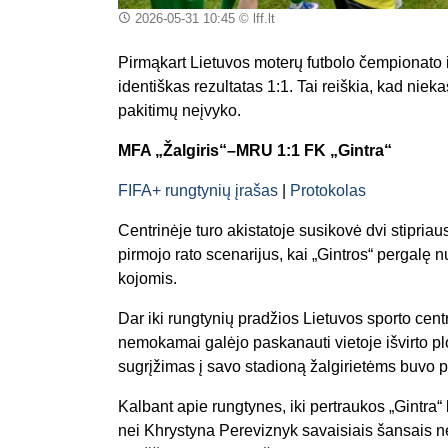
2026-05-31 10:45
© lff.lt
Pirmąkart Lietuvos moterų futbolo čempionato is
identiškas rezultatas 1:1. Tai reiškia, kad niek
pakitimų neįvyko.
MFA „Žalgiris“–MRU 1:1 FK „Gintra“
FIFA+ rungtynių įrašas
|
Protokolas
Centrinėje turo akistatoje susikovė dvi stipria
pirmojo rato scenarijus, kai „Gintros“ pergalę 
kojomis.
Dar iki rungtynių pradžios Lietuvos sporto cent
nemokamai galėjo paskanauti vietoje išvirto plo
sugrįžimas į savo stadioną žalgirietėms buvo 
Kalbant apie rungtynes, iki pertraukos „Gintra
nei Khrystyna Pereviznyk savaisiais šansais nep