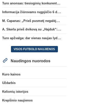
Turo anonsas: tiesioginių konkurentų dvikova Gargžduose
Informacija žiūrovams rugpjūčio 6 d. UEFA rungtynėms
M. Capanas: „Prieš pusmetį negalėjau net įsivaizduoti, kad žaisime prieš „Hajduk“
A. Skerla prieš dvikovą su „Hajduk“: „Tai kito kalibro komanda“
Turo apžvalga: dar vienas naujas lyderis
VISOS FUTBOLO NAUJIENOS
Naudingos nuorodos
Kuro kainos
Uždarbis
Kelionių istorijos
Krepšinio naujienos