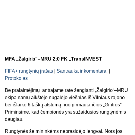
MFA „Žalgiris“–MRU 2:0 FK „TransINVEST
FIFA+ rungtynių įrašas
|
Santrauka ir komentarai
|
Protokolas
Be pralaimėjimų antrajame rate žengianti „Žalgirio“–MRU
ekipa namų aikštėje nugalėjo viešnias iš Vilniaus rajono
bei išlaikė 6 taškų atstumą nuo pirmaujančios „Gintros“.
Priminsime, kad čempionės yra sužaidusios rungtynėmis
daugiau.
Rungtynės šeimininkėms neprasidėjo lengvai. Nors jos