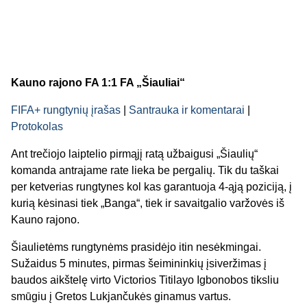
Kauno rajono FA 1:1 FA „Šiauliai“
FIFA+ rungtynių įrašas
|
Santrauka ir komentarai
|
Protokolas
Ant trečiojo laiptelio pirmąjį ratą užbaigusi „Šiaulių“
komanda antrajame rate lieka be pergalių. Tik du taškai
per ketverias rungtynes kol kas garantuoja 4-ąją poziciją, į
kurią kėsinasi tiek „Banga“, tiek ir savaitgalio varžovės iš
Kauno rajono.
Šiaulietėms rungtynėms prasidėjo itin nesėkmingai.
Sužaidus 5 minutes, pirmas šeimininkių įsiveržimas į
baudos aikštelę virto Victorios Titilayo Igbonobos tiksliu
smūgiu į Gretos Lukjančukės ginamus vartus.