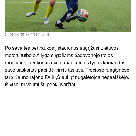
2026-06-15 13:00
© lff.lt
Po savaitės pertraukos į stadionus sugrįžusi Lietuvos
moterų futbolo A lyga sirgaliams padovanojo trejas
rungtynes, per kurias dvi pirmaujančios lygos komandos
savo sąskaitas papildė trimis taškais. Trečiose rungtynėse
tarp Kauno rajono FA ir „Šiaulių“ nugalėtojos nepaaiškėjo.
Iš viso, buvo įmušti penki įvarčiai.