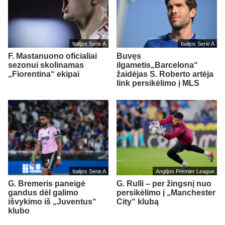
Italijos Serie A
Italijos Serie A
F. Mastanuono oficialiai
Buvęs
sezonui skolinamas
ilgametis„Barcelona“
„Fiorentina“ ekipai
žaidėjas S. Roberto artėja
link persikėlimo į MLS
Italijos Serie A
Anglijos Premier League
G. Bremeris paneigė
G. Rulli – per žingsnį nuo
gandus dėl galimo
persikėlimo į „Manchester
išvykimo iš „Juventus“
City“ klubą
klubo