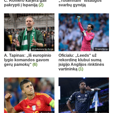
C. Romero karjera gali
„Tottenham“ išsaugos
pakrypti į Ispaniją
(2)
svarbų gynėją
Konferencijų lyga
Transferai
A. Tapinas: „Iš europinio
Oficialu: „Leeds“ už
lygio komandos gavom
rekordinę klubui sumą
gerų pamokų“
(6)
įsigijo Anglijos rinktinės
vartininką
(1)