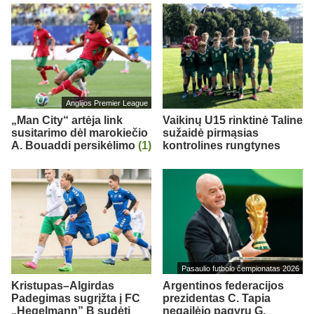
Anglijos Premier League
„Man City“ artėja link
Vaikinų U15 rinktinė Taline
susitarimo dėl marokiečio
sužaidė pirmąsias
A. Bouaddi persikėlimo
(1)
kontrolines rungtynes
Pasaulio futbolo čempionatas 2026
Kristupas–Algirdas
Argentinos federacijos
Padegimas sugrįžta į FC
prezidentas C. Tapia
„Hegelmann” B sudėtį
negailėjo pagyrų G.