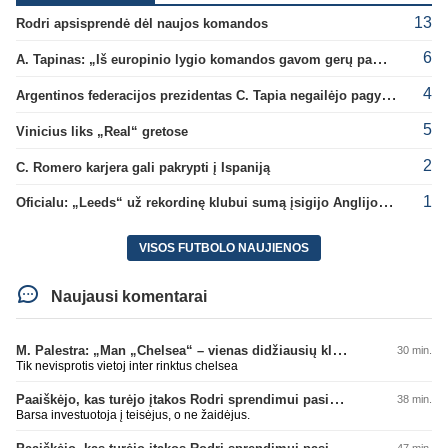
13
Rodri apsisprendė dėl naujos komandos
6
A. Tapinas: „Iš europinio lygio komandos gavom gerų pamokų“
4
Argentinos federacijos prezidentas C. Tapia negailėjo pagyrų G. Infantino
5
Vinicius liks „Real“ gretose
2
C. Romero karjera gali pakrypti į Ispaniją
1
Oficialu: „Leeds“ už rekordinę klubui sumą įsigijo Anglijos rinktinės vartininką
VISOS FUTBOLO NAUJIENOS
Naujausi komentarai
M. Palestra: „Man „Chelsea“ – vienas didžiausių klubų futbole“
30 min.
Tik nevisprotis vietoj inter rinktus chelsea
Paaiškėjo, kas turėjo įtakos Rodri sprendimui pasirinkti Barselonos pusę
38 min.
Barsa investuotoja į teisėjus, o ne žaidėjus.
Paaiškėjo, kas turėjo įtakos Rodri sprendimui pasirinkti Barselonos pusę
47 min.