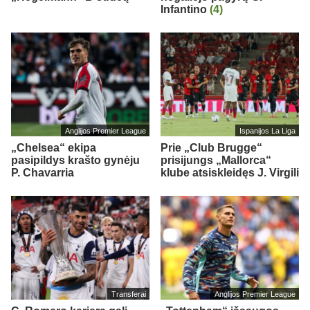
Infantino
(4)
Anglijos Premier League
Ispanijos La Liga
„Chelsea“ ekipa
Prie „Club Brugge“
pasipildys krašto gynėju
prisijungs „Mallorca“
P. Chavarria
klube atsiskleidęs J. Virgili
Transferai
Anglijos Premier League