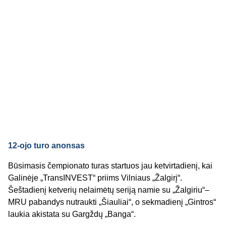
12-ojo turo anonsas
Būsimasis čempionato turas startuos jau ketvirtadienį, kai
Galinėje „TransINVEST“ priims Vilniaus „Žalgirį“.
Šeštadienį ketverių nelaimėtų seriją namie su „Žalgiriu“–
MRU pabandys nutraukti „Šiauliai“, o sekmadienį „Gintros“
laukia akistata su Gargždų „Banga“.