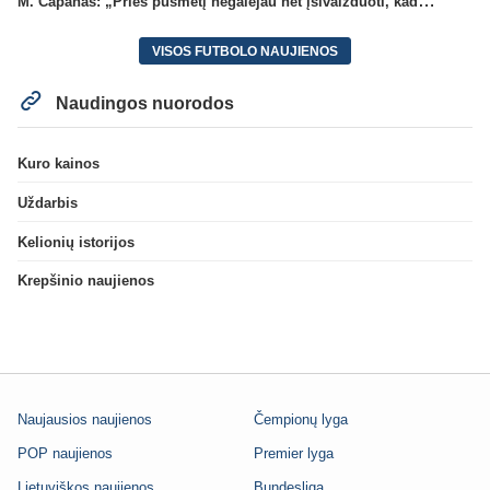
M. Capanas: „Prieš pusmetį negalėjau net įsivaizduoti, kad žaisime prieš „Hajduk“
VISOS FUTBOLO NAUJIENOS
Naudingos nuorodos
Kuro kainos
Uždarbis
Kelionių istorijos
Krepšinio naujienos
Naujausios naujienos
Čempionų lyga
POP naujienos
Premier lyga
Lietuviškos naujienos
Bundesliga