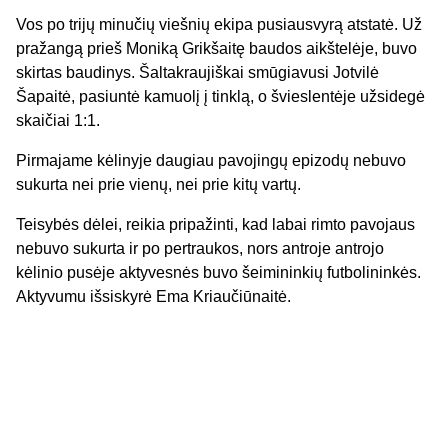
Vos po trijų minučių viešnių ekipa pusiausvyrą atstatė. Už
pražangą prieš Moniką Grikšaitę baudos aikštelėje, buvo
skirtas baudinys. Šaltakraujiškai smūgiavusi Jotvilė
Šapaitė, pasiuntė kamuolį į tinklą, o švieslentėje užsidegė
skaičiai 1:1.
Pirmajame kėlinyje daugiau pavojingų epizodų nebuvo
sukurta nei prie vienų, nei prie kitų vartų.
Teisybės dėlei, reikia pripažinti, kad labai rimto pavojaus
nebuvo sukurta ir po pertraukos, nors antroje antrojo
kėlinio pusėje aktyvesnės buvo šeimininkių futbolininkės.
Aktyvumu išsiskyrė Ema Kriaučiūnaitė.