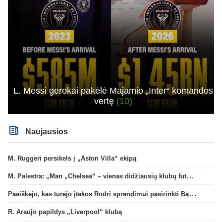
L. Messi gerokai pakėlė Majamio „Inter“ komandos
vertę
(10)
Naujausios
M. Ruggeri persikels į „Aston Villa“ ekipą
M. Palestra: „Man „Chelsea“ – vienas didžiausių klubų futbole“
Paaiškėjo, kas turėjo įtakos Rodri sprendimui pasirinkti Barselonos pusę
R. Araujo papildys „Liverpool“ klubą