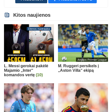
Kitos naujienos
Dienos nuotrauka
Anglijos Premier League
L. Messi gerokai pakėlė
M. Ruggeri persikels į
Majamio „Inter“
„Aston Villa“ ekipą
komandos vertę
(10)