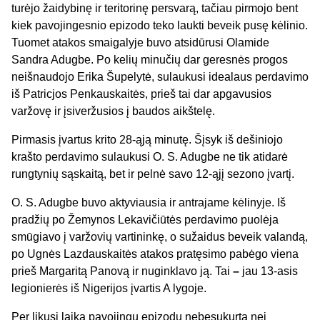
turėjo žaidybinę ir teritorinę persvarą, tačiau pirmojo bent
kiek pavojingesnio epizodo teko laukti beveik pusę kėlinio.
Tuomet atakos smaigalyje buvo atsidūrusi Olamide
Sandra Adugbe. Po kelių minučių dar geresnės progos
neišnaudojo Erika Šupelytė, sulaukusi idealaus perdavimo
iš Patricjos Penkauskaitės, prieš tai dar apgavusios
varžovę ir įsiveržusios į baudos aikštelę.
Pirmasis įvartus krito 28-ąją minutę. Šįsyk iš dešiniojo
krašto perdavimo sulaukusi O. S. Adugbe ne tik atidarė
rungtynių sąskaitą, bet ir pelnė savo 12-ąjį sezono įvartį.
O. S. Adugbe buvo aktyviausia ir antrajame kėlinyje. Iš
pradžių po Žemynos Lekavičiūtės perdavimo puolėja
smūgiavo į varžovių vartininkę, o sužaidus beveik valandą,
po Ugnės Lazdauskaitės atakos pratęsimo pabėgo viena
prieš Margaritą Panovą ir nuginklavo ją. Tai
–
jau 13-asis
legionierės iš Nigerijos įvartis A lygoje.
Per likusį laiką pavojingų epizodų nebesukurta nei