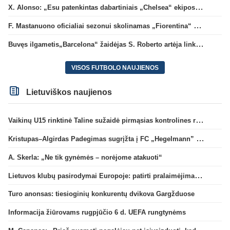
X. Alonso: „Esu patenkintas dabartiniais „Chelsea“ ekipos vartininkais“
F. Mastanuono oficialiai sezonui skolinamas „Fiorentina“ ekipai
Buvęs ilgametis„Barcelona“ žaidėjas S. Roberto artėja link persikėlimo į MLS
VISOS FUTBOLO NAUJIENOS
Lietuviškos naujienos
Vaikinų U15 rinktinė Taline sužaidė pirmąsias kontrolines rungtynes
Kristupas–Algirdas Padegimas sugrįžta į FC „Hegelmann” B sudėtį
A. Skerla: „Ne tik gynėmės – norėjome atakuoti“
Lietuvos klubų pasirodymai Europoje: patirti pralaimėjimai Kroatijos atstovams
Turo anonsas: tiesioginių konkurentų dvikova Gargžduose
Informacija žiūrovams rugpjūčio 6 d. UEFA rungtynėms