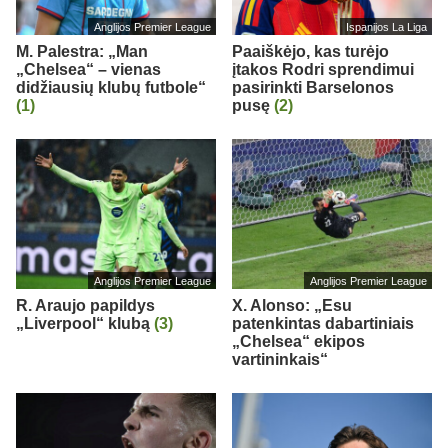
Anglijos Premier League
Ispanijos La Liga
M. Palestra: „Man
Paaiškėjo, kas turėjo
„Chelsea“ – vienas
įtakos Rodri sprendimui
didžiausių klubų futbole“
pasirinkti Barselonos
(1)
pusę
(2)
Anglijos Premier League
Anglijos Premier League
R. Araujo papildys
X. Alonso: „Esu
„Liverpool“ klubą
(3)
patenkintas dabartiniais
„Chelsea“ ekipos
vartininkais“