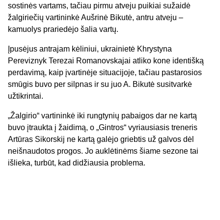
sostinės vartams, tačiau pirmu atveju puikiai sužaidė
žalgiriečių vartininkė Aušrinė Bikutė, antru atveju –
kamuolys prariedėjo šalia vartų.
Įpusėjus antrajam kėliniui, ukrainietė Khrystyna
Pereviznyk Terezai Romanovskajai atliko kone identišką
perdavimą, kaip įvartinėje situacijoje, tačiau pastarosios
smūgis buvo per silpnas ir su juo A. Bikutė susitvarkė
užtikrintai.
„Žalgirio“ vartininkė iki rungtynių pabaigos dar ne kartą
buvo įtraukta į žaidimą, o „Gintros“ vyriausiasis treneris
Artūras Sikorskij ne kartą galėjo griebtis už galvos dėl
neišnaudotos progos. Jo auklėtinėms šiame sezone tai
išlieka, turbūt, kad didžiausia problema.