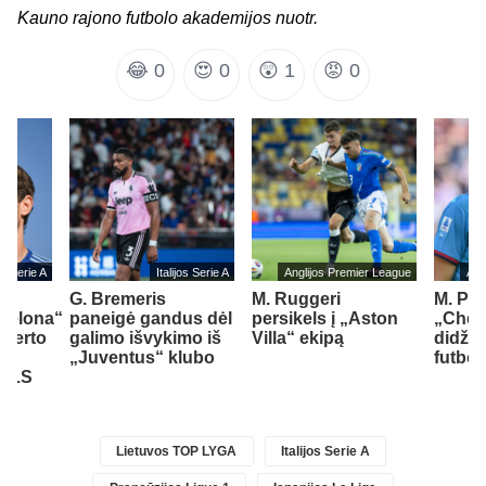
Kauno rajono futbolo akademijos nuotr.
😂
0
😍
0
😲
1
😡
0
jos Serie A
Italijos Serie A
Anglijos Premier League
Ang
G. Bremeris
M. Ruggeri
M. Pal
rcelona“
paneigė gandus dėl
persikels į „Aston
„Chel
oberto
galimo išvykimo iš
Villa“ ekipą
didžia
„Juventus“ klubo
futbo
 MLS
Lietuvos TOP LYGA
Italijos Serie A