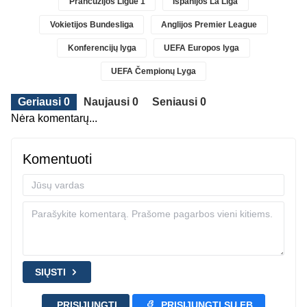
Prancūzijos Ligue 1
Ispanijos La Liga
Vokietijos Bundesliga
Anglijos Premier League
Konferencijų lyga
UEFA Europos lyga
UEFA Čempionų Lyga
Geriausi 0
Naujausi 0
Seniausi 0
Nėra komentarų...
Komentuoti
SIŲSTI
PRISIJUNGTI
PRISIJUNGTI SU FB