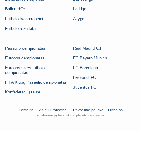
Ballon d'Or
La Liga
Futbolo tvarkarasciai
A lyga
Futbolo rezultatai
Pasaulio čempionatas
Real Madrid C.F.
Europos čempionatas
FC Bayern Munich
Europos salės futbolo
FC Barcelona
čempionatas
Liverpool FC
FIFA Klubų Pasaulio čempionatas
Juventus FC
Konfederacijų taurė
Kontaktai
Apie Eurofootball
Privatumo politika
Futbolas
© Informaciją be sutikimo platinti draudžiama