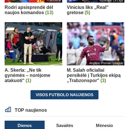
Transferai
Ispanijos La Liga
Rodri apsisprendė dėl
Vinicius liks „Real“
naujos komandos
(13)
gretose
(5)
Anglijos Premier League
A. Skerla: „Ne tik
M. Salah oficialiai
gynėmės – norėjome
persikėlė į Turkijos ekipą
atakuoti“
(1)
„Trabzonspor“
(3)
VISOS FUTBOLO NAUJIENOS
TOP naujienos
Dienos
Savaitės
Mėnesio