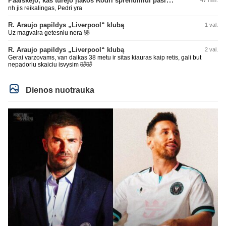
nh jis reikalingas, Pedri yra
R. Araujo papildys „Liverpool“ klubą
1 val.
Uz magvaira getesniu nera 🤣
R. Araujo papildys „Liverpool“ klubą
2 val.
Gerai varzovams, van daikas 38 metu ir sitas kiauras kaip retis, gali but
nepadoriu skaiciu isvysim 🤣🤣
Dienos nuotrauka