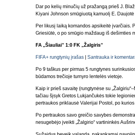
Dar po kelių minučių už pražangą prieš J. Blaž
Kiyani Johnson smūgiuotą kamuolį E. Daujotė u
Per likusį laiką komandos apsikeitė įvarčiais
Griesiūtė, o po smūgio maždaug iš dešimties me
FA „Šiauliai“ 1:0 FK „Žalgiris“
FIFA+ rungtynių įrašas
|
Santrauka ir komentar
Po 9 taškus per pirmas 5 rungtynes surinkusio
būdamos trečioje turnyro lentelės vietoje.
Kaip ir prieš savaitę (rungtynėse su „Žalgiriu“
tačiau šįsyk Gretos Lukjančukės tokie legioni
pertraukos priklausė Valerijai Postol, po kurio
Po pertraukos savo greičio savybes demonstra
nesugebėjo įveikti „Žalgirio“ vartininkės Aušrinės
Sužaidus beveik valandą, pakankamai pavojing