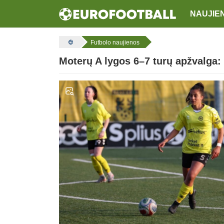
NAUJIE
Futbolo naujienos
Moterų A lygos 6–7 turų apžvalga