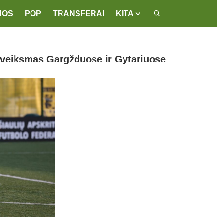
NOS
POP
TRANSFERAI
KITA
: veiksmas Gargžduose ir Gytariuose