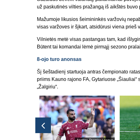
už paskutinės vilties pražangą iš aikštės buvo p
Mažumoje likusios šeimininkės varžovių nepab
visas varžoves ir šįkart, atsidūrusi viena prieš
Vilnietės metė visas pastangas tam, kad išlygin
Būtent tai komandai lėmė pirmąjį sezono prala
8-ojo turo anonsas
Šį šeštadienį startuoja antras čempionato rata
priims Kauno rajono FA, Gytariuose „Šiauliai“
„Žalgiriu“.