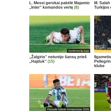
L. Messi gerokai pakėlė Majamio
M. Salah 
„Inter“ komandos vertę
(8)
Turkijos
Konferencijų lyga
„Žalgiris“ neturėjo šansų prieš
Ilgameti
„Hajduk“
(15)
Pellegri
klube
Pasaulio futbolo čempionatas 2026