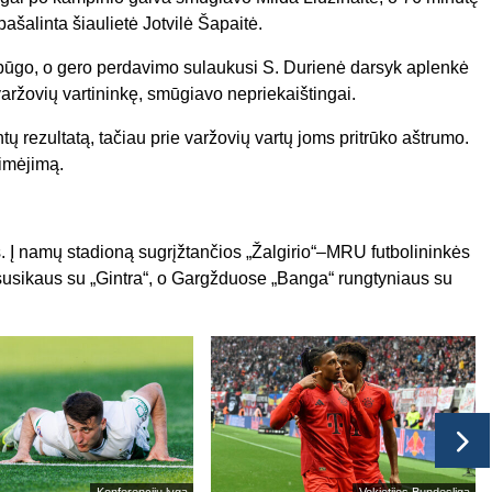
ašalinta šiaulietė Jotvilė Šapaitė.
ūgo, o gero perdavimo sulaukusi S. Durienė darsyk aplenkė
 varžovių vartininkę, smūgiavo nepriekaištingai.
tų rezultatą, tačiau prie varžovių vartų joms pritrūko aštrumo.
imėjimą.
s. Į namų stadioną sugrįžtančios „Žalgirio“–MRU futbolininkės
 susikaus su „Gintra“, o Gargžduose „Banga“ rungtyniaus su