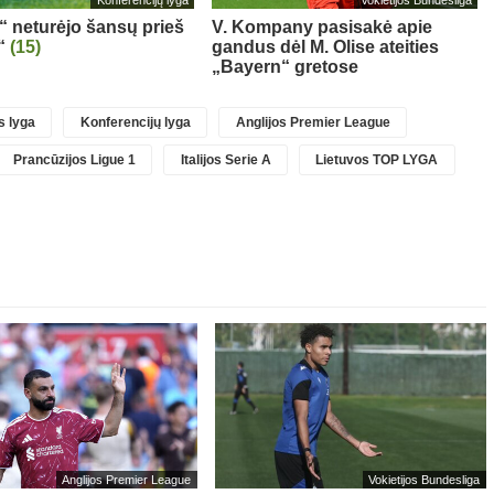
Konferencijų lyga
Vokietijos Bundesliga
s“ neturėjo šansų prieš
V. Kompany pasisakė apie
“
(15)
gandus dėl M. Olise ateities
„Bayern“ gretose
 lyga
Konferencijų lyga
Anglijos Premier League
Prancūzijos Ligue 1
Italijos Serie A
Lietuvos TOP LYGA
Anglijos Premier League
Vokietijos Bundesliga