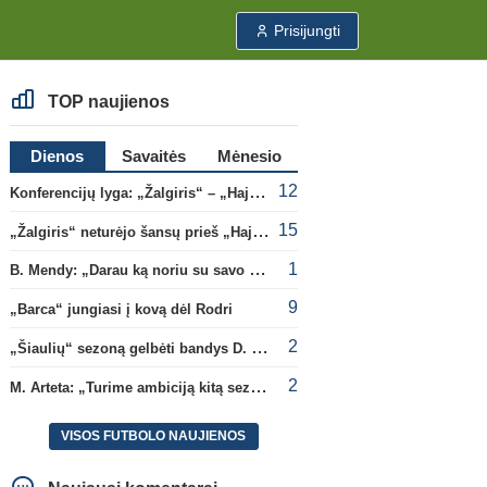
Prisijungti
TOP naujienos
Dienos
Savaitės
Mėnesio
12
Konferencijų lyga: „Žalgiris“ – „Hajduk“ (rungtynės tiesiogiai)
15
„Žalgiris“ neturėjo šansų prieš „Hajduk“
1
B. Mendy: „Darau ką noriu su savo pasaulio čempionato titulu“
9
„Barca“ jungiasi į kovą dėl Rodri
2
„Šiaulių“ sezoną gelbėti bandys D. Lastauskas
2
M. Arteta: „Turime ambiciją kitą sezoną kovoti dėl visų titulų“
VISOS FUTBOLO NAUJIENOS