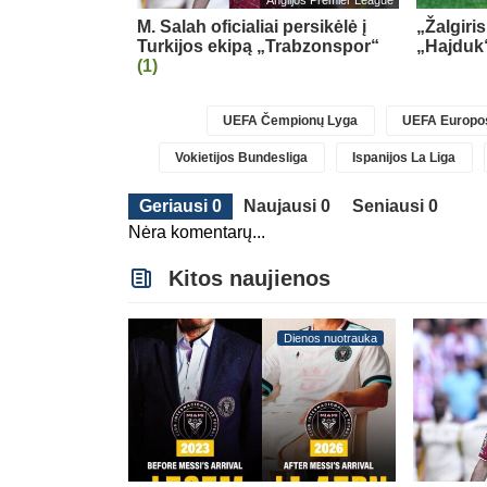
Lietuvos TOP LYGA
Anglijos Premier League
esioginių
M. Salah oficialiai persikėlė į
„Žalgiri
ova
Turkijos ekipą „Trabzonspor“
„Hajduk
(1)
UEFA Čempionų Lyga
UEFA Europos
Vokietijos Bundesliga
Ispanijos La Liga
Geriausi 0
Naujausi 0
Seniausi 0
Nėra komentarų...
Kitos naujienos
Dienos nuotrauka