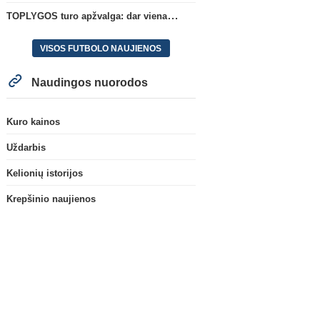
TOPLYGOS turo apžvalga: dar vienas naujas lyderis
VISOS FUTBOLO NAUJIENOS
Naudingos nuorodos
Kuro kainos
Uždarbis
Kelionių istorijos
Krepšinio naujienos