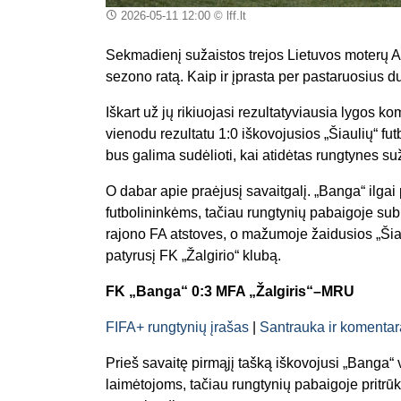
2026-05-11 12:00
© lff.lt
Sekmadienį sužaistos trejos Lietuvos moterų A
sezono ratą. Kaip ir įprasta per pastaruosius d
Iškart už jų rikiuojasi rezultatyviausia lygos
vienodu rezultatu 1:0 iškovojusios „Šiaulių“ futb
bus galima sudėlioti, kai atidėtas rungtynes s
O dabar apie praėjusį savaitgalį. „Banga“ ilgai
futbolininkėms, tačiau rungtynių pabaigoje subi
rajono FA atstoves, o mažumoje žaidusios „Šia
patyrusį FK „Žalgirio“ klubą.
FK „Banga“ 0:3 MFA „Žalgiris“–MRU
FIFA+ rungtynių įrašas
|
Santrauka ir komentar
Prieš savaitę pirmąjį tašką iškovojusi „Banga
laimėtojoms, tačiau rungtynių pabaigoje pritrūko