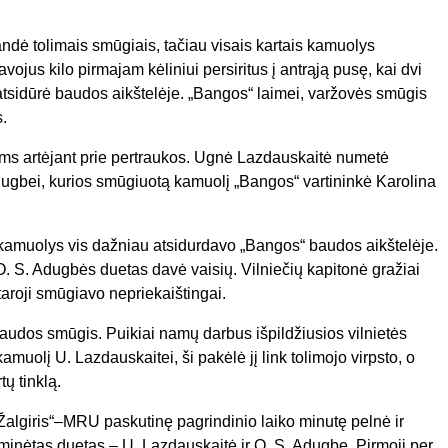
andė tolimais smūgiais, tačiau visais kartais kamuolys
vojus kilo pirmajam kėliniui persiritus į antrąją pusę, kai dvi
tsidūrė baudos aikštelėje. „Bangos“ laimei, varžovės smūgis
.
ms artėjant prie pertraukos. Ugnė Lazdauskaitė numetė
ugbei, kurios smūgiuotą kamuolį „Bangos“ vartininkė Karolina
o kamuolys vis dažniau atsidurdavo „Bangos“ baudos aikštelėje.
 O. S. Adugbės duetas davė vaisių. Vilniečių kapitonė gražiai
taroji smūgiavo nepriekaištingai.
baudos smūgis. Puikiai namų darbus išpildžiusios vilnietės
uolį U. Lazdauskaitei, ši pakėlė jį link tolimojo virpsto, o
ų tinklą.
Žalgiris“–MRU paskutinę pagrindinio laiko minutę pelnė ir
kį minėtas duetas – U. Lazdauskaitė ir O. S. Adugbe. Pirmoji per