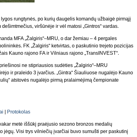
 lygos rungtynės, po kurių daugelis komandų užbaigė pirmąjį
u dešimtmečius, viršūnėje ir vėl matosi „Gintros“ vardas.
 komanda MFA „Žalgiris“–MRU, o dar žemiau – 4 pergales
olininkės. FK „Žalgiris“ ketvirtas, o paskutinio trejeto pozicijas
užais Kauno rajono FA ir Vilniaus rajono „TransINVEST“.
 priešinosi ne stipriausios sudėties „Žalgirio“–MRU
rėjo ir praleido 3 įvarčius. „Gintra“ Šiauliuose nugalėjo Kauno
ulių“ atstovės nugalėjo pirmą pralaimėjimą čempionate
ai
|
Protokolas
“ vakar metė iššūkį praėjusio sezono bronzos medalių
 jėgų. Visi trys vilniečių įvarčiai buvo sumušti per paskutinį