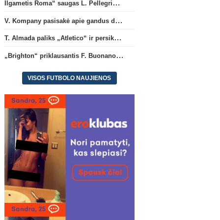
Ilgametis Roma“ saugas L. Pellegrini dar metams liks šiame klube
V. Kompany pasisakė apie gandus dėl M. Olise ateities „Bayern“ gretose
T. Almada paliks „Atletico“ ir persikels į legendinę Argentinos ekipą
„Brighton“ priklausantis F. Buonanotte karjerą pratęs Ispanijoje
VISOS FUTBOLO NAUJIENOS