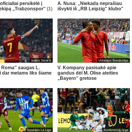
oficialiai persikėlė į
A. Nusa: „Niekada neprašiau
 ekipą „Trabzonspor“
(1)
išvykti iš „RB Leipzig“ klubo“
Italijos Serie A
Vokietijos Bundesliga
s Roma“ saugas L.
V. Kompany pasisakė apie
ni dar metams liks šiame
gandus dėl M. Olise ateities
„Bayern“ gretose
Ispanijos La Liga
Konferencijų lyga