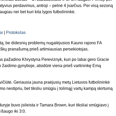
atyvius perdavimus, antroji – pelnė 4 įvarčius. Per visą sezoną
ugiau nei bet kuri kita lygos futbolininkė.
ai
|
Protokolas
ratą, be didesnių problemų nugalėjusios Kauno rajono FA
 taškų pranašumą prieš artimiausias persekiotojas.
s pažadino Khrystyna Pereviznyk, kuri po labai gero Gracie
o žaidimo gynyboje, atsidūrė viena prieš vartininkę Emą
evičiūtė. Geriausia jauna praėjusių metų Lietuvos futbolininkė
o nestipriu, bet tiksliu smūgiu į tolimąjį vartų kampą skirtumą
duryje buvo įsileista ir Tamara Brown, kuri tiksliai smūgiavo į
šaugo iki 3:0.