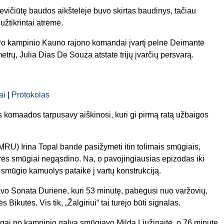
evičiūtę baudos aikštelėje buvo skirtas baudinys, tačiau
žtikrintai atrėmė.
. Po kampinio Kauno rajono komandai įvartį pelnė Deimantė
trų, Julia Dias De Souza atstatė trijų įvarčių persvarą.
ai
|
Protokolas
s komaados tarpusavy aiškinosi, kuri gi pirmą ratą užbaigos
–MRU) Irina Topal bandė pasižymėti itin tolimais smūgiais,
erės smūgiai negąsdino. Na, o pavojingiausias epizodas iki
s smūgio kamuolys pataikė į vartų konstrukciją.
vo Sonata Durienė, kuri 53 minutę, pabėgusi nuo varžovių,
 Bikutės. Vis tik, „Žalgiriui“ tai turėjo būti signalas.
ai po kampinio galva smūgiavo Milda Liužinaitė, o 76 minutę