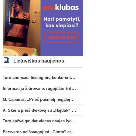
Lietuviškos naujienos
Turo anonsas: tiesioginių konkurentų dvikova Gargžduose
Informacija žiūrovams rugpjūčio 6 d. UEFA rungtynėms
M. Capanas: „Prieš pusmetį negalėjau net įsivaizduoti, kad žaisime prieš „Hajduk“
A. Skerla prieš dvikovą su „Hajduk“: „Tai kito kalibro komanda“
Turo apžvalga: dar vienas naujas lyderis
Persvaros neišsaugojusi „Gintra“ atrankos pusfinalyje nusileido Škotijos čempionėms