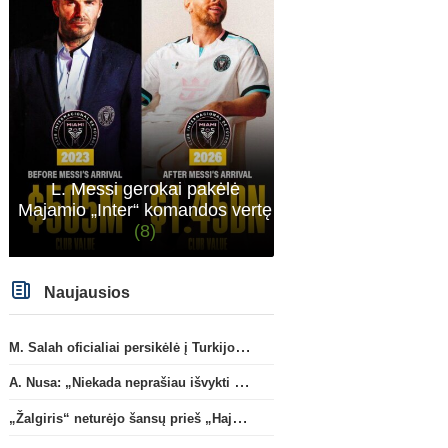
sitas projektas
L. Messi gerokai pakėlė
Majamio „Inter“ komandos vertę
(8)
Naujausios
M. Salah oficialiai persikėlė į Turkijos ekipą „Trabzonspor“
A. Nusa: „Niekada neprašiau išvykti iš „RB Leipzig“ klubo“
„Žalgiris“ neturėjo šansų prieš „Hajduk“