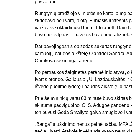
pusvalandį.
Rungtynių pradžioje vilnietės ne kartą laimę b
skriedavo ne į vartų plotą. Pirmasis rimtesnis pa
varžoves suklaidinusi Bunmi Elizabeth David a
buvo per silpnas ir pavojus buvo neutralizuotas
Dar pavojingesnis epizodas sukurtas rungtynė
kamuolį į baudos aikštelę Olamidei Sandrai Ad
Curukova sėkmingai atrėmė.
Po pertraukos žalgirietės perėmė iniciatyvą, 
Įvartis brendo. Galiausiai, U. Lazdauskaitės ir
išvedė puolimo lyderę į baudos aikštelę, o pas
Prie šeimininkių vartų 83 minutę buvo skirtas 
skirtumą padvigubino. O. S. Adugbe parideno kam
ten buvusi Goda Smailytė galva smūgiavo į vart
„Banga“ triuškinimo nenusipelnė, tačiau MFA „
trečiąjį įvartį. Atakoje ir vėl sudalyvavo ne sy