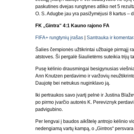
paskutines dvejas rungtynes atliko net 5 rezult
O. S. Adugbe jau yra pasižymėjusi 8 kartus – da
FK „Gintra“ 4:1 Kauno rajono FA
FIFA+ rungtynių įrašas
|
Santrauka ir komentar
Šalies čempionės užtikrintai užbaigė pirmąjį 
atstoves. Ši pergalė šiaulietėms suteikia trijų
Pusę kėlinio drausmingai besigynusias viešnia
Ann Knutzen perdavimo ir varžovių neužtikrint
Daujotę bei netrukus nuginklavo ją.
Iki pertraukos savo įvartį pelnė ir Justina Blaž
po pirmo įvarčio autorės K. Pereviznyk perdavim
padvigubino.
Per lengvai į baudos aikštelę antrojo kėlinio vi
nedengiamą vartų kampą, o „Gintros“ persvara i