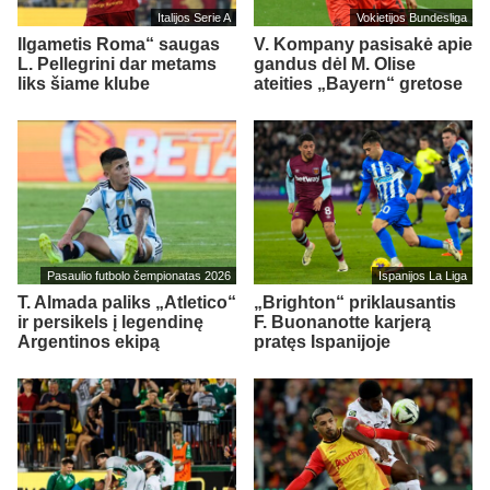
Italijos Serie A
Vokietijos Bundesliga
Ilgametis Roma“ saugas
V. Kompany pasisakė apie
L. Pellegrini dar metams
gandus dėl M. Olise
liks šiame klube
ateities „Bayern“ gretose
Pasaulio futbolo čempionatas 2026
Ispanijos La Liga
T. Almada paliks „Atletico“
„Brighton“ priklausantis
ir persikels į legendinę
F. Buonanotte karjerą
Argentinos ekipą
pratęs Ispanijoje