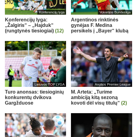
Konferencijų lyga
Vokietijos Bundesliga
Konferencijų lyga:
Argentinos rinktinės
„Žalgiris“ – „Hajduk“
gynėjas F. Medina
(rungtynės tiesiogiai)
(12)
persikels į „Bayer“ klubą
Lietuvos TOP LYGA
Anglijos Premier League
Turo anonsas: tiesioginių
M. Arteta: „Turime
konkurentų dvikova
ambiciją kitą sezoną
Gargžduose
kovoti dėl visų titulų“
(2)