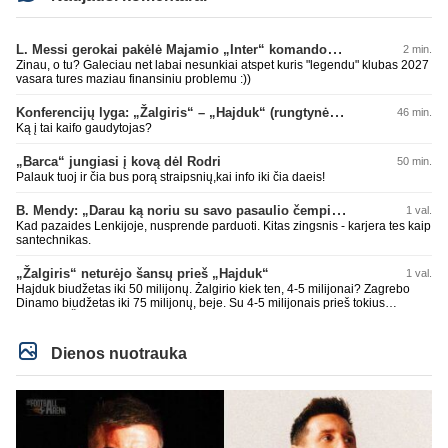
L. Messi gerokai pakėlė Majamio „Inter“ komandos vertę
2 min.
Zinau, o tu? Galeciau net labai nesunkiai atspet kuris "legendu" klubas 2027
vasara tures maziau finansiniu problemu :))
Konferencijų lyga: „Žalgiris“ – „Hajduk“ (rungtynės tiesiogiai)
46 min.
Ką į tai kaifo gaudytojas?
„Barca“ jungiasi į kovą dėl Rodri
50 min.
Palauk tuoj ir čia bus porą straipsnių,kai info iki čia daeis!
B. Mendy: „Darau ką noriu su savo pasaulio čempionato titulu“
1 val.
Kad pazaides Lenkijoje, nusprende parduoti. Kitas zingsnis - karjera tes kaip
santechnikas.
„Žalgiris“ neturėjo šansų prieš „Hajduk“
1 val.
Hajduk biudžetas iki 50 milijonų. Žalgirio kiek ten, 4-5 milijonai? Zagrebo
Dinamo biudžetas iki 75 milijonų, beje. Su 4-5 milijonais prieš tokius
nepaloši. Čia jums ne Sakartvelas. Kol nebus rimtų investuotojų, kurie
suorganizuotų bent 15-20 milijonų biudžetus, prieš tokius klubus šansų
nebuvo ir nebus. Realu tik su Sakartvelais ir islandais ir pan. tikėtis teigiamo
Dienos nuotrauka
rezultato.