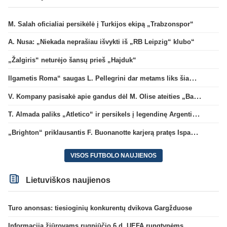
M. Salah oficialiai persikėlė į Turkijos ekipą „Trabzonspor“
A. Nusa: „Niekada neprašiau išvykti iš „RB Leipzig“ klubo“
„Žalgiris“ neturėjo šansų prieš „Hajduk“
Ilgametis Roma“ saugas L. Pellegrini dar metams liks šiame klube
V. Kompany pasisakė apie gandus dėl M. Olise ateities „Bayern“ gretose
T. Almada paliks „Atletico“ ir persikels į legendinę Argentinos ekipą
„Brighton“ priklausantis F. Buonanotte karjerą pratęs Ispanijoje
VISOS FUTBOLO NAUJIENOS
Lietuviškos naujienos
Turo anonsas: tiesioginių konkurentų dvikova Gargžduose
Informacija žiūrovams rugpjūčio 6 d. UEFA rungtynėms