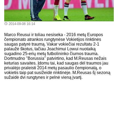
2014-09-08 16:14
Marco Reusui ir toliau nesiseka - 2016 metų Europos
čempionato atrankos rungtynėse Vokietijos rinktinės
saugas patyrė traumą. Vakar vokiečiai rezultatu 2-1
palaužė škotus, tačiau Joachimui Lowui nuotaiką
sugadino 25-erių metų futbolininko čiurnos trauma.
Dortmudno "Borussia" patvirtino, kad M.Reusas nežais
keturias savaites. Įdomu tai, kad saugas dėl traumos jau
privalėjo praleisti 2014 metų pasaulio čempionatą, o
vokietis taip pat susižeidė rinktinėje. M.Reusas šį sezoną
sužaidė dvi rungtynes ir pelnė vieną įvartį.