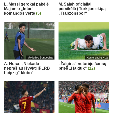
L. Messi gerokai pakėlė
M. Salah oficialiai
Majamio „Inter“
persikėlė į Turkijos ekipą
komandos vertę
(5)
„Trabzonspor“
Vokietijos Bundesliga
Konferencijų lyga
A. Nusa: „Niekada
„Žalgiris“ neturėjo šansų
neprašiau išvykti iš „RB
prieš „Hajduk“
(12)
Leipzig“ klubo“