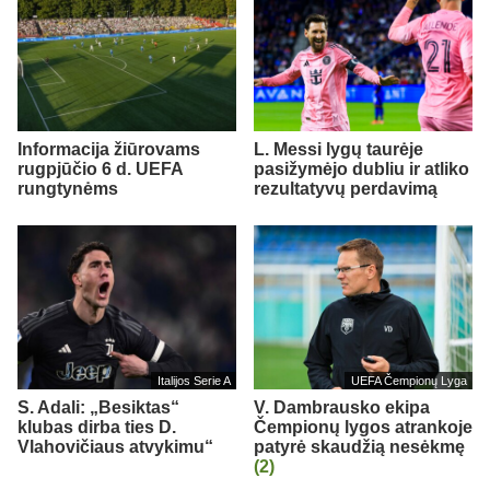
Informacija žiūrovams
L. Messi lygų taurėje
rugpjūčio 6 d. UEFA
pasižymėjo dubliu ir atliko
rungtynėms
rezultatyvų perdavimą
Italijos Serie A
UEFA Čempionų Lyga
S. Adali: „Besiktas“
V. Dambrausko ekipa
klubas dirba ties D.
Čempionų lygos atrankoje
Vlahovičiaus atvykimu“
patyrė skaudžią nesėkmę
(2)