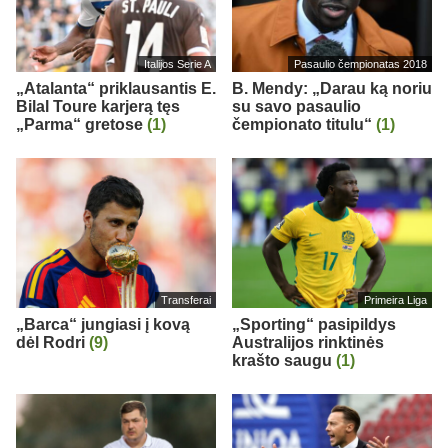
Italijos Serie A
Pasaulio čempionatas 2018
„Atalanta“ priklausantis E.
B. Mendy: „Darau ką noriu
Bilal Toure karjerą tęs
su savo pasaulio
„Parma“ gretose
(1)
čempionato titulu“
(1)
Transferai
Primeira Liga
„Barca“ jungiasi į kovą
„Sporting“ pasipildys
dėl Rodri
(9)
Australijos rinktinės
krašto saugu
(1)