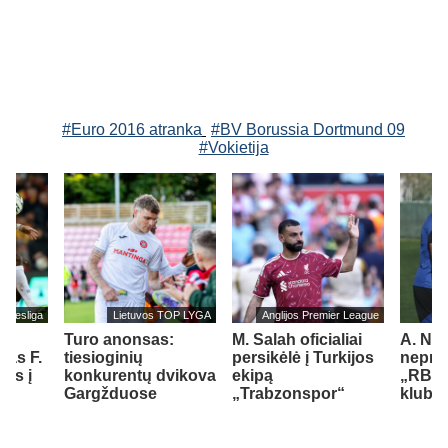
#Euro 2016 atranka
#BV Borussia Dortmund 09
#Vokietija
undesliga
Lietuvos TOP LYGA
Anglijos Premier League
Turo anonsas:
M. Salah oficialiai
A. Nu
jas F.
tiesioginių
persikėlė į Turkijos
nepraš
els į
konkurentų dvikova
ekipą
„RB L
ą
Gargžduose
„Trabzonspor“
klubo