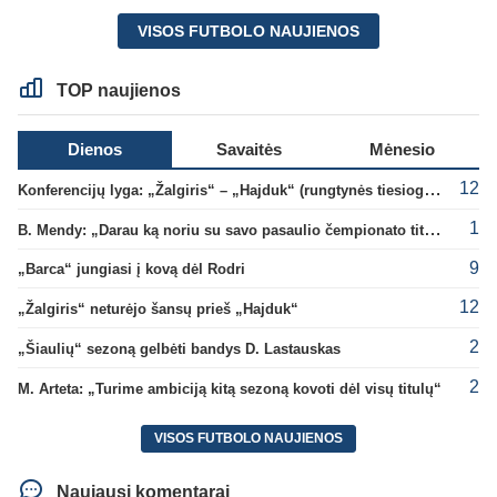
VISOS FUTBOLO NAUJIENOS
TOP naujienos
Dienos
Savaitės
Mėnesio
12
Konferencijų lyga: „Žalgiris“ – „Hajduk“ (rungtynės tiesiogiai)
1
B. Mendy: „Darau ką noriu su savo pasaulio čempionato titulu“
9
„Barca“ jungiasi į kovą dėl Rodri
12
„Žalgiris“ neturėjo šansų prieš „Hajduk“
2
„Šiaulių“ sezoną gelbėti bandys D. Lastauskas
2
M. Arteta: „Turime ambiciją kitą sezoną kovoti dėl visų titulų“
VISOS FUTBOLO NAUJIENOS
Naujausi komentarai