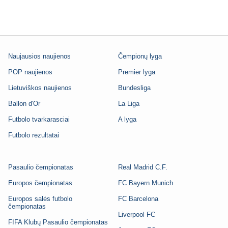
Naujausios naujienos
Čempionų lyga
POP naujienos
Premier lyga
Lietuviškos naujienos
Bundesliga
Ballon d'Or
La Liga
Futbolo tvarkarasciai
A lyga
Futbolo rezultatai
Pasaulio čempionatas
Real Madrid C.F.
Europos čempionatas
FC Bayern Munich
Europos salės futbolo
FC Barcelona
čempionatas
Liverpool FC
FIFA Klubų Pasaulio čempionatas