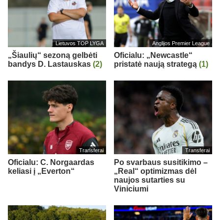
Lietuvos TOP LYGA
Anglijos Premier League
„Šiaulių“ sezoną gelbėti
Oficialu: „Newcastle“
bandys D. Lastauskas
(2)
pristatė naują strategą
(1)
Transferai
Transferai
Oficialu: C. Norgaardas
Po svarbaus susitikimo –
keliasi į „Everton“
„Real“ optimizmas dėl
naujos sutarties su
Viniciumi