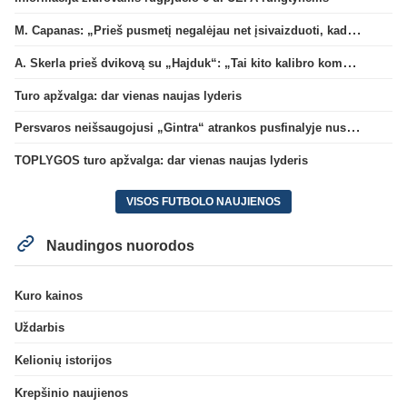
M. Capanas: „Prieš pusmetį negalėjau net įsivaizduoti, kad žaisime prieš „Hajduk“
A. Skerla prieš dvikovą su „Hajduk“: „Tai kito kalibro komanda“
Turo apžvalga: dar vienas naujas lyderis
Persvaros neišsaugojusi „Gintra“ atrankos pusfinalyje nusileido Škotijos čempionėms
TOPLYGOS turo apžvalga: dar vienas naujas lyderis
VISOS FUTBOLO NAUJIENOS
Naudingos nuorodos
Kuro kainos
Uždarbis
Kelionių istorijos
Krepšinio naujienos