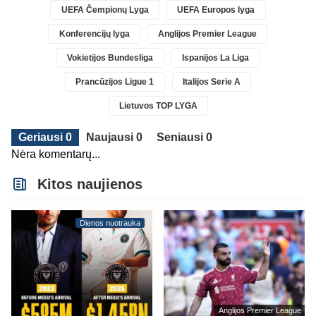
UEFA Čempionų Lyga
UEFA Europos lyga
Konferencijų lyga
Anglijos Premier League
Vokietijos Bundesliga
Ispanijos La Liga
Prancūzijos Ligue 1
Italijos Serie A
Lietuvos TOP LYGA
Geriausi 0
Naujausi 0
Seniausi 0
Nėra komentarų...
Kitos naujienos
Dienos nuotrauka
Anglijos Premier League