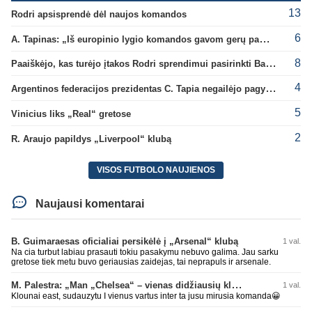
13
Rodri apsisprendė dėl naujos komandos
6
A. Tapinas: „Iš europinio lygio komandos gavom gerų pamokų“
8
Paaiškėjo, kas turėjo įtakos Rodri sprendimui pasirinkti Barselonos pusę
4
Argentinos federacijos prezidentas C. Tapia negailėjo pagyrų G. Infantino
5
Vinicius liks „Real“ gretose
2
R. Araujo papildys „Liverpool“ klubą
VISOS FUTBOLO NAUJIENOS
Naujausi komentarai
B. Guimaraesas oficialiai persikėlė į „Arsenal“ klubą
1 val.
Na cia turbut labiau prasauti tokiu pasakymu nebuvo galima. Jau sarku
gretose tiek metu buvo geriausias zaidejas, tai neprapuls ir arsenale.
M. Palestra: „Man „Chelsea“ – vienas didžiausių klubų futbole“
1 val.
Klounai east, sudauzytu I vienus vartus inter ta jusu mirusia komanda😀