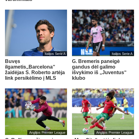
Italijos Serie A
Italijos Serie A
Buvęs
G. Bremeris paneigė
ilgametis„Barcelona“
gandus dėl galimo
žaidėjas S. Roberto artėja
išvykimo iš „Juventus“
link persikėlimo į MLS
klubo
Anglijos Premier League
Anglijos Premier League