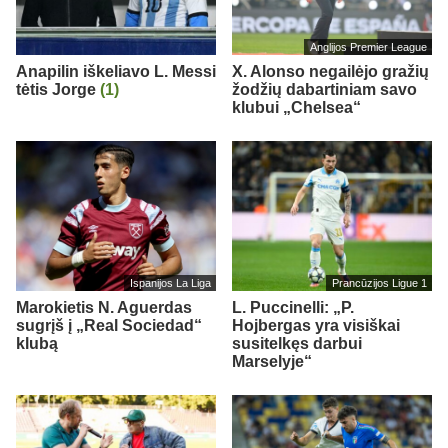
Anglijos Premier League
Anapilin iškeliavo L. Messi
X. Alonso negailėjo gražių
tėtis Jorge
(1)
žodžių dabartiniam savo
klubui „Chelsea“
Ispanijos La Liga
Prancūzijos Ligue 1
Marokietis N. Aguerdas
L. Puccinelli: „P.
sugrįš į „Real Sociedad“
Hojbergas yra visiškai
klubą
susitelkęs darbui
Marselyje“