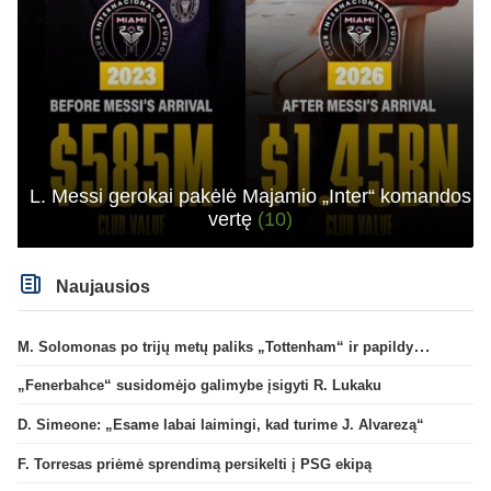
L. Messi gerokai pakėlė Majamio „Inter“ komandos
vertę
(10)
Naujausios
M. Solomonas po trijų metų paliks „Tottenham“ ir papildys „West Ham“ klubą
„Fenerbahce“ susidomėjo galimybe įsigyti R. Lukaku
D. Simeone: „Esame labai laimingi, kad turime J. Alvarezą“
F. Torresas priėmė sprendimą persikelti į PSG ekipą