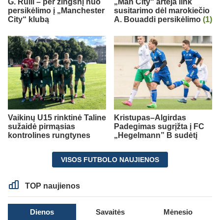
G. Rulli – per žingsnį nuo
„Man City“ artėja link
persikėlimo į „Manchester
susitarimo dėl marokiečio
City“ klubą
A. Bouaddi persikėlimo
(1)
Vaikinų U15 rinktinė Taline
Kristupas–Algirdas
sužaidė pirmąsias
Padegimas sugrįžta į FC
kontrolines rungtynes
„Hegelmann” B sudėtį
VISOS FUTBOLO NAUJIENOS
TOP naujienos
Dienos
Savaitės
Mėnesio