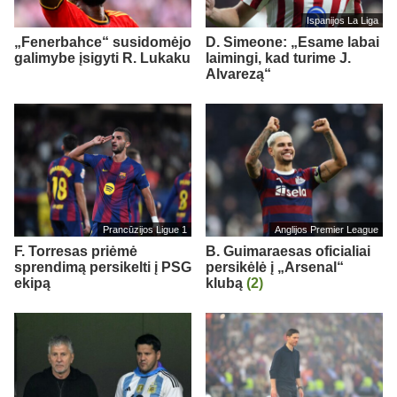
Ispanijos La Liga
„Fenerbahce“ susidomėjo
D. Simeone: „Esame labai
galimybe įsigyti R. Lukaku
laimingi, kad turime J.
Alvarezą“
Prancūzijos Ligue 1
Anglijos Premier League
F. Torresas priėmė
B. Guimaraesas oficialiai
sprendimą persikelti į PSG
persikėlė į „Arsenal“
ekipą
klubą
(2)