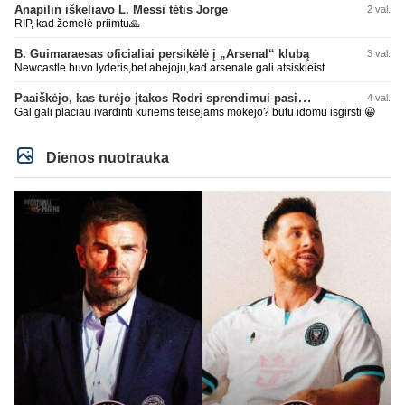
Anapilin iškeliavo L. Messi tėtis Jorge
2 val.
RIP, kad žemelė priimtu🙏
B. Guimaraesas oficialiai persikėlė į „Arsenal“ klubą
3 val.
Newcastle buvo lyderis,bet abejoju,kad arsenale gali atsiskleist
Paaiškėjo, kas turėjo įtakos Rodri sprendimui pasirinkti Barselonos pusę
4 val.
Gal gali placiau ivardinti kuriems teisejams mokejo? butu idomu isgirsti 😀
Dienos nuotrauka