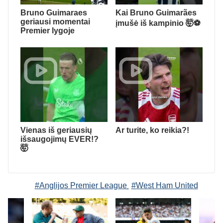
Bruno Guimaraes
Kai Bruno Guimarães
geriausi momentai
įmušė iš kampinio 🤯⚽️
Premier lygoje
Vienas iš geriausių
Ar turite, ko reikia?!
išsaugojimų EVER!?
🤯
#Anglijos Premier League
#West Ham United