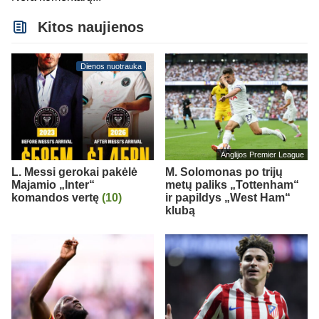
Kitos naujienos
Dienos nuotrauka
Anglijos Premier League
L. Messi gerokai pakėlė
M. Solomonas po trijų
Majamio „Inter“
metų paliks „Tottenham“
komandos vertę
(10)
ir papildys „West Ham“
klubą