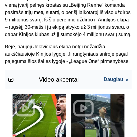
vieną įvartį pelnęs kroatas su „Beijing Renhe“ komanda
pasirašė trijų metų sutartį, o per šį laikotarpį iš viso uždirbs
9 milijonus svarų. Iš šio perėjimo uždirbo ir Anglijos ekipa
– rugsėjį 30-metis į jų ekipą atvyko už 3 milijonus svarų, o
dabar Kinijos klubas už jį sumokėjo 4 milijonų svarų sumą.
Beje, naujoji Jelavičiaus ekipa netgi nežaidžia
aukščiausioje Kinijos lygoje. Ji rungtyniaus antroje pagal
pajėgumą šios šalies lygoje - „League One“ pirmenybėse.
Video akcentai
Daugiau