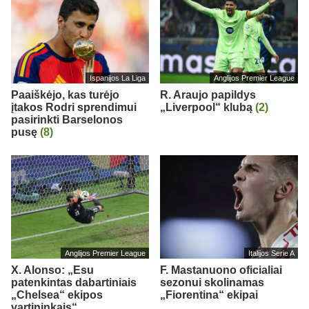
Ispanijos La Liga
Anglijos Premier League
Paaiškėjo, kas turėjo
R. Araujo papildys
įtakos Rodri sprendimui
„Liverpool“ klubą
(2)
pasirinkti Barselonos
pusę
(8)
Anglijos Premier League
Italijos Serie A
X. Alonso: „Esu
F. Mastanuono oficialiai
patenkintas dabartiniais
sezonui skolinamas
„Chelsea“ ekipos
„Fiorentina“ ekipai
vartininkais“