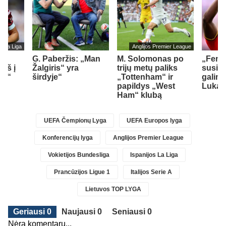
s La Liga
Anglijos Premier League
G. Paberžis: „Man
M. Solomonas po
„Fene
įš į
Žalgiris“ yra
trijų metų paliks
susid
ad“
širdyje“
„Tottenham“ ir
galimy
papildys „West
Lukak
Ham“ klubą
UEFA Čempionų Lyga
UEFA Europos lyga
Konferencijų lyga
Anglijos Premier League
Vokietijos Bundesliga
Ispanijos La Liga
Prancūzijos Ligue 1
Italijos Serie A
Lietuvos TOP LYGA
Geriausi 0
Naujausi 0
Seniausi 0
Nėra komentarų...