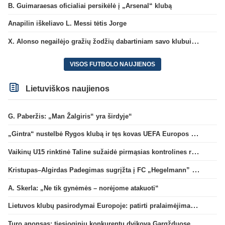
B. Guimaraesas oficialiai persikėlė į „Arsenal“ klubą
Anapilin iškeliavo L. Messi tėtis Jorge
X. Alonso negailėjo gražių žodžių dabartiniam savo klubui „Chelsea“
VISOS FUTBOLO NAUJIENOS
Lietuviškos naujienos
G. Paberžis: „Man Žalgiris“ yra širdyje“
„Gintra“ nustelbė Rygos klubą ir tęs kovas UEFA Europos taurės atrankoje
Vaikinų U15 rinktinė Taline sužaidė pirmąsias kontrolines rungtynes
Kristupas–Algirdas Padegimas sugrįžta į FC „Hegelmann” B sudėtį
A. Skerla: „Ne tik gynėmės – norėjome atakuoti“
Lietuvos klubų pasirodymai Europoje: patirti pralaimėjimai Kroatijos atstovams
Turo anonsas: tiesioginių konkurentų dvikova Gargžduose