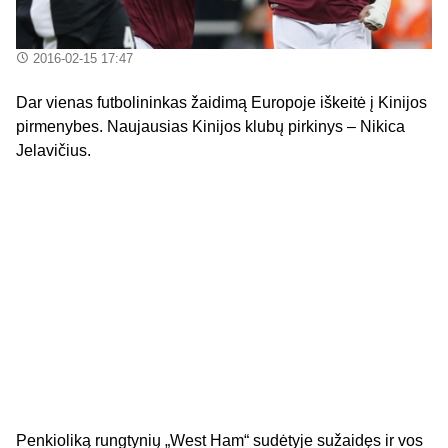
2016-02-15 17:47
Dar vienas futbolininkas žaidimą Europoje iškeitė į Kinijos
pirmenybes. Naujausias Kinijos klubų pirkinys – Nikica
Jelavičius.
Penkioliką rungtynių „West Ham“ sudėtyje sužaidęs ir vos