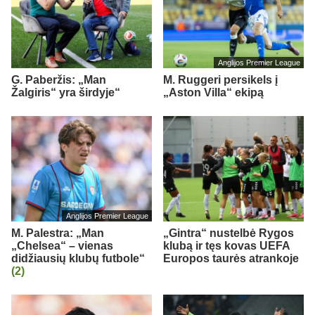
Anglijos Premier League
G. Paberžis: „Man
M. Ruggeri persikels į
Žalgiris“ yra širdyje“
„Aston Villa“ ekipą
Anglijos Premier League
M. Palestra: „Man
„Gintra“ nustelbė Rygos
„Chelsea“ – vienas
klubą ir tęs kovas UEFA
didžiausių klubų futbole“
Europos taurės atrankoje
(2)