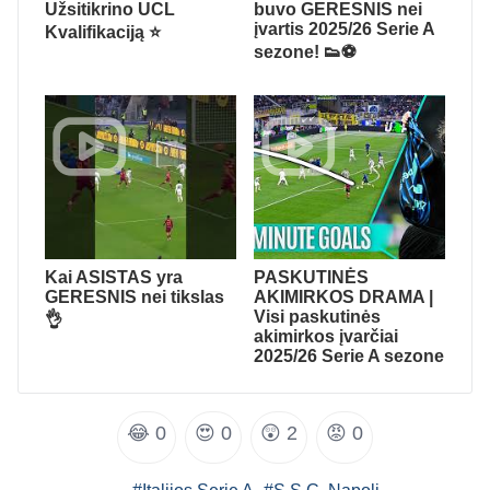
Užsitikrino UCL
buvo GERESNIS nei
įvartis 2025/26 Serie A
Kvalifikaciją ⭐
sezone! 👟⚽
Kai ASISTAS yra
PASKUTINĖS
GERESNIS nei tikslas
AKIMIRKOS DRAMA |
Visi paskutinės
👌
akimirkos įvarčiai
2025/26 Serie A sezone
😂
0
😍
0
😲
2
😡
0