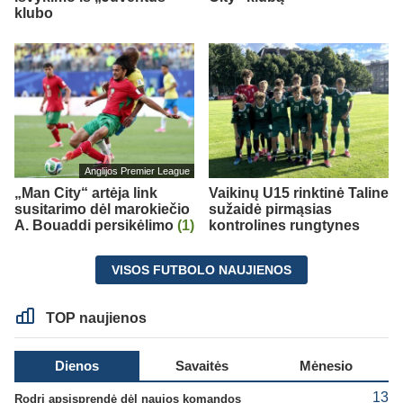
klubo
Anglijos Premier League
„Man City“ artėja link
Vaikinų U15 rinktinė Taline
susitarimo dėl marokiečio
sužaidė pirmąsias
A. Bouaddi persikėlimo
(1)
kontrolines rungtynes
VISOS FUTBOLO NAUJIENOS
TOP naujienos
Dienos
Savaitės
Mėnesio
13
Rodri apsisprendė dėl naujos komandos