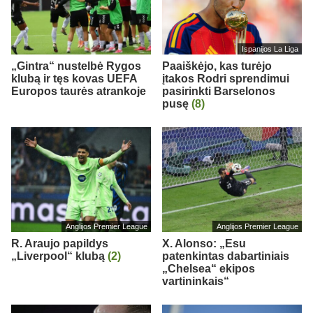
Ispanijos La Liga
„Gintra“ nustelbė Rygos
Paaiškėjo, kas turėjo
klubą ir tęs kovas UEFA
įtakos Rodri sprendimui
Europos taurės atrankoje
pasirinkti Barselonos
pusę
(8)
Anglijos Premier League
Anglijos Premier League
R. Araujo papildys
X. Alonso: „Esu
„Liverpool“ klubą
(2)
patenkintas dabartiniais
„Chelsea“ ekipos
vartininkais“