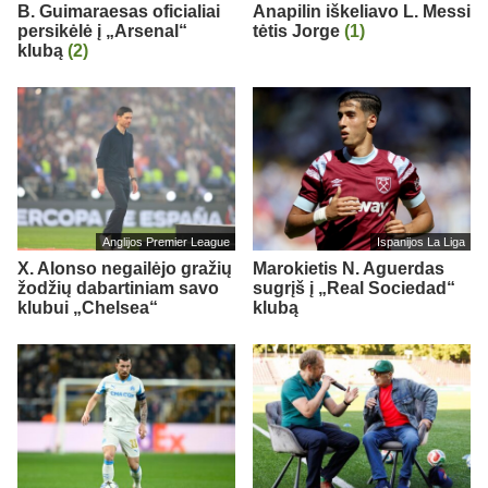
B. Guimaraesas oficialiai
Anapilin iškeliavo L. Messi
persikėlė į „Arsenal“
tėtis Jorge
(1)
klubą
(2)
Anglijos Premier League
Ispanijos La Liga
X. Alonso negailėjo gražių
Marokietis N. Aguerdas
žodžių dabartiniam savo
sugrįš į „Real Sociedad“
klubui „Chelsea“
klubą