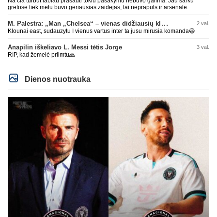
Na cia turbut labiau prasauti tokiu pasakymu nebuvo galima. Jau sarku
gretose tiek metu buvo geriausias zaidejas, tai neprapuls ir arsenale.
M. Palestra: „Man „Chelsea“ – vienas didžiausių klubų futbole“
2 val.
Klounai east, sudauzytu I vienus vartus inter ta jusu mirusia komanda😀
Anapilin iškeliavo L. Messi tėtis Jorge
3 val.
RIP, kad žemelė priimtu🙏
Dienos nuotrauka