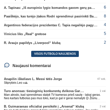
6
A. Tapinas: „Iš europinio lygio komandos gavom gerų pamokų“
8
Paaiškėjo, kas turėjo įtakos Rodri sprendimui pasirinkti Barselonos pusę
4
Argentinos federacijos prezidentas C. Tapia negailėjo pagyrų G. Infantino
5
Vinicius liks „Real“ gretose
2
R. Araujo papildys „Liverpool“ klubą
VISOS FUTBOLO NAUJIENOS
Naujausi komentarai
Anapilin iškeliavo L. Messi tėtis Jorge
47 sek.
Stiprybės Leo ✊🙏
Turo anonsas: tiesioginių konkurentų dvikova Gargžduose
1 val.
Man atrodo, kad sprendimas statyti TV kameras prieš saulę - labai geras.
Nes kartais futbolas pas mus toks, kad jo gal ir gerai nematyti 😉 Žiūriu
transliaciją iš DG stadiono, tai negaliu atsidžiaugt tribūnos vaizdu - tuščia,
kaip alaus butelys, kurį ką tik išmaukiau. Linkėjimai Tadui (slapyvardžiu „apie
B. Guimaraesas oficialiai persikėlė į „Arsenal“ klubą
2 val.
nieką“), kuris kiek girdėjau, įpūtė akis varvinančių transliacijų dvasią 😀