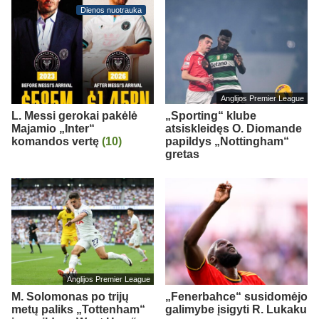
Dienos nuotrauka
Anglijos Premier League
L. Messi gerokai pakėlė
„Sporting“ klube
Majamio „Inter“
atsiskleidęs O. Diomande
komandos vertę
(10)
papildys „Nottingham“
gretas
Anglijos Premier League
M. Solomonas po trijų
„Fenerbahce“ susidomėjo
metų paliks „Tottenham“
galimybe įsigyti R. Lukaku