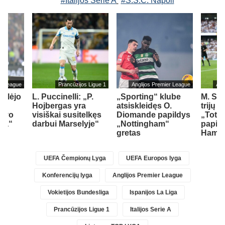
#Italijos Serie A
#S.S.C. Napoli
er League
Prancūzijos Ligue 1
Anglijos Premier League
Ang
ailėjo
L. Puccinelli: „P.
„Sporting“ klube
M. So
Hojbergas yra
atsiskleidęs O.
trijų 
savo
visiškai susitelkęs
Diomande papildys
„Totte
sea“
darbui Marselyje“
„Nottingham“
papil
gretas
Ham“ 
UEFA Čempionų Lyga
UEFA Europos lyga
Konferencijų lyga
Anglijos Premier League
Vokietijos Bundesliga
Ispanijos La Liga
Prancūzijos Ligue 1
Italijos Serie A