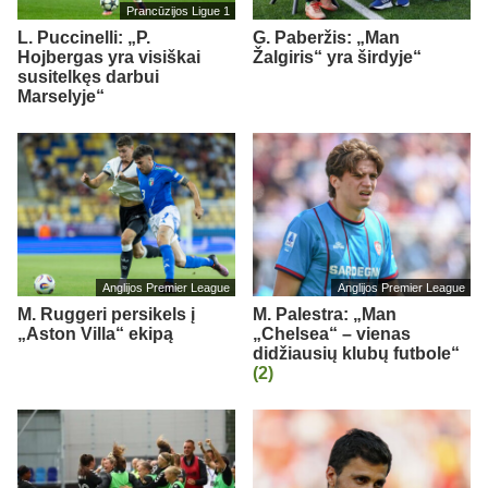
Prancūzijos Ligue 1
L. Puccinelli: „P.
G. Paberžis: „Man
Hojbergas yra visiškai
Žalgiris“ yra širdyje“
susitelkęs darbui
Marselyje“
Anglijos Premier League
Anglijos Premier League
M. Ruggeri persikels į
M. Palestra: „Man
„Aston Villa“ ekipą
„Chelsea“ – vienas
didžiausių klubų futbole“
(2)