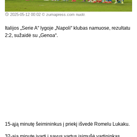
2025-05-12 00:02
© zumapress.com nuotr.
Italijos „Serie A“ lygoje „Napoli“ klubas namuose, rezultatu
2:2, sužaidė su „Genoa“.
15-ąją minutę šeimininkus į priekį išvedė Romelu Lukaku.
32-ąją minutę įvartį į savus vartus įsimušė vartininkas