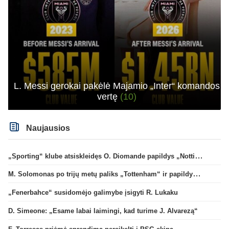
L. Messi gerokai pakėlė Majamio „Inter“ komandos
vertę
(10)
Naujausios
„Sporting“ klube atsiskleidęs O. Diomande papildys „Nottingham“ gretas
M. Solomonas po trijų metų paliks „Tottenham“ ir papildys „West Ham“ klubą
„Fenerbahce“ susidomėjo galimybe įsigyti R. Lukaku
D. Simeone: „Esame labai laimingi, kad turime J. Alvarezą“