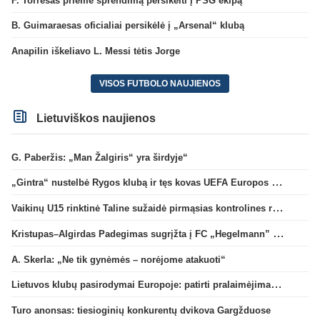
F. Torresas priėmė sprendimą persikelti į PSG ekipą
B. Guimaraesas oficialiai persikėlė į „Arsenal“ klubą
Anapilin iškeliavo L. Messi tėtis Jorge
VISOS FUTBOLO NAUJIENOS
Lietuviškos naujienos
G. Paberžis: „Man Žalgiris“ yra širdyje“
„Gintra“ nustelbė Rygos klubą ir tęs kovas UEFA Europos taurės atrankoje
Vaikinų U15 rinktinė Taline sužaidė pirmąsias kontrolines rungtynes
Kristupas–Algirdas Padegimas sugrįžta į FC „Hegelmann” B sudėtį
A. Skerla: „Ne tik gynėmės – norėjome atakuoti“
Lietuvos klubų pasirodymai Europoje: patirti pralaimėjimai Kroatijos atstovams
Turo anonsas: tiesioginių konkurentų dvikova Gargžduose