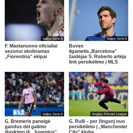
Italijos Serie A
Italijos Serie A
F. Mastanuono oficialiai
Buvęs
sezonui skolinamas
ilgametis„Barcelona“
„Fiorentina“ ekipai
žaidėjas S. Roberto artėja
link persikėlimo į MLS
Italijos Serie A
Anglijos Premier League
G. Bremeris paneigė
G. Rulli – per žingsnį nuo
gandus dėl galimo
persikėlimo į „Manchester
išvykimo iš „Juventus“
City“ klubą