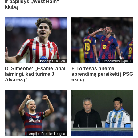
ir papildys „West Ham“
klubą
Ispanijos La Liga
Prancūzijos Ligue 1
D. Simeone: „Esame labai
F. Torresas priėmė
laimingi, kad turime J.
sprendimą persikelti į PSG
Alvarezą“
ekipą
Anglijos Premier League