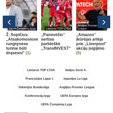
Anglijos Premier
A
UEFA Čempionų Lyga
Lietuvos TOP LYGA
League
Ž. Sopičius:
„Panevėžio“
„Amazon“
G
„Atsakomosiose
serbas
įkūrėjas artėja
rungtynėse
parbloškė
prie „Liverpool“
turime būti
„TransINVEST“
akcijų įsigijimo
drąsesni“
(1)
(5)
(
Lietuvos TOP LYGA
Italijos Serie A
Prancūzijos Ligue 1
Ispanijos La Liga
Vokietijos Bundesliga
Anglijos Premier League
Konferencijų lyga
UEFA Europos lyga
UEFA Čempionų Lyga