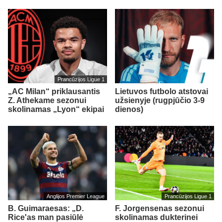
Prancūzijos Ligue 1
„AC Milan“ priklausantis
Lietuvos futbolo atstovai
Z. Athekame sezonui
užsienyje (rugpjūčio 3-9
skolinamas „Lyon“ ekipai
dienos)
Anglijos Premier League
Prancūzijos Ligue 1
B. Guimaraesas: „D.
F. Jorgensenas sezonui
Rice'as man pasiūlė
skolinamas dukterinei