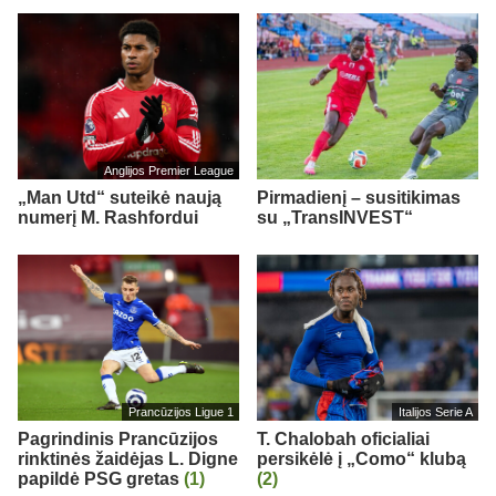
Anglijos Premier League
„Man Utd“ suteikė naują
Pirmadienį – susitikimas
numerį M. Rashfordui
su „TransINVEST“
Prancūzijos Ligue 1
Italijos Serie A
Pagrindinis Prancūzijos
T. Chalobah oficialiai
rinktinės žaidėjas L. Digne
persikėlė į „Como“ klubą
papildė PSG gretas
(1)
(2)