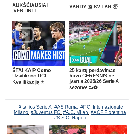
AUKŠČIAUSIAI
VARDY 🆚 SVILAR 🤯
ĮVERTINTI
ŠTAI KAIP Como
25 kartų perdavimas
Užsitikrino UCL
buvo GERESNIS nei
įvartis 2025/26 Serie A
Kvalifikaciją ⭐
sezone! 👟⚽
#Italijos Serie A
#AS Roma
#F.C. Internazionale
Milano
#Juventus FC
#A.C. Milan
#ACF Fiorentina
#S.S.C. Napoli