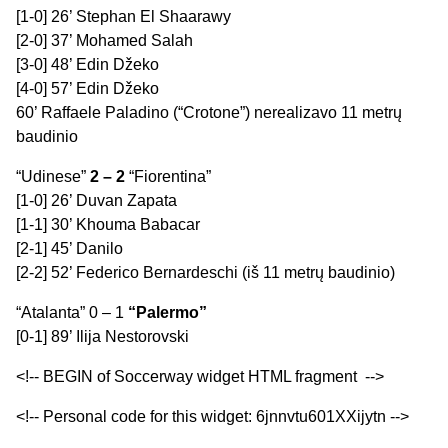
[1-0] 26’ Stephan El Shaarawy
[2-0] 37’ Mohamed Salah
[3-0] 48’ Edin Džeko
[4-0] 57’ Edin Džeko
60’ Raffaele Paladino (“Crotone”) nerealizavo 11 metrų
baudinio
“Udinese”
2 – 2
“Fiorentina”
[1-0] 26’ Duvan Zapata
[1-1] 30’ Khouma Babacar
[2-1] 45’ Danilo
[2-2] 52’ Federico Bernardeschi (iš 11 metrų baudinio)
“Atalanta” 0 – 1
“Palermo”
[0-1] 89’ Ilija Nestorovski
<!-- BEGIN of Soccerway widget HTML fragment -->
<!-- Personal code for this widget: 6jnnvtu601XXijytn -->