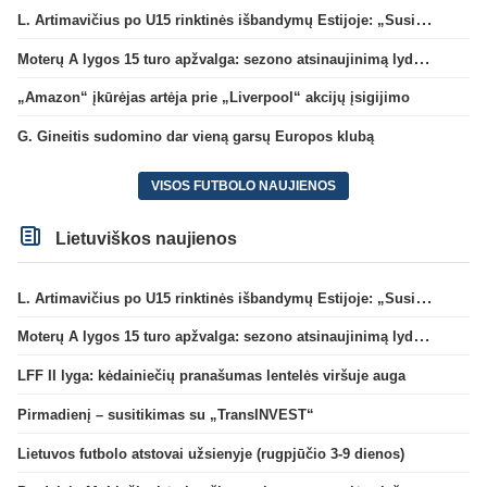
L. Artimavičius po U15 rinktinės išbandymų Estijoje: „Susikūrėme momentus, deja, nepavyko pasižymėti“
Moterų A lygos 15 turo apžvalga: sezono atsinaujinimą lydėjo žalgiriečių pergalės
„Amazon“ įkūrėjas artėja prie „Liverpool“ akcijų įsigijimo
G. Gineitis sudomino dar vieną garsų Europos klubą
VISOS FUTBOLO NAUJIENOS
Lietuviškos naujienos
L. Artimavičius po U15 rinktinės išbandymų Estijoje: „Susikūrėme momentus, deja, nepavyko pasižymėti“
Moterų A lygos 15 turo apžvalga: sezono atsinaujinimą lydėjo žalgiriečių pergalės
LFF II lyga: kėdainiečių pranašumas lentelės viršuje auga
Pirmadienį – susitikimas su „TransINVEST“
Lietuvos futbolo atstovai užsienyje (rugpjūčio 3-9 dienos)