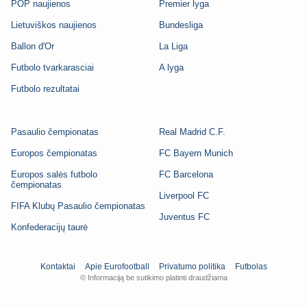
POP naujienos
Premier lyga
Lietuviškos naujienos
Bundesliga
Ballon d'Or
La Liga
Futbolo tvarkarasciai
A lyga
Futbolo rezultatai
Pasaulio čempionatas
Real Madrid C.F.
Europos čempionatas
FC Bayern Munich
Europos salės futbolo
FC Barcelona
čempionatas
Liverpool FC
FIFA Klubų Pasaulio čempionatas
Juventus FC
Konfederacijų taurė
Kontaktai
Apie Eurofootball
Privatumo politika
Futbolas
© Informaciją be sutikimo platinti draudžiama