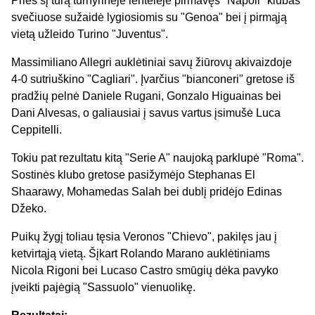
Prieš šį turą turnyrinėje lentelėje pirmavęs "Napoli" klubas
svečiuose sužaidė lygiosiomis su "Genoa" bei į pirmąją
vietą užleido Turino "Juventus".
Massimiliano Allegri auklėtiniai savų žiūrovų akivaizdoje
4-0 sutriuškino "Cagliari". Įvarčius "bianconeri" gretose iš
pradžių pelnė Daniele Rugani, Gonzalo Higuainas bei
Dani Alvesas, o galiausiai į savus vartus įsimušė Luca
Ceppitelli.
Tokiu pat rezultatu kitą "Serie A" naujoką parklupė "Roma".
Sostinės klubo gretose pasižymėjo Stephanas El
Shaarawy, Mohamedas Salah bei dublį pridėjo Edinas
Džeko.
Puikų žygį toliau tęsia Veronos "Chievo", pakilęs jau į
ketvirtąją vietą. Šįkart Rolando Marano auklėtiniams
Nicola Rigoni bei Lucaso Castro smūgių dėka pavyko
įveikti pajėgią "Sassuolo" vienuolikę.