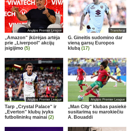
Anglijos Premier League
Transferai
„Amazon“ įkūrėjas artėja
G. Gineitis sudomino dar
prie „Liverpool“ akcijų
vieną garsų Europos
įsigijimo
(5)
klubą
(17)
Anglijos Premier League
Anglijos Premier League
Tarp „Crystal Palace“ ir
„Man City“ klubas pasiekė
„Everton“ klubų įvyks
susitarimą su marokiečiu
futbolininkų mainai
(2)
A. Bouaddi