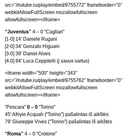
src="//rutube.ru/play/embed/9755772" frameborder="0"
webkitAllowFullScreen mozallowfullscreen
allowfullscreen></iframe>
“Juventus”
4 – 0 “Cagliari”
[1-0] 14’ Daniele Rugani
[2-0] 34’ Gonzalo Higuain
[3-0] 39’ Daniel Alves
[4-0] 84’ Luca Ceppitelli (į savus vartus)
<iframe width="500" height="343"
src="//rutube.ru/play/embed/9755762" frameborder="0"
webkitAllowFullScreen mozallowfullscreen
allowfullscreen></iframe>
“Pescara”
0 – 0
“Torino”
45’ Afriyie Acquah (“Torino”) pašalintas iš aikštės
79’ Giuseppe Vives (“Torino”) pašalintas iš aikštės
“Roma”
4 – 0 “Crotone”