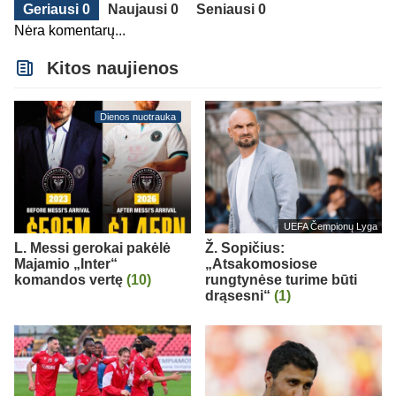
Geriausi 0
Naujausi 0
Seniausi 0
Nėra komentarų...
Kitos naujienos
Dienos nuotrauka
UEFA Čempionų Lyga
L. Messi gerokai pakėlė
Ž. Sopičius:
Majamio „Inter“
„Atsakomosiose
komandos vertę
(10)
rungtynėse turime būti
drąsesni“
(1)