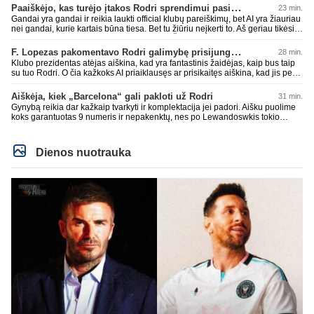
bendrauji jam suprantama kalba. Nes kitokios jis nemoka.Priešingai čia
Paaiškėjo, kas turėjo įtakos Rodri sprendimui pasirinkti Barselonos pusę
23 min.
pagal tave, o ne pagal visus. Kodėl *** pastoviai kalbama visų vardu, nors
Gandai yra gandai ir reikia laukti official klubų pareiškimų, bet AI yra žiauriau
akivaizdu, kad yra ir palaikančių ir ne tą nuomonę???
nei gandai, kurie kartais būna tiesa. Bet tu žiūriu neįkerti to. Aš geriau tikėsiu
tais gandais, nei AI, kuris dažnai nusirašo. Žmogau, Perez to nepaneigė, kad
nesidomi. Tu čia tik vienas vis dar tiki davo tiesumu pagal AI suformuotu.
F. Lopezas pakomentavo Rodri galimybę prisijungti prie „Barcelona“ ekipos
28 min.
Romano? Tai aišku nežinau, juk aš pagal tave nusikalbu, klaunas, dar
Klubo prezidentas atėjas aiškina, kad yra fantastinis žaidėjas, kaip bus taip
technologijoms nesidomiu. Totalus paranojikas tu. Atvirai sakant didesnio
su tuo Rodri. O čia kažkoks AI priaiklausęs ar prisikaitęs aiškina, kad jis per
d3bilo už tave nemačiau dar čia turbūt, na neskaitant forzos ir kt. pan.
senas, Real juo nesidomi ir t.t. Blyn nu rimtai REAL FANAI užteks kliedėti,
kalubro išminčių iš Real fanų bazės dažniausiai.
blyn nu patylėkit kada. Nes paskuo už tą teisybė tik įžeidinėjimai eina įtrasą
Aiškėja, kiek „Barcelona“ gali pakloti už Rodri
31 min.
pas jus.
Gynybą reikia dar kažkaip tvarkyti ir komplektacija jei padori. Aišku puolime
koks garantuotas 9 numeris ir nepakenktų, nes po Lewandoswkis tokio
garantuoto nežinau, nebent kažką praleidau.
Dienos nuotrauka