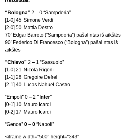
Rezultatai:
“Bologna”
2 – 0 “Sampdoria”
[1-0] 45’ Simone Verdi
[2-0] 50’ Mattia Destro
70’ Edgar Barreto (“Sampdoria”) pašalintas iš aikštės
90’ Federico Di Francesco (“Bologna”) pašalintas iš
aikštės
“Chievo”
2 – 1 “Sassuolo”
[1-0] 21’ Nicola Rigoni
[1-1] 28’ Gregoire Defrel
[2-1] 40’ Lucas Nahuel Castro
“Empoli” 0 – 2
“Inter”
[0-1] 10’ Mauro Icardi
[0-2] 17’ Mauro Icardi
“Genoa”
0 – 0
“Napoli”
<iframe width="500" height="343"