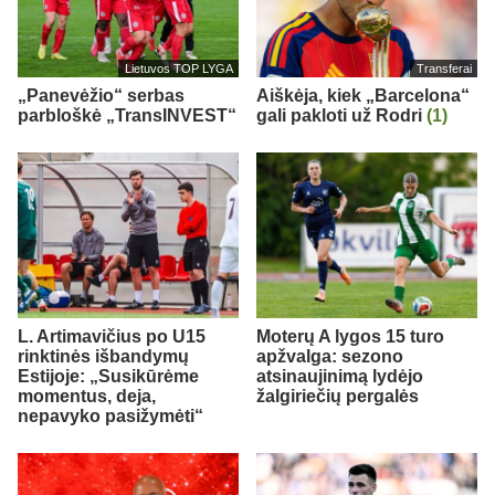
Lietuvos TOP LYGA
Transferai
„Panevėžio“ serbas
Aiškėja, kiek „Barcelona“
parbloškė „TransINVEST“
gali pakloti už Rodri
(1)
L. Artimavičius po U15
Moterų A lygos 15 turo
rinktinės išbandymų
apžvalga: sezono
Estijoje: „Susikūrėme
atsinaujinimą lydėjo
momentus, deja,
žalgiriečių pergalės
nepavyko pasižymėti“