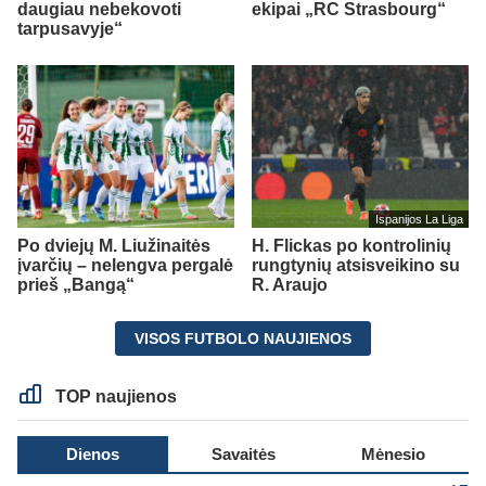
daugiau nebekovoti
ekipai „RC Strasbourg“
tarpusavyje“
Ispanijos La Liga
Po dviejų M. Liužinaitės
H. Flickas po kontrolinių
įvarčių – nelengva pergalė
rungtynių atsisveikino su
prieš „Bangą“
R. Araujo
VISOS FUTBOLO NAUJIENOS
TOP naujienos
Dienos
Savaitės
Mėnesio