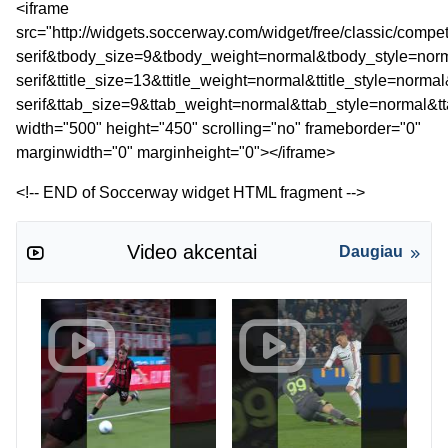
<iframe
src="http://widgets.soccerway.com/widget/free/classic/co
serif&tbody_size=9&tbody_weight=normal&tbody_style=norm
serif&ttitle_size=13&ttitle_weight=normal&ttitle_style=norm
serif&ttab_size=9&ttab_weight=normal&ttab_style=normal&t
width="500" height="450" scrolling="no" frameborder="0"
marginwidth="0" marginheight="0"></iframe>
<!-- END of Soccerway widget HTML fragment -->
Video akcentai
Daugiau