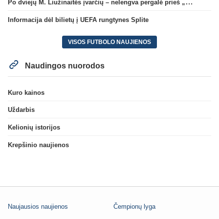
Po dviejų M. Liužinaitės įvarčių – nelengva pergalė prieš „Bangą“
Informacija dėl bilietų į UEFA rungtynes Splite
VISOS FUTBOLO NAUJIENOS
Naudingos nuorodos
Kuro kainos
Uždarbis
Kelionių istorijos
Krepšinio naujienos
Naujausios naujienos
Čempionų lyga