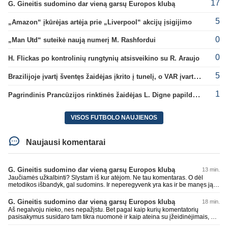
17
G. Gineitis sudomino dar vieną garsų Europos klubą
5
„Amazon“ įkūrėjas artėja prie „Liverpool“ akcijų įsigijimo
0
„Man Utd“ suteikė naują numerį M. Rashfordui
0
H. Flickas po kontrolinių rungtynių atsisveikino su R. Araujo
5
Brazilijoje įvartį šventęs žaidėjas įkrito į tunelį, o VAR įvartį atšaukė
1
Pagrindinis Prancūzijos rinktinės žaidėjas L. Digne papildė PSG gretas
VISOS FUTBOLO NAUJIENOS
Naujausi komentarai
G. Gineitis sudomino dar vieną garsų Europos klubą
13 min.
Jaučiamės užkalbinti? Slystam iš kur atėjom. Ne tau komentaras. O dėl
metodikos išbandyk, gal sudomins. Ir neperegyvenk yra kas ir be manęs ją iš
bando. Tad eilis 💩 spėju išprūdo tamstai. Laisvi.
G. Gineitis sudomino dar vieną garsų Europos klubą
18 min.
Aš negalvoju nieko, nes nepažįstu. Bet pagal kaip kurių komentatorių
pasisakymus susidaro tam tikra nuomonė ir kaip ateina su įžeidinėjimais, o
ne argumentais ir akivaizdu kad neadvekvatus matomai. Tai su tokiunir