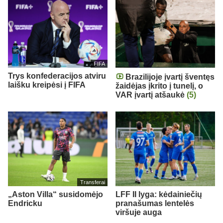
FIFA
Trys konfederacijos atviru
Brazilijoje įvartį šventęs
laišku kreipėsi į FIFA
žaidėjas įkrito į tunelį, o
VAR įvartį atšaukė
(5)
Transferai
„Aston Villa“ susidomėjo
LFF II lyga: kėdainiečių
Endricku
pranašumas lentelės
viršuje auga