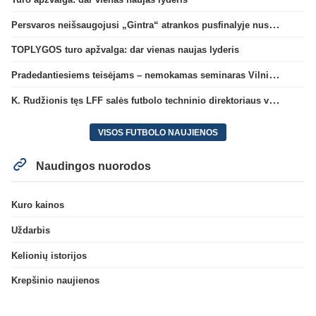
Persvaros neišsaugojusi „Gintra“ atrankos pusfinalyje nusileido Škotijos čempionėms
TOPLYGOS turo apžvalga: dar vienas naujas lyderis
Pradedantiesiems teisėjams – nemokamas seminaras Vilniuje šį penktadienį
K. Rudžionis tęs LFF salės futbolo techninio direktoriaus veiklą
VISOS FUTBOLO NAUJIENOS
Naudingos nuorodos
Kuro kainos
Uždarbis
Kelionių istorijos
Krepšinio naujienos