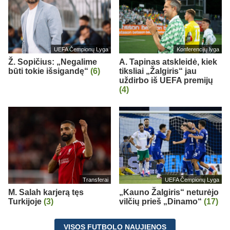
UEFA Čempionų Lyga
Konferencijų lyga
Ž. Sopičius: „Negalime
A. Tapinas atskleidė, kiek
būti tokie išsigandę“
(6)
tiksliai „Žalgiris“ jau
uždirbo iš UEFA premijų
(4)
Transferai
UEFA Čempionų Lyga
M. Salah karjerą tęs
„Kauno Žalgiris“ neturėjo
Turkijoje
(3)
vilčių prieš „Dinamo“
(17)
VISOS FUTBOLO NAUJIENOS