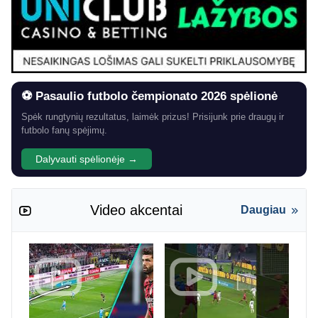
⚽ Pasaulio futbolo čempionato 2026 spėlionė
Spėk rungtynių rezultatus, laimėk prizus! Prisijunk prie draugų ir
futbolo fanų spėjimų.
Dalyvauti spėlionėje →
Video akcentai
Daugiau