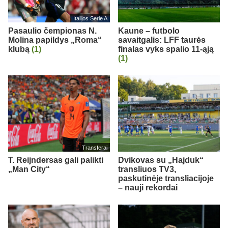
Italijos Serie A
Pasaulio čempionas N.
Kaune – futbolo
Molina papildys „Roma“
savaitgalis: LFF taurės
klubą
(1)
finalas vyks spalio 11-ąją
(1)
Transferai
T. Reijndersas gali palikti
Dvikovas su „Hajduk“
„Man City“
transliuos TV3,
paskutinėje transliacijoje
– nauji rekordai