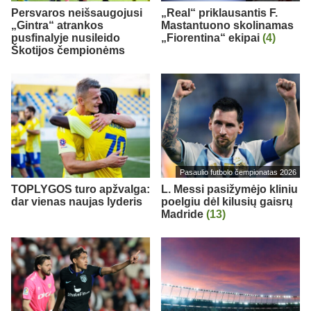
Persvaros neišsaugojusi
„Real“ priklausantis F.
„Gintra“ atrankos
Mastantuono skolinamas
pusfinalyje nusileido
„Fiorentina“ ekipai
(4)
Škotijos čempionėms
Pasaulio futbolo čempionatas 2026
TOPLYGOS turo apžvalga:
L. Messi pasižymėjo kliniu
dar vienas naujas lyderis
poelgiu dėl kilusių gaisrų
Madride
(13)