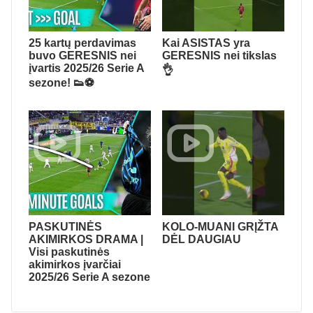
25 kartų perdavimas
Kai ASISTAS yra
buvo GERESNIS nei
GERESNIS nei tikslas
įvartis 2025/26 Serie A
👌
sezone! 👟⚽
PASKUTINĖS
KOLO-MUANI GRĮŽTA
AKIMIRKOS DRAMA |
DĖL DAUGIAU
Visi paskutinės
akimirkos įvarčiai
2025/26 Serie A sezone