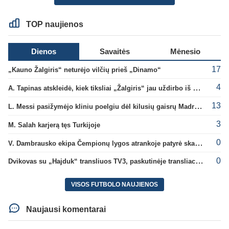
TOP naujienos
Dienos
Savaitės
Mėnesio
17
„Kauno Žalgiris“ neturėjo vilčių prieš „Dinamo“
4
A. Tapinas atskleidė, kiek tiksliai „Žalgiris“ jau uždirbo iš UEFA premijų
13
L. Messi pasižymėjo kliniu poelgiu dėl kilusių gaisrų Madride
3
M. Salah karjerą tęs Turkijoje
0
V. Dambrausko ekipa Čempionų lygos atrankoje patyrė skaudžią nesėkmę
0
Dvikovas su „Hajduk“ transliuos TV3, paskutinėje transliacijoje – nauji rekordai
VISOS FUTBOLO NAUJIENOS
Naujausi komentarai