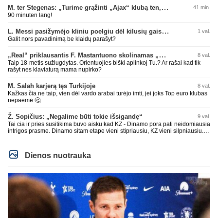
M. ter Stegenas: „Turime grąžinti „Ajax“ klubą ten, kur jam priklauso“
41 min.
90 minuten lang!
L. Messi pasižymėjo kliniu poelgiu dėl kilusių gaisrų Madride
1 val.
Galit nors pavadinimą be klaidų parašyt?
„Real“ priklausantis F. Mastantuono skolinamas „Fiorentina“ ekipai
8 val.
Taip 18-metis sužlugdytas. Orientuojies biški aplinkoj Tu.? Ar rašai kad tik
rašyt nes klaviaturą mama nupirko?
M. Salah karjerą tęs Turkijoje
8 val.
Kažkas čia ne taip, vien dėl vardo arabai turėjo imti, jei joks Top euro klubas
nepaėmė 🤔
Ž. Sopičius: „Negalime būti tokie išsigandę“
9 val.
Tai cia ir pries susitikima buvo aisku kad KZ - Dinamo pora pati neidomiausia
intrigos prasme. Dinamo sitam etape vieni stipriausiu, KZ vieni silpniausiu.
Taip kad nieko cia netiketo. Tik aisku nereikejo zaist kaip i kelnes prisikus
Dienos nuotrauka