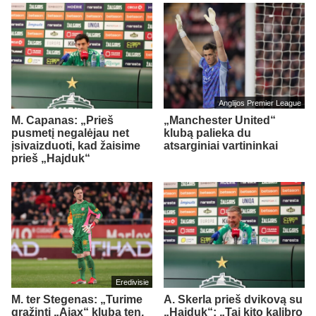
Anglijos Premier League
M. Capanas: „Prieš
„Manchester United“
pusmetį negalėjau net
klubą palieka du
įsivaizduoti, kad žaisime
atsarginiai vartininkai
prieš „Hajduk“
Eredivisie
M. ter Stegenas: „Turime
A. Skerla prieš dvikovą su
grąžinti „Ajax“ klubą ten,
„Hajduk“: „Tai kito kalibro