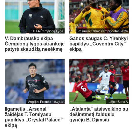
UEFA Čempionų Lyga
Pasaulio futbolo čempionatas 2026
V. Dambrausko ekipa
Ganos saugas C. Yirenkyi
Čempionų lygos atrankoje
papildys „Coventry City“
patyrė skaudžią nesėkmę
ekipą
Anglijos Premier League
Italijos Serie A
Ilgametis „Arsenal“
„Atalanta“ atsisveikino su
žaidėjas T. Tomiyasu
dešimtmetį žaidusiu
papildys „Crystal Palace“
gynėju B. Djimsiti
ekipą