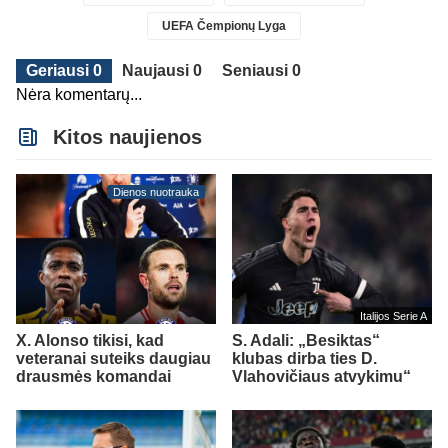
UEFA Čempionų Lyga
Geriausi 0
Naujausi 0
Seniausi 0
Nėra komentarų...
Kitos naujienos
Dienos nuotrauka
Italijos Serie A
X. Alonso tikisi, kad
S. Adali: „Besiktas“
veteranai suteiks daugiau
klubas dirba ties D.
drausmės komandai
Vlahovičiaus atvykimu“