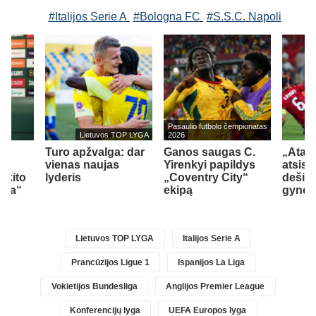
#Italijos Serie A
#Bologna FC
#S.S.C. Napoli
Pasaulio futbolo čempionatas
Lietuvos TOP LYGA
2026
š
Turo apžvalga: dar
Ganos saugas C.
„Atala
vienas naujas
Yirenkyi papildys
atsisv
 kito
lyderis
„Coventry City“
dešimt
nda“
ekipą
gynėju
Lietuvos TOP LYGA
Italijos Serie A
Prancūzijos Ligue 1
Ispanijos La Liga
Vokietijos Bundesliga
Anglijos Premier League
Konferencijų lyga
UEFA Europos lyga