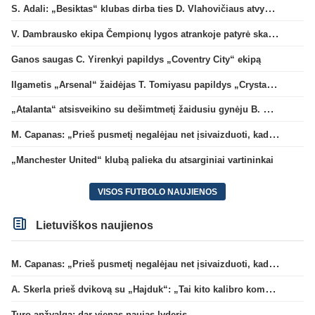
S. Adali: „Besiktas“ klubas dirba ties D. Vlahovičiaus atvykimu“
V. Dambrausko ekipa Čempionų lygos atrankoje patyrė skaudžią nesėkmę
Ganos saugas C. Yirenkyi papildys „Coventry City“ ekipą
Ilgametis „Arsenal“ žaidėjas T. Tomiyasu papildys „Crystal Palace“ ekipą
„Atalanta“ atsisveikino su dešimtmetį žaidusiu gynėju B. Djimsiti
M. Capanas: „Prieš pusmetį negalėjau net įsivaizduoti, kad žaisime prieš „Hajduk“
„Manchester United“ klubą palieka du atsarginiai vartininkai
VISOS FUTBOLO NAUJIENOS
Lietuviškos naujienos
M. Capanas: „Prieš pusmetį negalėjau net įsivaizduoti, kad žaisime prieš „Hajduk“
A. Skerla prieš dvikovą su „Hajduk“: „Tai kito kalibro komanda“
Turo apžvalga: dar vienas naujas lyderis