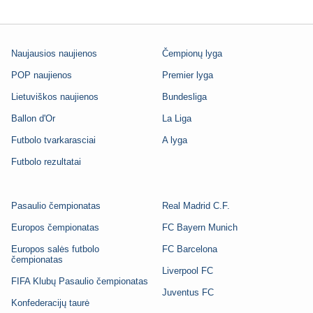
Naujausios naujienos
Čempionų lyga
POP naujienos
Premier lyga
Lietuviškos naujienos
Bundesliga
Ballon d'Or
La Liga
Futbolo tvarkarasciai
A lyga
Futbolo rezultatai
Pasaulio čempionatas
Real Madrid C.F.
Europos čempionatas
FC Bayern Munich
Europos salės futbolo
FC Barcelona
čempionatas
Liverpool FC
FIFA Klubų Pasaulio čempionatas
Juventus FC
Konfederacijų taurė