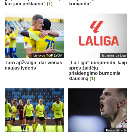
kur jam priklauso“
(1)
komanda“
Lietuvos TOP LYGA
Ispanijos La Liga
Turo apžvalga: dar vienas
„La Liga“ nusprendė, kaip
naujas lyderis
spręs žaidėjų
prisidengimo burnomis
klausimą
(1)
Italijos Serie A