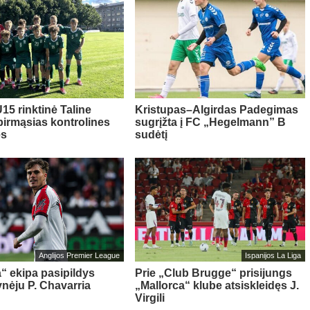
15 rinktinė Taline
Kristupas–Algirdas Padegimas
pirmąsias kontrolines
sugrįžta į FC „Hegelmann” B
es
sudėtį
Anglijos Premier League
Ispanijos La Liga
“ ekipa pasipildys
Prie „Club Brugge“ prisijungs
ynėju P. Chavarria
„Mallorca“ klube atsiskleidęs J.
Virgili