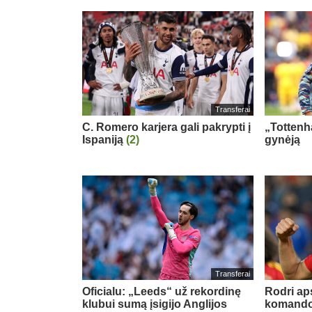
Transferai
C. Romero karjera gali pakrypti į
„Tottenh
Ispaniją
(2)
gynėją
Transferai
Oficialu: „Leeds“ už rekordinę
Rodri ap
klubui sumą įsigijo Anglijos
komand