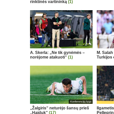
rinktinės vartininką
(1)
A. Skerla: „Ne tik gynėmės –
M. Salah 
norėjome atakuoti“
(1)
Turkijos
Konferencijų lyga
„Žalgiris“ neturėjo šansų prieš
Ilgameti
„Hajduk“
(17)
Pellegri