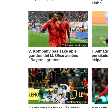
klube
Vokietijos Bundesliga
V. Kompany pasisakė apie
T. Almada
gandus dėl M. Olise ateities
persikel
„Bayern“ gretose
ekipą
Konferencijų lyga