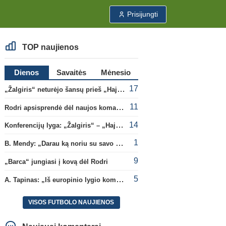
Prisijungti
TOP naujienos
Dienos
Savaitės
Mėnesio
17
„Žalgiris“ neturėjo šansų prieš „Hajduk“
11
Rodri apsisprendė dėl naujos komandos
14
Konferencijų lyga: „Žalgiris“ – „Hajduk“ (rungtynės tiesiogiai)
1
B. Mendy: „Darau ką noriu su savo pasaulio čempionato titulu“
9
„Barca“ jungiasi į kovą dėl Rodri
5
A. Tapinas: „Iš europinio lygio komandos gavom gerų pamokų“
VISOS FUTBOLO NAUJIENOS