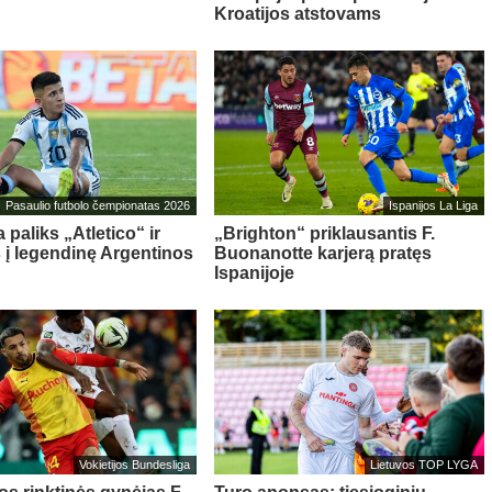
Kroatijos atstovams
Pasaulio futbolo čempionatas 2026
Ispanijos La Liga
 paliks „Atletico“ ir
„Brighton“ priklausantis F.
s į legendinę Argentinos
Buonanotte karjerą pratęs
Ispanijoje
Vokietijos Bundesliga
Lietuvos TOP LYGA