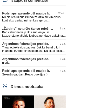
Naujausi komentarai
Rodri apsisprendė dėl naujos komandos
57 min.
Nu čia realui bus kliurka,žaidžia su Viniciaus
kontraktu geriau,nei renkasi gerus
žaidėjus...kolkas ne vienas nebuvo geras
„Žalgiris“ neturėjo šansų prieš „Hajduk“
1 val.
Kad ceburina kaip tik siandien jau ir
kazachstane atleido klubas, per daug aukstinat
ji.
Argentinos federacijos prezidentas C. Tapia negailėjo pagyrų G. Infantino
2 val.
Tikrai objektyvios pagiros. Juk ka bendro turi
Infantino ir Argentinos futbolas? Nu tikrai jokiu
bendru reikaliuku :)))
Argentinos federacijos prezidentas C. Tapia negailėjo pagyrų G. Infantino
3 val.
niurkt
Rodri apsisprendė dėl naujos komandos
4 val.
Sėkmės gaudant Realo puolėjus :)
Dienos nuotrauka