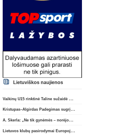
Lietuviškos naujienos
Vaikinų U15 rinktinė Taline sužaidė pirmąsias kontrolines rungtynes
Kristupas–Algirdas Padegimas sugrįžta į FC „Hegelmann” B sudėtį
A. Skerla: „Ne tik gynėmės – norėjome atakuoti“
Lietuvos klubų pasirodymai Europoje: patirti pralaimėjimai Kroatijos atstovams