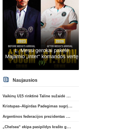
Ispanijos La Liga
Prie „Club Brugge“ prisijungs
C. Romero karjera gali pa
L. Messi gerokai pakėlė
„Mallorca“ klube atsiskleidęs J.
į Ispaniją
(2)
Majamio „Inter“ komandos vertę
Virgili
(9)
Naujausios
Vaikinų U15 rinktinė Taline sužaidė pirmąsias kontrolines rungtynes
Kristupas–Algirdas Padegimas sugrįžta į FC „Hegelmann” B sudėtį
Argentinos federacijos prezidentas C. Tapia negailėjo pagyrų G. Infantino
„Chelsea“ ekipa pasipildys krašto gynėju P. Chavarria