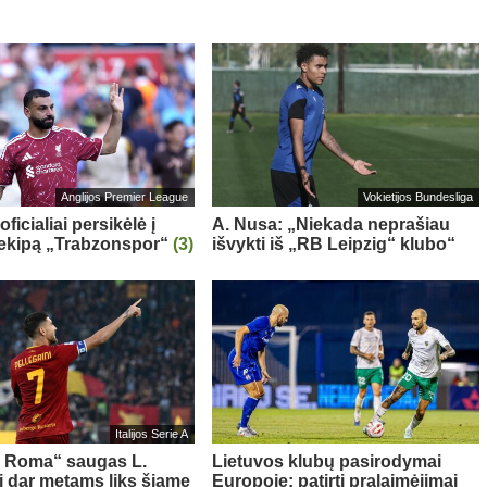
Anglijos Premier League
Vokietijos Bundesliga
oficialiai persikėlė į
A. Nusa: „Niekada neprašiau
 ekipą „Trabzonspor“
(3)
išvykti iš „RB Leipzig“ klubo“
Italijos Serie A
s Roma“ saugas L.
Lietuvos klubų pasirodymai
ni dar metams liks šiame
Europoje: patirti pralaimėjimai