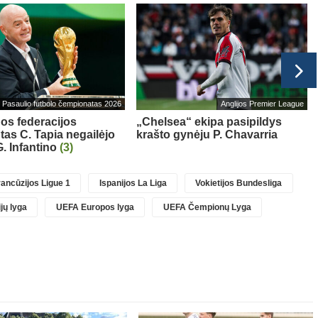
Pasaulio futbolo čempionatas 2026
Anglijos Premier League
os federacijos
„Chelsea“ ekipa pasipildys
tas C. Tapia negailėjo
krašto gynėju P. Chavarria
. Infantino
(3)
ancūzijos Ligue 1
Ispanijos La Liga
Vokietijos Bundesliga
jų lyga
UEFA Europos lyga
UEFA Čempionų Lyga