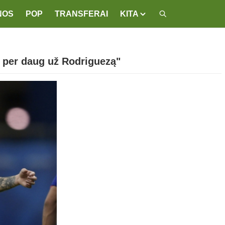
NOS
POP
TRANSFERAI
KITA
o per daug už Rodriguezą"