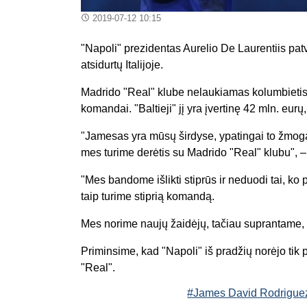
2019-07-12 10:15
"Napoli" prezidentas Aurelio De Laurentiis pa
atsidurtų Italijoje.
Madrido "Real" klube nelaukiamas kolumbietis no
komandai. "Baltieji" jį yra įvertinę 42 mln. eurų
"Jamesas yra mūsų širdyse, ypatingai to žmogaus
mes turime derėtis su Madrido "Real" klubu", –
"Mes bandome išlikti stiprūs ir neduodi tai, ko
taip turime stiprią komandą.
Mes norime naujų žaidėjų, tačiau suprantame, k
Priminsime, kad "Napoli" iš pradžių norėjo tik 
"Real".
#James David Rodrigue