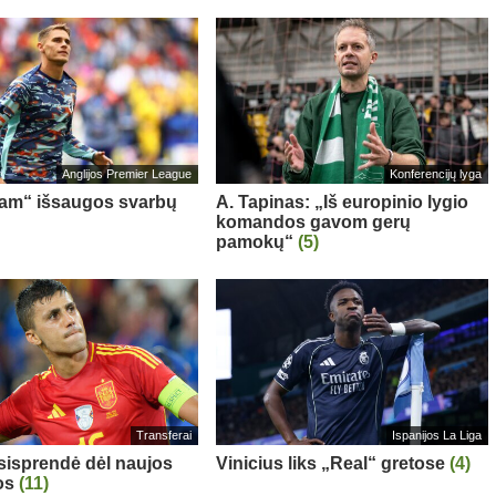
Anglijos Premier League
Konferencijų lyga
am“ išsaugos svarbų
A. Tapinas: „Iš europinio lygio
komandos gavom gerų
pamokų“
(5)
Transferai
Ispanijos La Liga
sisprendė dėl naujos
Vinicius liks „Real“ gretose
(4)
os
(11)