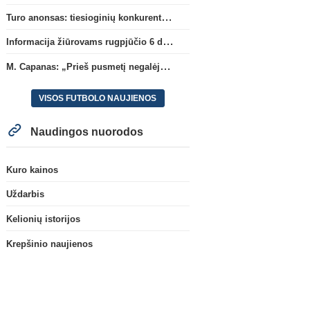
Turo anonsas: tiesioginių konkurentų dvikova Gargžduose
Informacija žiūrovams rugpjūčio 6 d. UEFA rungtynėms
M. Capanas: „Prieš pusmetį negalėjau net įsivaizduoti, kad žaisime prieš „Hajduk“
VISOS FUTBOLO NAUJIENOS
Naudingos nuorodos
Kuro kainos
Uždarbis
Kelionių istorijos
Krepšinio naujienos