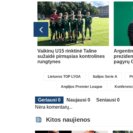
Transferai
 už rekordinę
Vaikinų U15 rinktinė Taline
Argentin
jo Anglijos
sužaidė pirmąsias kontrolines
preziden
nką
(1)
rungtynes
pagyrų G
Lietuvos TOP LYGA
Italijos Serie A
Pr
Anglijos Premier League
Konferenci
Geriausi 0
Naujausi 0
Seniausi 0
Nėra komentarų...
Kitos naujienos