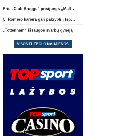
Prie „Club Brugge“ prisijungs „Mallorca“ klube atsiskleidęs J. Virgili
C. Romero karjera gali pakrypti į Ispaniją
„Tottenham“ išsaugos svarbų gynėją
VISOS FUTBOLO NAUJIENOS