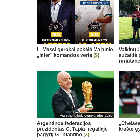
Dienos nuotrauka
L. Messi gerokai pakėlė Majamio
Vaikinų U
„Inter“ komandos vertę
(9)
sužaidė 
rungtyn
Pasaulio futbolo čempionatas 2026
Argentinos federacijos
„Chelsea
prezidentas C. Tapia negailėjo
krašto g
pagyrų G. Infantino
(3)