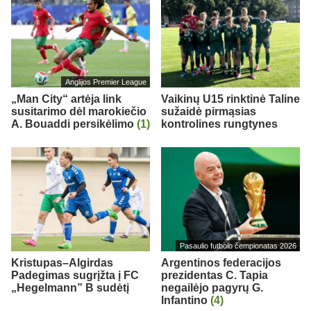
Anglijos Premier League
„Man City“ artėja link
Vaikinų U15 rinktinė Taline
susitarimo dėl marokiečio
sužaidė pirmąsias
A. Bouaddi persikėlimo
(1)
kontrolines rungtynes
Pasaulio futbolo čempionatas 2026
Kristupas–Algirdas
Argentinos federacijos
Padegimas sugrįžta į FC
prezidentas C. Tapia
„Hegelmann” B sudėtį
negailėjo pagyrų G.
Infantino
(4)