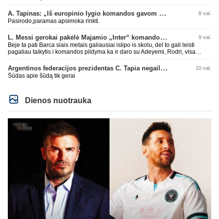
A. Tapinas: „Iš europinio lygio komandos gavom gerų pamokų“
8 val.
Pasirodo,paramas apsimoka rinkti.
L. Messi gerokai pakėlė Majamio „Inter“ komandos vertę
9 val.
Beje ta pati Barca siais metais galiausiai islipo is skolu, del to gali leisti
pagaliau taikytis i komandos pildyma ka ir daro su Adeyemi, Rodri, visa
Julian Alvarez saga.
Argentinos federacijos prezidentas C. Tapia negailėjo pagyrų G. Infantino
10 val.
Šūdas apie šūdą tik gerai
Dienos nuotrauka