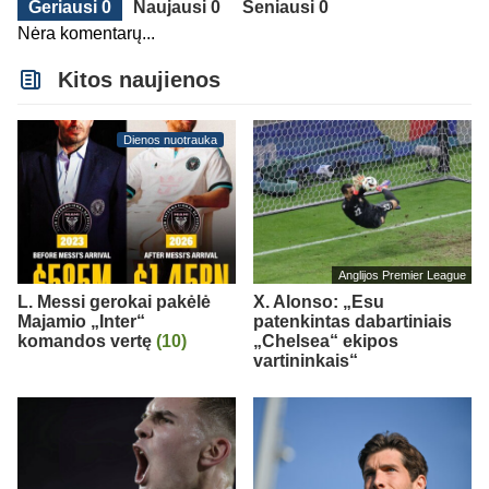
Geriausi 0
Naujausi 0
Seniausi 0
Nėra komentarų...
Kitos naujienos
Dienos nuotrauka
Anglijos Premier League
L. Messi gerokai pakėlė
X. Alonso: „Esu
Majamio „Inter“
patenkintas dabartiniais
komandos vertę
(10)
„Chelsea“ ekipos
vartininkais“