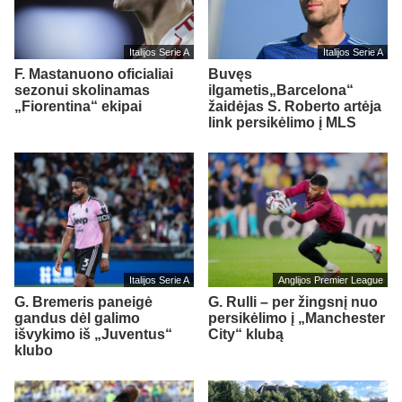
Italijos Serie A
Italijos Serie A
F. Mastanuono oficialiai
Buvęs
sezonui skolinamas
ilgametis„Barcelona“
„Fiorentina“ ekipai
žaidėjas S. Roberto artėja
link persikėlimo į MLS
Italijos Serie A
Anglijos Premier League
G. Bremeris paneigė
G. Rulli – per žingsnį nuo
gandus dėl galimo
persikėlimo į „Manchester
išvykimo iš „Juventus“
City“ klubą
klubo