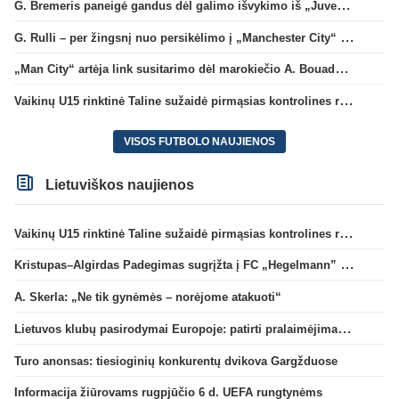
G. Bremeris paneigė gandus dėl galimo išvykimo iš „Juventus“ klubo
G. Rulli – per žingsnį nuo persikėlimo į „Manchester City“ klubą
„Man City“ artėja link susitarimo dėl marokiečio A. Bouaddi persikėlimo
Vaikinų U15 rinktinė Taline sužaidė pirmąsias kontrolines rungtynes
VISOS FUTBOLO NAUJIENOS
Lietuviškos naujienos
Vaikinų U15 rinktinė Taline sužaidė pirmąsias kontrolines rungtynes
Kristupas–Algirdas Padegimas sugrįžta į FC „Hegelmann” B sudėtį
A. Skerla: „Ne tik gynėmės – norėjome atakuoti“
Lietuvos klubų pasirodymai Europoje: patirti pralaimėjimai Kroatijos atstovams
Turo anonsas: tiesioginių konkurentų dvikova Gargžduose
Informacija žiūrovams rugpjūčio 6 d. UEFA rungtynėms