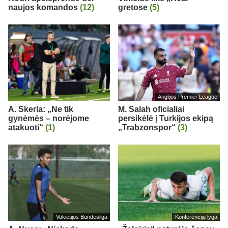
naujos komandos
(12)
gretose
(5)
Anglijos Premier League
A. Skerla: „Ne tik
M. Salah oficialiai
gynėmės – norėjome
persikėlė į Turkijos ekipą
atakuoti“
(1)
„Trabzonspor“
(3)
Vokietijos Bundesliga
Konferencijų lyga