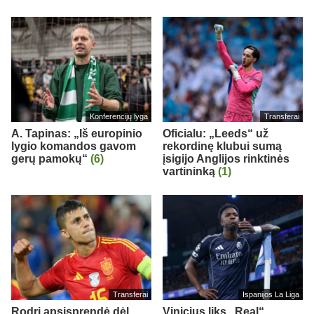
Konferencijų lyga
Transferai
A. Tapinas: „Iš europinio
Oficialu: „Leeds“ už
lygio komandos gavom
rekordinę klubui sumą
gerų pamokų“
(6)
įsigijo Anglijos rinktinės
vartininką
(1)
Transferai
Ispanijos La Liga
Rodri apsisprendė dėl
Vinicius liks „Real“