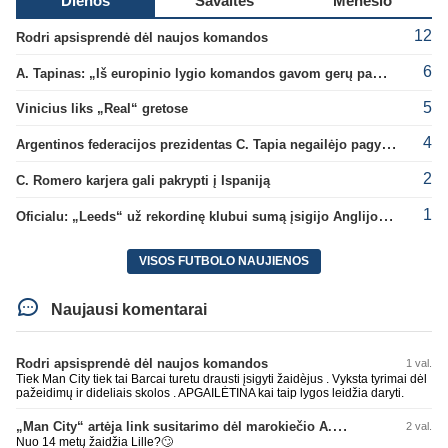
Dienos
Savaitės
Mėnesio
12
Rodri apsisprendė dėl naujos komandos
6
A. Tapinas: „Iš europinio lygio komandos gavom gerų pamokų“
5
Vinicius liks „Real“ gretose
4
Argentinos federacijos prezidentas C. Tapia negailėjo pagyrų G. Infantino
2
C. Romero karjera gali pakrypti į Ispaniją
1
Oficialu: „Leeds“ už rekordinę klubui sumą įsigijo Anglijos rinktinės vartininką
VISOS FUTBOLO NAUJIENOS
Naujausi komentarai
Rodri apsisprendė dėl naujos komandos
1 val.
Tiek Man City tiek tai Barcai turetu drausti įsigyti žaidèjus . Vyksta tyrimai dėl
pažeidimų ir dideliais skolos . APGAILĖTINA kai taip lygos leidžia daryti.
„Man City“ artėja link susitarimo dėl marokiečio A. Bouaddi persikėlimo
2 val.
Nuo 14 metų žaidžia Lille?🙄