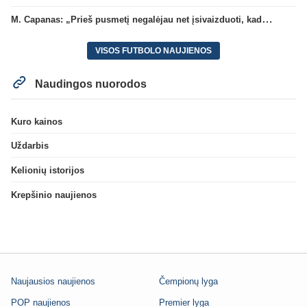
M. Capanas: „Prieš pusmetį negalėjau net įsivaizduoti, kad žaisime prieš „Hajduk“
VISOS FUTBOLO NAUJIENOS
Naudingos nuorodos
Kuro kainos
Uždarbis
Kelionių istorijos
Krepšinio naujienos
Naujausios naujienos
Čempionų lyga
POP naujienos
Premier lyga