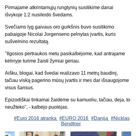
Pirmajame atkrintamųjų rungtynių susitikime danai
išvykoje 1:2 nusileido švedams.
Svečiams lyg gaivaus oro gurkšnis buvo susitikimo
pabaigoje Nicolai Jorgenseno pelnytas įvartis, kuris
sušvelnino rezultatą.
"Ilgosios pertraukos metu pasikalbėjome, kad antrajame
kėlinyje turime žaisti žymiai geriau.
Aišku, blogai, kad švedai realizavo 11 metrų baudinį,
tačiau viską pagerino mūsų įvartis ir mes dar išsaugojome
visus šansus.
Epizodiškai tinkamai žaidėme su kamuoliu, tačiau, deja, to
neužteko", - kalbėjo puolėjas.
#Euro 2016 atranka
#EURO 2016
#Danija
#Nicklas
Bendtner