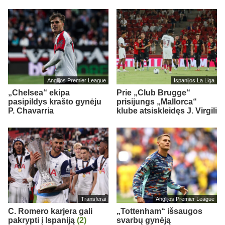
Anglijos Premier League
Ispanijos La Liga
„Chelsea“ ekipa
Prie „Club Brugge“
pasipildys krašto gynėju
prisijungs „Mallorca“
P. Chavarria
klube atsiskleidęs J. Virgili
Transferai
Anglijos Premier League
C. Romero karjera gali
„Tottenham“ išsaugos
pakrypti į Ispaniją
(2)
svarbų gynėją