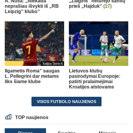
A. Nusa: „Niekada
„Žalgiris“ neturėjo šansų
neprašiau išvykti iš „RB
prieš „Hajduk“
(17)
Leipzig“ klubo“
Italijos Serie A
Ilgametis Roma“ saugas
Lietuvos klubų
L. Pellegrini dar metams
pasirodymai Europoje:
liks šiame klube
patirti pralaimėjimai
Kroatijos atstovams
VISOS FUTBOLO NAUJIENOS
TOP naujienos