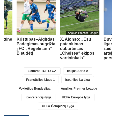
Anglijos Premier League
inktinė
Kristupas–Algirdas
X. Alonso: „Esu
Buvę
ė
Padegimas sugrįžta
patenkintas
ilgam
į FC „Hegelmann”
dabartiniais
žaidėj
B sudėtį
„Chelsea“ ekipos
artėja 
vartininkais“
persik
Lietuvos TOP LYGA
Italijos Serie A
Prancūzijos Ligue 1
Ispanijos La Liga
Vokietijos Bundesliga
Anglijos Premier League
Konferencijų lyga
UEFA Europos lyga
UEFA Čempionų Lyga