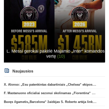
L. Messi gerokai pakėlė Majamio „Inter“ komandos
vertę
(10)
Naujausios
X. Alonso: „Esu patenkintas dabartiniais „Chelsea“ ekipos vartininkais“
F. Mastanuono oficialiai sezonui skolinamas „Fiorentina“ ekipai
Buvęs ilgametis„Barcelona“ žaidėjas S. Roberto artėja link persikėlimo į MLS