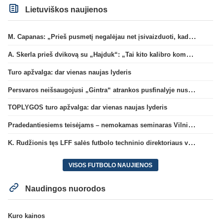
Lietuviškos naujienos
M. Capanas: „Prieš pusmetį negalėjau net įsivaizduoti, kad žaisime prieš „Hajduk“
A. Skerla prieš dvikovą su „Hajduk“: „Tai kito kalibro komanda“
Turo apžvalga: dar vienas naujas lyderis
Persvaros neišsaugojusi „Gintra“ atrankos pusfinalyje nusileido Škotijos čempionėms
TOPLYGOS turo apžvalga: dar vienas naujas lyderis
Pradedantiesiems teisėjams – nemokamas seminaras Vilniuje šį penktadienį
K. Rudžionis tęs LFF salės futbolo techninio direktoriaus veiklą
VISOS FUTBOLO NAUJIENOS
Naudingos nuorodos
Kuro kainos