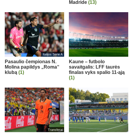
Madride
(13)
Italijos Serie A
Pasaulio čempionas N.
Kaune – futbolo
Molina papildys „Roma“
savaitgalis: LFF taurės
klubą
(1)
finalas vyks spalio 11-ąją
(1)
Transferai