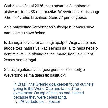
Garbę savo šaliai 2026 metų pasaulio čempionate
atstovauti turės 38-erių brazilas Wevertonas, kuris saugo
„Gremio“ vartus Brazilijos „Serie A“ pirmenybėse.
Apie pakvietimą Wevertonas sužinojo būdamas savo
namuose su savo šeima.
Iš džiaugsmo veteranas netgi apalpo. Visgi apalpimas
atrodė toks natūralus, kad šeimos nariai to nepastebėjo
bent minutę. Jie džiaugiasi bei manė, kad jis guli ant
žemės sąmoningai.
Situacija galiausiai baigėsi gerai, o iš to ateityje
Wevertono šeima galės tik pasijuokti.
In Brazil, the Gremio goalkeeper found out he's
going to the World Cup and fainted from
excitement. On top of that, no one noticed
because they were celebrating.
by
u/Rivertadores
in
soccer