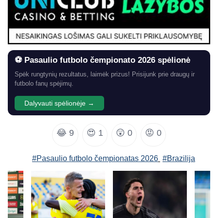
⚽ Pasaulio futbolo čempionato 2026 spėlionė
Spėk rungtynių rezultatus, laimėk prizus! Prisijunk prie draugų ir
futbolo fanų spėjimų.
Dalyvauti spėlionėje →
😂
9
😍
1
😲
0
😡
0
#Pasaulio futbolo čempionatas 2026
#Brazilija