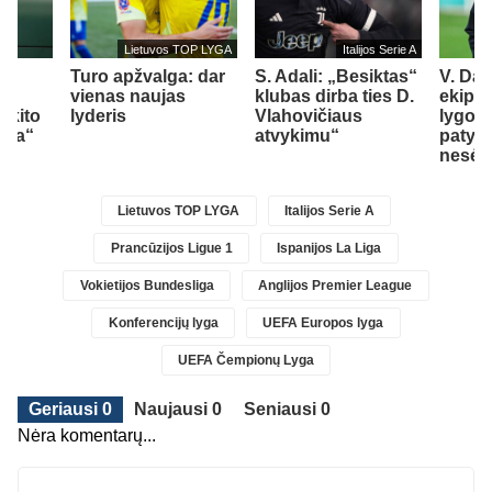
Lietuvos TOP LYGA
Italijos Serie A
U
š
Turo apžvalga: dar
S. Adali: „Besiktas“
V. Da
vienas naujas
klubas dirba ties D.
ekipa
 kito
lyderis
Vlahovičiaus
lygos 
nda“
atvykimu“
patyrė
nesė
Lietuvos TOP LYGA
Italijos Serie A
Prancūzijos Ligue 1
Ispanijos La Liga
Vokietijos Bundesliga
Anglijos Premier League
Konferencijų lyga
UEFA Europos lyga
UEFA Čempionų Lyga
Geriausi 0
Naujausi 0
Seniausi 0
Nėra komentarų...