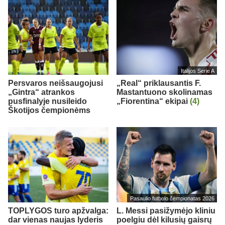
Italijos Serie A
Persvaros neišsaugojusi
„Real“ priklausantis F.
„Gintra“ atrankos
Mastantuono skolinamas
pusfinalyje nusileido
„Fiorentina“ ekipai
(4)
Škotijos čempionėms
Pasaulio futbolo čempionatas 2026
TOPLYGOS turo apžvalga:
L. Messi pasižymėjo kliniu
dar vienas naujas lyderis
poelgiu dėl kilusių gaisrų