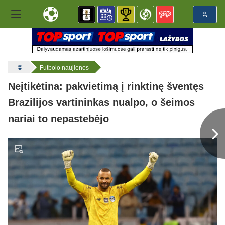
Futbolo naujienos
Neįtikėtina: pakvietimą į rinktinę šventęs
Brazilijos vartininkas nualpo, o šeimos
nariai to nepastebėjo