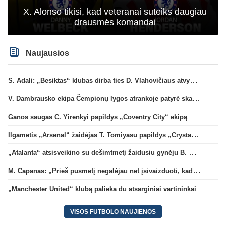
X. Alonso tikisi, kad veteranai suteiks daugiau
drausmės komandai
Naujausios
S. Adali: „Besiktas“ klubas dirba ties D. Vlahovičiaus atvykimu“
V. Dambrausko ekipa Čempionų lygos atrankoje patyrė skaudžią nesėkmę
Ganos saugas C. Yirenkyi papildys „Coventry City“ ekipą
Ilgametis „Arsenal“ žaidėjas T. Tomiyasu papildys „Crystal Palace“ ekipą
„Atalanta“ atsisveikino su dešimtmetį žaidusiu gynėju B. Djimsiti
M. Capanas: „Prieš pusmetį negalėjau net įsivaizduoti, kad žaisime prieš „Hajduk“
„Manchester United“ klubą palieka du atsarginiai vartininkai
VISOS FUTBOLO NAUJIENOS