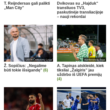
T. Reijndersas gali palikti
Dvikovas su „Hajduk“
„Man City“
transliuos TV3,
paskutinėje transliacijoje
– nauji rekordai
UEFA Čempionų Lyga
Konferencijų lyga
Ž. Sopičius: „Negalime
A. Tapinas atskleidė, kiek
būti tokie išsigandę“
(6)
tiksliai „Žalgiris“ jau
uždirbo iš UEFA premijų
(4)