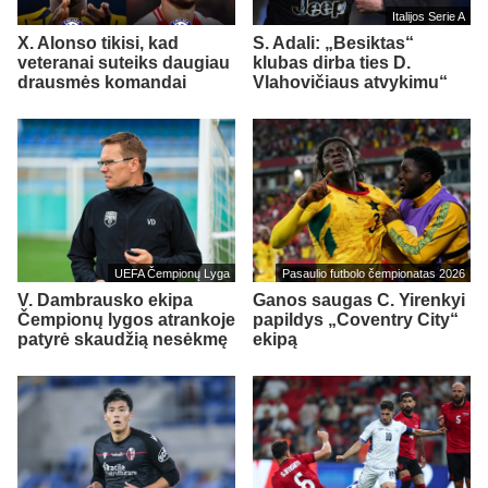
Italijos Serie A
X. Alonso tikisi, kad
S. Adali: „Besiktas“
veteranai suteiks daugiau
klubas dirba ties D.
drausmės komandai
Vlahovičiaus atvykimu“
UEFA Čempionų Lyga
Pasaulio futbolo čempionatas 2026
V. Dambrausko ekipa
Ganos saugas C. Yirenkyi
Čempionų lygos atrankoje
papildys „Coventry City“
patyrė skaudžią nesėkmę
ekipą