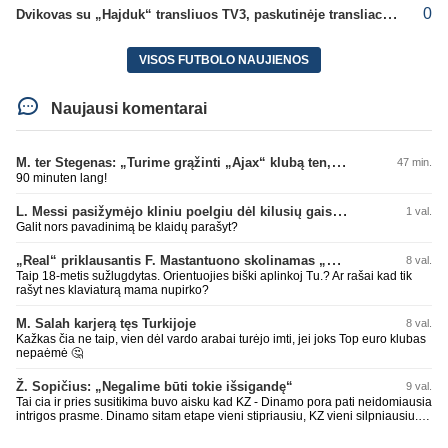
0
Dvikovas su „Hajduk“ transliuos TV3, paskutinėje transliacijoje – nauji rekordai
VISOS FUTBOLO NAUJIENOS
Naujausi komentarai
M. ter Stegenas: „Turime grąžinti „Ajax“ klubą ten, kur jam priklauso“
47 min.
90 minuten lang!
L. Messi pasižymėjo kliniu poelgiu dėl kilusių gaisrų Madride
1 val.
Galit nors pavadinimą be klaidų parašyt?
„Real“ priklausantis F. Mastantuono skolinamas „Fiorentina“ ekipai
8 val.
Taip 18-metis sužlugdytas. Orientuojies biški aplinkoj Tu.? Ar rašai kad tik
rašyt nes klaviaturą mama nupirko?
M. Salah karjerą tęs Turkijoje
8 val.
Kažkas čia ne taip, vien dėl vardo arabai turėjo imti, jei joks Top euro klubas
nepaėmė 🤔
Ž. Sopičius: „Negalime būti tokie išsigandę“
9 val.
Tai cia ir pries susitikima buvo aisku kad KZ - Dinamo pora pati neidomiausia
intrigos prasme. Dinamo sitam etape vieni stipriausiu, KZ vieni silpniausiu.
Taip kad nieko cia netiketo. Tik aisku nereikejo zaist kaip i kelnes prisikus