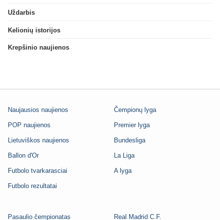
Uždarbis
Kelionių istorijos
Krepšinio naujienos
Naujausios naujienos
Čempionų lyga
POP naujienos
Premier lyga
Lietuviškos naujienos
Bundesliga
Ballon d'Or
La Liga
Futbolo tvarkarasciai
A lyga
Futbolo rezultatai
Pasaulio čempionatas
Real Madrid C.F.