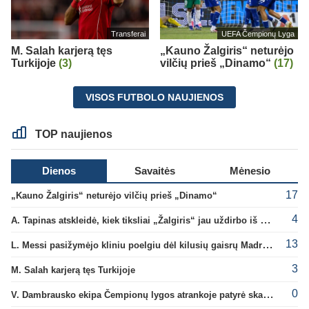
Transferai
UEFA Čempionų Lyga
M. Salah karjerą tęs
„Kauno Žalgiris“ neturėjo
Turkijoje
(3)
vilčių prieš „Dinamo“
(17)
VISOS FUTBOLO NAUJIENOS
TOP naujienos
Dienos
Savaitės
Mėnesio
17
„Kauno Žalgiris“ neturėjo vilčių prieš „Dinamo“
4
A. Tapinas atskleidė, kiek tiksliai „Žalgiris“ jau uždirbo iš UEFA premijų
13
L. Messi pasižymėjo kliniu poelgiu dėl kilusių gaisrų Madride
3
M. Salah karjerą tęs Turkijoje
0
V. Dambrausko ekipa Čempionų lygos atrankoje patyrė skaudžią nesėkmę