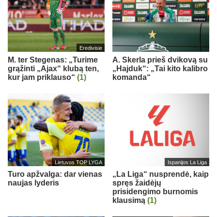
Eredivisie
M. ter Stegenas: „Turime
A. Skerla prieš dvikovą su
grąžinti „Ajax“ klubą ten,
„Hajduk“: „Tai kito kalibro
kur jam priklauso“
(1)
komanda“
Lietuvos TOP LYGA
Ispanijos La Liga
Turo apžvalga: dar vienas
„La Liga“ nusprendė, kaip
naujas lyderis
spręs žaidėjų
prisidengimo burnomis
klausimą
(1)