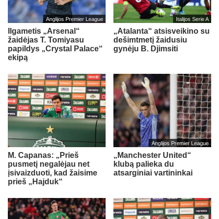
Anglijos Premier League
Italijos Serie A
Ilgametis „Arsenal“
„Atalanta“ atsisveikino su
žaidėjas T. Tomiyasu
dešimtmetį žaidusiu
papildys „Crystal Palace“
gynėju B. Djimsiti
ekipą
Anglijos Premier League
M. Capanas: „Prieš
„Manchester United“
pusmetį negalėjau net
klubą palieka du
įsivaizduoti, kad žaisime
atsarginiai vartininkai
prieš „Hajduk“