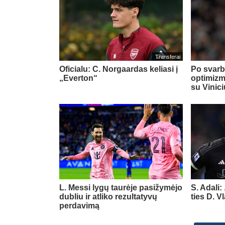
Transferai
Oficialu: C. Norgaardas keliasi į
Po svarb
„Everton“
optimizm
su Vinic
L. Messi lygų taurėje pasižymėjo
S. Adali:
dubliu ir atliko rezultatyvų
ties D. 
perdavimą