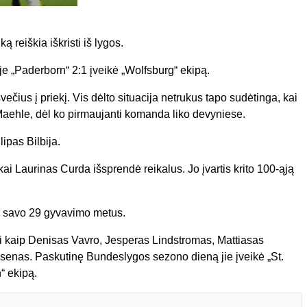
ą reiškia iškristi iš lygos.
e „Paderborn“ 2:1 įveikė „Wolfsburg“ ekipą.
čius į priekį. Vis dėlto situacija netrukus tapo sudėtinga, kai
aehle, dėl ko pirmaujanti komanda liko devyniese.
ipas Bilbija.
kai Laurinas Curda išsprendė reikalus. Jo įvartis krito 100-ąją
r savo 29 gyvavimo metus.
ai kaip Denisas Vavro, Jesperas Lindstromas, Mattiasas
senas. Paskutinę Bundeslygos sezono dieną jie įveikė „St.
“ ekipą.