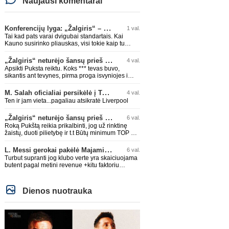
Naujausi komentarai
Konferencijų lyga: „Žalgiris“ – „Hajduk“ (rungtynės tiesiogiai)
1 val.
Tai kad pats varai dvigubai standartais. Kai
Kauno susirinko pliauskas, visi tokie kaip tu
giedojo Spyris, Spyris, apie jokius Zagrebo
biudežetus net nekalbėjot. Dabar kai Spartakas
„Žalgiris“ neturėjo šansų prieš „Hajduk“
4 val.
gavo per rudają, tai jau pz BIUDŽETAS daug
Apsikti Puksta reiktu. Koks *** tevas buvo,
didesnis. Tfu ant tokių.
sikantis ant tevynes, pirma proga isvyniojes i
issvajotaja, toks ir sunus. .taip ir neismokes
lietuviskai...ir dar pasimaives pries ziurovus po
M. Salah oficialiai persikėlė į Turkijos ekipą „Trabzonspor“
4 val.
golo...aciu, ne...nebent vertybiu neturintis
Ten ir jam vieta...pagaliau atsikratė Liverpool
laurynas ikalbins
„Žalgiris“ neturėjo šansų prieš „Hajduk“
6 val.
Roką Pukštą reikia prikalbinti, jog už rinktinę
žaistų, duoti pilietybę ir t.t Būtų minimum TOP 2
žaidėjas rinktinėje. Jei jo karjeros kreivė ir toliau
taio judės, bus per vėlu po to, nes JAV ji
L. Messi gerokai pakėlė Majamio „Inter“ komandos vertę
6 val.
pasikvies žaisti.
Turbut supranti jog klubo verte yra skaiciuojama
butent pagal metini revenue +kitu faktoriu
koeficientai? I kitus faktorius ieina IR skola, IR
stadiono dydis, IR lygos populiarumas, IR dar
eile kitu dalyku. O tavo pamineta Barca kuo
Dienos nuotrauka
puikiausiai sugeneravo rekordini 1.1B revenue,
kas stipriai prisidejo prie milzinisko klubo vertes
suoli siemet. Be to, tie 200 pamineti cia yra
visiskai on-point, jeigu jau musu mylimas D.
prasneko apie klubo vertes kelima, arba CR