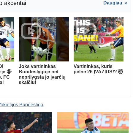
o akcentai
Daugiau
DI
Joks vartininkas
Vartininkas, kuris
je 🤩
Bundeslygoje net
pelnė 26 ĮVAZIUS!? 🤯
s. FC
neprilygsta jo įvarčių
ai
skaičiui
okietijos Bundesliga