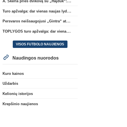
A. Skerla prieš dvikovą su „Hajduk“: „Tai kito kalibro komanda“
Turo apžvalga: dar vienas naujas lyderis
Persvaros neišsaugojusi „Gintra“ atrankos pusfinalyje nusileido Škotijos čempionėms
TOPLYGOS turo apžvalga: dar vienas naujas lyderis
VISOS FUTBOLO NAUJIENOS
Naudingos nuorodos
Kuro kainos
Uždarbis
Kelionių istorijos
Krepšinio naujienos