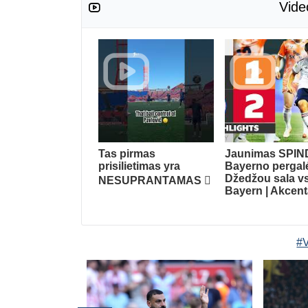
Vide
Tas pirmas
Jaunimas SPIN
prisilietimas yra
Bayerno pergalė
Džedžou sala v
NESUPRANTAMAS 🫪
Bayern | Akcent
#V