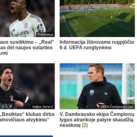
Transferai
aus susitikimo – „Real“
Informacija žiūrovams rugpjūčio
as dėl naujos sutarties
6 d. UEFA rungtynėms
iumi
Italijos Serie A
UEFA Čempionų Lyga
 „Besiktas“ klubas dirba
V. Dambrausko ekipa Čempionų
Vlahovičiaus atvykimu“
lygos atrankoje patyrė skaudžią
nesėkmę
(2)