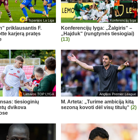
Ispanijos La Liga
Konferencijų lyga
“ priklausantis F.
Konferencijų lyga: „Žalgiris“ –
te karjerą pratęs
„Hajduk“ (rungtynės tiesiogiai)
e
(13)
Lietuvos TOP LYGA
Anglijos Premier League
nsas: tiesioginių
M. Arteta: „Turime ambiciją kitą
tų dvikova
sezoną kovoti dėl visų titulų“
(2)
ose