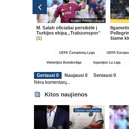
Lietuvos TOP LYGA
Anglijos Premier League
esioginių
M. Salah oficialiai persikėlė į
Ilgameti
ova
Turkijos ekipą „Trabzonspor“
Pellegri
(1)
šiame k
UEFA Čempionų Lyga
UEFA Europos
Vokietijos Bundesliga
Ispanijos La Liga
Geriausi 0
Naujausi 0
Seniausi 0
Nėra komentarų...
Kitos naujienos
Dienos nuotrauka