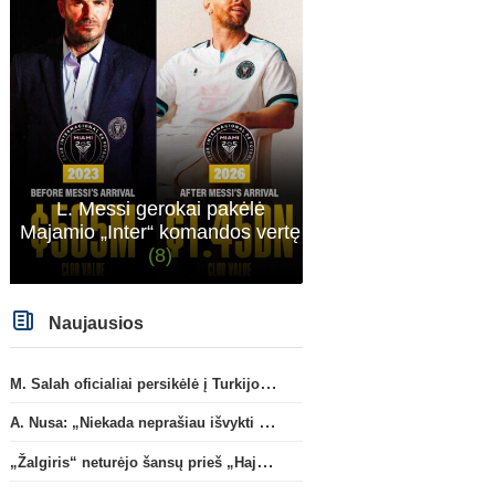
atveju - numusima.
L. Messi gerokai pakėlė
Majamio „Inter“ komandos vertę
(8)
Naujausios
M. Salah oficialiai persikėlė į Turkijos ekipą „Trabzonspor“
A. Nusa: „Niekada neprašiau išvykti iš „RB Leipzig“ klubo“
„Žalgiris“ neturėjo šansų prieš „Hajduk“