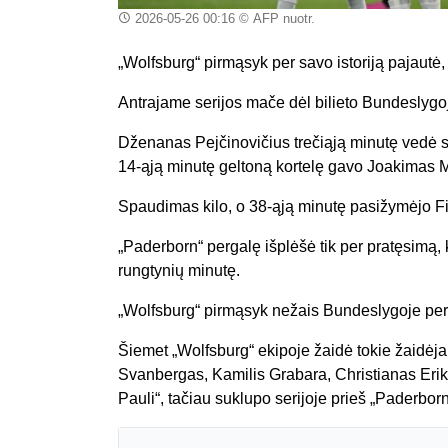
2026-05-26 00:16
© AFP nuotr.
„Wolfsburg“ pirmąsyk per savo istoriją pajautė, k
Antrajame serijos mače dėl bilieto Bundeslygoj
Dženanas Pejčinovičius trečiąją minutę vedė sve
14-ąją minutę geltoną kortelę gavo Joakimas M
Spaudimas kilo, o 38-ąją minutę pasižymėjo Fil
„Paderborn“ pergalę išplėšė tik per pratęsimą, 
rungtynių minutę.
„Wolfsburg“ pirmąsyk nežais Bundeslygoje pe
Šiemet „Wolfsburg“ ekipoje žaidė tokie žaidėj
Svanbergas, Kamilis Grabara, Christianas Erik
Pauli“, tačiau suklupo serijoje prieš „Paderborn