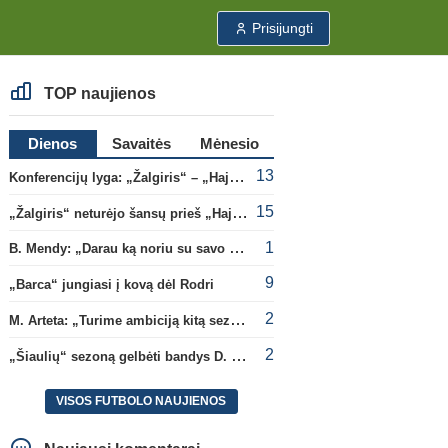
Prisijungti
TOP naujienos
Dienos
Savaitės
Mėnesio
13
Konferencijų lyga: „Žalgiris“ – „Hajduk“ (rungtynės tiesiogiai)
15
„Žalgiris“ neturėjo šansų prieš „Hajduk“
1
B. Mendy: „Darau ką noriu su savo pasaulio čempionato titulu“
9
„Barca“ jungiasi į kovą dėl Rodri
2
M. Arteta: „Turime ambiciją kitą sezoną kovoti dėl visų titulų“
2
„Šiaulių“ sezoną gelbėti bandys D. Lastauskas
VISOS FUTBOLO NAUJIENOS