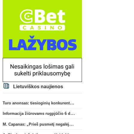
Lietuviškos naujienos
Turo anonsas: tiesioginių konkurentų dvikova Gargžduose
Informacija žiūrovams rugpjūčio 6 d. UEFA rungtynėms
M. Capanas: „Prieš pusmetį negalėjau net įsivaizduoti, kad žaisime prieš „Hajduk“