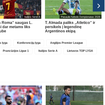
Italijos Serie A
Pasaulio futbolo čempionatas 2026
s Roma“ saugas L.
T. Almada paliks „Atletico“ ir
ni dar metams liks
persikels į legendinę
lube
Argentinos ekipą
 lyga
Konferencijų lyga
Anglijos Premier League
Prancūzijos Ligue 1
Italijos Serie A
Lietuvos TOP LYGA