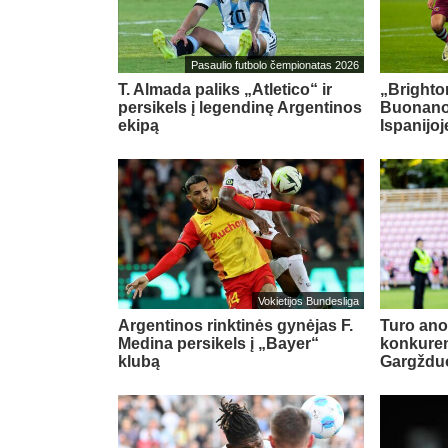
Pasaulio futbolo čempionatas 2026
T. Almada paliks „Atletico“ ir
„Brighton
persikels į legendinę Argentinos
Buonanot
ekipą
Ispanijoj
Vokietijos Bundesliga
Argentinos rinktinės gynėjas F.
Turo ano
Medina persikels į „Bayer“
konkuren
klubą
Gargždu