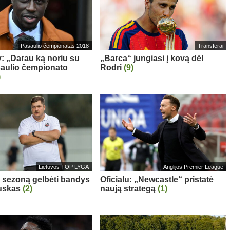
Pasaulio čempionatas 2018
Transferai
: „Darau ką noriu su
„Barca“ jungiasi į kovą dėl
aulio čempionato
Rodri
(9)
)
Lietuvos TOP LYGA
Anglijos Premier League
“ sezoną gelbėti bandys
Oficialu: „Newcastle“ pristatė
auskas
(2)
naują strategą
(1)