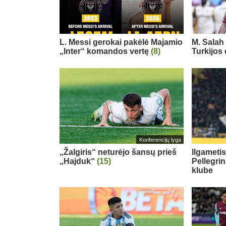
L. Messi gerokai pakėlė Majamio
M. Salah 
„Inter“ komandos vertę
(8)
Turkijos
Konferencijų lyga
„Žalgiris“ neturėjo šansų prieš
Ilgameti
„Hajduk“
(15)
Pellegri
klube