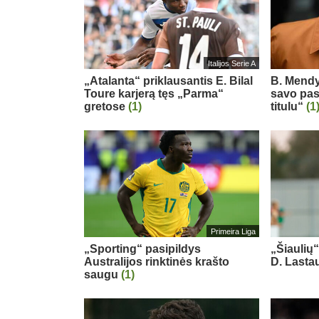
Italijos Serie A
„Atalanta“ priklausantis E. Bilal
B. Mendy
Toure karjerą tęs „Parma“
savo pas
gretose
(1)
titulu“
(1
Primeira Liga
„Sporting“ pasipildys
„Šiaulių
Australijos rinktinės krašto
D. Last
saugu
(1)