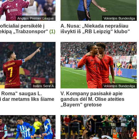
Anglijos Premier League
Vokietijos Bundesliga
oficialiai persikėlė į
A. Nusa: „Niekada neprašiau
 ekipą „Trabzonspor“
(1)
išvykti iš „RB Leipzig“ klubo“
Italijos Serie A
Vokietijos Bundesliga
s Roma“ saugas L.
V. Kompany pasisakė apie
ni dar metams liks šiame
gandus dėl M. Olise ateities
„Bayern“ gretose