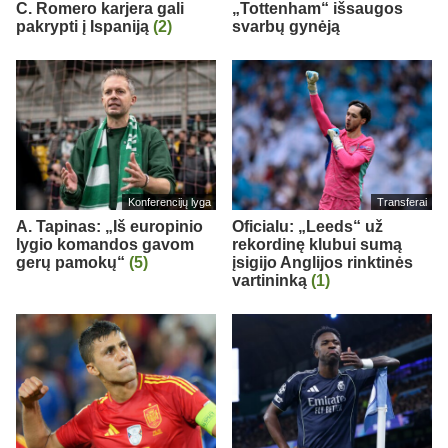
C. Romero karjera gali
„Tottenham“ išsaugos
pakrypti į Ispaniją
(2)
svarbų gynėją
Konferencijų lyga
Transferai
A. Tapinas: „Iš europinio
Oficialu: „Leeds“ už
lygio komandos gavom
rekordinę klubui sumą
gerų pamokų“
(5)
įsigijo Anglijos rinktinės
vartininką
(1)