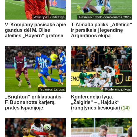
Vokietijos Bundesliga
Pasaulio futbolo čempionatas 2026
V. Kompany pasisakė apie
T. Almada paliks „Atletico“
gandus dėl M. Olise
ir persikels į legendinę
ateities „Bayern“ gretose
Argentinos ekipą
Ispanijos La Liga
Konferencijų lyga
„Brighton“ priklausantis
Konferencijų lyga:
F. Buonanotte karjerą
„Žalgiris“ – „Hajduk“
pratęs Ispanijoje
(rungtynės tiesiogiai)
(14)