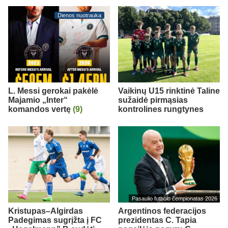
Dienos nuotrauka
L. Messi gerokai pakėlė
Vaikinų U15 rinktinė Taline
Majamio „Inter“
sužaidė pirmąsias
komandos vertę
(9)
kontrolines rungtynes
Pasaulio futbolo čempionatas 2026
Kristupas–Algirdas
Argentinos federacijos
Padegimas sugrįžta į FC
prezidentas C. Tapia