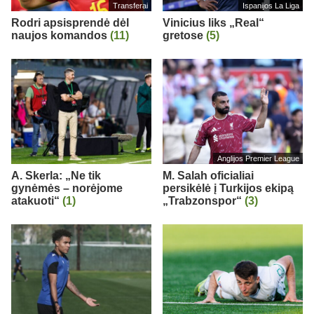
Transferai
Ispanijos La Liga
Rodri apsisprendė dėl
Vinicius liks „Real“
naujos komandos
(11)
gretose
(5)
Anglijos Premier League
A. Skerla: „Ne tik
M. Salah oficialiai
gynėmės – norėjome
persikėlė į Turkijos ekipą
atakuoti“
(1)
„Trabzonspor“
(3)