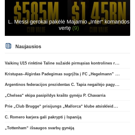
L. Messi gerokai pakėlė Majamio „Inter“ komandos
vertę
(9)
Naujausios
Vaikinų U15 rinktinė Taline sužaidė pirmąsias kontrolines rungtynes
Kristupas–Algirdas Padegimas sugrįžta į FC „Hegelmann” B sudėtį
Argentinos federacijos prezidentas C. Tapia negailėjo pagyrų G. Infantino
„Chelsea“ ekipa pasipildys krašto gynėju P. Chavarria
Prie „Club Brugge“ prisijungs „Mallorca“ klube atsiskleidęs J. Virgili
C. Romero karjera gali pakrypti į Ispaniją
„Tottenham“ išsaugos svarbų gynėją