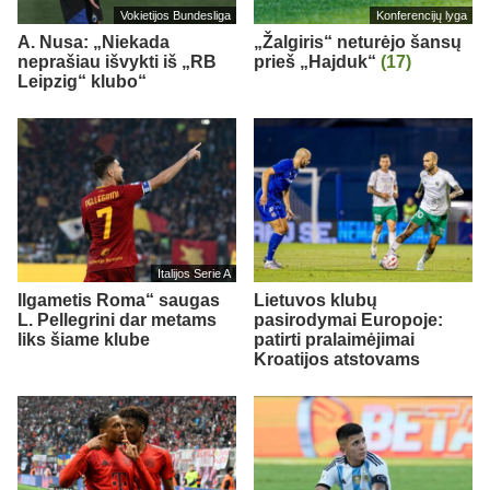
Vokietijos Bundesliga
Konferencijų lyga
A. Nusa: „Niekada
„Žalgiris“ neturėjo šansų
neprašiau išvykti iš „RB
prieš „Hajduk“
(17)
Leipzig“ klubo“
Italijos Serie A
Ilgametis Roma“ saugas
Lietuvos klubų
L. Pellegrini dar metams
pasirodymai Europoje:
liks šiame klube
patirti pralaimėjimai
Kroatijos atstovams