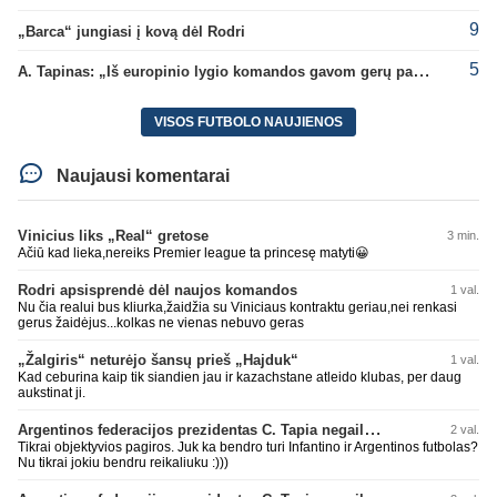
9
„Barca“ jungiasi į kovą dėl Rodri
5
A. Tapinas: „Iš europinio lygio komandos gavom gerų pamokų“
VISOS FUTBOLO NAUJIENOS
Naujausi komentarai
Vinicius liks „Real“ gretose
3 min.
Ačiū kad lieka,nereiks Premier league ta princesę matyti😀
Rodri apsisprendė dėl naujos komandos
1 val.
Nu čia realui bus kliurka,žaidžia su Viniciaus kontraktu geriau,nei renkasi
gerus žaidėjus...kolkas ne vienas nebuvo geras
„Žalgiris“ neturėjo šansų prieš „Hajduk“
1 val.
Kad ceburina kaip tik siandien jau ir kazachstane atleido klubas, per daug
aukstinat ji.
Argentinos federacijos prezidentas C. Tapia negailėjo pagyrų G. Infantino
2 val.
Tikrai objektyvios pagiros. Juk ka bendro turi Infantino ir Argentinos futbolas?
Nu tikrai jokiu bendru reikaliuku :)))