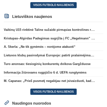
VISOS FUTBOLO NAUJIENOS
Lietuviškos naujienos
Vaikinų U15 rinktinė Taline sužaidė pirmąsias kontrolines rungtynes
Kristupas–Algirdas Padegimas sugrįžta į FC „Hegelmann” B sudėtį
A. Skerla: „Ne tik gynėmės – norėjome atakuoti“
Lietuvos klubų pasirodymai Europoje: patirti pralaimėjimai Kroatijos atstovams
Turo anonsas: tiesioginių konkurentų dvikova Gargžduose
Informacija žiūrovams rugpjūčio 6 d. UEFA rungtynėms
M. Capanas: „Prieš pusmetį negalėjau net įsivaizduoti, kad žaisime prieš „Hajduk“
VISOS FUTBOLO NAUJIENOS
Naudingos nuorodos