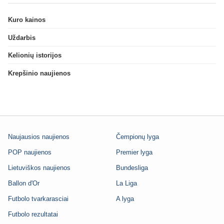
Kuro kainos
Uždarbis
Kelionių istorijos
Krepšinio naujienos
Naujausios naujienos
Čempionų lyga
POP naujienos
Premier lyga
Lietuviškos naujienos
Bundesliga
Ballon d'Or
La Liga
Futbolo tvarkarasciai
A lyga
Futbolo rezultatai