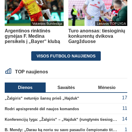
Vokietijos Bundesliga
Lietuvos TOP LYGA
Argentinos rinktinės
Turo anonsas: tiesioginių
gynėjas F. Medina
konkurentų dvikova
persikels į „Bayer“ klubą
Gargžduose
VISOS FUTBOLO NAUJIENOS
TOP naujienos
Dienos
Savaitės
Mėnesio
17
„Žalgiris“ neturėjo šansų prieš „Hajduk“
11
Rodri apsisprendė dėl naujos komandos
14
Konferencijų lyga: „Žalgiris“ – „Hajduk“ (rungtynės tiesiogiai)
1
B. Mendy: „Darau ką noriu su savo pasaulio čempionato titulu“