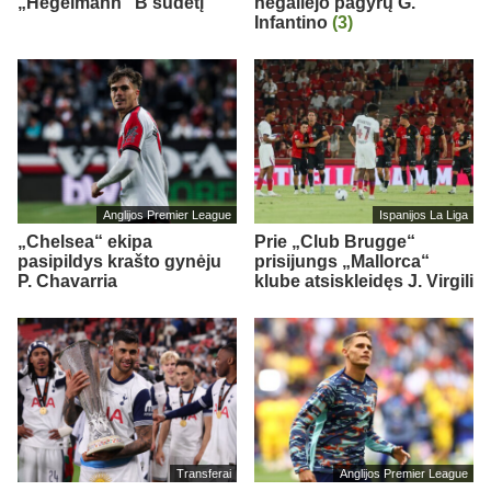
„Hegelmann” B sudėtį
negailėjo pagyrų G.
Infantino
(3)
Anglijos Premier League
Ispanijos La Liga
„Chelsea“ ekipa
Prie „Club Brugge“
pasipildys krašto gynėju
prisijungs „Mallorca“
P. Chavarria
klube atsiskleidęs J. Virgili
Transferai
Anglijos Premier League