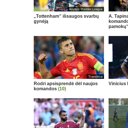
Anglijos Premier League
„Tottenham“ išsaugos svarbų
A. Tapina
gynėją
komando
pamokų
Transferai
Rodri apsisprendė dėl naujos
Vinicius
komandos
(10)