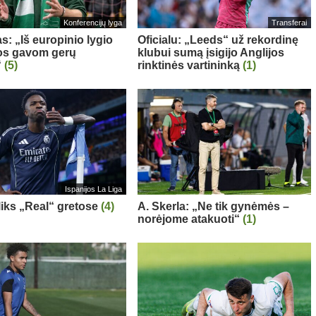
Konferencijų lyga
Transferai
s: „Iš europinio lygio
Oficialu: „Leeds“ už rekordinę
s gavom gerų
klubui sumą įsigijo Anglijos
“
(5)
rinktinės vartininką
(1)
Ispanijos La Liga
 liks „Real“ gretose
(4)
A. Skerla: „Ne tik gynėmės –
norėjome atakuoti“
(1)