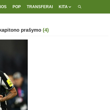
NOS
POP
TRANSFERAI
KITA
 kapitono prašymo
(4)