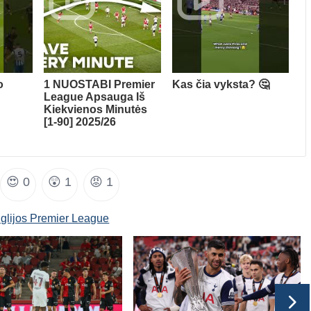
o
1 NUOSTABI Premier
Kas čia vyksta? 🤔
League Apsauga Iš
Kiekvienos Minutės
[1-90] 2025/26
😍
0
😲
1
😡
1
glijos Premier League