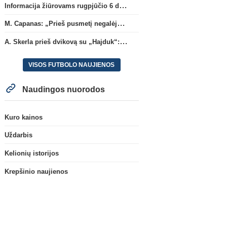
Informacija žiūrovams rugpjūčio 6 d. UEFA rungtynėms
M. Capanas: „Prieš pusmetį negalėjau net įsivaizduoti, kad žaisime prieš „Hajduk“
A. Skerla prieš dvikovą su „Hajduk“: „Tai kito kalibro komanda“
VISOS FUTBOLO NAUJIENOS
Naudingos nuorodos
Kuro kainos
Uždarbis
Kelionių istorijos
Krepšinio naujienos