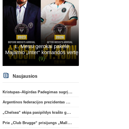
L. Messi gerokai pakėlė
Majamio „Inter“ komandos vertę
(9)
Naujausios
Kristupas–Algirdas Padegimas sugrįžta į FC „Hegelmann” B sudėtį
Argentinos federacijos prezidentas C. Tapia negailėjo pagyrų G. Infantino
„Chelsea“ ekipa pasipildys krašto gynėju P. Chavarria
Prie „Club Brugge“ prisijungs „Mallorca“ klube atsiskleidęs J. Virgili