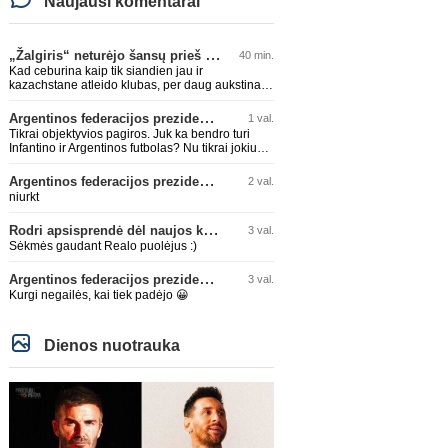
Naujausi komentarai
„Žalgiris“ neturėjo šansų prieš „Hajduk“
40 min.
Kad ceburina kaip tik siandien jau ir
kazachstane atleido klubas, per daug aukstinat
ji.
Argentinos federacijos prezidentas C. Tapia negailėjo pagyrų G. Infantino
1 val.
Tikrai objektyvios pagiros. Juk ka bendro turi
Infantino ir Argentinos futbolas? Nu tikrai jokiu
bendru reikaliuku :)))
Argentinos federacijos prezidentas C. Tapia negailėjo pagyrų G. Infantino
2 val.
niurkt
Rodri apsisprendė dėl naujos komandos
3 val.
Sėkmės gaudant Realo puolėjus :)
Argentinos federacijos prezidentas C. Tapia negailėjo pagyrų G. Infantino
3 val.
Kurgi negailės, kai tiek padėjo 😀
Dienos nuotrauka