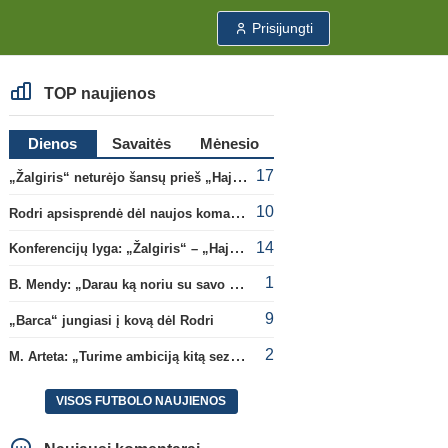
Prisijungti
TOP naujienos
Dienos
Savaitės
Mėnesio
17
„Žalgiris“ neturėjo šansų prieš „Hajduk“
10
Rodri apsisprendė dėl naujos komandos
14
Konferencijų lyga: „Žalgiris“ – „Hajduk“ (rungtynės tiesiogiai)
1
B. Mendy: „Darau ką noriu su savo pasaulio čempionato titulu“
9
„Barca“ jungiasi į kovą dėl Rodri
2
M. Arteta: „Turime ambiciją kitą sezoną kovoti dėl visų titulų“
VISOS FUTBOLO NAUJIENOS