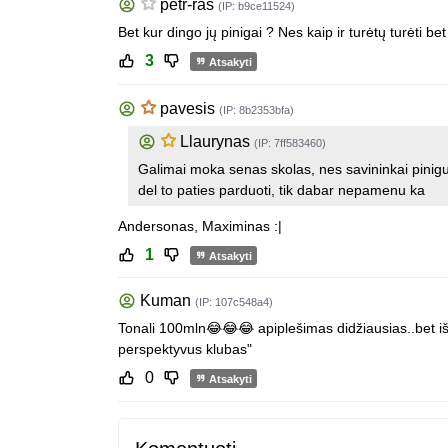
petr-ras
(IP: b9ce11524)
Bet kur dingo jų pinigai ? Nes kaip ir turėtų turėti be
3
Atsakyti
pavesis
(IP: 8b2353bfa)
Llaurynas
(IP: 7ff583460)
Galimai moka senas skolas, nes savininkai pinigu t
del to paties parduoti, tik dabar nepamenu ka
Andersonas, Maximinas :|
1
Atsakyti
Kuman
(IP: 107c548a4)
Tonali 100mln😂😂😂 apiplešimas didžiausias..bet iš k
perspektyvus klubas"
0
Atsakyti