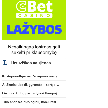
Lietuviškos naujienos
Kristupas–Algirdas Padegimas sugrįžta į FC „Hegelmann” B sudėtį
A. Skerla: „Ne tik gynėmės – norėjome atakuoti“
Lietuvos klubų pasirodymai Europoje: patirti pralaimėjimai Kroatijos atstovams
Turo anonsas: tiesioginių konkurentų dvikova Gargžduose