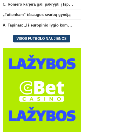
C. Romero karjera gali pakrypti į Ispaniją
Anglijos Premier League
„Tottenham“ išsaugos svarbų gynėją
„Tottenham“ išsaugos svarbų
Oficialu: „Leeds“ už reko
gynėją
klubui sumą įsigijo Angli
A. Tapinas: „Iš europinio lygio komandos gavom gerų pamokų“
rinktinės vartininką
(1)
VISOS FUTBOLO NAUJIENOS