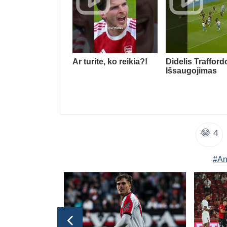
Ar turite, ko reikia?!
Didelis Trafford
Išsaugojimas
😂
4
#An