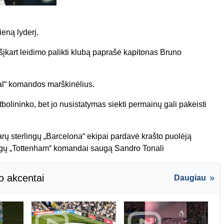
eną lyderį.
įkart leidimo palikti klubą paprašė kapitonas Bruno
nal“ komandos marškinėlius.
bolininko, bet jo nusistatymas siekti permainų gali pakeisti
rų sterlingų „Barcelona“ ekipai pardavė krašto puolėją
ngų „Tottenham“ komandai saugą Sandro Tonali
o akcentai
Daugiau