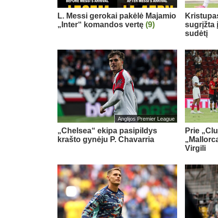
L. Messi gerokai pakėlė Majamio
Kristupa
„Inter“ komandos vertę
(9)
sugrįžta
sudėtį
Anglijos Premier League
„Chelsea“ ekipa pasipildys
Prie „Cl
krašto gynėju P. Chavarria
„Mallorca
Virgili