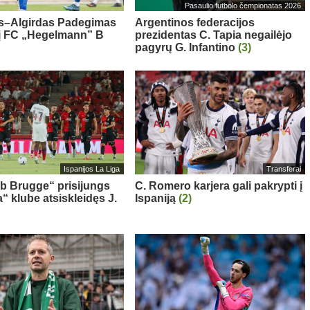
Pasaulio futbolo čempionatas 2026
s–Algirdas Padegimas
Argentinos federacijos
 į FC „Hegelmann” B
prezidentas C. Tapia negailėjo
pagyrų G. Infantino
(3)
Ispanijos La Liga
Transferai
ub Brugge“ prisijungs
C. Romero karjera gali pakrypti į
“ klube atsiskleidęs J.
Ispaniją
(2)