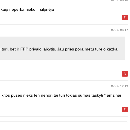
07-09 06:10
t kaip neperka nieko ir silpnėja
07-09 09:17
uri, bet ir FFP privalo laikytis. Jau pries pora metu turejo kazka
07-09 12:13
itos puses nieks ten nenori tai turi tokias sumas taškyti " amzinai