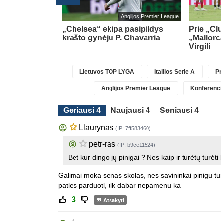
Ispanijos La Liga
Anglijos Premier League
al“ gretose
(4)
„Chelsea“ ekipa pasipildys
Prie „Cl
krašto gynėju P. Chavarria
„Mallorc
Virgili
Lietuvos TOP LYGA
Italijos Serie A
Pr
Anglijos Premier League
Konferenci
Geriausi 4
Naujausi 4
Seniausi 4
Llaurynas
(IP: 7ff583460)
petr-ras
(IP: b9ce11524)
Bet kur dingo jų pinigai ? Nes kaip ir turėtų turėti
Galimai moka senas skolas, nes savininkai pinigu turi
paties parduoti, tik dabar nepamenu ka
3
Atsakyti