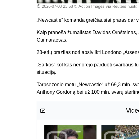
2026-07-08 23:58
© Action Images via Reuters nuotr.
„Newcastle“ komanda greičiausiai praras dar vi
Kaip praneša žurnalistas Davidas Ornšteinas, š
Guimaraesas.
28-erių brazilas nori apsivilkti Londono „Arse
„Šarkos“ kol kas nenorėjo parduoti svarbaus fut
situaciją.
Tarpsezonio metu „Newcastle“ už 69,3 mln. sva
Anthony Gordoną bei už 100 mln. svarų sterli
Vide