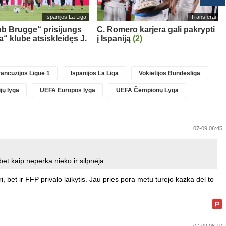
Ispanijos La Liga
Transferai
ub Brugge“ prisijungs
C. Romero karjera gali pakrypti
a“ klube atsiskleidęs J.
į Ispaniją
(2)
ancūzijos Ligue 1
Ispanijos La Liga
Vokietijos Bundesliga
jų lyga
UEFA Europos lyga
UEFA Čempionų Lyga
07-09 06:45
 bet kaip neperka nieko ir silpnėja
, bet ir FFP privalo laikytis. Jau pries pora metu turejo kazka del to