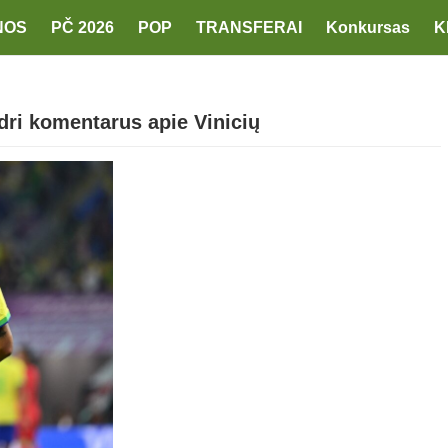
NOS
PČ 2026
POP
TRANSFERAI
Konkursas
K
ri komentarus apie Vinicių