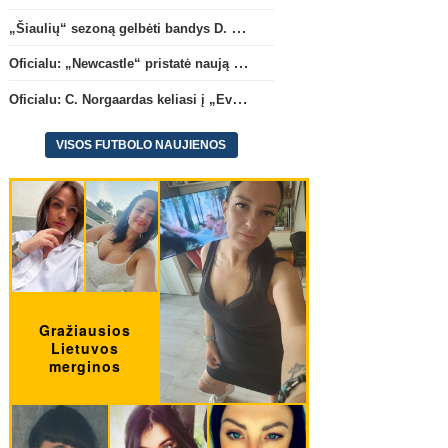
„Šiaulių“ sezoną gelbėti bandys D. Lastauskas
Oficialu: „Newcastle“ pristatė naują strategą
Oficialu: C. Norgaardas keliasi į „Everton“
VISOS FUTBOLO NAUJIENOS