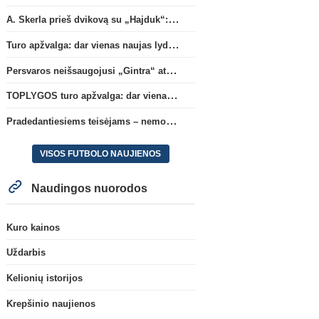
A. Skerla prieš dvikovą su „Hajduk“: „Tai kito kalibro komanda“
Turo apžvalga: dar vienas naujas lyderis
Persvaros neišsaugojusi „Gintra“ atrankos pusfinalyje nusileido Škotijos čempionėms
TOPLYGOS turo apžvalga: dar vienas naujas lyderis
Pradedantiesiems teisėjams – nemokamas seminaras Vilniuje šį penktadienį
VISOS FUTBOLO NAUJIENOS
Naudingos nuorodos
Kuro kainos
Uždarbis
Kelionių istorijos
Krepšinio naujienos