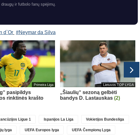
 draugų ir futbolo fanų spėjimų.
n d`Or
#Neymar da Silva
Primeira Liga
Lietuvos TOP LYGA
g“ pasipildys
„Šiaulių“ sezoną gelbėti
os rinktinės krašto
bandys D. Lastauskas
(2)
ancūzijos Ligue 1
Ispanijos La Liga
Vokietijos Bundesliga
jų lyga
UEFA Europos lyga
UEFA Čempionų Lyga