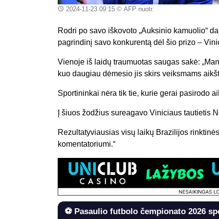
2024-11-23 09:15
© AFP nuotr.
Rodri po savo iškovoto „Auksinio kamuolio“ dal
pagrindinį savo konkurentą dėl šio prizo – Vini
Vienoje iš laidų traumuotas saugas sakė: „Mana
kuo daugiau dėmesio jis skirs veiksmams aikštė
Sportininkai nėra tik tie, kurie gerai pasirodo aik
Į šiuos žodžius sureagavo Viniciaus tautietis 
Rezultatyviausias visų laikų Brazilijos rinktin
komentatoriumi.“
⚽ Pasaulio futbolo čempionato 2026 sp