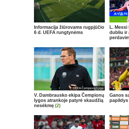
Informacija žiūrovams rugpjūčio
L. Messi
6 d. UEFA rungtynėms
dubliu ir
perdavi
UEFA Čempionų Lyga
V. Dambrausko ekipa Čempionų
Ganos sa
lygos atrankoje patyrė skaudžią
papildys
nesėkmę
(2)