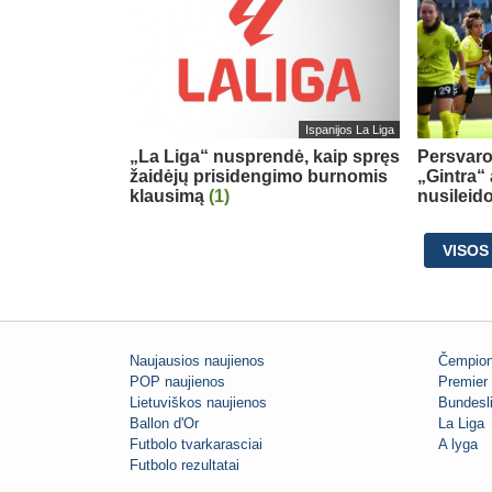
Ispanijos La Liga
„La Liga“ nusprendė, kaip spręs
Persvaro
žaidėjų prisidengimo burnomis
„Gintra“
klausimą
(1)
nusileid
VISOS
Naujausios naujienos
Čempion
POP naujienos
Premier 
Lietuviškos naujienos
Bundesl
Ballon d'Or
La Liga
Futbolo tvarkarasciai
A lyga
Futbolo rezultatai