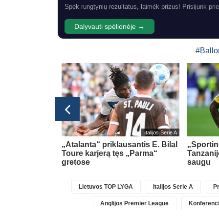
Spėk rungtynių rezultatus, laimėk prizus! Prisijunk prie
Dalyvauti spėlionėje →
#Ballo
Italijos Serie A
rėje
„Atalanta“ priklausantis E. Bilal
„Sportin
 ir atliko
Toure karjerą tęs „Parma“
Tanzanij
avimą
gretose
saugu
Lietuvos TOP LYGA
Italijos Serie A
Pr
Anglijos Premier League
Konferenci