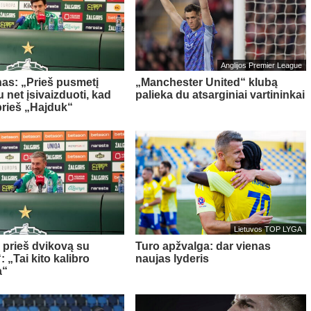
Anglijos Premier League
as: „Prieš pusmetį
„Manchester United“ klubą
 net įsivaizduoti, kad
palieka du atsarginiai vartininkai
prieš „Hajduk“
Lietuvos TOP LYGA
a prieš dvikovą su
Turo apžvalga: dar vienas
 „Tai kito kalibro
naujas lyderis
a“