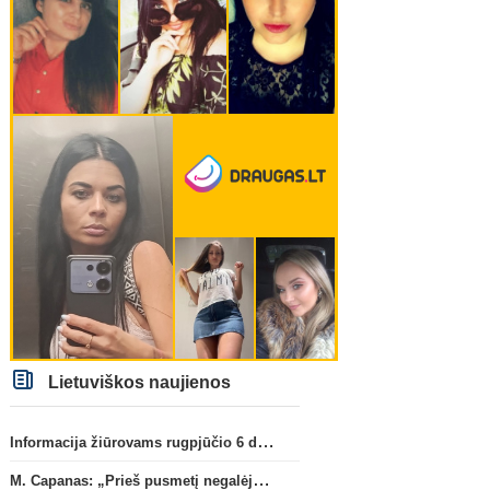
Lietuviškos naujienos
Informacija žiūrovams rugpjūčio 6 d. UEFA rungtynėms
M. Capanas: „Prieš pusmetį negalėjau net įsivaizduoti, kad žaisime prieš „Hajduk“