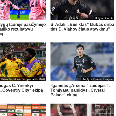
Italijos Serie A
 lygų taurėje pasižymėjo
S. Adali: „Besiktas“ klubas dirba
 atliko rezultatyvų
ties D. Vlahovičiaus atvykimu“
mą
Pasaulio futbolo čempionatas 2026
Anglijos Premier League
ugas C. Yirenkyi
Ilgametis „Arsenal“ žaidėjas T.
 „Coventry City“ ekipą
Tomiyasu papildys „Crystal
Palace“ ekipą