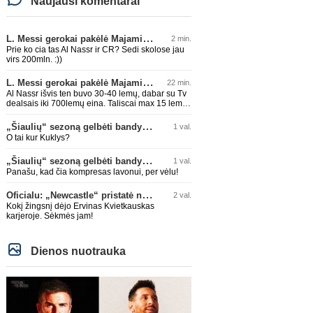
Naujausi komentarai
L. Messi gerokai pakėlė Majamio „Inter“ komandos vertę
2 min.
Prie ko cia tas Al Nassr ir CR? Sedi skolose jau
virs 200mln. :))
L. Messi gerokai pakėlė Majamio „Inter“ komandos vertę
22 min.
Al Nassr išvis ten buvo 30-40 lemų, dabar su Tv
dealsais iki 700lemų eina. Taliscai max 15 lemų
siūlydavo. Messi su CR7 išeis ir kris baisiai
akcijos
„Šiaulių“ sezoną gelbėti bandys D. Lastauskas
1 val.
O tai kur Kuklys?
„Šiaulių“ sezoną gelbėti bandys D. Lastauskas
1 val.
Panašu, kad čia kompresas lavonui, per vėlu!
Oficialu: „Newcastle“ pristatė naują strategą
2 val.
Kokį žingsnį dėjo Ervinas Kvietkauskas
karjeroje. Sėkmės jam!
Dienos nuotrauka