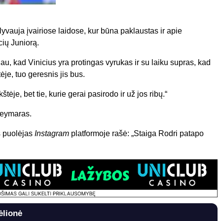
yvauja įvairiose laidose, kur būna paklaustas ir apie
cių Juniorą.
u, kad Vinicius yra protingas vyrukas ir su laiku supras, kad
je, tuo geresnis jis bus.
štėje, bet tie, kurie gerai pasirodo ir už jos ribų.“
Neymaras.
ės puolėjas
Instagram
platformoje rašė: „Staiga Rodri patapo
ėlionė