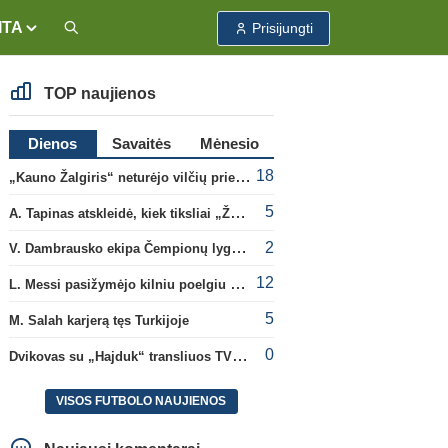
ITA
Prisijungti
TOP naujienos
Dienos
Savaitės
Mėnesio
18
„Kauno Žalgiris“ neturėjo vilčių prieš „Dinamo“
5
A. Tapinas atskleidė, kiek tiksliai „Žalgiris“ jau uždirbo iš UEFA premijų
2
V. Dambrausko ekipa Čempionų lygos atrankoje patyrė skaudžią nesėkmę
12
L. Messi pasižymėjo kilniu poelgiu dėl kilusių gaisrų Madride
5
M. Salah karjerą tęs Turkijoje
0
Dvikovas su „Hajduk“ transliuos TV3, paskutinėje transliacijoje – nauji rekordai
VISOS FUTBOLO NAUJIENOS