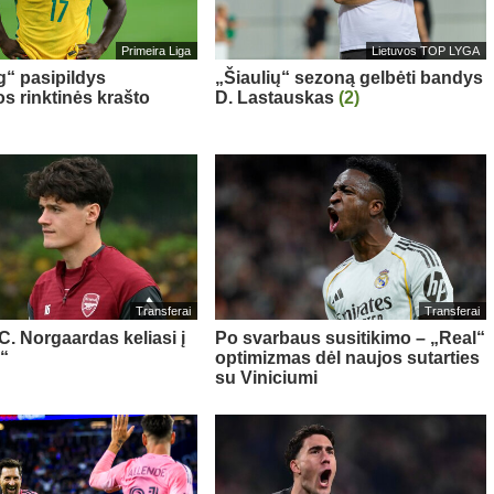
Primeira Liga
Lietuvos TOP LYGA
g“ pasipildys
„Šiaulių“ sezoną gelbėti bandys
os rinktinės krašto
D. Lastauskas
(2)
Transferai
Transferai
 C. Norgaardas keliasi į
Po svarbaus susitikimo – „Real“
“
optimizmas dėl naujos sutarties
su Viniciumi