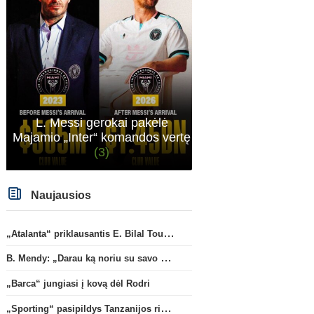
L. Messi gerokai pakėlė
Majamio „Inter“ komandos vertę
(3)
Anglijos Premier League
Naujausios
Oficialu: „Newcastle“ pristatė
Po svarbaus susitikimo 
naują strategą
(1)
„Real“ optimizmas dėl n
sutarties su Viniciumi
„Atalanta“ priklausantis E. Bilal Toure karjerą tęs „Parma“ gretose
B. Mendy: „Darau ką noriu su savo pasaulio čempionato titulu“
„Barca“ jungiasi į kovą dėl Rodri
„Sporting“ pasipildys Tanzanijos rinktinės krašto saugu