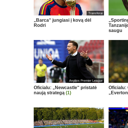
Transferai
„Barca“ jungiasi į kovą dėl
„Sportin
Rodri
Tanzanij
saugu
Anglijos Premier League
Oficialu: „Newcastle“ pristatė
Oficialu:
naują strategą
(1)
„Everton