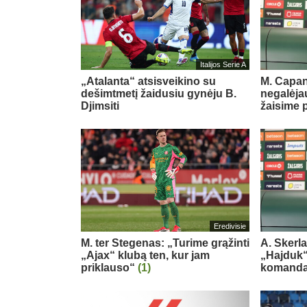
Italijos Serie A
„Atalanta“ atsisveikino su
M. Capan
dešimtmetį žaidusiu gynėju B.
negalėjau
Djimsiti
žaisime 
Eredivisie
M. ter Stegenas: „Turime grąžinti
A. Skerl
„Ajax“ klubą ten, kur jam
„Hajduk“:
priklauso“
(1)
komand