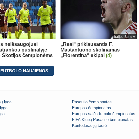
Italijos Serie A
s neišsaugojusi
„Real“ priklausantis F.
 atrankos pusfinalyje
Mastantuono skolinamas
o Škotijos čempionėms
„Fiorentina“ ekipai
(4)
 FUTBOLO NAUJIENOS
ų lyga
Pasaulio čempionatas
lyga
Europos čempionatas
iga
Europos salės futbolo čempionatas
FIFA Klubų Pasaulio čempionatas
Konfederacijų taurė