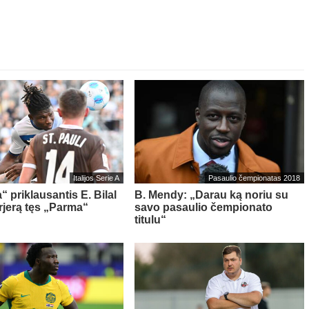
Italijos Serie A
Pasaulio čempionatas 2018
“ priklausantis E. Bilal
B. Mendy: „Darau ką noriu su
rjerą tęs „Parma“
savo pasaulio čempionato
titulu“