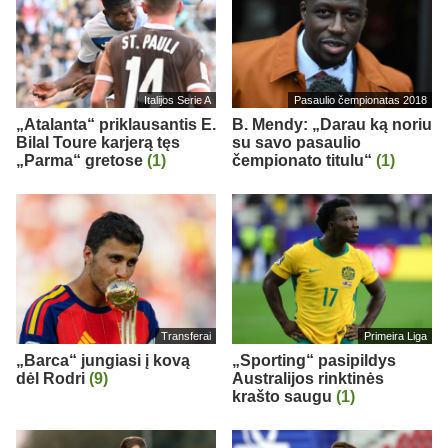
Italijos Serie A
Pasaulio čempionatas 2018
„Atalanta“ priklausantis E.
B. Mendy: „Darau ką noriu
Bilal Toure karjerą tęs
su savo pasaulio
„Parma“ gretose
(1)
čempionato titulu“
(1)
Transferai
Primeira Liga
„Barca“ jungiasi į kovą
„Sporting“ pasipildys
dėl Rodri
(9)
Australijos rinktinės
krašto saugu
(1)