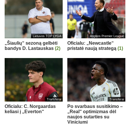
Lietuvos TOP LYGA
Anglijos Premier League
„Šiaulių“ sezoną gelbėti
Oficialu: „Newcastle“
bandys D. Lastauskas
(2)
pristatė naują strategą
(1)
Transferai
Transferai
Oficialu: C. Norgaardas
Po svarbaus susitikimo –
keliasi į „Everton“
„Real“ optimizmas dėl
naujos sutarties su
Viniciumi