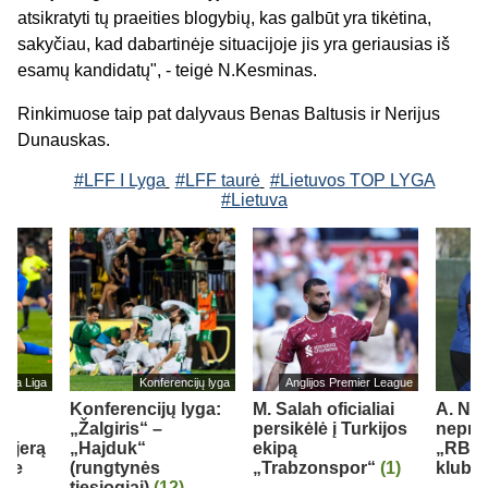
atsikratyti tų praeities blogybių, kas galbūt yra tikėtina,
sakyčiau, kad dabartinėje situacijoje jis yra geriausias iš
esamų kandidatų", - teigė N.Kesminas.
Rinkimuose taip pat dalyvaus Benas Baltusis ir Nerijus
Dunauskas.
#LFF I Lyga
#LFF taurė
#Lietuvos TOP LYGA
#Lietuva
s La Liga
Konferencijų lyga
Anglijos Premier League
Konferencijų lyga:
M. Salah oficialiai
A. Nu
F.
„Žalgiris“ –
persikėlė į Turkijos
nepraš
arjerą
„Hajduk“
ekipą
„RB L
oje
(rungtynės
„Trabzonspor“
(1)
klubo
tiesiogiai)
(12)