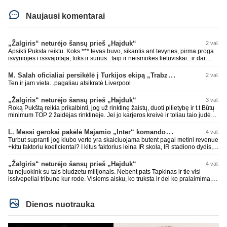
Naujausi komentarai
„Žalgiris“ neturėjo šansų prieš „Hajduk“
2 val.
Apsikti Puksta reiktu. Koks *** tevas buvo, sikantis ant tevynes, pirma proga
isvyniojes i issvajotaja, toks ir sunus. .taip ir neismokes lietuviskai...ir dar
pasimaives pries ziurovus po golo...aciu, ne...nebent vertybiu neturintis
laurynas ikalbins
M. Salah oficialiai persikėlė į Turkijos ekipą „Trabzonspor“
2 val.
Ten ir jam vieta...pagaliau atsikratė Liverpool
„Žalgiris“ neturėjo šansų prieš „Hajduk“
3 val.
Roką Pukštą reikia prikalbinti, jog už rinktinę žaistų, duoti pilietybę ir t.t Būtų
minimum TOP 2 žaidėjas rinktinėje. Jei jo karjeros kreivė ir toliau taio judės,
bus per vėlu po to, nes JAV ji pasikvies žaisti.
L. Messi gerokai pakėlė Majamio „Inter“ komandos vertę
4 val.
Turbut supranti jog klubo verte yra skaiciuojama butent pagal metini revenue
+kitu faktoriu koeficientai? I kitus faktorius ieina IR skola, IR stadiono dydis,
IR lygos populiarumas, IR dar eile kitu dalyku. O tavo pamineta Barca kuo
puikiausiai sugeneravo rekordini 1.1B revenue, kas stipriai prisidejo prie
„Žalgiris“ neturėjo šansų prieš „Hajduk“
4 val.
milzinisko klubo vertes suoli siemet. Be to, tie 200 pamineti cia yra visiskai
tu nejuokink su tais biudzetu milijonais. Nebent pats Tapkinas ir tie visi
on-point, jeigu jau musu mylimas D. prasneko apie klubo vertes kelima, arba
issivepeliai tribune kur rode. Visiems aisku, ko truksta ir del ko pralaimima.
CR atveju - numusima.
tas pats ir su kavianskais. Bet nenorim pripazint, kad net jei neturim
ziniasklaidos, kuri isanalizuoti po pirsteli, ko kam truksta, tai nei kalnietis nei
kasperunas nesusigaudys. Aciu, mercys, lauksim wilno grietineles
Dienos nuotrauka
besivaipanciu itamet Konfu lygoje 20 tukst. stadione...jei makleriui tapinui
neatsibos sitas projektas