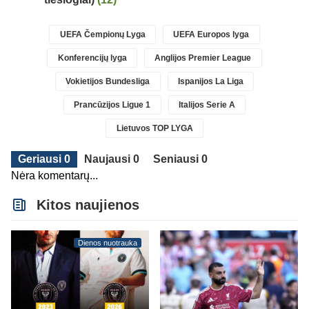
UEFA Čempionų Lyga
UEFA Europos lyga
Konferencijų lyga
Anglijos Premier League
Vokietijos Bundesliga
Ispanijos La Liga
Prancūzijos Ligue 1
Italijos Serie A
Lietuvos TOP LYGA
Geriausi 0
Naujausi 0
Seniausi 0
Nėra komentarų...
Kitos naujienos
Dienos nuotrauka