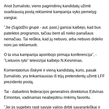
Anot žurnalisto, vieno pagrindinių kandidatų užimti
svarbiausią postą reklaminė kampanija vyko pernelyg
vangiai.
"Jie (Sąjūdžio grupė - aut. past.) garsiai kalbėjo, kad bus
pateiktos programos, tačiau bent aš nieko panašaus
nemačiau. Tai reiškia, kad jų nebuvo, arba nebuvo didelio
noro jas reklamuoti.
O ta visa kampanija apsiribojo pirmaja konferencija", -
"Lietuvos ryto" televizijai kalbėjo N.Kesminas.
Komentatorius išskyrė ir vieną kandidatą, kuris, pasak
žurnalisto, yra tinkamiausias iš trijų pretendentų užimti LFF
prezidento postą.
Tai - dabartinis federacijos generalinis direktorius Edvinas
Eimontas, vadinamas neabejotinu rinkimų favoritu.
"Jei jis sugebės rasti savyje valios dirbti savarankiškai ir