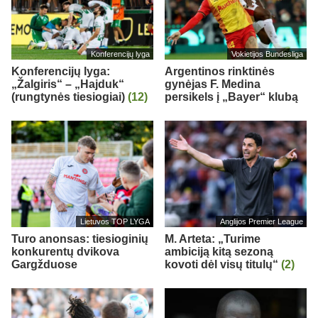
Konferencijų lyga
Vokietijos Bundesliga
Konferencijų lyga:
Argentinos rinktinės
„Žalgiris“ – „Hajduk“
gynėjas F. Medina
(rungtynės tiesiogiai)
(12)
persikels į „Bayer“ klubą
Lietuvos TOP LYGA
Anglijos Premier League
Turo anonsas: tiesioginių
M. Arteta: „Turime
konkurentų dvikova
ambiciją kitą sezoną
Gargžduose
kovoti dėl visų titulų“
(2)