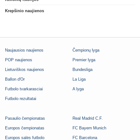
Krepšinio naujienos
Naujausios naujienos
Čempionų lyga
POP naujienos
Premier lyga
Lietuviškos naujienos
Bundesliga
Ballon d'Or
La Liga
Futbolo tvarkarasciai
A lyga
Futbolo rezultatai
Pasaulio čempionatas
Real Madrid C.F.
Europos čempionatas
FC Bayern Munich
Europos salės futbolo
FC Barcelona