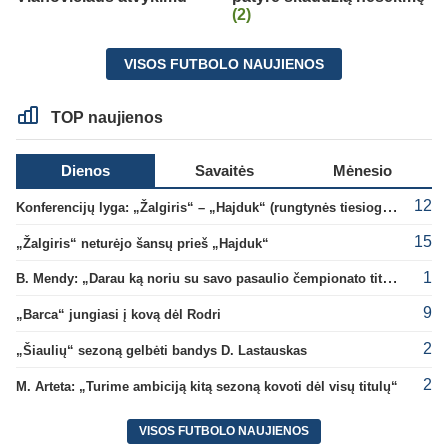
(2)
VISOS FUTBOLO NAUJIENOS
TOP naujienos
Dienos
Savaitės
Mėnesio
12
Konferencijų lyga: „Žalgiris“ – „Hajduk“ (rungtynės tiesiogiai)
15
„Žalgiris“ neturėjo šansų prieš „Hajduk“
1
B. Mendy: „Darau ką noriu su savo pasaulio čempionato titulu“
9
„Barca“ jungiasi į kovą dėl Rodri
2
„Šiaulių“ sezoną gelbėti bandys D. Lastauskas
2
M. Arteta: „Turime ambiciją kitą sezoną kovoti dėl visų titulų“
VISOS FUTBOLO NAUJIENOS