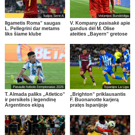
Italijos Serie A
Vokietijos Bundesliga
Ilgametis Roma“ saugas
V. Kompany pasisakė apie
L. Pellegrini dar metams
gandus dėl M. Olise
liks šiame klube
ateities „Bayern“ gretose
Pasaulio futbolo čempionatas 2026
Ispanijos La Liga
T. Almada paliks „Atletico“
„Brighton“ priklausantis
ir persikels į legendinę
F. Buonanotte karjerą
Argentinos ekipą
pratęs Ispanijoje