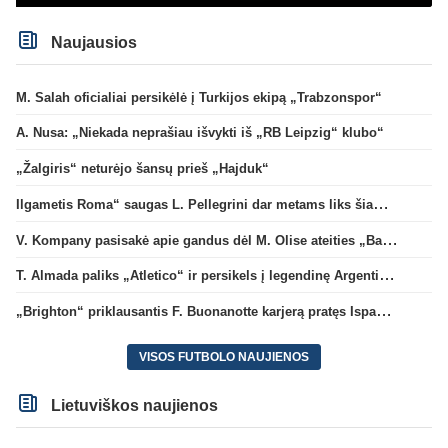
Naujausios
M. Salah oficialiai persikėlė į Turkijos ekipą „Trabzonspor“
A. Nusa: „Niekada neprašiau išvykti iš „RB Leipzig“ klubo“
„Žalgiris“ neturėjo šansų prieš „Hajduk“
Ilgametis Roma“ saugas L. Pellegrini dar metams liks šiame klube
V. Kompany pasisakė apie gandus dėl M. Olise ateities „Bayern“ gretose
T. Almada paliks „Atletico“ ir persikels į legendinę Argentinos ekipą
„Brighton“ priklausantis F. Buonanotte karjerą pratęs Ispanijoje
VISOS FUTBOLO NAUJIENOS
Lietuviškos naujienos