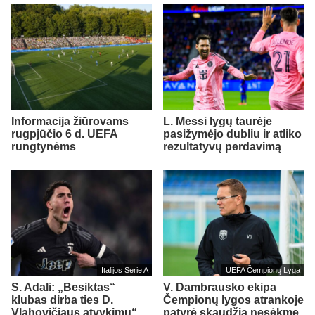
Informacija žiūrovams
L. Messi lygų taurėje
rugpjūčio 6 d. UEFA
pasižymėjo dubliu ir atliko
rungtynėms
rezultatyvų perdavimą
Italijos Serie A
UEFA Čempionų Lyga
S. Adali: „Besiktas“
V. Dambrausko ekipa
klubas dirba ties D.
Čempionų lygos atrankoje
Vlahovičiaus atvykimu“
patyrė skaudžią nesėkmę