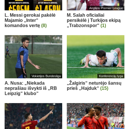
Anglijos Premier League
L. Messi gerokai pakėlė
M. Salah oficialiai
Majamio „Inter“
persikėlė į Turkijos ekipą
komandos vertę
(8)
„Trabzonspor“
(1)
Vokietijos Bundesliga
Konferencijų lyga
A. Nusa: „Niekada
„Žalgiris“ neturėjo šansų
neprašiau išvykti iš „RB
prieš „Hajduk“
(15)
Leipzig“ klubo“