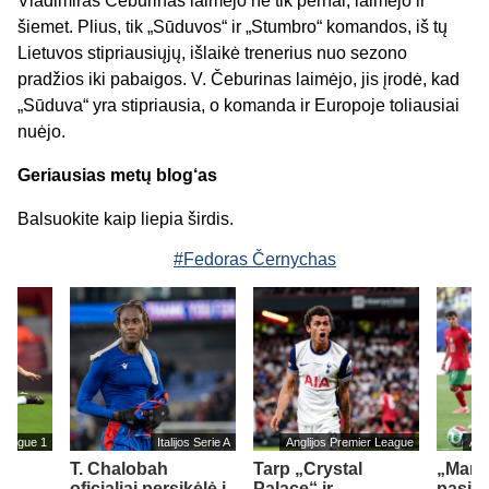
Vladimiras Čeburinas laimėjo ne tik pernai, laimėjo ir
šiemet. Plius, tik „Sūduvos“ ir „Stumbro“ komandos, iš tų
Lietuvos stipriausiųjų, išlaikė trenerius nuo sezono
pradžios iki pabaigos. V. Čeburinas laimėjo, jis įrodė, kad
„Sūduva“ yra stipriausia, o komanda ir Europoje toliausiai
nuėjo.
Geriausias metų blog‘as
Balsuokite kaip liepia širdis.
#Fedoras Černychas
s Ligue 1
Italijos Serie A
Anglijos Premier League
Ang
T. Chalobah
Tarp „Crystal
„Man 
oficialiai persikėlė į
Palace“ ir
pasiek