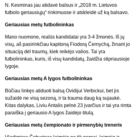
N. Kesminas jau atidavė balsus ir „2018 m. Lietuvos
futbolo geriausiųjų“ rinkimuose ir atskleidė už ką balsavo.
Geriausias metų futbolininkas
Mano nuomone, realūs kandidatai yra 3-4 žmonės. Iš jų
visų, aš pasirinkčiau kapitoną Fiodorą Černychą, žinant jo
situaciją dėl traumų, kiek reikėjo valios. Tai yra
futbolininkas, kuris, iš visų kandidatų, žaidžia stipriausioje
lygoje.
Geriausias metų A lygos futbolininkas
Būčiau linkęs atiduoti balsą Ovidijui Verbickui, bet jis
sužaidė ne visą sezoną, ir ta trauma daug ką sujaukė.
Kitas dalykas, Liviu Antalis pelnė 23 įvarčius ir tai yra rimta
paraiška į geriausio A lygos žaidėjo titulą.
Geriausias metų čempionato ir pirmenybių treneris