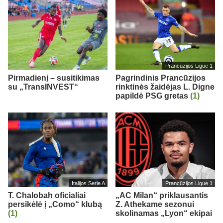
Prancūzijos Ligue 1
Pirmadienį – susitikimas
Pagrindinis Prancūzijos
su „TransINVEST“
rinktinės žaidėjas L. Digne
papildė PSG gretas
(1)
Italijos Serie A
Prancūzijos Ligue 1
T. Chalobah oficialiai
„AC Milan“ priklausantis
persikėlė į „Como“ klubą
Z. Athekame sezonui
(1)
skolinamas „Lyon“ ekipai