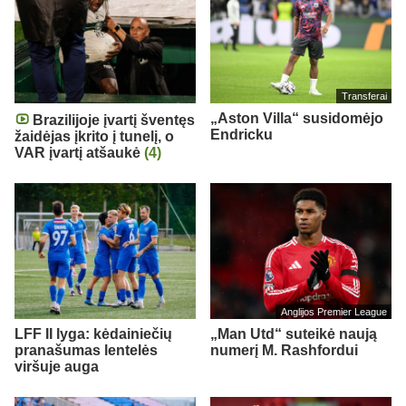
Transferai
„Aston Villa“ susidomėjo
Brazilijoje įvartį šventęs
Endricku
žaidėjas įkrito į tunelį, o
VAR įvartį atšaukė
(4)
Anglijos Premier League
LFF II lyga: kėdainiečių
„Man Utd“ suteikė naują
pranašumas lentelės
numerį M. Rashfordui
viršuje auga