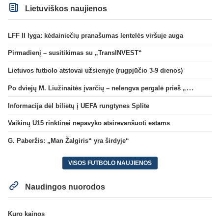
Lietuviškos naujienos
LFF II lyga: kėdainiečių pranašumas lentelės viršuje auga
Pirmadienį – susitikimas su „TransINVEST“
Lietuvos futbolo atstovai užsienyje (rugpjūčio 3-9 dienos)
Po dviejų M. Liužinaitės įvarčių – nelengva pergalė prieš „Bangą“
Informacija dėl bilietų į UEFA rungtynes Splite
Vaikinų U15 rinktinei nepavyko atsirevanšuoti estams
G. Paberžis: „Man Žalgiris“ yra širdyje“
VISOS FUTBOLO NAUJIENOS
Naudingos nuorodos
Kuro kainos