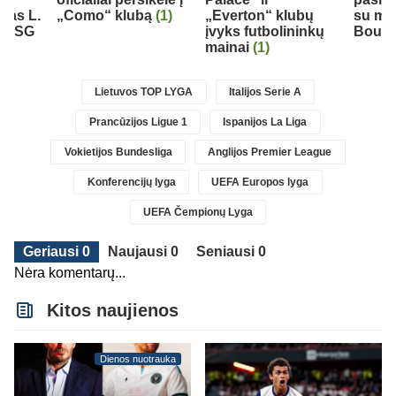
ėjas L.
„Como“ klubą
(1)
„Everton“ klubų
su mar
ė PSG
įvyks futbolininkų
Bouad
mainai
(1)
Lietuvos TOP LYGA
Italijos Serie A
Prancūzijos Ligue 1
Ispanijos La Liga
Vokietijos Bundesliga
Anglijos Premier League
Konferencijų lyga
UEFA Europos lyga
UEFA Čempionų Lyga
Geriausi 0
Naujausi 0
Seniausi 0
Nėra komentarų...
Kitos naujienos
Dienos nuotrauka