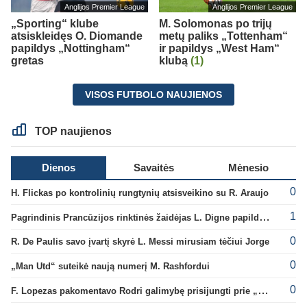
Anglijos Premier League
Anglijos Premier League
„Sporting“ klube
M. Solomonas po trijų
atsiskleidęs O. Diomande
metų paliks „Tottenham“
papildys „Nottingham“
ir papildys „West Ham“
gretas
klubą
(1)
VISOS FUTBOLO NAUJIENOS
TOP naujienos
Dienos
Savaitės
Mėnesio
0
H. Flickas po kontrolinių rungtynių atsisveikino su R. Araujo
1
Pagrindinis Prancūzijos rinktinės žaidėjas L. Digne papildė PSG gretas
0
R. De Paulis savo įvartį skyrė L. Messi mirusiam tėčiui Jorge
0
„Man Utd“ suteikė naują numerį M. Rashfordui
0
F. Lopezas pakomentavo Rodri galimybę prisijungti prie „Barcelona“ ekipos