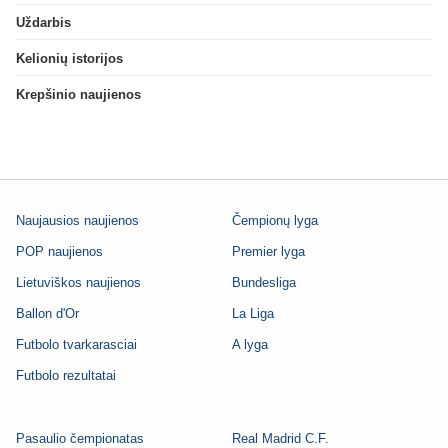
Uždarbis
Kelionių istorijos
Krepšinio naujienos
Naujausios naujienos
Čempionų lyga
POP naujienos
Premier lyga
Lietuviškos naujienos
Bundesliga
Ballon d'Or
La Liga
Futbolo tvarkarasciai
A lyga
Futbolo rezultatai
Pasaulio čempionatas
Real Madrid C.F.