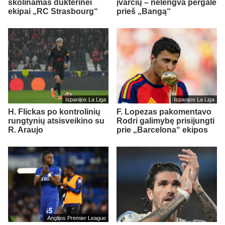
skolinamas dukterinei
įvarčių – nelengva pergalė
ekipai „RC Strasbourg“
prieš „Bangą“
Ispanijos La Liga
Ispanijos La Liga
H. Flickas po kontrolinių
F. Lopezas pakomentavo
rungtynių atsisveikino su
Rodri galimybę prisijungti
R. Araujo
prie „Barcelona“ ekipos
Anglijos Premier League