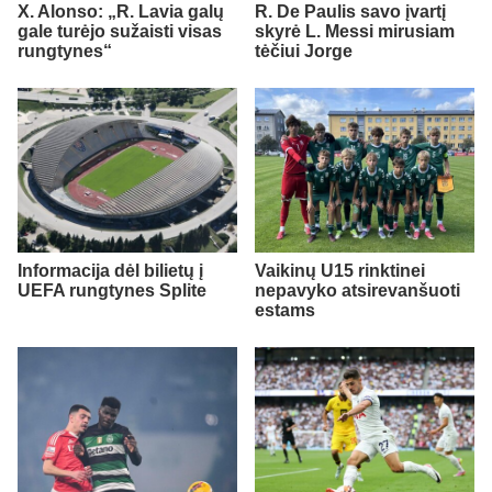
X. Alonso: „R. Lavia galų
R. De Paulis savo įvartį
gale turėjo sužaisti visas
skyrė L. Messi mirusiam
rungtynes“
tėčiui Jorge
Informacija dėl bilietų į
Vaikinų U15 rinktinei
UEFA rungtynes Splite
nepavyko atsirevanšuoti
estams