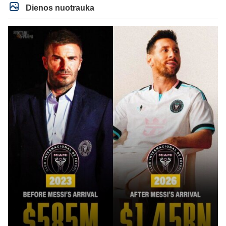
kortą. Ech, žmogau, žmogau... geriau tu būtųm patylėjelęs. P.S. Taip žinau
Dienos nuotrauka
kaip veikia AI, todėl ir sugebu jį sudurninti, ne kartą jau tai pavyko. O tu kaip
ta minėta pone imei ir priėmiai, kaip už gryną. Aš pripažinau gandus? Aš
parašiau faktą. Ant kiek tu be smegenų, wow, žiauriai man gėda už tave.
Sėkmės, bičiuli, matau, kad toliau bus tik drgradavimas pačio, užtenka ir taip
jau visi mato ant kiek tas avinas esi, apie kurį taip prirašei, toj mėlynoj/žalioj
koks blemba skyrtumas.... besmegenų esantis avinas ir bus tik avinas... daug
čia apie save balvone prirašei. Gėda man už tave. Toks iš retesnių bukumo
esi čia.