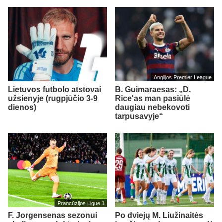
Anglijos Premier League
Lietuvos futbolo atstovai
B. Guimaraesas: „D.
užsienyje (rugpjūčio 3-9
Rice'as man pasiūlė
dienos)
daugiau nebekovoti
tarpusavyje“
Prancūzijos Ligue 1
F. Jorgensenas sezonui
Po dviejų M. Liužinaitės