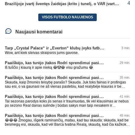
4
Brazilijoje įvartį šventęs žaidėjas įkrito į tunelį, o VAR įvartį atšaukė
VISOS FUTBOLO NAUJIENOS
Naujausi komentarai
Tarp „Crystal Palace“ ir „Everton“ klubų įvyks futbolininkų mainai
3 min.
Wow, ant kiek sleivas straipsnis jums gavose.
Paaiškėjo, kas turėjo įtakos Rodri sprendimui pasirinkti Barselonos pusę
29 min.
Iš tuščio į kiaurą ir apie nieką 😂🤡😂 visu gražumu 😂
Paaiškėjo, kas turėjo įtakos Rodri sprendimui pasirinkti Barselonos pusę
35 min.
Skauda, kaip žmonės teisybę parašo? Skauda. Juk toks fainas ir protingas
sau esi, o va gaunasi ne aš vienas pastebiu, kad realybėje kiauras ir be
smegenų. Sėkmęs, bičiuli, visais gyvenimo atvejais rinktis AI, geriau pataria
nei kas kitas 😂😂😂 Per mažai tos mėlynos ar žalios pievos apkakojai
Paaiškėjo, kas turėjo įtakos Rodri sprendimui pasirinkti Barselonos pusę
41 min.
kurioje kaip avinas lakstai... per mažai bičiuli... 💩💩💩
Tai sezonas parodys koks jis senas ir traumuotas, tik vėl klausimas ar nebus
po sezono Real danas sulinde į būdas sakys man taip nesakėm ir
nekalbėjom.Tipinis balto skuduriuko pasivartymas. Man tai juokinga kaip jie
degraduoja su tais išsivartymais. Gal todėl ir problema, kad tiek pats klubas,
Paaiškėjo, kas turėjo įtakos Rodri sprendimui pasirinkti Barselonos pusę
45 min.
tiek jo fanai begalviai ir užtat titulų badas jau 2 metai iš eilės, žiūrėsim ar ir
😂😂😂 Žmogau, išgerk raminančių, matau, kad tau skauda: skauda, kad be
trečiam nebus taip. O kiti klubai savo darbus daro, o ne tuščiai čia 💩
besmegų esi, skauda, kad vėl Barca tvatina Realą, skaudą, kad čia kažkoks
palikinėja ant kurių patys paskui paslysta.
įsišokęs BarcaFanas5577 be smegenų išvadino ir negali atsikirsti, nes AI
nepatare ką daryti, pyksti, nes pačio galva tuščia ir toliau mynkai įžeidinėjimų