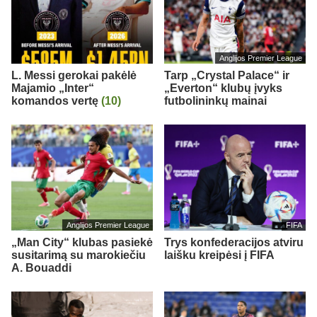
Anglijos Premier League
L. Messi gerokai pakėlė
Tarp „Crystal Palace“ ir
Majamio „Inter“
„Everton“ klubų įvyks
komandos vertę
(10)
futbolininkų mainai
Anglijos Premier League
FIFA
„Man City“ klubas pasiekė
Trys konfederacijos atviru
susitarimą su marokiečiu
laišku kreipėsi į FIFA
A. Bouaddi