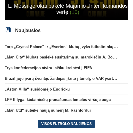
L. Messi gerokai pakėlė Majamio „Inter“ komandos
vertę
(10)
Naujausios
Tarp „Crystal Palace“ ir „Everton“ klubų įvyks futbolininkų mainai
„Man City“ klubas pasiekė susitarimą su marokiečiu A. Bouaddi
Trys konfederacijos atviru laišku kreipėsi į FIFA
Brazilijoje įvartį šventęs žaidėjas įkrito į tunelį, o VAR įvartį atšaukė
„Aston Villa“ susidomėjo Endricku
LFF II lyga: kėdainiečių pranašumas lentelės viršuje auga
„Man Utd“ suteikė naują numerį M. Rashfordui
VISOS FUTBOLO NAUJIENOS