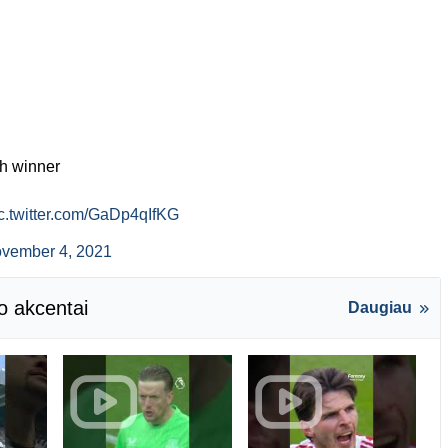
h winner
c.twitter.com/GaDp4qIfKG
vember 4, 2021
o akcentai
Daugiau