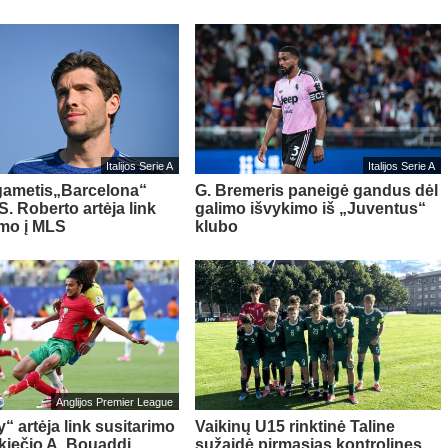
Italijos Serie A
Italijos Serie A
gametis„Barcelona“
G. Bremeris paneigė gandus dėl
S. Roberto artėja link
galimo išvykimo iš „Juventus“
imo į MLS
klubo
Anglijos Premier League
“ artėja link susitarimo
Vaikinų U15 rinktinė Taline
kiečio A. Bouaddi
sužaidė pirmąsias kontrolines