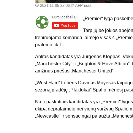
2021-11-05 22:06
© AFP nuotr.
„Premier“ lyga paskelbė 
Tarp jų be jokios abej
treniruojama komanda laimėjo visas 4
„Premie
praleido tik 1.
Antras kandidatas yra Jurgenas Kloppas. Voki
„Manchester City” ir „Brighton & Hove Albion”, 
amžinus priešus „Manchester United“.
„West Ham“ treneris Davidas Moyesas taipogi 
sezoną pradėję „Plaktukai“ Spalio mėnesį pasie
Na ir paskutinis kandidatas yra „Premier“ lygos
ekipa nepralaimėjo nei vienų varžybų Spalio mėn
„Newcastle“ ir sensacingai palaužta „Manches