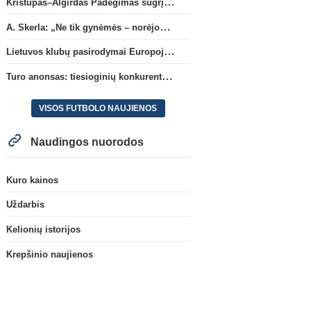
Kristupas–Algirdas Padegimas sugrįžta į FC „Hegelmann” B sudėtį
A. Skerla: „Ne tik gynėmės – norėjome atakuoti“
Lietuvos klubų pasirodymai Europoje: patirti pralaimėjimai Kroatijos atstovams
Turo anonsas: tiesioginių konkurentų dvikova Gargžduose
VISOS FUTBOLO NAUJIENOS
Naudingos nuorodos
Kuro kainos
Uždarbis
Kelionių istorijos
Krepšinio naujienos