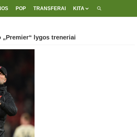
NOS
POP
TRANSFERAI
KITA
 „Premier“ lygos treneriai