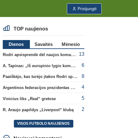
Prisijungti
TOP naujienos
Dienos
Savaitės
Mėnesio
13
Rodri apsisprendė dėl naujos komandos
6
A. Tapinas: „Iš europinio lygio komandos gavom gerų pamokų“
8
Paaiškėjo, kas turėjo įtakos Rodri sprendimui pasirinkti Barselonos pusę
4
Argentinos federacijos prezidentas C. Tapia negailėjo pagyrų G. Infantino
5
Vinicius liks „Real“ gretose
2
R. Araujo papildys „Liverpool“ klubą
VISOS FUTBOLO NAUJIENOS