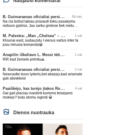
Naujausi komentarai
B. Guimaraesas oficialiai persikėlė į „Arsenal“ klubą
59 min.
Na cia turbut labiau prasauti tokiu pasakymu
nebuvo galima. Jau sarku gretose tiek metu
buvo geriausias zaidejas, tai neprapuls ir
arsenale.
M. Palestra: „Man „Chelsea“ – vienas didžiausių klubų futbole“
1 val.
Klounai east, sudauzytu I vienus vartus inter ta
jusu mirusia komanda😀
Anapilin iškeliavo L. Messi tėtis Jorge
1 val.
RIP, kad žemelė priimtu🙏
B. Guimaraesas oficialiai persikėlė į „Arsenal“ klubą
2 val.
Newcastle buvo lyderis,bet abejoju,kad arsenale
gali atsiskleist
Paaiškėjo, kas turėjo įtakos Rodri sprendimui pasirinkti Barselonos pusę
4 val.
Gal gali placiau ivardinti kuriems teisejams
mokejo? butu idomu isgirsti 😀
Dienos nuotrauka