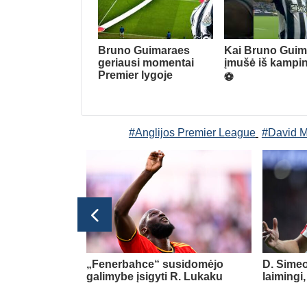
Bruno Guimaraes
Kai Bruno Guim
geriausi momentai
įmušė iš kampin
Premier lygoje
⚽️
#Anglijos Premier League
#David 
glijos Premier League
els į „Aston
„Fenerbahce“ susidomėjo
D. Sime
galimybe įsigyti R. Lukaku
laimingi