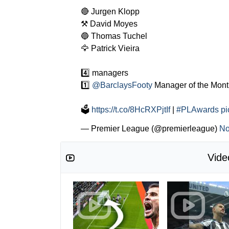
🔴 Jurgen Klopp
⚒ David Moyes
🔵 Thomas Tuchel
🦅 Patrick Vieira
4️⃣ managers
1️⃣
@BarclaysFooty
Manager of the Mont
🗳
https://t.co/8HcRXPjtIf
|
#PLAwards
pi
— Premier League (@premierleague)
No
Vide