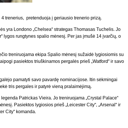
4 trenerius, pretenduoja į geriausio trenerio prizą.
onės yra Londono „Chelsea“ strategas Thomasas Tuchelis. Jo
r“ lygos rungtynes spalio mėnesį. Per jas įmušė
14 įvarčių, o
ečio treniruojama ekipa Spalio mėnesį sužaidė lygiosiomis su
taipogi pasiektos triuškinamos pergalės prieš „Watford“ ir savo
galėjo pamatyti savo pavardę nominacijose. Itin sėkmingai
kė tris pergales ir patyrė vieną pralaimėjimą.
 legenda Patrickas Vieira. Jo treniruojama „Crystal Palace“
esį. Pasiektos lygiosios prieš „Leicester City“, „Arsenal“ ir
ter City“ komanda.