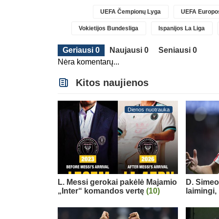
UEFA Čempionų Lyga
UEFA Europos
Vokietijos Bundesliga
Ispanijos La Liga
Geriausi 0
Naujausi 0
Seniausi 0
Nėra komentarų...
Kitos naujienos
Dienos nuotrauka
L. Messi gerokai pakėlė Majamio
D. Simeo
„Inter“ komandos vertę
(10)
laimingi,