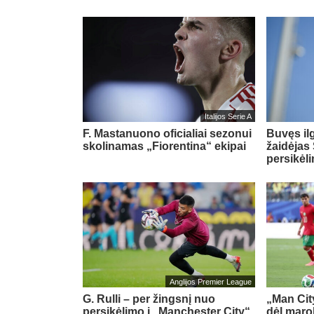
Italijos Serie A
F. Mastanuono oficialiai sezonui
Buvęs il
skolinamas „Fiorentina“ ekipai
žaidėjas 
persikėl
Anglijos Premier League
G. Rulli – per žingsnį nuo
„Man City
persikėlimo į „Manchester City“
dėl maro