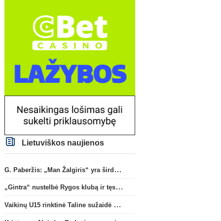
Lietuviškos naujienos
G. Paberžis: „Man Žalgiris“ yra širdyje“
„Gintra“ nustelbė Rygos klubą ir tęs kovas UEFA Europos taurės atrankoje
Vaikinų U15 rinktinė Taline sužaidė pirmąsias kontrolines rungtynes