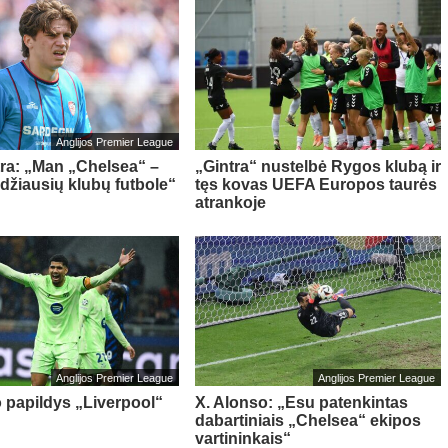
Anglijos Premier League
tra: „Man „Chelsea“ –
„Gintra“ nustelbė Rygos klubą ir
idžiausių klubų futbole“
tęs kovas UEFA Europos taurės
atrankoje
Anglijos Premier League
Anglijos Premier League
o papildys „Liverpool“
X. Alonso: „Esu patenkintas
dabartiniais „Chelsea“ ekipos
vartininkais“