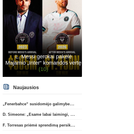
L. Messi gerokai pakėlė
Majamio „Inter“ komandos vertę
(10)
Naujausios
„Fenerbahce“ susidomėjo galimybe įsigyti R. Lukaku
D. Simeone: „Esame labai laimingi, kad turime J. Alvarezą“
F. Torresas priėmė sprendimą persikelti į PSG ekipą