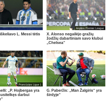
Anglijos Premier League
iškeliavo L. Messi tėtis
X. Alonso negailėjo gražių
žodžių dabartiniam savo klubui
„Chelsea“
Prancūzijos Ligue 1
elli: „P. Hojbergas yra
G. Paberžis: „Man Žalgiris“ yra
susitelkęs darbui
širdyje“
e“