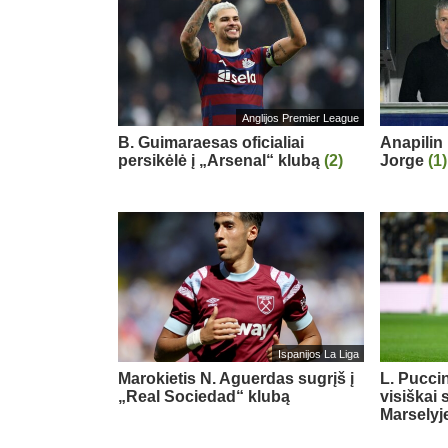
Anglijos Premier League
B. Guimaraesas oficialiai
Anapilin 
persikėlė į „Arsenal“ klubą
(2)
Jorge
(1)
Ispanijos La Liga
Marokietis N. Aguerdas sugrįš į
L. Puccin
„Real Sociedad“ klubą
visiškai 
Marselyj