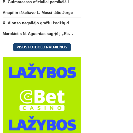
B. Guimaraesas oficialiai persikėlė į „Arsenal“ klubą
Anapilin iškeliavo L. Messi tėtis Jorge
X. Alonso negailėjo gražių žodžių dabartiniam savo klubui „Chelsea“
Marokietis N. Aguerdas sugrįš į „Real Sociedad“ klubą
VISOS FUTBOLO NAUJIENOS
Anglijos Premi
Anapilin iškeliavo L. Messi tėtis
X. Alonso negailėjo graži
Jorge
(1)
žodžių dabartiniam savo 
„Chelsea“