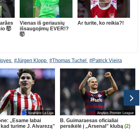
arães
Vienas iš geriausių
Ar turite, ko reikia?!
io 🤯
išsaugojimų EVER!?
🤯
Moyes
#Jürgen Klopp
#Thomas Tuchel
#Patrick Vieira
Ispanijos La Liga
Anglijos Premier League
one: „Esame labai
B. Guimaraesas oficialiai
, kad turime J. Alvarezą“
persikėlė į „Arsenal“ klubą
(2)