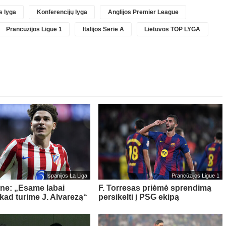
 lyga
Konferencijų lyga
Anglijos Premier League
Prancūzijos Ligue 1
Italijos Serie A
Lietuvos TOP LYGA
Ispanijos La Liga
Prancūzijos Ligue 1
ne: „Esame labai
F. Torresas priėmė sprendimą
 kad turime J. Alvarezą“
persikelti į PSG ekipą