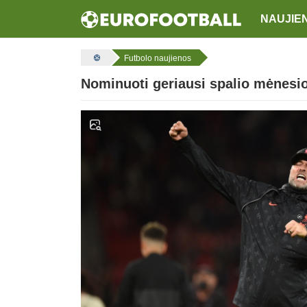
NAUJIE
Futbolo naujienos
Nominuoti geriausi spalio mėnesio