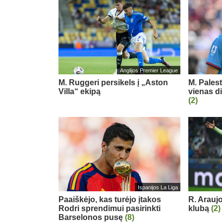
Anglijos Premier League
M. Ruggeri persikels į „Aston
M. Pales
Villa“ ekipą
vienas d
(2)
Ispanijos La Liga
Paaiškėjo, kas turėjo įtakos
R. Arauj
Rodri sprendimui pasirinkti
klubą
(2)
Barselonos pusę
(8)