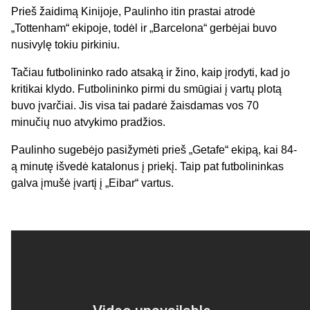
Prieš žaidimą Kinijoje, Paulinho itin prastai atrodė
„Tottenham“ ekipoje, todėl ir „Barcelona“ gerbėjai buvo
nusivylę tokiu pirkiniu.
Tačiau futbolininko rado atsaką ir žino, kaip įrodyti, kad jo
kritikai klydo. Futbolininko pirmi du smūgiai į vartų plotą
buvo įvarčiai. Jis visa tai padarė žaisdamas vos 70
minučių nuo atvykimo pradžios.
Paulinho sugebėjo pasižymėti prieš „Getafe“ ekipą, kai 84-
ą minutę išvedė katalonus į priekį. Taip pat futbolininkas
galva įmušė įvartį į „Eibar“ vartus.