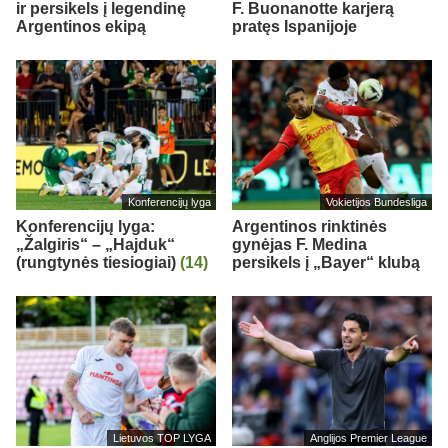
ir persikels į legendinę
F. Buonanotte karjerą
Argentinos ekipą
pratęs Ispanijoje
Konferencijų lyga
Vokietijos Bundesliga
Konferencijų lyga:
Argentinos rinktinės
„Žalgiris“ – „Hajduk“
gynėjas F. Medina
(rungtynės tiesiogiai)
(14)
persikels į „Bayer“ klubą
Lietuvos TOP LYGA
Anglijos Premier League