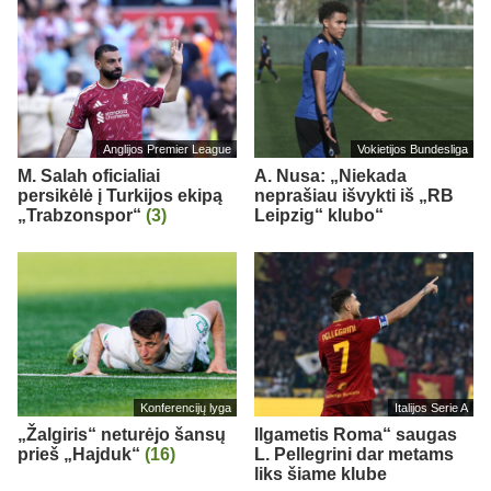
Anglijos Premier League
Vokietijos Bundesliga
M. Salah oficialiai
A. Nusa: „Niekada
persikėlė į Turkijos ekipą
neprašiau išvykti iš „RB
„Trabzonspor“
(3)
Leipzig“ klubo“
Konferencijų lyga
Italijos Serie A
„Žalgiris“ neturėjo šansų
Ilgametis Roma“ saugas
prieš „Hajduk“
(16)
L. Pellegrini dar metams
liks šiame klube