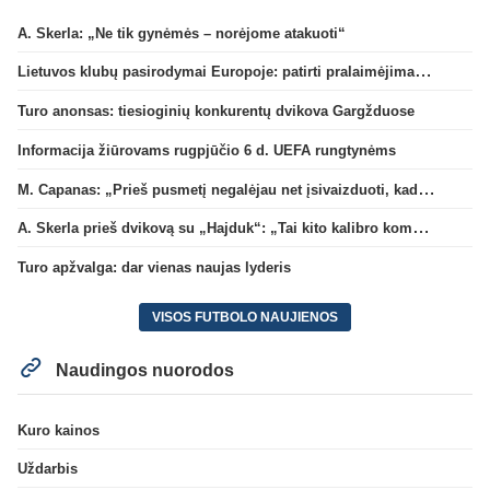
A. Skerla: „Ne tik gynėmės – norėjome atakuoti“
Lietuvos klubų pasirodymai Europoje: patirti pralaimėjimai Kroatijos atstovams
Turo anonsas: tiesioginių konkurentų dvikova Gargžduose
Informacija žiūrovams rugpjūčio 6 d. UEFA rungtynėms
M. Capanas: „Prieš pusmetį negalėjau net įsivaizduoti, kad žaisime prieš „Hajduk“
A. Skerla prieš dvikovą su „Hajduk“: „Tai kito kalibro komanda“
Turo apžvalga: dar vienas naujas lyderis
VISOS FUTBOLO NAUJIENOS
Naudingos nuorodos
Kuro kainos
Uždarbis