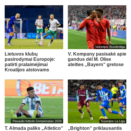
Vokietijos Bundesliga
Lietuvos klubų
V. Kompany pasisakė apie
pasirodymai Europoje:
gandus dėl M. Olise
patirti pralaimėjimai
ateities „Bayern“ gretose
Kroatijos atstovams
Pasaulio futbolo čempionatas 2026
Ispanijos La Liga
T. Almada paliks „Atletico“
„Brighton“ priklausantis