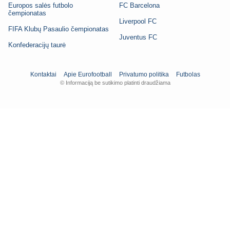
Europos salės futbolo
FC Barcelona
čempionatas
Liverpool FC
FIFA Klubų Pasaulio čempionatas
Juventus FC
Konfederacijų taurė
Kontaktai
Apie Eurofootball
Privatumo politika
Futbolas
© Informaciją be sutikimo platinti draudžiama