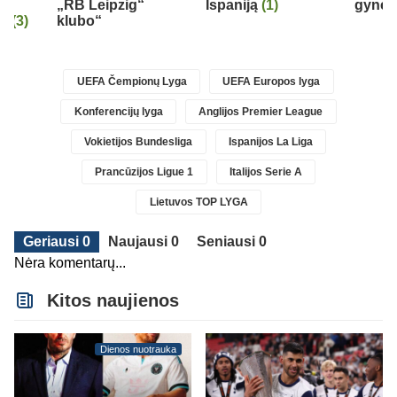
„RB Leipzig“
Ispaniją
(1)
gynėj
r“
(3)
klubo“
UEFA Čempionų Lyga
UEFA Europos lyga
Konferencijų lyga
Anglijos Premier League
Vokietijos Bundesliga
Ispanijos La Liga
Prancūzijos Ligue 1
Italijos Serie A
Lietuvos TOP LYGA
Geriausi 0
Naujausi 0
Seniausi 0
Nėra komentarų...
Kitos naujienos
Dienos nuotrauka