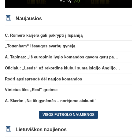
Naujausios
C. Romero karjera gali pakrypti į Ispaniją
„Tottenham“ išsaugos svarbų gynėją
A. Tapinas: „Iš europinio lygio komandos gavom gerų pamokų“
Oficialu: „Leeds“ už rekordinę klubui sumą įsigijo Anglijos rinktinės vartininką
Rodri apsisprendė dėl naujos komandos
Vinicius liks „Real“ gretose
A. Skerla: „Ne tik gynėmės – norėjome atakuoti“
VISOS FUTBOLO NAUJIENOS
Lietuviškos naujienos