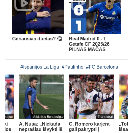
Geriausias duetas? 🤔
Real Madrid 0 - 1
Getafe CF 2025/26
PILNAS MAČAS
#Ispanijos La Liga
#Paulinho
#FC Barcelona
er League
Vokietijos Bundesliga
Transferai
Ang
liai
A. Nusa: „Niekada
C. Romero karjera
„Tott
rkijos
neprašiau išvykti iš
gali pakrypti į
išsau