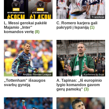
Transferai
L. Messi gerokai pakėlė
C. Romero karjera gali
Majamio „Inter“
pakrypti į Ispaniją
(1)
komandos vertę
(8)
Anglijos Premier League
Konferencijų lyga
„Tottenham“ išsaugos
A. Tapinas: „Iš europinio
svarbų gynėją
lygio komandos gavom
gerų pamokų“
(3)