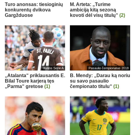
Turo anonsas: tiesioginių
M. Arteta: „Turime
konkurentų dvikova
ambiciją kitą sezoną
Gargžduose
kovoti dėl visų titulų“
(2)
Italijos Serie A
Pasaulio čempionatas 2018
„Atalanta“ priklausantis E.
B. Mendy: „Darau ką noriu
Bilal Toure karjerą tęs
su savo pasaulio
„Parma“ gretose
(1)
čempionato titulu“
(1)