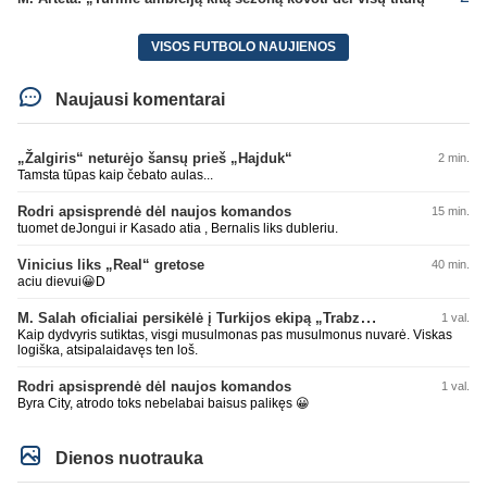
VISOS FUTBOLO NAUJIENOS
Naujausi komentarai
„Žalgiris“ neturėjo šansų prieš „Hajduk“
2 min.
Tamsta tūpas kaip čebato aulas...
Rodri apsisprendė dėl naujos komandos
15 min.
tuomet deJongui ir Kasado atia , Bernalis liks dubleriu.
Vinicius liks „Real“ gretose
40 min.
aciu dievui😀D
M. Salah oficialiai persikėlė į Turkijos ekipą „Trabzonspor“
1 val.
Kaip dydvyris sutiktas, visgi musulmonas pas musulmonus nuvarė. Viskas
logiška, atsipalaidavęs ten loš.
Rodri apsisprendė dėl naujos komandos
1 val.
Byra City, atrodo toks nebelabai baisus palikęs 😀
Dienos nuotrauka