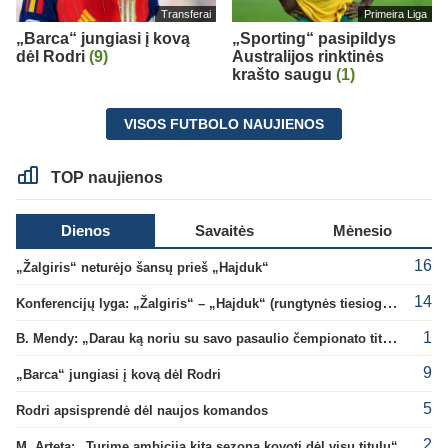
Transferai
Primeira Liga
„Barca“ jungiasi į kovą
„Sporting“ pasipildys
dėl Rodri
(9)
Australijos rinktinės
krašto saugu
(1)
VISOS FUTBOLO NAUJIENOS
TOP naujienos
Dienos
Savaitės
Mėnesio
16
„Žalgiris“ neturėjo šansų prieš „Hajduk“
14
Konferencijų lyga: „Žalgiris“ – „Hajduk“ (rungtynės tiesiogiai)
1
B. Mendy: „Darau ką noriu su savo pasaulio čempionato titulu“
9
„Barca“ jungiasi į kovą dėl Rodri
5
Rodri apsisprendė dėl naujos komandos
2
M. Arteta: „Turime ambiciją kitą sezoną kovoti dėl visų titulų“