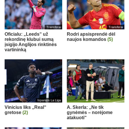
Transferai
Transferai
Oficialu: „Leeds“ už
Rodri apsisprendė dėl
rekordinę klubui sumą
naujos komandos
(5)
įsigijo Anglijos rinktinės
vartininką
Ispanijos La Liga
Vinicius liks „Real“
A. Skerla: „Ne tik
gretose
(2)
gynėmės – norėjome
atakuoti“