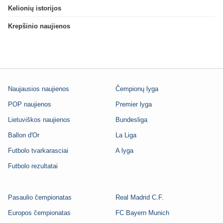
Kelionių istorijos
Krepšinio naujienos
Naujausios naujienos
Čempionų lyga
POP naujienos
Premier lyga
Lietuviškos naujienos
Bundesliga
Ballon d'Or
La Liga
Futbolo tvarkarasciai
A lyga
Futbolo rezultatai
Pasaulio čempionatas
Real Madrid C.F.
Europos čempionatas
FC Bayern Munich