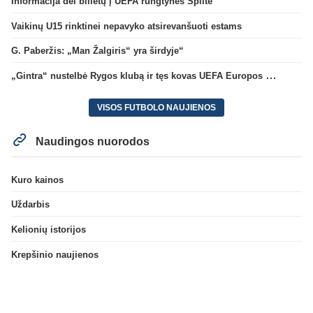
Informacija dėl bilietų į UEFA rungtynes Splite
Vaikinų U15 rinktinei nepavyko atsirevanšuoti estams
G. Paberžis: „Man Žalgiris“ yra širdyje“
„Gintra“ nustelbė Rygos klubą ir tęs kovas UEFA Europos taurės atrankoje
VISOS FUTBOLO NAUJIENOS
Naudingos nuorodos
Kuro kainos
Uždarbis
Kelionių istorijos
Krepšinio naujienos