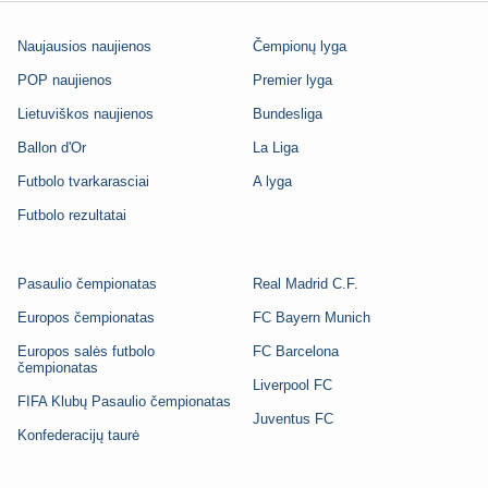
Naujausios naujienos
Čempionų lyga
POP naujienos
Premier lyga
Lietuviškos naujienos
Bundesliga
Ballon d'Or
La Liga
Futbolo tvarkarasciai
A lyga
Futbolo rezultatai
Pasaulio čempionatas
Real Madrid C.F.
Europos čempionatas
FC Bayern Munich
Europos salės futbolo
FC Barcelona
čempionatas
Liverpool FC
FIFA Klubų Pasaulio čempionatas
Juventus FC
Konfederacijų taurė