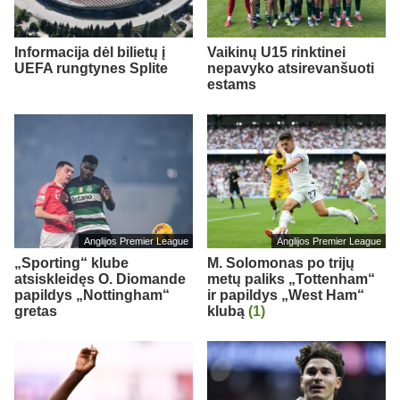
Informacija dėl bilietų į
Vaikinų U15 rinktinei
UEFA rungtynes Splite
nepavyko atsirevanšuoti
estams
Anglijos Premier League
Anglijos Premier League
„Sporting“ klube
M. Solomonas po trijų
atsiskleidęs O. Diomande
metų paliks „Tottenham“
papildys „Nottingham“
ir papildys „West Ham“
gretas
klubą
(1)