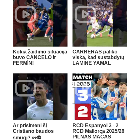
Kokia žaidimo situacija
CARRERAS paliko
buvo CANCELO ir
viską, kad sustabdytų
FERMÍN!
LAMINE YAMAL
Ar prisimeni šį
RCD Espanyol 3 - 2
Cristiano baudos
RCD Mallorca 2025/26
PILNAS MAČAS
smūgį? 👀⚽