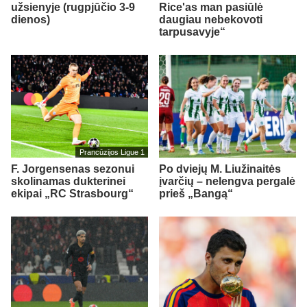
užsienyje (rugpjūčio 3-9
Rice'as man pasiūlė
dienos)
daugiau nebekovoti
tarpusavyje“
Prancūzijos Ligue 1
F. Jorgensenas sezonui
Po dviejų M. Liužinaitės
skolinamas dukterinei
įvarčių – nelengva pergalė
ekipai „RC Strasbourg“
prieš „Bangą“