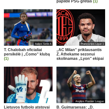
papildė PSG gretas
(1)
Italijos Serie A
Prancūzijos Ligue 1
T. Chalobah oficialiai
„AC Milan“ priklausantis
persikėlė į „Como“ klubą
Z. Athekame sezonui
(1)
skolinamas „Lyon“ ekipai
Anglijos Premier League
Lietuvos futbolo atstovai
B. Guimaraesas: „D.