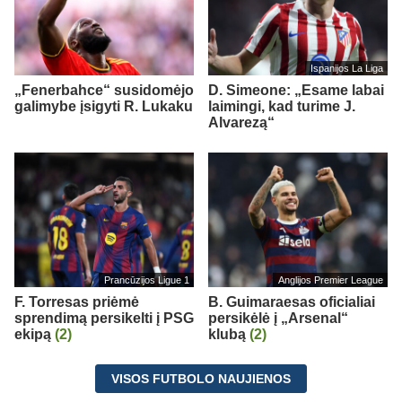
Ispanijos La Liga
„Fenerbahce“ susidomėjo
D. Simeone: „Esame labai
galimybe įsigyti R. Lukaku
laimingi, kad turime J.
Alvarezą“
Prancūzijos Ligue 1
Anglijos Premier League
F. Torresas priėmė
B. Guimaraesas oficialiai
sprendimą persikelti į PSG
persikėlė į „Arsenal“
ekipą
(2)
klubą
(2)
VISOS FUTBOLO NAUJIENOS