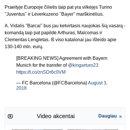
Praeityje Europoje čilietis taip pat yra vilkėjęs Turino
"Juventus" ir Lėverkuzeno "Bayer" marškinėlius.
A. Vidalis "Barcai" bus jau ketvirtasis naujokas šią vasarą -
komandą taip pat papildė Arthuras, Malcomas ir
Clementas Lengletas. Iš viso katalonai jau išleido apie
130-140 mln. eurų.
[BREAKING NEWS] Agreement with Bayern
Munich for the transfer of
@kingarturo23
https://t.co/znSDr6c0VM
— FC Barcelona (@FCBarcelona)
August 3,
2018
Video akcentai
Daugiau