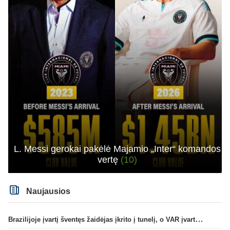
L. Messi gerokai pakėlė Majamio „Inter“ komandos
vertę
(10)
Naujausios
Brazilijoje įvartį šventęs žaidėjas įkrito į tunelį, o VAR įvartį atšaukė