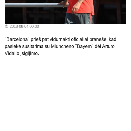
2018-08-04 00:00
"Barcelona" prieš pat vidurnaktį oficialiai pranešė, kad
pasiekė susitarimą su Miuncheno "Bayern" dėl Arturo
Vidalio įsigijimo.