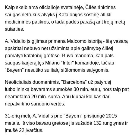
Kaip skelbiama oficialioje svetainėje, Čilės rinktinės
saugas netrukus atvyks į Katalonijos sostinę atlikti
medicininės patikros, o tada padės parašą ant trejų metų
sutarties.
A. Vidalio įsigijimas primena Malcomo istoriją - šią vasarą
apskritai nebuvo net užsiminta apie galimybę čilietį
pamatyti katalonų gretose. Buvo manoma, kad pats
saugas karjerą tęs Milano "Inter" komandoje, tačiau
"Bayern" nesutiko su italų siūlomomis sąlygomis.
Neoficialiais duomenimis, "Barcelona" už patyrusį
futbolininką bavarams sumokės 30 mln. eurų, nors taip pat
neametama 20 mln. suma. Abu klubai kol kas dar
nepatvirtino sandorio vertės.
31-erių metų A. Vidalis prie "Bayern" prisijungė 2015
metais. Iš viso bavarų gretose jis sužaidė 132 rungtynes ir
įmušė 22 įvarčius.