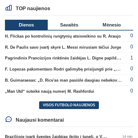
TOP naujienos
Dienos
Savaitės
Mėnesio
0
H. Flickas po kontrolinių rungtynių atsisveikino su R. Araujo
0
R. De Paulis savo įvartį skyrė L. Messi mirusiam tėčiui Jorge
1
Pagrindinis Prancūzijos rinktinės žaidėjas L. Digne papildė PSG gretas
0
F. Lopezas pakomentavo Rodri galimybę prisijungti prie „Barcelona“ ekipos
0
B. Guimaraesas: „D. Rice'as man pasiūlė daugiau nebekovoti tarpusavyje“
0
„Man Utd“ suteikė naują numerį M. Rashfordui
VISOS FUTBOLO NAUJIENOS
Naujausi komentarai
Brazilijoje įvartį šventęs žaidėjas įkrito į tunelį, o VAR įvartį atšaukė
14 min.