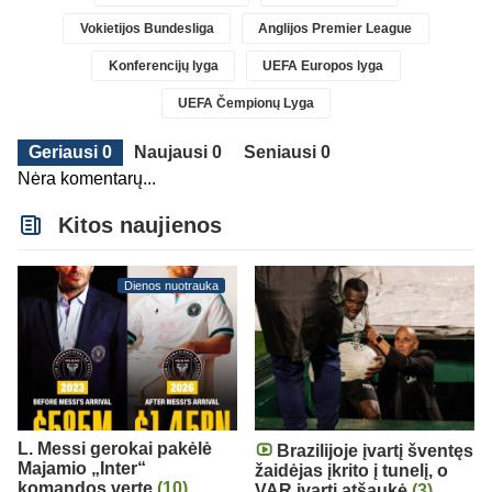
Vokietijos Bundesliga
Anglijos Premier League
Konferencijų lyga
UEFA Europos lyga
UEFA Čempionų Lyga
Geriausi 0
Naujausi 0
Seniausi 0
Nėra komentarų...
Kitos naujienos
Dienos nuotrauka
L. Messi gerokai pakėlė
Brazilijoje įvartį šventęs
Majamio „Inter“
žaidėjas įkrito į tunelį, o
komandos vertę
(10)
VAR įvartį atšaukė
(3)