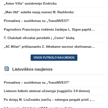
„Aston Villa“ susidomėjo Endricku
„Man Utd“ suteikė naują numerį M. Rashfordui
Pirmadienį – susitikimas su „TransINVEST“
Pagrindinis Prancūzijos rinktinės žaidėjas L. Digne papildė PSG gretas
T. Chalobah oficialiai persikėlė į „Como“ klubą
„AC Milan“ priklausantis Z. Athekame sezonui skolinamas „Lyon“ ekipai
VISOS FUTBOLO NAUJIENOS
Lietuviškos naujienos
Pirmadienį – susitikimas su „TransINVEST“
Lietuvos futbolo atstovai užsienyje (rugpjūčio 3-9 dienos)
Po dviejų M. Liužinaitės įvarčių – nelengva pergalė prieš „Bangą“