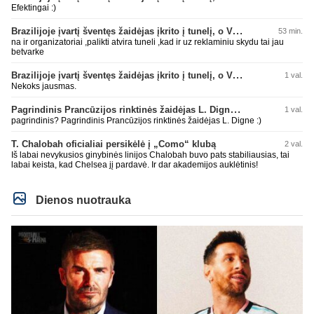
Efektingai :)
Brazilijoje įvartį šventęs žaidėjas įkrito į tunelį, o VAR įvartį atšaukė
53 min.
na ir organizatoriai ,palikti atvira tuneli ,kad ir uz reklaminiu skydu tai jau
betvarke
Brazilijoje įvartį šventęs žaidėjas įkrito į tunelį, o VAR įvartį atšaukė
1 val.
Nekoks jausmas.
Pagrindinis Prancūzijos rinktinės žaidėjas L. Digne papildė PSG gretas
1 val.
pagrindinis? Pagrindinis Prancūzijos rinktinės žaidėjas L. Digne :)
T. Chalobah oficialiai persikėlė į „Como“ klubą
2 val.
Iš labai nevykusios ginybinės linijos Chalobah buvo pats stabiliausias, tai
labai keista, kad Chelsea jį pardavė. Ir dar akademijos auklėtinis!
Dienos nuotrauka