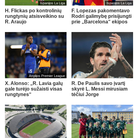
Ispanijos La Liga
Ispanijos La Liga
H. Flickas po kontrolinių
F. Lopezas pakomentavo
rungtynių atsisveikino su
Rodri galimybę prisijungti
R. Araujo
prie „Barcelona“ ekipos
Anglijos Premier League
X. Alonso: „R. Lavia galų
R. De Paulis savo įvartį
gale turėjo sužaisti visas
skyrė L. Messi mirusiam
rungtynes“
tėčiui Jorge