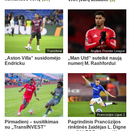
Transferai
Anglijos Premier League
„Aston Villa“ susidomėjo
„Man Utd“ suteikė naują
Endricku
numerį M. Rashfordui
Prancūzijos Ligue 1
Pirmadienį – susitikimas
Pagrindinis Prancūzijos
su „TransINVEST“
rinktinės žaidėjas L. Digne