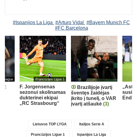
#Ispanijos La Liga
#Arturo Vidal
#Bayern Munich FC
#FC Barcelona
er League
Prancūzijos Ligue 1
as:
F. Jorgensenas
„Aston
Brazilijoje įvartį
man
sezonui skolinamas
susid
šventęs žaidėjas
iau
dukterinei ekipai
Endri
įkrito į tunelį, o VAR
„RC Strasbourg“
įvartį atšaukė
(3)
Lietuvos TOP LYGA
Italijos Serie A
Prancūzijos Ligue 1
Ispanijos La Liga