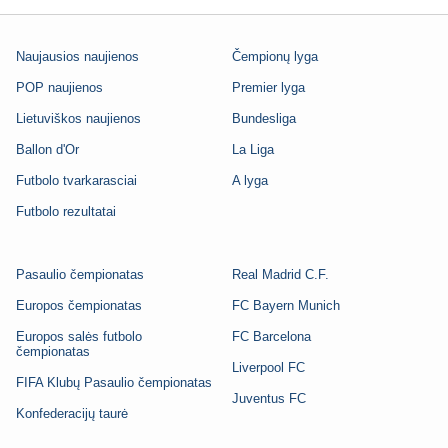
Naujausios naujienos
Čempionų lyga
POP naujienos
Premier lyga
Lietuviškos naujienos
Bundesliga
Ballon d'Or
La Liga
Futbolo tvarkarasciai
A lyga
Futbolo rezultatai
Pasaulio čempionatas
Real Madrid C.F.
Europos čempionatas
FC Bayern Munich
Europos salės futbolo
FC Barcelona
čempionatas
Liverpool FC
FIFA Klubų Pasaulio čempionatas
Juventus FC
Konfederacijų taurė