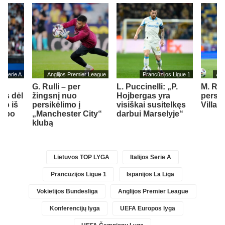
jos Serie A
Anglijos Premier League
Prancūzijos Ligue 1
Ang
G. Rulli – per
L. Puccinelli: „P.
M. Ru
us dėl
žingsnį nuo
Hojbergas yra
persik
mo iš
persikėlimo į
visiškai susitelkęs
Villa“
lubo
„Manchester City“
darbui Marselyje“
klubą
Lietuvos TOP LYGA
Italijos Serie A
Prancūzijos Ligue 1
Ispanijos La Liga
Vokietijos Bundesliga
Anglijos Premier League
Konferencijų lyga
UEFA Europos lyga