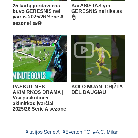
25 kartų perdavimas
Kai ASISTAS yra
buvo GERESNIS nei
GERESNIS nei tikslas
įvartis 2025/26 Serie A
👌
sezone! 👟⚽
PASKUTINĖS
KOLO-MUANI GRĮŽTA
AKIMIRKOS DRAMA |
DĖL DAUGIAU
Visi paskutinės
akimirkos įvarčiai
2025/26 Serie A sezone
#Italijos Serie A
#Everton FC
#A.C. Milan