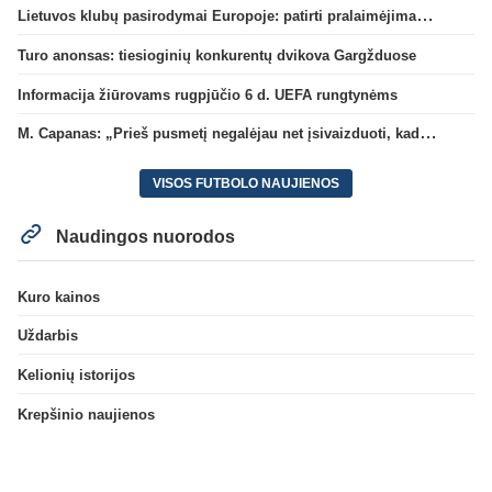
Lietuvos klubų pasirodymai Europoje: patirti pralaimėjimai Kroatijos atstovams
Turo anonsas: tiesioginių konkurentų dvikova Gargžduose
Informacija žiūrovams rugpjūčio 6 d. UEFA rungtynėms
M. Capanas: „Prieš pusmetį negalėjau net įsivaizduoti, kad žaisime prieš „Hajduk“
VISOS FUTBOLO NAUJIENOS
Naudingos nuorodos
Kuro kainos
Uždarbis
Kelionių istorijos
Krepšinio naujienos