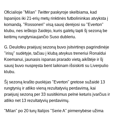
Oficialioje "Milan"
Twitter
paskyroje skelbiama, kad
Ispanijos iki 21-erių metų rinktinės futbolininkas atvyksta į
komandą. "Rossoneri" visą sausį derėjosi su "Everton"
klubu, nes ieškojo žaidėjo, kuris galėtų tapti šį sezoną be
keitimų rungtyniaujančio Suso dubleriu.
G. Deulofeu praėjusį sezoną buvo įsitvirtinęs pagrindinėje
"irisų" sudėtyje, tačiau į klubą atvykus treneriui Ronaldui
Koemanui, jaunasis ispanas prarado vietą aikštėje ir šį
sausį buvo nuspręsta bent laikinam išsiskirti su Liverpulio
klubu.
Šį sezoną krašto puolėjas "Everton" gretose sužaidė 13
rungtynių ir atliko vieną rezultatyvių perdavimą, kai
praėjusį sezoną per 33 susitikimus pelnė keturis įvarčius ir
atliko net 13 rezultatyvių perdavimų.
"Milan" po 20 turų Italijos "Serie A" pirmenybėse užima