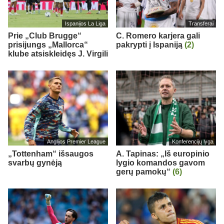
Ispanijos La Liga
Transferai
Prie „Club Brugge“
C. Romero karjera gali
prisijungs „Mallorca“
pakrypti į Ispaniją
(2)
klube atsiskleidęs J. Virgili
Anglijos Premier League
Konferencijų lyga
„Tottenham“ išsaugos
A. Tapinas: „Iš europinio
svarbų gynėją
lygio komandos gavom
gerų pamokų“
(6)