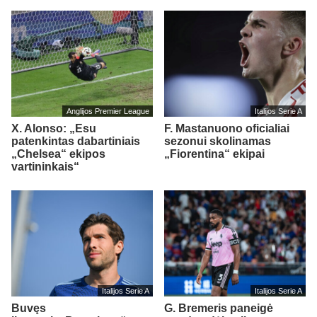
Anglijos Premier League
Italijos Serie A
X. Alonso: „Esu
F. Mastanuono oficialiai
patenkintas dabartiniais
sezonui skolinamas
„Chelsea“ ekipos
„Fiorentina“ ekipai
vartininkais“
Italijos Serie A
Italijos Serie A
Buvęs
G. Bremeris paneigė