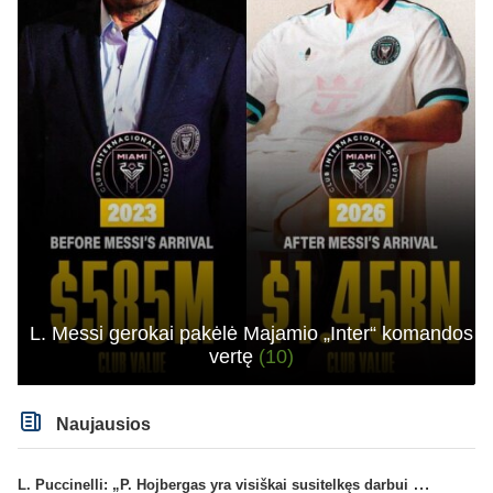
L. Messi gerokai pakėlė Majamio „Inter“ komandos
vertę
(10)
Naujausios
L. Puccinelli: „P. Hojbergas yra visiškai susitelkęs darbui Marselyje“