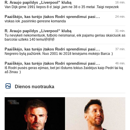
R. Araujo papildys „Liverpool“ klubą
16 min.
Van Dijk gime 1991 liepos 8 d ,taigi ,jam ne 38 o 35 metai .Taigi nepezek
Paaiškėjo, kas turėjo įtakos Rodri sprendimui pasirinkti Barselonos pusę
24 min.
viskas iok ,pasirinko geresne komanda
R. Araujo papildys „Liverpool“ klubą
31 min.
Tu nevykeli nekomentuok, futbolo neismanai, eik pajamu geriau skaiciuok as
barcolai uzteks 140 lemu🤣🤣🤣
Paaiškėjo, kas turėjo įtakos Rodri sprendimui pasirinkti Barselonos pusę
37 min.
Negreiro bylą pažiūrėk. Nuo 2001 iki 2018 teisėjams mokėjo Barca :)
Paaiškėjo, kas turėjo įtakos Rodri sprendimui pasirinkti Barselonos pusę
46 min.
Iš Rodri pusės geras ejimas, bet jei išstums tokius žaidėjus kaip Pedri tai ką
aš žinau :)
Dienos nuotrauka