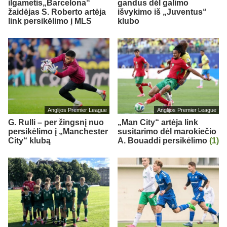
ilgametis„Barcelona“
gandus dėl galimo
žaidėjas S. Roberto artėja
išvykimo iš „Juventus“
link persikėlimo į MLS
klubo
Anglijos Premier League
Anglijos Premier League
G. Rulli – per žingsnį nuo
„Man City“ artėja link
persikėlimo į „Manchester
susitarimo dėl marokiečio
City“ klubą
A. Bouaddi persikėlimo
(1)