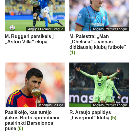
Anglijos Premier League
Anglijos Premier League
M. Ruggeri persikels į
M. Palestra: „Man
„Aston Villa“ ekipą
„Chelsea“ – vienas
didžiausių klubų futbole“
(1)
Ispanijos La Liga
Anglijos Premier League
Paaiškėjo, kas turėjo
R. Araujo papildys
įtakos Rodri sprendimui
„Liverpool“ klubą
(5)
pasirinkti Barselonos
pusę
(6)