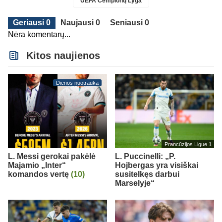
UEFA Čempionų Lyga
Geriausi 0
Naujausi 0
Seniausi 0
Nėra komentarų...
Kitos naujienos
Dienos nuotrauka
Prancūzijos Ligue 1
L. Messi gerokai pakėlė
L. Puccinelli: „P.
Majamio „Inter“
Hojbergas yra visiškai
komandos vertę
(10)
susitelkęs darbui
Marselyje“