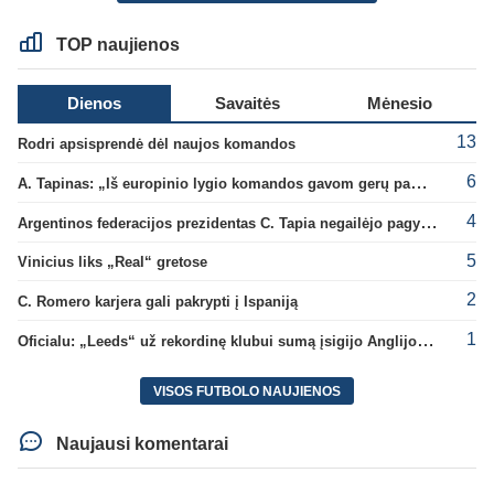
TOP naujienos
Dienos
Savaitės
Mėnesio
13
Rodri apsisprendė dėl naujos komandos
6
A. Tapinas: „Iš europinio lygio komandos gavom gerų pamokų“
4
Argentinos federacijos prezidentas C. Tapia negailėjo pagyrų G. Infantino
5
Vinicius liks „Real“ gretose
2
C. Romero karjera gali pakrypti į Ispaniją
1
Oficialu: „Leeds“ už rekordinę klubui sumą įsigijo Anglijos rinktinės vartininką
VISOS FUTBOLO NAUJIENOS
Naujausi komentarai