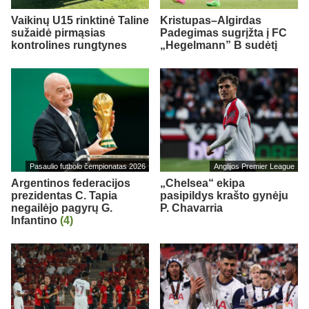
Vaikinų U15 rinktinė Taline
Kristupas–Algirdas
sužaidė pirmąsias
Padegimas sugrįžta į FC
kontrolines rungtynes
„Hegelmann” B sudėtį
Pasaulio futbolo čempionatas 2026
Anglijos Premier League
Argentinos federacijos
„Chelsea“ ekipa
prezidentas C. Tapia
pasipildys krašto gynėju
negailėjo pagyrų G.
P. Chavarria
Infantino
(4)