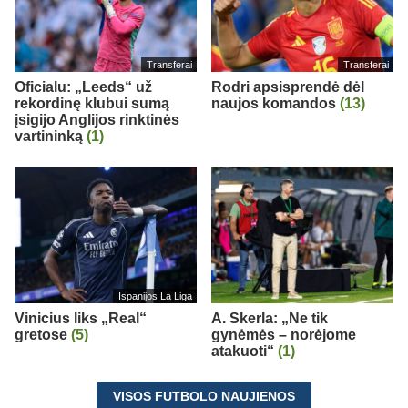
Transferai
Transferai
Oficialu: „Leeds“ už
Rodri apsisprendė dėl
rekordinę klubui sumą
naujos komandos
(13)
įsigijo Anglijos rinktinės
vartininką
(1)
Ispanijos La Liga
Vinicius liks „Real“
A. Skerla: „Ne tik
gretose
(5)
gynėmės – norėjome
atakuoti“
(1)
VISOS FUTBOLO NAUJIENOS