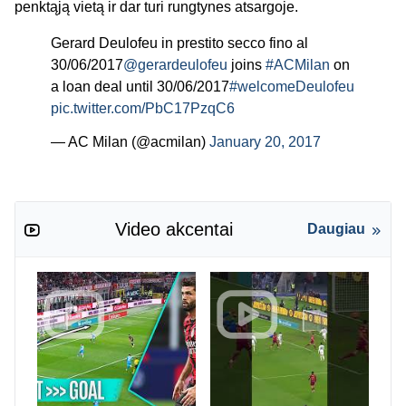
penktąją vietą ir dar turi rungtynes atsargoje.
Gerard Deulofeu in prestito secco fino al
30/06/2017
@gerardeulofeu
joins
#ACMilan
on
a loan deal until 30/06/2017
#welcomeDeulofeu
pic.twitter.com/PbC17PzqC6
— AC Milan (@acmilan)
January 20, 2017
Video akcentai
Daugiau