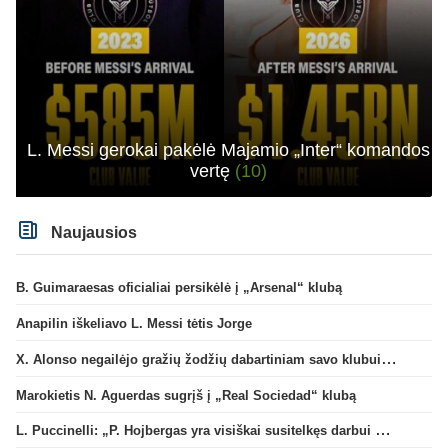
L. Messi gerokai pakėlė Majamio „Inter“ komandos
vertę
(10)
Naujausios
B. Guimaraesas oficialiai persikėlė į „Arsenal“ klubą
Anapilin iškeliavo L. Messi tėtis Jorge
X. Alonso negailėjo gražių žodžių dabartiniam savo klubui „Chelsea“
Marokietis N. Aguerdas sugrįš į „Real Sociedad“ klubą
L. Puccinelli: „P. Hojbergas yra visiškai susitelkęs darbui Marselyje“