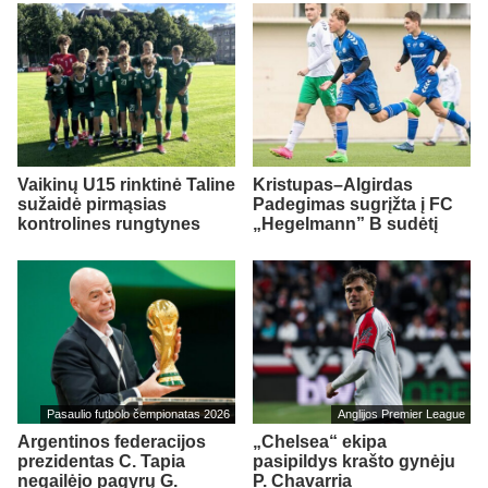
Vaikinų U15 rinktinė Taline
Kristupas–Algirdas
sužaidė pirmąsias
Padegimas sugrįžta į FC
kontrolines rungtynes
„Hegelmann” B sudėtį
Pasaulio futbolo čempionatas 2026
Anglijos Premier League
Argentinos federacijos
„Chelsea“ ekipa
prezidentas C. Tapia
pasipildys krašto gynėju
negailėjo pagyrų G.
P. Chavarria