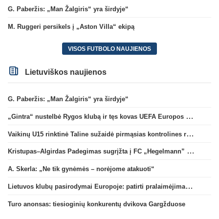
G. Paberžis: „Man Žalgiris“ yra širdyje“
M. Ruggeri persikels į „Aston Villa“ ekipą
VISOS FUTBOLO NAUJIENOS
Lietuviškos naujienos
G. Paberžis: „Man Žalgiris“ yra širdyje“
„Gintra“ nustelbė Rygos klubą ir tęs kovas UEFA Europos taurės atrankoje
Vaikinų U15 rinktinė Taline sužaidė pirmąsias kontrolines rungtynes
Kristupas–Algirdas Padegimas sugrįžta į FC „Hegelmann” B sudėtį
A. Skerla: „Ne tik gynėmės – norėjome atakuoti“
Lietuvos klubų pasirodymai Europoje: patirti pralaimėjimai Kroatijos atstovams
Turo anonsas: tiesioginių konkurentų dvikova Gargžduose