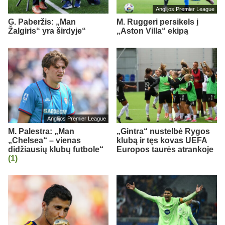
Anglijos Premier League
G. Paberžis: „Man
M. Ruggeri persikels į
Žalgiris“ yra širdyje“
„Aston Villa“ ekipą
Anglijos Premier League
M. Palestra: „Man
„Gintra“ nustelbė Rygos
„Chelsea“ – vienas
klubą ir tęs kovas UEFA
didžiausių klubų futbole“
Europos taurės atrankoje
(1)