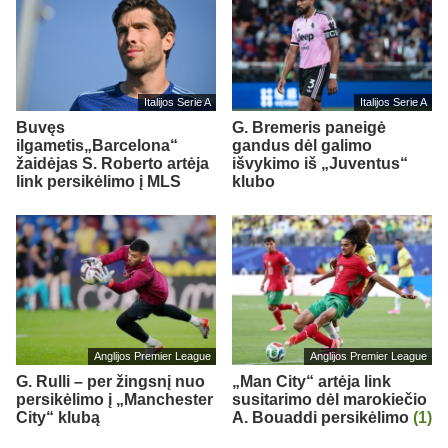
Italijos Serie A
Italijos Serie A
Buvęs
G. Bremeris paneigė
ilgametis„Barcelona“
gandus dėl galimo
žaidėjas S. Roberto artėja
išvykimo iš „Juventus“
link persikėlimo į MLS
klubo
Anglijos Premier League
Anglijos Premier League
G. Rulli – per žingsnį nuo
„Man City“ artėja link
persikėlimo į „Manchester
susitarimo dėl marokiečio
City“ klubą
A. Bouaddi persikėlimo
(1)