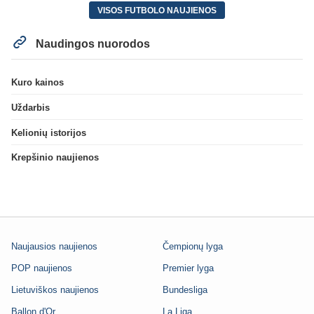
VISOS FUTBOLO NAUJIENOS
Naudingos nuorodos
Kuro kainos
Uždarbis
Kelionių istorijos
Krepšinio naujienos
Naujausios naujienos
Čempionų lyga
POP naujienos
Premier lyga
Lietuviškos naujienos
Bundesliga
Ballon d'Or
La Liga