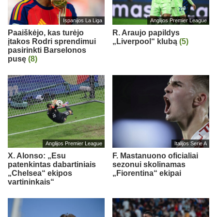
Ispanijos La Liga
Anglijos Premier League
Paaiškėjo, kas turėjo
R. Araujo papildys
įtakos Rodri sprendimui
„Liverpool“ klubą
(5)
pasirinkti Barselonos
pusę
(8)
Anglijos Premier League
Italijos Serie A
X. Alonso: „Esu
F. Mastanuono oficialiai
patenkintas dabartiniais
sezonui skolinamas
„Chelsea“ ekipos
„Fiorentina“ ekipai
vartininkais“