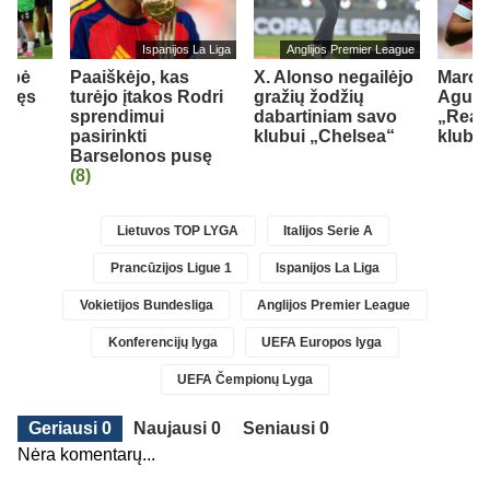
Ispanijos La Liga
Anglijos Premier League
elbė
Paaiškėjo, kas
X. Alonso negailėjo
Maroki
r tęs
turėjo įtakos Rodri
gražių žodžių
Aguerd
sprendimui
dabartiniam savo
„Real
ės
pasirinkti
klubui „Chelsea“
klubą
Barselonos pusę
(8)
Lietuvos TOP LYGA
Italijos Serie A
Prancūzijos Ligue 1
Ispanijos La Liga
Vokietijos Bundesliga
Anglijos Premier League
Konferencijų lyga
UEFA Europos lyga
UEFA Čempionų Lyga
Geriausi 0
Naujausi 0
Seniausi 0
Nėra komentarų...