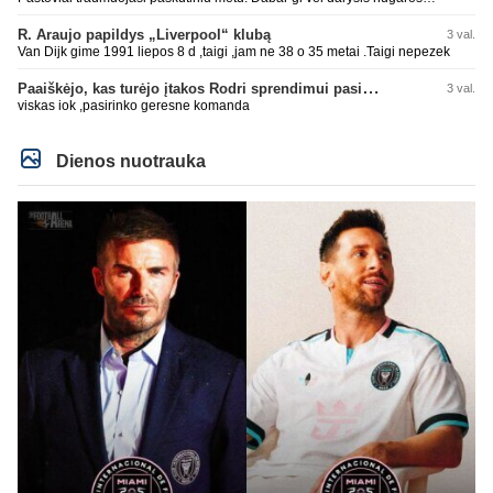
operaciją, tai kada grįš į aikštę? Po pusės metų? Ne ne ačiū. Viskas gerai,
Real turi ir geresnių opcijų, Mauras viską sustatys į vietas. Jeigu jis iš tikro
R. Araujo papildys „Liverpool“ klubą
3 val.
būtų buvęs reikalingas, Perezas būtų ir pasiėmęs seniai. Beja ir ManCity, ne
Van Dijk gime 1991 liepos 8 d ,taigi ,jam ne 38 o 35 metai .Taigi nepezek
šiaip sau paleidžia jį. Sėkmės jam Barcoje, galės su savo korešais iš
rinktinės kartu pažaisti karjeros saulėlydyje.
Paaiškėjo, kas turėjo įtakos Rodri sprendimui pasirinkti Barselonos pusę
3 val.
viskas iok ,pasirinko geresne komanda
Dienos nuotrauka