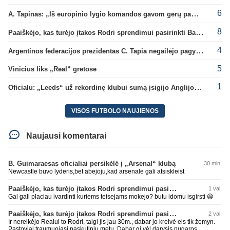
6
A. Tapinas: „Iš europinio lygio komandos gavom gerų pamokų“
8
Paaiškėjo, kas turėjo įtakos Rodri sprendimui pasirinkti Barselonos pusę
4
Argentinos federacijos prezidentas C. Tapia negailėjo pagyrų G. Infantino
5
Vinicius liks „Real“ gretose
1
Oficialu: „Leeds“ už rekordinę klubui sumą įsigijo Anglijos rinktinės vartininką
VISOS FUTBOLO NAUJIENOS
Naujausi komentarai
B. Guimaraesas oficialiai persikėlė į „Arsenal“ klubą
30 min.
Newcastle buvo lyderis,bet abejoju,kad arsenale gali atsiskleist
Paaiškėjo, kas turėjo įtakos Rodri sprendimui pasirinkti Barselonos pusę
1 val.
Gal gali placiau ivardinti kuriems teisejams mokejo? butu idomu isgirsti 😀
Paaiškėjo, kas turėjo įtakos Rodri sprendimui pasirinkti Barselonos pusę
2 val.
Ir nereikėjo Realui to Rodri, taigi jis jau 30m., dabar jo kreivė eis tik žemyn.
Pastoviai traumuojasi paskutiniu metu. Dabar gi vėl darysis nugaros