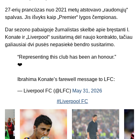
27-erių prancūzas nuo 2021 metų atstovavo „raudonųjų“
spalvas. Jis išvyks kaip „Premier“ lygos čempionas.
Dar sezono pabaigoje žurnalistas skelbė apie bręstanti I.
Konate ir „Liverpool“ susitarimą dėl naujo kontrakto, tačiau
galiausiai dvi pusės nepasiekė bendro susitarimo.
“Representing this club has been an honour.”
❤️
Ibrahima Konate’s farewell message to LFC:
— Liverpool FC (@LFC)
May 31, 2026
#Liverpool FC