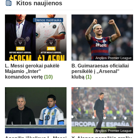
Kitos naujienos
Dienos nuotrauka
Anglijos Premier League
L. Messi gerokai pakėlė
B. Guimaraesas oficialiai
Majamio „Inter“
persikėlė į „Arsenal“
komandos vertę
(10)
klubą
(1)
Anglijos Premier League