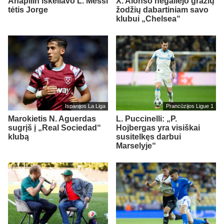
Anapilin iškeliavo L. Messi
X. Alonso negailėjo gražių
tėtis Jorge
žodžių dabartiniam savo
klubui „Chelsea“
Ispanijos La Liga
Prancūzijos Ligue 1
Marokietis N. Aguerdas
L. Puccinelli: „P.
sugrįš į „Real Sociedad“
Hojbergas yra visiškai
klubą
susitelkęs darbui
Marselyje“