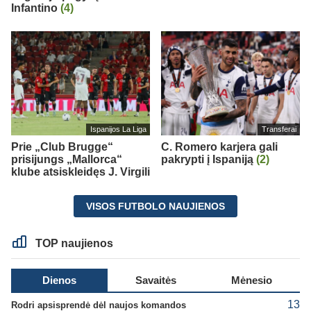
Infantino
(4)
Ispanijos La Liga
Transferai
Prie „Club Brugge“
C. Romero karjera gali
prisijungs „Mallorca“
pakrypti į Ispaniją
(2)
klube atsiskleidęs J. Virgili
VISOS FUTBOLO NAUJIENOS
TOP naujienos
Dienos
Savaitės
Mėnesio
13
Rodri apsisprendė dėl naujos komandos