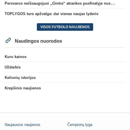
Persvaros neišsaugojusi „Gintra“ atrankos pusfinalyje nusileido Škotijos čempionėms
TOPLYGOS turo apžvalga: dar vienas naujas lyderis
VISOS FUTBOLO NAUJIENOS
Naudingos nuorodos
Kuro kainos
Uždarbis
Kelionių istorijos
Krepšinio naujienos
Naujausios naujienos
Čempionų lyga