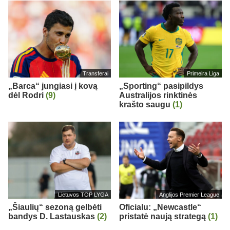
Transferai
Primeira Liga
„Barca“ jungiasi į kovą
„Sporting“ pasipildys
dėl Rodri
(9)
Australijos rinktinės
krašto saugu
(1)
Lietuvos TOP LYGA
Anglijos Premier League
„Šiaulių“ sezoną gelbėti
Oficialu: „Newcastle“
bandys D. Lastauskas
(2)
pristatė naują strategą
(1)