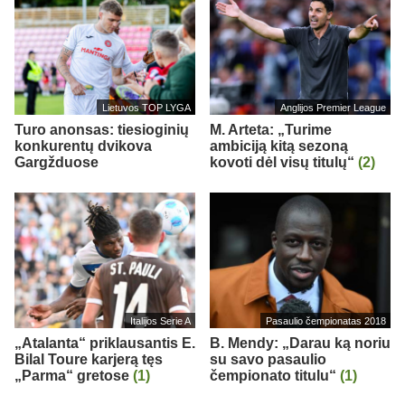
Lietuvos TOP LYGA
Anglijos Premier League
Turo anonsas: tiesioginių
M. Arteta: „Turime
konkurentų dvikova
ambiciją kitą sezoną
Gargžduose
kovoti dėl visų titulų“
(2)
Italijos Serie A
Pasaulio čempionatas 2018
„Atalanta“ priklausantis E.
B. Mendy: „Darau ką noriu
Bilal Toure karjerą tęs
su savo pasaulio
„Parma“ gretose
(1)
čempionato titulu“
(1)