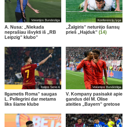
Vokietijos Bundesliga
Konferencijų lyga
A. Nusa: „Niekada
„Žalgiris“ neturėjo šansų
neprašiau išvykti iš „RB
prieš „Hajduk“
(14)
Leipzig“ klubo“
Italijos Serie A
Vokietijos Bundesliga
Ilgametis Roma“ saugas
V. Kompany pasisakė apie
L. Pellegrini dar metams
gandus dėl M. Olise
liks šiame klube
ateities „Bayern“ gretose