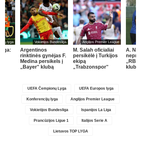
cijų lyga
Vokietijos Bundesliga
Anglijos Premier League
lyga:
Argentinos
M. Salah oficialiai
A. Nu
rinktinės gynėjas F.
persikėlė į Turkijos
nepraš
Medina persikels į
ekipą
„RB L
„Bayer“ klubą
„Trabzonspor“
klubo
)
UEFA Čempionų Lyga
UEFA Europos lyga
Konferencijų lyga
Anglijos Premier League
Vokietijos Bundesliga
Ispanijos La Liga
Prancūzijos Ligue 1
Italijos Serie A
Lietuvos TOP LYGA