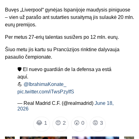
Buvęs „Liverpool“ gynėjas Ispanijoje maudysis piniguose
– vien už parašo ant sutarties suraitymą jis sulaukė 20 mln.
eurų premijos.
Per metus 27-erių talentas susižers po 12 mln. eurų.
Šiuo metu jis kartu su Prancūzijos rinktine dalyvauja
pasaulio čempionate.
🛡️ El nuevo guardián de la defensa ya está
aquí.
💪
@IbrahimaKonate_
pic.twitter.com/iTwsPzyIfS
— Real Madrid C.F. (@realmadrid)
June 18,
2026
😂
1
😍
2
😲
0
😡
3