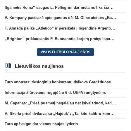
Ilgametis Roma“ saugas L. Pellegrini dar metams liks šiame klube
V. Kompany pasisakė apie gandus dėl M. Olise ateities „Bayern“ gretose
T. Almada paliks „Atletico“ ir persikels į legendinę Argentinos ekipą
„Brighton“ priklausantis F. Buonanotte karjerą pratęs Ispanijoje
VISOS FUTBOLO NAUJIENOS
Lietuviškos naujienos
Turo anonsas: tiesioginių konkurentų dvikova Gargžduose
Informacija žiūrovams rugpjūčio 6 d. UEFA rungtynėms
M. Capanas: „Prieš pusmetį negalėjau net įsivaizduoti, kad žaisime prieš „Hajduk“
A. Skerla prieš dvikovą su „Hajduk“: „Tai kito kalibro komanda“
Turo apžvalga: dar vienas naujas lyderis