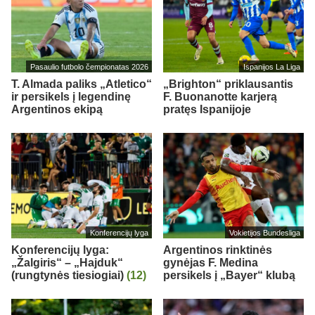
Pasaulio futbolo čempionatas 2026
Ispanijos La Liga
T. Almada paliks „Atletico“
„Brighton“ priklausantis
ir persikels į legendinę
F. Buonanotte karjerą
Argentinos ekipą
pratęs Ispanijoje
Konferencijų lyga
Vokietijos Bundesliga
Konferencijų lyga:
Argentinos rinktinės
„Žalgiris“ – „Hajduk“
gynėjas F. Medina
(rungtynės tiesiogiai)
(12)
persikels į „Bayer“ klubą