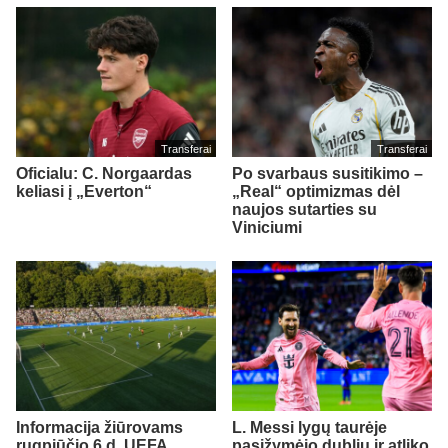
Transferai
Transferai
Oficialu: C. Norgaardas
Po svarbaus susitikimo –
keliasi į „Everton“
„Real“ optimizmas dėl
naujos sutarties su
Viniciumi
Informacija žiūrovams
L. Messi lygų taurėje
rugpjūčio 6 d. UEFA
pasižymėjo dubliu ir atliko