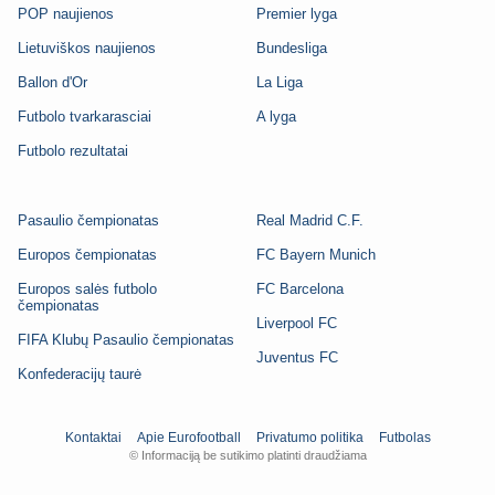
POP naujienos
Premier lyga
Lietuviškos naujienos
Bundesliga
Ballon d'Or
La Liga
Futbolo tvarkarasciai
A lyga
Futbolo rezultatai
Pasaulio čempionatas
Real Madrid C.F.
Europos čempionatas
FC Bayern Munich
Europos salės futbolo
FC Barcelona
čempionatas
Liverpool FC
FIFA Klubų Pasaulio čempionatas
Juventus FC
Konfederacijų taurė
Kontaktai
Apie Eurofootball
Privatumo politika
Futbolas
© Informaciją be sutikimo platinti draudžiama