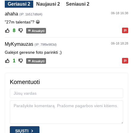
Geriausi 2
Naujausi 2
Seniausi 2
ahaha
06-18 16:38
(IP: 1b517d8d4)
"27m talentas"? 😀
8
Atsakyti
MyKymauzas
06-18 18:28
(IP: 79f8e983d)
Galėjot geresne foto parinkti ;)
1
Atsakyti
Komentuoti
SIŲSTI