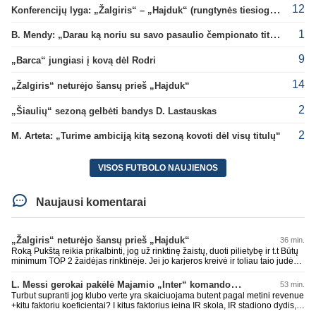
12
Konferencijų lyga: „Žalgiris“ – „Hajduk“ (rungtynės tiesiogiai)
1
B. Mendy: „Darau ką noriu su savo pasaulio čempionato titulu“
9
„Barca“ jungiasi į kovą dėl Rodri
14
„Žalgiris“ neturėjo šansų prieš „Hajduk“
2
„Šiaulių“ sezoną gelbėti bandys D. Lastauskas
2
M. Arteta: „Turime ambiciją kitą sezoną kovoti dėl visų titulų“
VISOS FUTBOLO NAUJIENOS
Naujausi komentarai
„Žalgiris“ neturėjo šansų prieš „Hajduk“
36 min.
Roką Pukštą reikia prikalbinti, jog už rinktinę žaistų, duoti pilietybę ir t.t Būtų
minimum TOP 2 žaidėjas rinktinėje. Jei jo karjeros kreivė ir toliau taio judės,
bus per vėlu po to, nes JAV ji pasikvies žaisti.
L. Messi gerokai pakėlė Majamio „Inter“ komandos vertę
53 min.
Turbut supranti jog klubo verte yra skaiciuojama butent pagal metini revenue
+kitu faktoriu koeficientai? I kitus faktorius ieina IR skola, IR stadiono dydis,
IR lygos populiarumas, IR dar eile kitu dalyku. O tavo pamineta Barca kuo