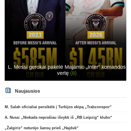
L. Messi gerokai pakėlė Majamio „Inter“ komandos
vertę
(8)
Naujausios
M. Salah oficialiai persikėlė į Turkijos ekipą „Trabzonspor“
A. Nusa: „Niekada neprašiau išvykti iš „RB Leipzig“ klubo“
„Žalgiris“ neturėjo šansų prieš „Hajduk“