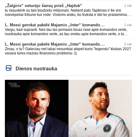
puikiausiai sugeneravo rekordini 1.1B revenue, kas stipriai prisidejo prie
„Žalgiris“ neturėjo šansų prieš „Hajduk“
1 val.
milzinisko klubo vertes suoli siemet. Be to, tie 200 pamineti cia yra visiskai
tu nejuokink su tais biudzetu milijonais. Nebent pats Tapkinas ir tie visi
on-point, jeigu jau musu mylimas D. prasneko apie klubo vertes kelima, arba
issivepeliai tribune kur rode. Visiems aisku, ko truksta ir del ko pralaimima.
CR atveju - numusima.
tas pats ir su kavianskais. Bet nenorim pripazint, kad net jei neturim
ziniasklaidos, kuri isanalizuoti po pirsteli, ko kam truksta, tai nei kalnietis nei
L. Messi gerokai pakėlė Majamio „Inter“ komandos vertę
1 val.
kasperunas nesusigaudys. Aciu, mercys, lauksim wilno grietineles
Vargu, kad supranti. Nes tau tas pirmasis bicas rase apie komandos verte,
besivaipanciu itamet Konfu lygoje 20 tukst. stadione...jei makleriui tapinui
nuotrauka apie komandos verte, as tau sneku apie komandos verte, o tu
neatsibos sitas projektas
vistiek apie revenue tauziji. Barca dabar belekokiose skolose ir "pirmauja"
pasaulyje pagal tai, bet uzima antra vieta po Realo pagal klubine verte
L. Messi gerokai pakėlė Majamio „Inter“ komandos vertę
2 val.
pasaulyje. Tokios ten ir finansines problemos pas ta Al Nassr kai PIF vienu
Zinau, o tu? Galeciau net labai nesunkiai atspet kuris "legendu" klubas 2027
rankos mostu galetu viska nubraukti jeigu noretu. Siaip tas PIF savo
vasara tures maziau finansiniu problemu :))
priziurimus klubus galetu arabuose griezciau kontroliuoti nes rinka nesveikai
iskraipyta per ju isikalinejimus.
Dienos nuotrauka