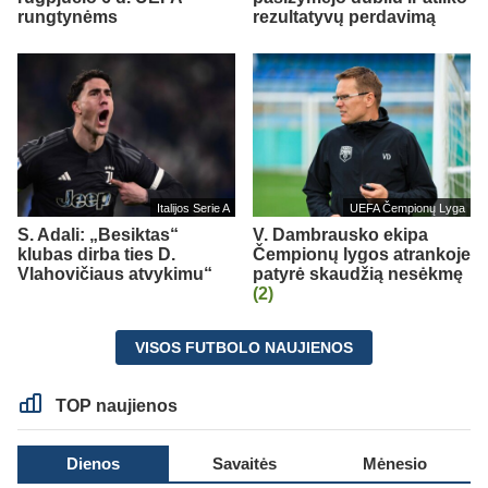
rungtynėms
rezultatyvų perdavimą
Italijos Serie A
UEFA Čempionų Lyga
S. Adali: „Besiktas“
V. Dambrausko ekipa
klubas dirba ties D.
Čempionų lygos atrankoje
Vlahovičiaus atvykimu“
patyrė skaudžią nesėkmę
(2)
VISOS FUTBOLO NAUJIENOS
TOP naujienos
Dienos
Savaitės
Mėnesio