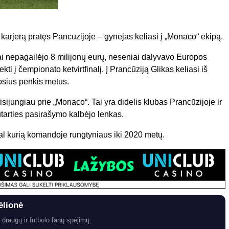
 karjerą pratęs Pancūzijoje – gynėjas keliasi į „Monaco“ ekipą.
i nepagailėjo 8 milijonų eurų, neseniai dalyvavo Europos
ti į čempionato ketvirtfinalį. Į Prancūziją Glikas keliasi iš
uosius penkis metus.
risijungiau prie „Monaco“. Tai yra didelis klubas Prancūzijoje ir
sutarties pasirašymo kalbėjo lenkas.
al kurią komandoje rungtyniaus iki 2020 metų.
ėlionė
 draugų ir futbolo fanų spėjimų.