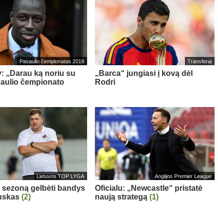
Pasaulio čempionatas 2018
Transferai
: „Darau ką noriu su
„Barca“ jungiasi į kovą dėl
aulio čempionato
Rodri
Lietuvos TOP LYGA
Anglijos Premier League
“ sezoną gelbėti bandys
Oficialu: „Newcastle“ pristatė
auskas
(2)
naują strategą
(1)