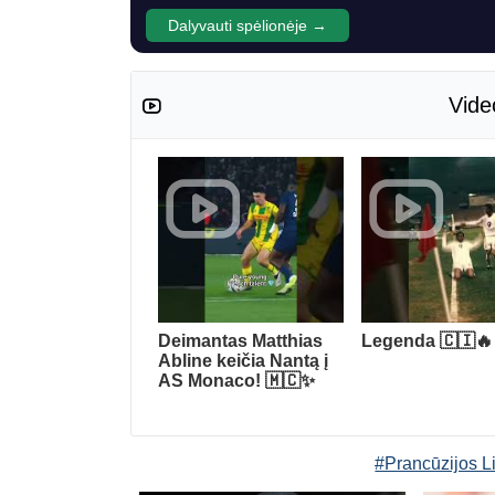
Dalyvauti spėlionėje →
Vide
Deimantas Matthias
Legenda 🇨🇮🔥
Abline keičia Nantą į
AS Monaco! 🇲🇨✨
#Prancūzijos L