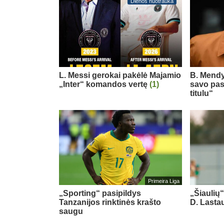
Dienos nuotrauka
L. Messi gerokai pakėlė Majamio
B. Mendy
„Inter“ komandos vertę
(1)
savo pas
titulu“
Primeira Liga
„Sporting“ pasipildys
„Šiaulių
Tanzanijos rinktinės krašto
D. Last
saugu