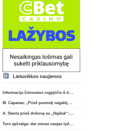
Lietuviškos naujienos
Informacija žiūrovams rugpjūčio 6 d. UEFA rungtynėms
M. Capanas: „Prieš pusmetį negalėjau net įsivaizduoti, kad žaisime prieš „Hajduk“
A. Skerla prieš dvikovą su „Hajduk“: „Tai kito kalibro komanda“
Turo apžvalga: dar vienas naujas lyderis