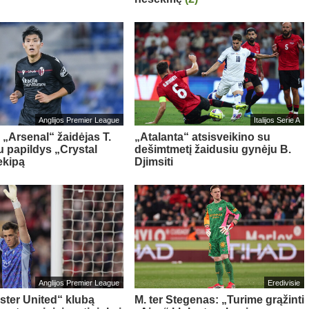
Anglijos Premier League
Italijos Serie A
 „Arsenal“ žaidėjas T.
„Atalanta“ atsisveikino su
 papildys „Crystal
dešimtmetį žaidusiu gynėju B.
ekipą
Djimsiti
Anglijos Premier League
Eredivisie
ter United“ klubą
M. ter Stegenas: „Turime grąžinti