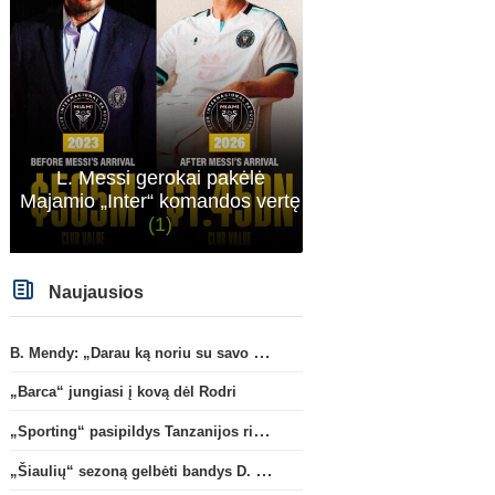
L. Messi gerokai pakėlė
Majamio „Inter“ komandos vertę
(1)
Naujausios
B. Mendy: „Darau ką noriu su savo pasaulio čempionato titulu“
„Barca“ jungiasi į kovą dėl Rodri
„Sporting“ pasipildys Tanzanijos rinktinės krašto saugu
„Šiaulių“ sezoną gelbėti bandys D. Lastauskas