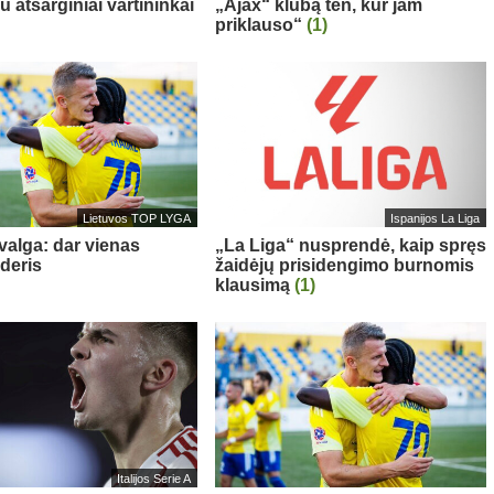
u atsarginiai vartininkai
„Ajax“ klubą ten, kur jam
priklauso“
(1)
Lietuvos TOP LYGA
Ispanijos La Liga
valga: dar vienas
„La Liga“ nusprendė, kaip spręs
yderis
žaidėjų prisidengimo burnomis
klausimą
(1)
Italijos Serie A