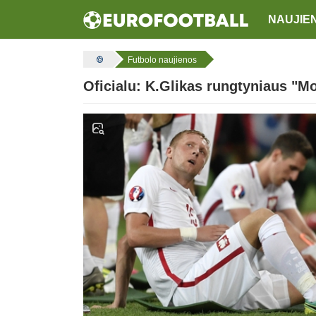
NAUJIE
Futbolo naujienos
Oficialu: K.Glikas rungtyniaus "M