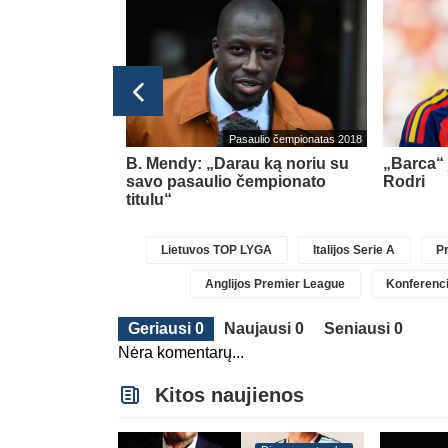
Italijos Serie A
Pasaulio čempionatas 2018
as“ klubas
B. Mendy: „Darau ką noriu su
„Barca“ 
hovičiaus
savo pasaulio čempionato
Rodri
titulu“
Lietuvos TOP LYGA
Italijos Serie A
Pr
Anglijos Premier League
Konferenci
Geriausi 0
Naujausi 0
Seniausi 0
Nėra komentarų...
Kitos naujienos