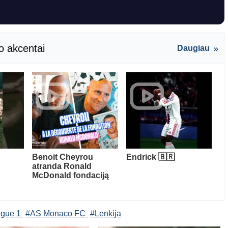
o akcentai
Daugiau
Benoit Cheyrou
Endrick 🇧🇷
atranda Ronald
McDonald fondaciją
igue 1
#AS Monaco FC
#Lenkija