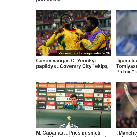
Pasaulio futbolo čempionatas 2026
Ganos saugas C. Yirenkyi
Ilgametis
papildys „Coventry City“ ekipą
Tomiyasu
Palace“ 
M. Capanas: „Prieš pusmetį
„Manches