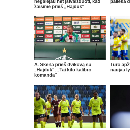
negalėjau net įsivaizduoti, kad
palieka d
žaisime prieš „Hajduk“
A. Skerla prieš dvikovą su
Turo apž
„Hajduk“: „Tai kito kalibro
naujas l
komanda“