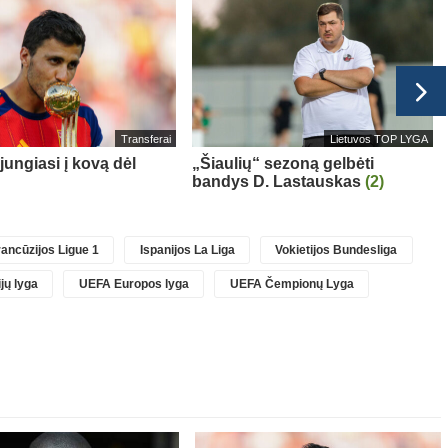
Transferai
Lietuvos TOP LYGA
jungiasi į kovą dėl
„Šiaulių“ sezoną gelbėti
bandys D. Lastauskas
(2)
ancūzijos Ligue 1
Ispanijos La Liga
Vokietijos Bundesliga
jų lyga
UEFA Europos lyga
UEFA Čempionų Lyga