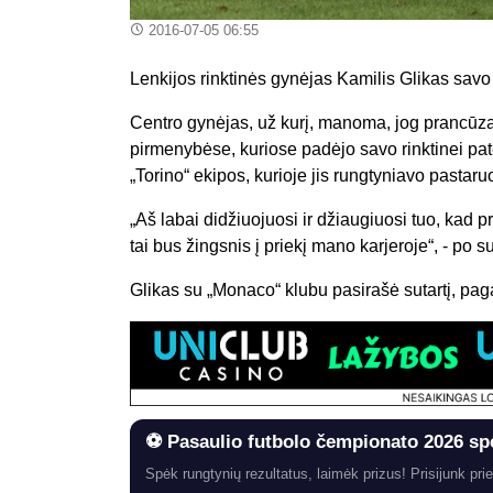
2016-07-05 06:55
Lenkijos rinktinės gynėjas Kamilis Glikas savo
Centro gynėjas, už kurį, manoma, jog prancūza
pirmenybėse, kuriose padėjo savo rinktinei patek
„Torino“ ekipos, kurioje jis rungtyniavo pastar
„Aš labai didžiuojuosi ir džiaugiuosi tuo, kad p
tai bus žingsnis į priekį mano karjeroje“, - po 
Glikas su „Monaco“ klubu pasirašė sutartį, pag
⚽ Pasaulio futbolo čempionato 2026 sp
Spėk rungtynių rezultatus, laimėk prizus! Prisijunk prie