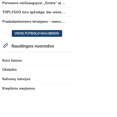
Persvaros neišsaugojusi „Gintra“ atrankos pusfinalyje nusileido Škotijos čempionėms
TOPLYGOS turo apžvalga: dar vienas naujas lyderis
Pradedantiesiems teisėjams – nemokamas seminaras Vilniuje šį penktadienį
VISOS FUTBOLO NAUJIENOS
Naudingos nuorodos
Kuro kainos
Uždarbis
Kelionių istorijos
Krepšinio naujienos