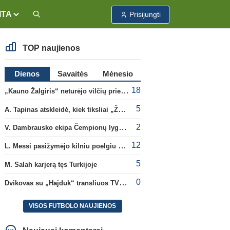
ITA
Prisijungti
TOP naujienos
Dienos
Savaitės
Mėnesio
18
„Kauno Žalgiris“ neturėjo vilčių prieš „Dinamo“
5
A. Tapinas atskleidė, kiek tiksliai „Žalgiris“ jau uždirbo iš UEFA premijų
2
V. Dambrausko ekipa Čempionų lygos atrankoje patyrė skaudžią nesėkmę
12
L. Messi pasižymėjo kilniu poelgiu dėl kilusių gaisrų Madride
5
M. Salah karjerą tęs Turkijoje
0
Dvikovas su „Hajduk“ transliuos TV3, paskutinėje transliacijoje – nauji rekordai
VISOS FUTBOLO NAUJIENOS