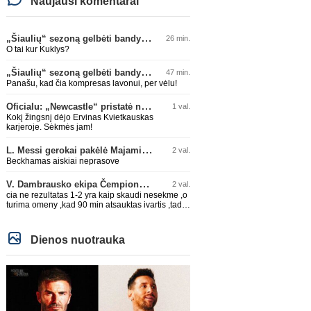
Naujausi komentarai
„Šiaulių“ sezoną gelbėti bandys D. Lastauskas
26 min.
O tai kur Kuklys?
„Šiaulių“ sezoną gelbėti bandys D. Lastauskas
47 min.
Panašu, kad čia kompresas lavonui, per vėlu!
Oficialu: „Newcastle“ pristatė naują strategą
1 val.
Kokį žingsnį dėjo Ervinas Kvietkauskas
karjeroje. Sėkmės jam!
L. Messi gerokai pakėlė Majamio „Inter“ komandos vertę
2 val.
Beckhamas aiskiai neprasove
V. Dambrausko ekipa Čempionų lygos atrankoje patyrė skaudžią nesėkmę
2 val.
cia ne rezultatas 1-2 yra kaip skaudi nesekme ,o
turima omeny ,kad 90 min atsauktas ivartis ,tada
butu lygiosios
Dienos nuotrauka