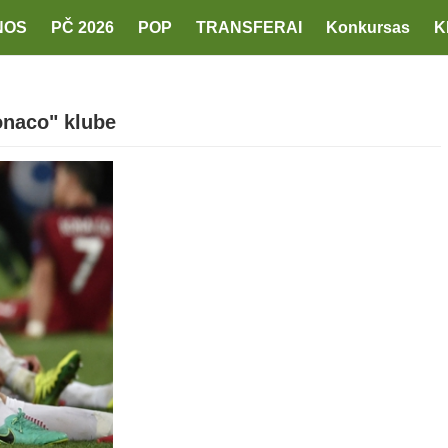
NOS
PČ 2026
POP
TRANSFERAI
Konkursas
K
onaco" klube