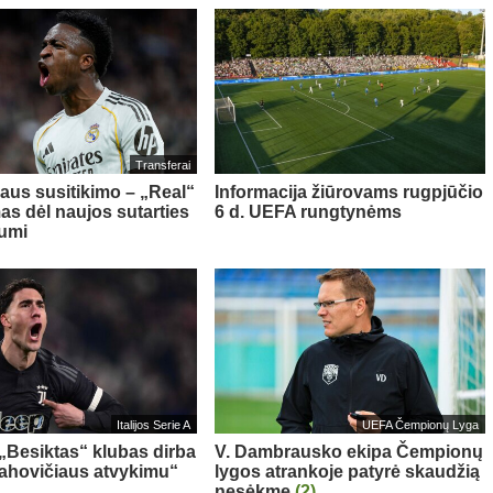
Transferai
aus susitikimo – „Real“
Informacija žiūrovams rugpjūčio
as dėl naujos sutarties
6 d. UEFA rungtynėms
iumi
Italijos Serie A
UEFA Čempionų Lyga
 „Besiktas“ klubas dirba
V. Dambrausko ekipa Čempionų
Vlahovičiaus atvykimu“
lygos atrankoje patyrė skaudžią
nesėkmę
(2)