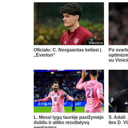
Transferai
Oficialu: C. Norgaardas keliasi į
Po svarb
„Everton“
optimizm
su Vinic
L. Messi lygų taurėje pasižymėjo
S. Adali:
dubliu ir atliko rezultatyvų
ties D. 
perdavimą