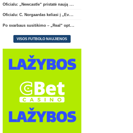
Oficialu: „Newcastle“ pristatė naują strategą
Oficialu: C. Norgaardas keliasi į „Everton“
Po svarbaus susitikimo – „Real“ optimizmas dėl naujos sutarties su Viniciumi
VISOS FUTBOLO NAUJIENOS
Anglijos Premier League
Oficialu: „Newcastle“ pristatė
Oficialu: C. Norgaardas ke
naują strategą
(1)
„Everton“