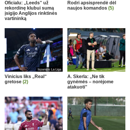
Oficialu: „Leeds“ už
Rodri apsisprendė dėl
rekordinę klubui sumą
naujos komandos
(5)
įsigijo Anglijos rinktinės
vartininką
Ispanijos La Liga
Vinicius liks „Real“
A. Skerla: „Ne tik
gretose
(2)
gynėmės – norėjome
atakuoti“