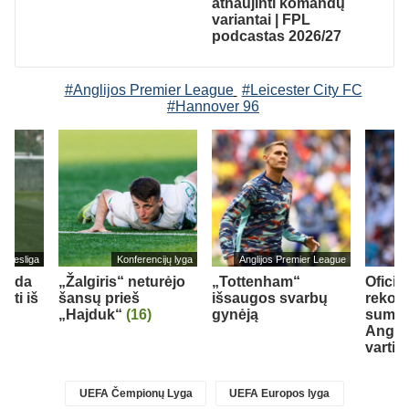
atnaujinti komandų
variantai | FPL
podcastas 2026/27
#Anglijos Premier League
#Leicester City FC
#Hannover 96
undesliga
Konferencijų lyga
Anglijos Premier League
ekada
„Žalgiris“ neturėjo
„Tottenham“
Oficia
kti iš
šansų prieš
išsaugos svarbų
rekord
„Hajduk“
(16)
gynėją
sumą į
Anglij
vartin
UEFA Čempionų Lyga
UEFA Europos lyga