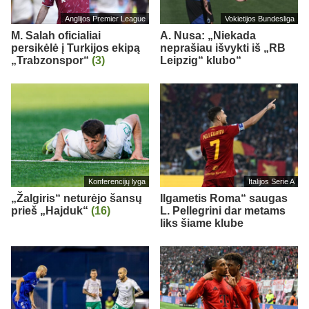
Anglijos Premier League
Vokietijos Bundesliga
M. Salah oficialiai
A. Nusa: „Niekada
persikėlė į Turkijos ekipą
neprašiau išvykti iš „RB
„Trabzonspor“
(3)
Leipzig“ klubo“
Konferencijų lyga
Italijos Serie A
„Žalgiris“ neturėjo šansų
Ilgametis Roma“ saugas
prieš „Hajduk“
(16)
L. Pellegrini dar metams
liks šiame klube