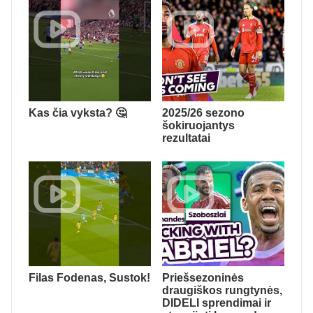
Kas čia vyksta? 🤔
2025/26 sezono
šokiruojantys
rezultatai
Filas Fodenas, Sustok!
Priešsezoninės
draugiškos rungtynės,
DIDELI sprendimai ir