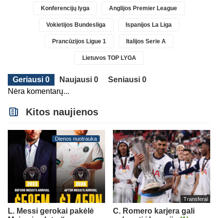
Konferencijų lyga
Anglijos Premier League
Vokietijos Bundesliga
Ispanijos La Liga
Prancūzijos Ligue 1
Italijos Serie A
Lietuvos TOP LYGA
Geriausi 0
Naujausi 0
Seniausi 0
Nėra komentarų...
Kitos naujienos
Dienos nuotrauka
Transferai
L. Messi gerokai pakėlė
C. Romero karjera gali