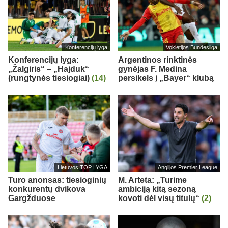
Konferencijų lyga
Vokietijos Bundesliga
Konferencijų lyga:
Argentinos rinktinės
„Žalgiris“ – „Hajduk“
gynėjas F. Medina
(rungtynės tiesiogiai)
(14)
persikels į „Bayer“ klubą
Lietuvos TOP LYGA
Anglijos Premier League
Turo anonsas: tiesioginių
M. Arteta: „Turime
konkurentų dvikova
ambiciją kitą sezoną
Gargžduose
kovoti dėl visų titulų“
(2)