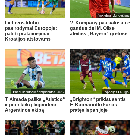
Vokietijos Bundesliga
Lietuvos klubų
V. Kompany pasisakė apie
pasirodymai Europoje:
gandus dėl M. Olise
patirti pralaimėjimai
ateities „Bayern“ gretose
Kroatijos atstovams
Pasaulio futbolo čempionatas 2026
Ispanijos La Liga
T. Almada paliks „Atletico“
„Brighton“ priklausantis
ir persikels į legendinę
F. Buonanotte karjerą
Argentinos ekipą
pratęs Ispanijoje