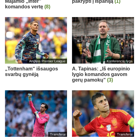
Majamio „Inter“
pakrypti į Ispaniją
(1)
komandos vertę
(8)
Anglijos Premier League
Konferencijų lyga
„Tottenham“ išsaugos
A. Tapinas: „Iš europinio
svarbų gynėją
lygio komandos gavom
gerų pamokų“
(3)
Transferai
Transferai