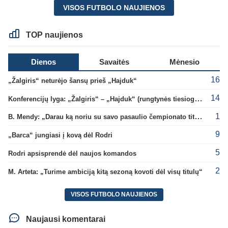
VISOS FUTBOLO NAUJIENOS
TOP naujienos
Dienos
Savaitės
Mėnesio
16
„Žalgiris“ neturėjo šansų prieš „Hajduk“
14
Konferencijų lyga: „Žalgiris“ – „Hajduk“ (rungtynės tiesiogiai)
1
B. Mendy: „Darau ką noriu su savo pasaulio čempionato titulu“
9
„Barca“ jungiasi į kovą dėl Rodri
5
Rodri apsisprendė dėl naujos komandos
2
M. Arteta: „Turime ambiciją kitą sezoną kovoti dėl visų titulų“
VISOS FUTBOLO NAUJIENOS
Naujausi komentarai