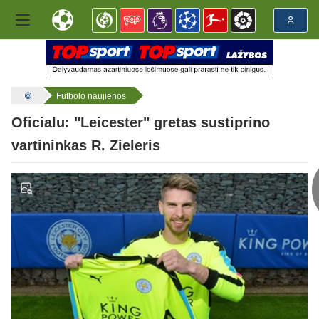
Futbolo naujienos
Oficialu: "Leicester" gretas sustiprino
vartininkas R. Zieleris