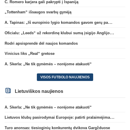
C. Romero karjera gali pakrypti į Ispaniją
„Tottenham“ išsaugos svarbų gynėją
A. Tapinas: „Iš europinio lygio komandos gavom gerų pamokų“
Oficialu: „Leeds“ už rekordinę klubui sumą įsigijo Anglijos rinktinės vartininką
Rodri apsisprendė dėl naujos komandos
Vinicius liks „Real“ gretose
A. Skerla: „Ne tik gynėmės – norėjome atakuoti“
VISOS FUTBOLO NAUJIENOS
Lietuviškos naujienos
A. Skerla: „Ne tik gynėmės – norėjome atakuoti“
Lietuvos klubų pasirodymai Europoje: patirti pralaimėjimai Kroatijos atstovams
Turo anonsas: tiesioginių konkurentų dvikova Gargžduose