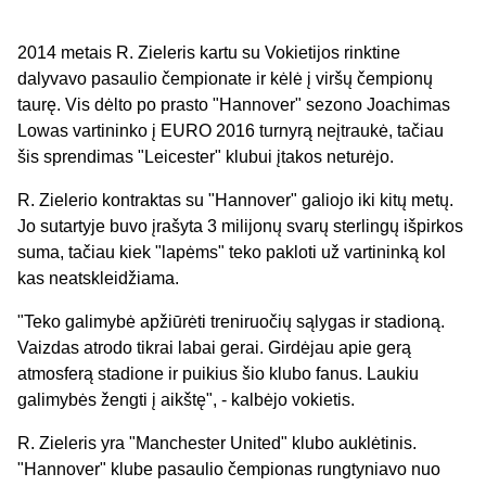
2014 metais R. Zieleris kartu su Vokietijos rinktine
dalyvavo pasaulio čempionate ir kėlė į viršų čempionų
taurę. Vis dėlto po prasto "Hannover" sezono Joachimas
Lowas vartininko į EURO 2016 turnyrą neįtraukė, tačiau
šis sprendimas "Leicester" klubui įtakos neturėjo.
R. Zielerio kontraktas su "Hannover" galiojo iki kitų metų.
Jo sutartyje buvo įrašyta 3 milijonų svarų sterlingų išpirkos
suma, tačiau kiek "lapėms" teko pakloti už vartininką kol
kas neatskleidžiama.
"Teko galimybė apžiūrėti treniruočių sąlygas ir stadioną.
Vaizdas atrodo tikrai labai gerai. Girdėjau apie gerą
atmosferą stadione ir puikius šio klubo fanus. Laukiu
galimybės žengti į aikštę", - kalbėjo vokietis.
R. Zieleris yra "Manchester United" klubo auklėtinis.
"Hannover" klube pasaulio čempionas rungtyniavo nuo