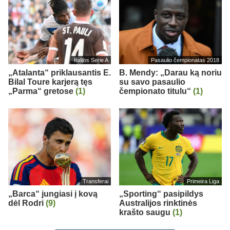
Italijos Serie A
Pasaulio čempionatas 2018
„Atalanta“ priklausantis E.
B. Mendy: „Darau ką noriu
Bilal Toure karjerą tęs
su savo pasaulio
„Parma“ gretose
(1)
čempionato titulu“
(1)
Transferai
Primeira Liga
„Barca“ jungiasi į kovą
„Sporting“ pasipildys
dėl Rodri
(9)
Australijos rinktinės
krašto saugu
(1)