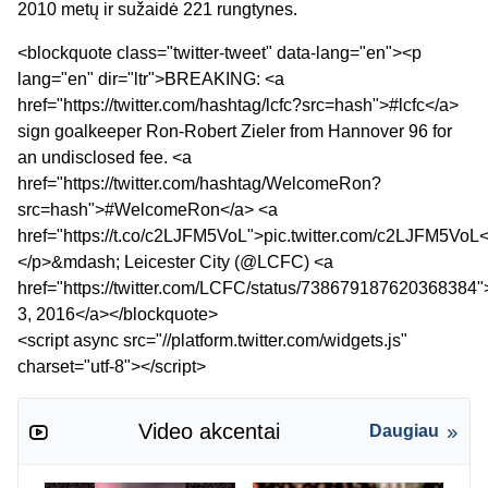
2010 metų ir sužaidė 221 rungtynes.
<blockquote class="twitter-tweet" data-lang="en"><p
lang="en" dir="ltr">BREAKING: <a
href="https://twitter.com/hashtag/lcfc?src=hash">#lcfc</a>
sign goalkeeper Ron-Robert Zieler from Hannover 96 for
an undisclosed fee. <a
href="https://twitter.com/hashtag/WelcomeRon?
src=hash">#WelcomeRon</a> <a
href="https://t.co/c2LJFM5VoL">pic.twitter.com/c2LJFM5VoL
</p>&mdash; Leicester City (@LCFC) <a
href="https://twitter.com/LCFC/status/738679187620368384
3, 2016</a></blockquote>
<script async src="//platform.twitter.com/widgets.js"
charset="utf-8"></script>
Video akcentai
Daugiau