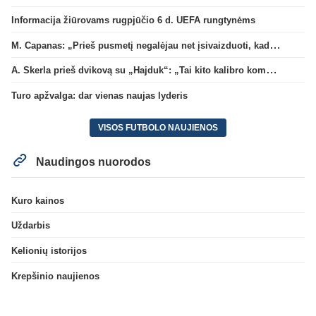
Informacija žiūrovams rugpjūčio 6 d. UEFA rungtynėms
M. Capanas: „Prieš pusmetį negalėjau net įsivaizduoti, kad žaisime prieš „Hajduk“
A. Skerla prieš dvikovą su „Hajduk“: „Tai kito kalibro komanda“
Turo apžvalga: dar vienas naujas lyderis
VISOS FUTBOLO NAUJIENOS
Naudingos nuorodos
Kuro kainos
Uždarbis
Kelionių istorijos
Krepšinio naujienos