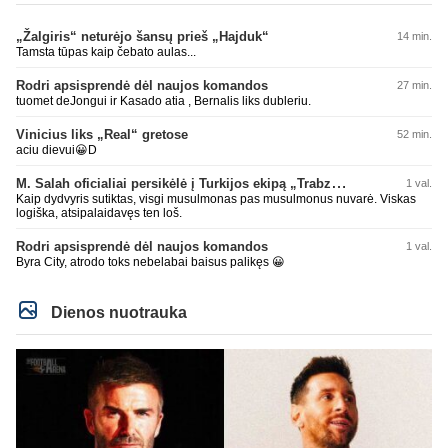
„Žalgiris“ neturėjo šansų prieš „Hajduk“
14 min.
Tamsta tūpas kaip čebato aulas...
Rodri apsisprendė dėl naujos komandos
27 min.
tuomet deJongui ir Kasado atia , Bernalis liks dubleriu.
Vinicius liks „Real“ gretose
52 min.
aciu dievui😀D
M. Salah oficialiai persikėlė į Turkijos ekipą „Trabzonspor“
1 val.
Kaip dydvyris sutiktas, visgi musulmonas pas musulmonus nuvarė. Viskas
logiška, atsipalaidavęs ten loš.
Rodri apsisprendė dėl naujos komandos
1 val.
Byra City, atrodo toks nebelabai baisus palikęs 😀
Dienos nuotrauka