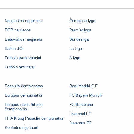
Naujausios naujienos
Čempionų lyga
POP naujienos
Premier lyga
Lietuviškos naujienos
Bundesliga
Ballon d'Or
La Liga
Futbolo tvarkarasciai
A lyga
Futbolo rezultatai
Pasaulio čempionatas
Real Madrid C.F.
Europos čempionatas
FC Bayern Munich
Europos salės futbolo
FC Barcelona
čempionatas
Liverpool FC
FIFA Klubų Pasaulio čempionatas
Juventus FC
Konfederacijų taurė