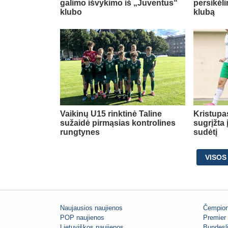
galimo išvykimo iš „Juventus“
persikėl
klubo
klubą
Vaikinų U15 rinktinė Taline
Kristupa
sužaidė pirmąsias kontrolines
sugrįžta
rungtynes
sudėtį
VISOS
Naujausios naujienos
Čempion
POP naujienos
Premier 
Lietuviškos naujienos
Bundesl