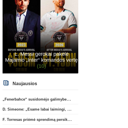
„Chelsea“
L. Messi gerokai pakėlė
Majamio „Inter“ komandos vertę
(10)
Naujausios
„Fenerbahce“ susidomėjo galimybe įsigyti R. Lukaku
D. Simeone: „Esame labai laimingi, kad turime J. Alvarezą“
F. Torresas priėmė sprendimą persikelti į PSG ekipą