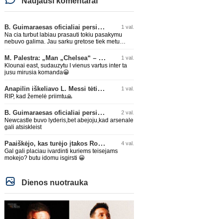
Naujausi komentarai
B. Guimaraesas oficialiai persikėlė į „Arsenal“ klubą
1 val.
Na cia turbut labiau prasauti tokiu pasakymu
nebuvo galima. Jau sarku gretose tiek metu
buvo geriausias zaidejas, tai neprapuls ir
arsenale.
M. Palestra: „Man „Chelsea“ – vienas didžiausių klubų futbole“
1 val.
Klounai east, sudauzytu I vienus vartus inter ta
jusu mirusia komanda😀
Anapilin iškeliavo L. Messi tėtis Jorge
1 val.
RIP, kad žemelė priimtu🙏
B. Guimaraesas oficialiai persikėlė į „Arsenal“ klubą
2 val.
Newcastle buvo lyderis,bet abejoju,kad arsenale
gali atsiskleist
Paaiškėjo, kas turėjo įtakos Rodri sprendimui pasirinkti Barselonos pusę
4 val.
Gal gali placiau ivardinti kuriems teisejams
mokejo? butu idomu isgirsti 😀
Dienos nuotrauka
Anglijos Premier League
Ispanij
X. Alonso negailėjo gražių
Marokietis N. Aguerdas s
žodžių dabartiniam savo klubui
„Real Sociedad“ klubą