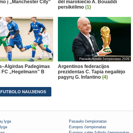
imo į „Manchester City“
dėl marokiečio A. Bouaddi
persikėlimo
(1)
Pasaulio futbolo čempionatas 2026
s–Algirdas Padegimas
Argentinos federacijos
 į FC „Hegelmann” B
prezidentas C. Tapia negailėjo
pagyrų G. Infantino
(4)
 FUTBOLO NAUJIENOS
ų lyga
Pasaulio čempionatas
lyga
Europos čempionatas
iga
Europos salės futbolo čempionatas