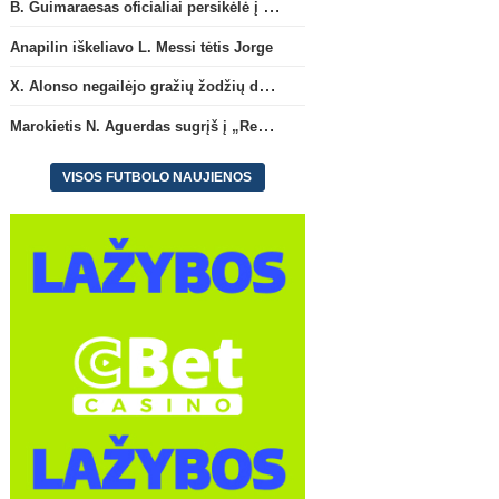
B. Guimaraesas oficialiai persikėlė į „Arsenal“ klubą
Anapilin iškeliavo L. Messi tėtis Jorge
X. Alonso negailėjo gražių žodžių dabartiniam savo klubui „Chelsea“
Marokietis N. Aguerdas sugrįš į „Real Sociedad“ klubą
VISOS FUTBOLO NAUJIENOS