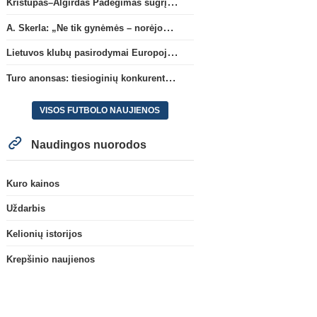
Kristupas–Algirdas Padegimas sugrįžta į FC „Hegelmann” B sudėtį
A. Skerla: „Ne tik gynėmės – norėjome atakuoti“
Lietuvos klubų pasirodymai Europoje: patirti pralaimėjimai Kroatijos atstovams
Turo anonsas: tiesioginių konkurentų dvikova Gargžduose
VISOS FUTBOLO NAUJIENOS
Naudingos nuorodos
Kuro kainos
Uždarbis
Kelionių istorijos
Krepšinio naujienos