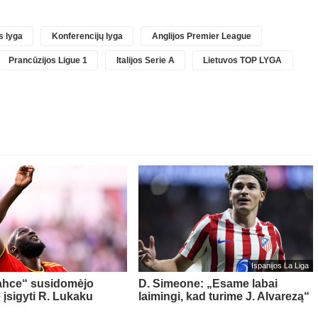
 lyga
Konferencijų lyga
Anglijos Premier League
Prancūzijos Ligue 1
Italijos Serie A
Lietuvos TOP LYGA
Ispanijos La Liga
ahce“ susidomėjo
D. Simeone: „Esame labai
 įsigyti R. Lukaku
laimingi, kad turime J. Alvarezą“