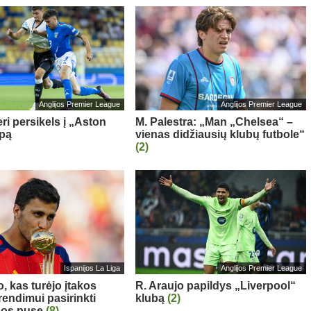
Anglijos Premier League
Anglijos Premier League
ri persikels į „Aston
M. Palestra: „Man „Chelsea“ –
ipą
vienas didžiausių klubų futbole“
(2)
Ispanijos La Liga
Anglijos Premier League
, kas turėjo įtakos
R. Araujo papildys „Liverpool“
rendimui pasirinkti
klubą
(2)
nos pusę
(8)