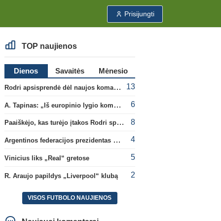
Prisijungti
TOP naujienos
Dienos
Savaitės
Mėnesio
13
Rodri apsisprendė dėl naujos komandos
6
A. Tapinas: „Iš europinio lygio komandos gavom gerų pamokų“
8
Paaiškėjo, kas turėjo įtakos Rodri sprendimui pasirinkti Barselonos pusę
4
Argentinos federacijos prezidentas C. Tapia negailėjo pagyrų G. Infantino
5
Vinicius liks „Real“ gretose
2
R. Araujo papildys „Liverpool“ klubą
VISOS FUTBOLO NAUJIENOS