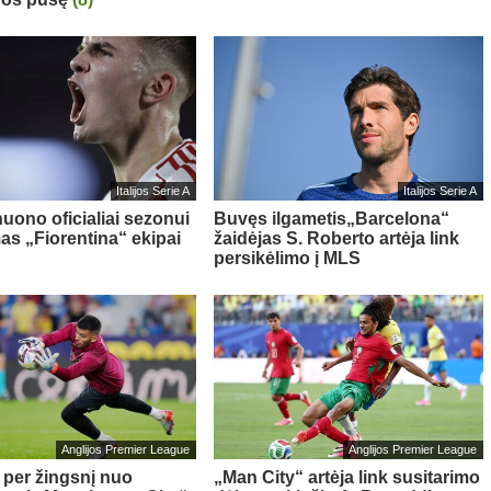
Italijos Serie A
Italijos Serie A
nuono oficialiai sezonui
Buvęs ilgametis„Barcelona“
as „Fiorentina“ ekipai
žaidėjas S. Roberto artėja link
persikėlimo į MLS
Anglijos Premier League
Anglijos Premier League
– per žingsnį nuo
„Man City“ artėja link susitarimo