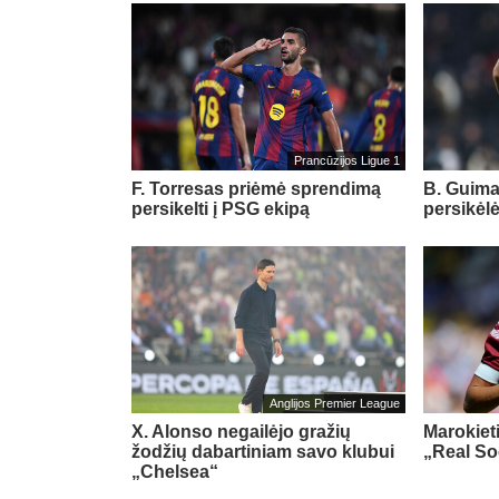
Prancūzijos Ligue 1
F. Torresas priėmė sprendimą
B. Guimar
persikelti į PSG ekipą
persikėl
Anglijos Premier League
X. Alonso negailėjo gražių
Marokiet
žodžių dabartiniam savo klubui
„Real So
„Chelsea“