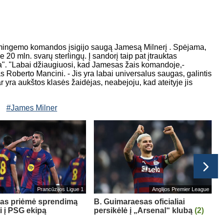
irmingemo komandos įsigijo saugą Jamesą Milnerį . Spėjama,
0 mln. svarų sterlingų. Į sandorį taip pat įtrauktas
lla". "Labai džiaugiuosi, kad Jamesas žais komandoje,-
s Roberto Mancini. - Jis yra labai universalus saugas, galintis
r yra aukštos klasės žaidėjas, neabejoju, kad ateityje jis
#James Milner
Prancūzijos Ligue 1
Anglijos Premier League
sas priėmė sprendimą
B. Guimaraesas oficialiai
ti į PSG ekipą
persikėlė į „Arsenal“ klubą
(2)