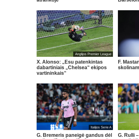
Anglijos Premier League
X. Alonso: „Esu patenkintas
F. Masta
dabartiniais „Chelsea“ ekipos
skolinam
vartininkais“
Italijos Serie A
G. Bremeris paneigė gandus dėl
G. Rulli 