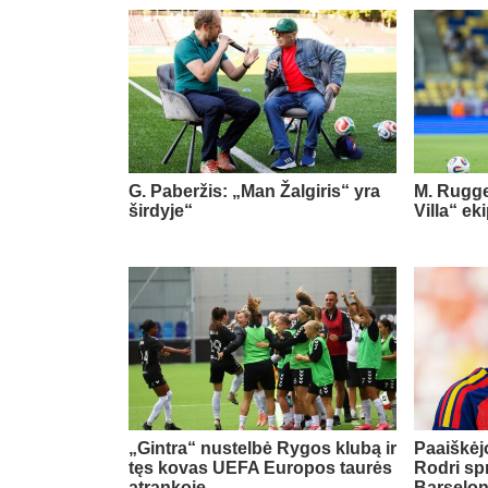
G. Paberžis: „Man Žalgiris“ yra
M. Rugge
širdyje“
Villa“ ek
„Gintra“ nustelbė Rygos klubą ir
Paaiškėjo
tęs kovas UEFA Europos taurės
Rodri sp
atrankoje
Barselo