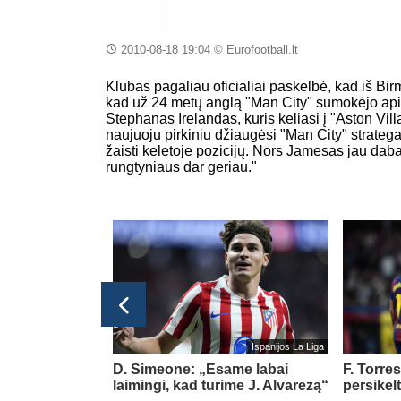
2010-08-18 19:04
© Eurofootball.lt
Klubas pagaliau oficialiai paskelbė, kad iš B
kad už 24 metų anglą "Man City" sumokėjo apie 2
Stephanas Irelandas, kuris keliasi į "Aston Vi
naujuoju pirkiniu džiaugėsi "Man City" stratega
žaisti keletoje pozicijų. Nors Jamesas jau daba
rungtyniaus dar geriau."
glijos Premier League
Ispanijos La Liga
els į „Aston
D. Simeone: „Esame labai
F. Torre
laimingi, kad turime J. Alvarezą“
persikel