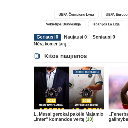
UEFA Čempionų Lyga
UEFA Europos
Vokietijos Bundesliga
Ispanijos La Liga
Geriausi 0
Naujausi 0
Seniausi 0
Nėra komentarų...
Kitos naujienos
Dienos nuotrauka
L. Messi gerokai pakėlė Majamio
„Fenerb
„Inter“ komandos vertę
(10)
galimybe