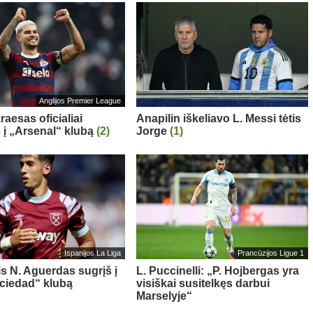
Anglijos Premier League
aesas oficialiai
Anapilin iškeliavo L. Messi tėtis
ė į „Arsenal“ klubą
(2)
Jorge
(1)
Ispanijos La Liga
Prancūzijos Ligue 1
is N. Aguerdas sugrįš į
L. Puccinelli: „P. Hojbergas yra
ciedad“ klubą
visiškai susitelkęs darbui
Marselyje“