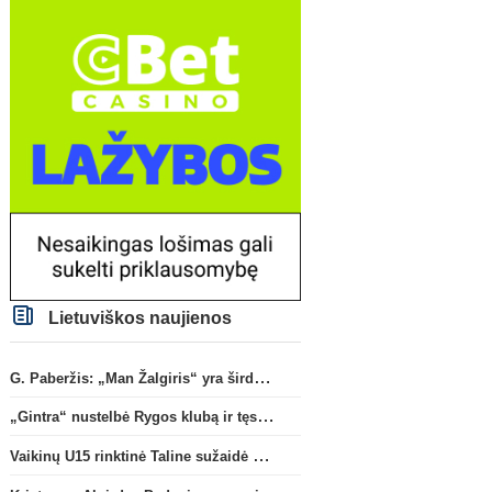
Lietuviškos naujienos
G. Paberžis: „Man Žalgiris“ yra širdyje“
„Gintra“ nustelbė Rygos klubą ir tęs kovas UEFA Europos taurės atrankoje
Vaikinų U15 rinktinė Taline sužaidė pirmąsias kontrolines rungtynes