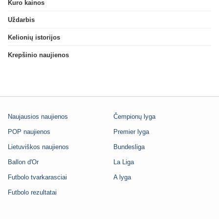
Kuro kainos
Uždarbis
Kelionių istorijos
Krepšinio naujienos
Naujausios naujienos
Čempionų lyga
POP naujienos
Premier lyga
Lietuviškos naujienos
Bundesliga
Ballon d'Or
La Liga
Futbolo tvarkarasciai
A lyga
Futbolo rezultatai