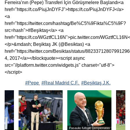
Ferreira’nın (Pepe) Transferi İçin Görüşmelere Başlandı<a
href="https://t.co/PiujJnDYFJ">https://t.co/PiujJnDYFJ</a>
<a
href="https://twitter.com/hashtag/Be%C5%9Fikta%C5%9F?
src=hash">#Beşiktaş</a> <a
href="https://t.co/WGztfCL16N">pic.twitter.com/WGztfCL16N
</p>&mdash; Beşiktaş JK (@Besiktas) <a
href="https://twitter.com/Besiktas/status/8823371280799129
4, 2017</a></blockquote><script async
src="//platform.twitter.com/widgets.js" charset="utf-8">
</script>
#Pepe
#Real Madrid C.F.
#Beşiktaş J.K.
Pasaulio futbolo čempionatas