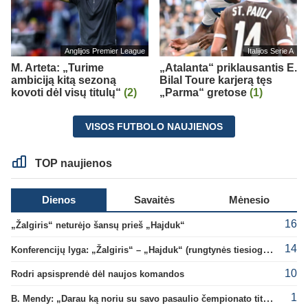
Anglijos Premier League
Italijos Serie A
M. Arteta: „Turime
„Atalanta“ priklausantis E.
ambiciją kitą sezoną
Bilal Toure karjerą tęs
kovoti dėl visų titulų“
(2)
„Parma“ gretose
(1)
VISOS FUTBOLO NAUJIENOS
TOP naujienos
Dienos
Savaitės
Mėnesio
16
„Žalgiris“ neturėjo šansų prieš „Hajduk“
14
Konferencijų lyga: „Žalgiris“ – „Hajduk“ (rungtynės tiesiogiai)
10
Rodri apsisprendė dėl naujos komandos
1
B. Mendy: „Darau ką noriu su savo pasaulio čempionato titulu“