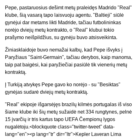
Pepe, pastaruosius dešimt metų praleidęs Madrido "Real"
klube, šią vasarą tapo laisvuoju agentu. "Baltieji" siūlė
gynėjui dar metams likti Madride, tačiau futbolininkas
norėjo dviejų metų kontrakto, o "Real" klubui tokio
prašymo neišpildžius, su gynėju buvo atsisveikinta.
Žiniasklaidoje buvo nemažai kalbų, kad Pepe išvyks į
Paryžiaus "Saint-Germain", tačiau derybos, kaip manoma,
taip pat baigėsi, kai paryžiečiai pasiūlė tik vienerių metų
kontraktą.
Į Turkiją atvykęs Pepe gavo ko norėjo - su "Besiktas"
gynėjas sudarė dviejų metų kontraktą.
"Real" ekipoje išgarsėjęs brazilų kilmės portugalas iš viso
šiame klube iki šių metų sužaidė net 334 rungtynes, pelnė
15 įvarčių ir tris kartus tapo UEFA Čempionų lygos
nugalėtoju.<blockquote class="twitter-tweet" data-
lang="en"><p lang="tr" dir="ltr">Kepler Laveran Lima