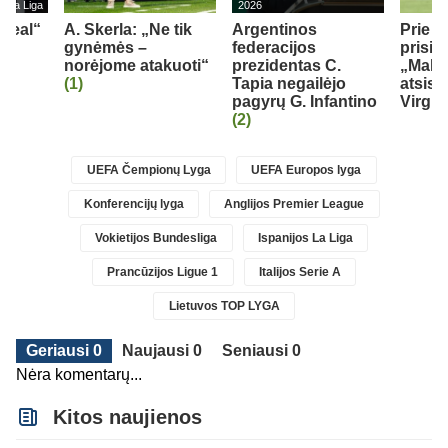
s La Liga
2026
„Real“
A. Skerla: „Ne tik
Argentinos
Prie 
gynėmės –
federacijos
prisij
norėjome atakuoti“
prezidentas C.
„Mallo
(1)
Tapia negailėjo
atsisk
pagyrų G. Infantino
Virgili
(2)
UEFA Čempionų Lyga
UEFA Europos lyga
Konferencijų lyga
Anglijos Premier League
Vokietijos Bundesliga
Ispanijos La Liga
Prancūzijos Ligue 1
Italijos Serie A
Lietuvos TOP LYGA
Geriausi 0
Naujausi 0
Seniausi 0
Nėra komentarų...
Kitos naujienos