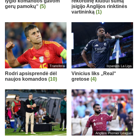
lygio komandos gavom
rekordinę klubui sumą
gerų pamokų“
(5)
įsigijo Anglijos rinktinės
vartininką
(1)
Transferai
Ispanijos La Liga
Rodri apsisprendė dėl
Vinicius liks „Real“
naujos komandos
(10)
gretose
(4)
Anglijos Premier League