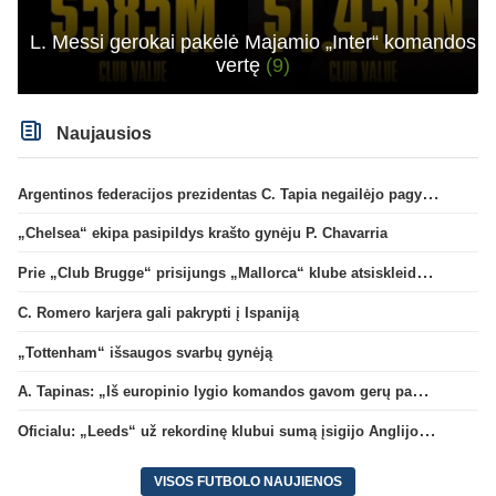
L. Messi gerokai pakėlė Majamio „Inter“ komandos
vertę
(9)
Naujausios
Argentinos federacijos prezidentas C. Tapia negailėjo pagyrų G. Infantino
„Chelsea“ ekipa pasipildys krašto gynėju P. Chavarria
Prie „Club Brugge“ prisijungs „Mallorca“ klube atsiskleidęs J. Virgili
C. Romero karjera gali pakrypti į Ispaniją
„Tottenham“ išsaugos svarbų gynėją
A. Tapinas: „Iš europinio lygio komandos gavom gerų pamokų“
Oficialu: „Leeds“ už rekordinę klubui sumą įsigijo Anglijos rinktinės vartininką
VISOS FUTBOLO NAUJIENOS