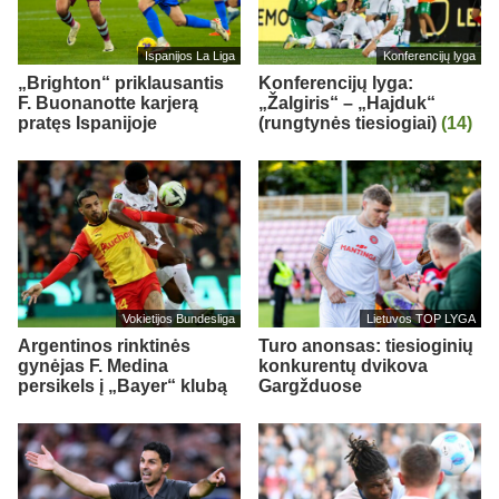
Ispanijos La Liga
Konferencijų lyga
„Brighton“ priklausantis
Konferencijų lyga:
F. Buonanotte karjerą
„Žalgiris“ – „Hajduk“
pratęs Ispanijoje
(rungtynės tiesiogiai)
(14)
Vokietijos Bundesliga
Lietuvos TOP LYGA
Argentinos rinktinės
Turo anonsas: tiesioginių
gynėjas F. Medina
konkurentų dvikova
persikels į „Bayer“ klubą
Gargžduose