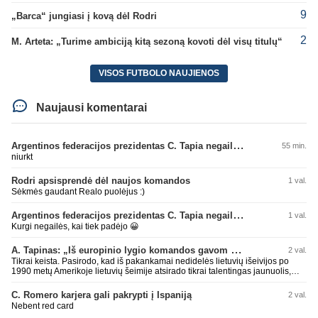
9
„Barca“ jungiasi į kovą dėl Rodri
2
M. Arteta: „Turime ambiciją kitą sezoną kovoti dėl visų titulų“
VISOS FUTBOLO NAUJIENOS
Naujausi komentarai
Argentinos federacijos prezidentas C. Tapia negailėjo pagyrų G. Infantino
55 min.
niurkt
Rodri apsisprendė dėl naujos komandos
1 val.
Sėkmės gaudant Realo puolėjus :)
Argentinos federacijos prezidentas C. Tapia negailėjo pagyrų G. Infantino
1 val.
Kurgi negailės, kai tiek padėjo 😀
A. Tapinas: „Iš europinio lygio komandos gavom gerų pamokų“
2 val.
Tikrai keista. Pasirodo, kad iš pakankamai nedidelės lietuvių išeivijos po
1990 metų Amerikoje lietuvių šeimije atsirado tikrai talentingas jaunuolis,
mokantis apsivesti abejomis kojomis, mokantis visokiausių ’fintų’, stiprus
fiziškai, kurio nepastumsi kaip Golubicko, t. y. gerai išsilaikantis ant kojų
C. Romero karjera gali pakrypti į Ispaniją
2 val.
kovoje, dar ir antrame aukšte neblogai atrodantis, greitai priimantis
Nebent red card
dažniausiai teisingus sprendimus, ir dar turintis neblogą greitį. O Lietuvoje