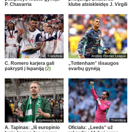
P. Chavarria
klube atsiskleidęs J. Virgili
Transferai
Anglijos Premier League
C. Romero karjera gali
„Tottenham“ išsaugos
pakrypti į Ispaniją
(2)
svarbų gynėją
Konferencijų lyga
Transferai
A. Tapinas: „Iš europinio
Oficialu: „Leeds“ už