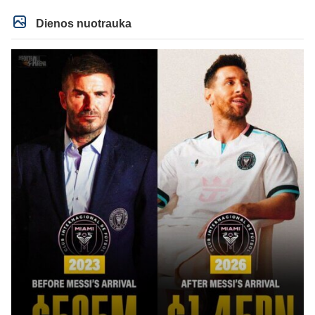
net tokie talentai ’uždera’ gal kartą per dešimtmetį ar du. Bet iš 1-2
aukštesnio lygio žaidėjų rimtos rinktinės nesulipdysi...
Dienos nuotrauka