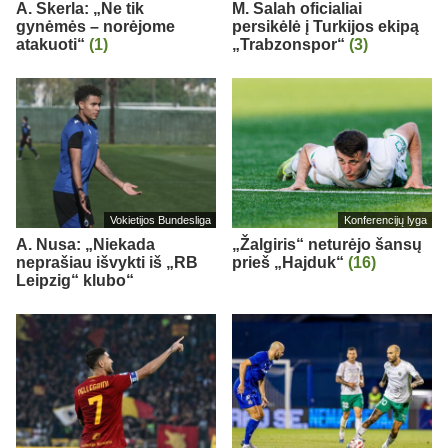
A. Skerla: „Ne tik
M. Salah oficialiai
gynėmės – norėjome
persikėlė į Turkijos ekipą
atakuoti“
(1)
„Trabzonspor“
(3)
Vokietijos Bundesliga
Konferencijų lyga
A. Nusa: „Niekada
„Žalgiris“ neturėjo šansų
neprašiau išvykti iš „RB
prieš „Hajduk“
(16)
Leipzig“ klubo“