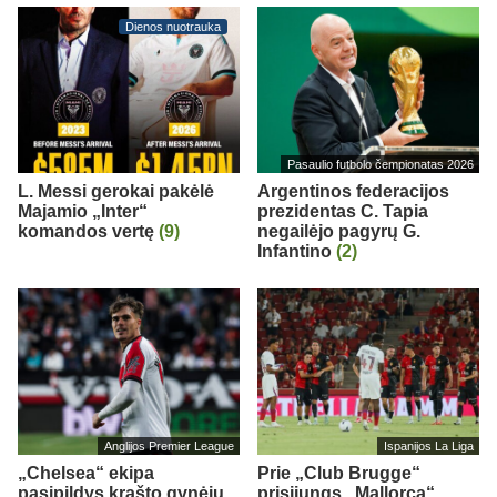
Dienos nuotrauka
Pasaulio futbolo čempionatas 2026
L. Messi gerokai pakėlė
Argentinos federacijos
Majamio „Inter“
prezidentas C. Tapia
komandos vertę
(9)
negailėjo pagyrų G.
Infantino
(2)
Anglijos Premier League
Ispanijos La Liga
„Chelsea“ ekipa
Prie „Club Brugge“
pasipildys krašto gynėju
prisijungs „Mallorca“