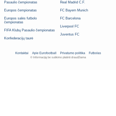
Pasaulio čempionatas
Real Madrid C.F.
Europos čempionatas
FC Bayern Munich
Europos salės futbolo
FC Barcelona
čempionatas
Liverpool FC
FIFA Klubų Pasaulio čempionatas
Juventus FC
Konfederacijų taurė
Kontaktai
Apie Eurofootball
Privatumo politika
Futbolas
© Informaciją be sutikimo platinti draudžiama