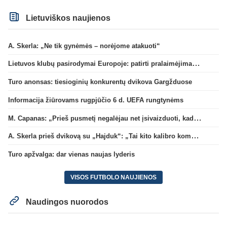
Lietuviškos naujienos
A. Skerla: „Ne tik gynėmės – norėjome atakuoti“
Lietuvos klubų pasirodymai Europoje: patirti pralaimėjimai Kroatijos atstovams
Turo anonsas: tiesioginių konkurentų dvikova Gargžduose
Informacija žiūrovams rugpjūčio 6 d. UEFA rungtynėms
M. Capanas: „Prieš pusmetį negalėjau net įsivaizduoti, kad žaisime prieš „Hajduk“
A. Skerla prieš dvikovą su „Hajduk“: „Tai kito kalibro komanda“
Turo apžvalga: dar vienas naujas lyderis
VISOS FUTBOLO NAUJIENOS
Naudingos nuorodos