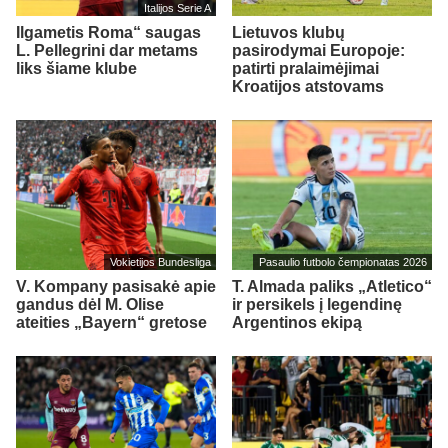
Italijos Serie A
Ilgametis Roma“ saugas
Lietuvos klubų
L. Pellegrini dar metams
pasirodymai Europoje:
liks šiame klube
patirti pralaimėjimai
Kroatijos atstovams
Vokietijos Bundesliga
Pasaulio futbolo čempionatas 2026
V. Kompany pasisakė apie
T. Almada paliks „Atletico“
gandus dėl M. Olise
ir persikels į legendinę
ateities „Bayern“ gretose
Argentinos ekipą