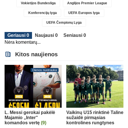
Vokietijos Bundesliga
Anglijos Premier League
Konferencijų lyga
UEFA Europos lyga
UEFA Čempionų Lyga
Geriausi 0
Naujausi 0
Seniausi 0
Nėra komentarų...
Kitos naujienos
Dienos nuotrauka
L. Messi gerokai pakėlė
Vaikinų U15 rinktinė Taline
Majamio „Inter“
sužaidė pirmąsias
komandos vertę
(9)
kontrolines rungtynes