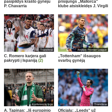
pasipildys krašto gynėju
prisijungs „Mallorca“
P. Chavarria
klube atsiskleidęs J. Virgili
Transferai
Anglijos Premier League
C. Romero karjera gali
„Tottenham“ išsaugos
pakrypti į Ispaniją
(2)
svarbų gynėją
Konferencijų lyga
Transferai
A. Tapinas: „Iš europinio
Oficialu: „Leeds“ už