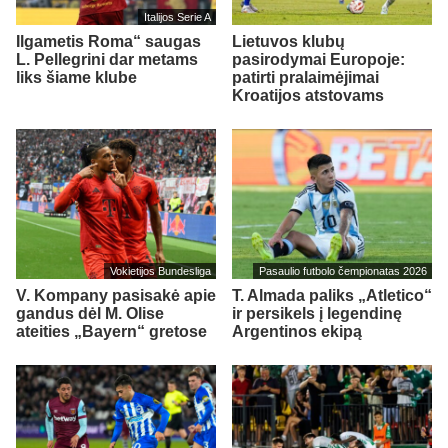
Italijos Serie A
Ilgametis Roma“ saugas
Lietuvos klubų
L. Pellegrini dar metams
pasirodymai Europoje:
liks šiame klube
patirti pralaimėjimai
Kroatijos atstovams
Vokietijos Bundesliga
Pasaulio futbolo čempionatas 2026
V. Kompany pasisakė apie
T. Almada paliks „Atletico“
gandus dėl M. Olise
ir persikels į legendinę
ateities „Bayern“ gretose
Argentinos ekipą