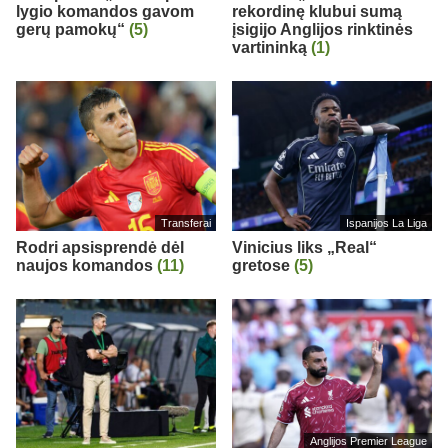
lygio komandos gavom
rekordinę klubui sumą
gerų pamokų“
(5)
įsigijo Anglijos rinktinės
vartininką
(1)
Transferai
Ispanijos La Liga
Rodri apsisprendė dėl
Vinicius liks „Real“
naujos komandos
(11)
gretose
(5)
Anglijos Premier League