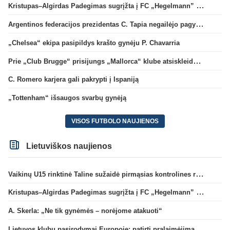
Kristupas–Algirdas Padegimas sugrįžta į FC „Hegelmann” B sudėtį
Argentinos federacijos prezidentas C. Tapia negailėjo pagyrų G. Infantino
„Chelsea“ ekipa pasipildys krašto gynėju P. Chavarria
Prie „Club Brugge“ prisijungs „Mallorca“ klube atsiskleidęs J. Virgili
C. Romero karjera gali pakrypti į Ispaniją
„Tottenham“ išsaugos svarbų gynėją
VISOS FUTBOLO NAUJIENOS
Lietuviškos naujienos
Vaikinų U15 rinktinė Taline sužaidė pirmąsias kontrolines rungtynes
Kristupas–Algirdas Padegimas sugrįžta į FC „Hegelmann” B sudėtį
A. Skerla: „Ne tik gynėmės – norėjome atakuoti“
Lietuvos klubų pasirodymai Europoje: patirti pralaimėjimai Kroatijos atstovams