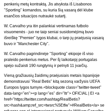
penkerių metų kontraktą. Jis atvyksta iš Lisabonos
"Sporting" komandos, su kuria šią vasarą dėl klube
esančios situacijos nutraukė sutartį.
W. Carvalho yra itin palankiai vertinamas futbolo
visuomenės - juo ne taip seniai susidomėjimą buvo
išreiškę "Premier" lygos klubai, o tarp jų praėjusią vasarą
buvo ir "Manchester City".
W. Carvalho pagrindinėje "Sporting" ekipoje iš viso
praleido penkerius metus. Per šį laikotarpį portugalas
spėjo sužaisti 190 rungtynių ir pelnyti 11 įvarčių.
Vieną gražiausių žaidimų praėjusiais metais Ispanijoje
demonstravusi "Real Betis" kitą sezoną varžysis UEFA
Europos lygos turnyre.<blockquote class="twitter-tweet"
data-lang="en"><p lang="es" dir="ltr"> OFICIAL | El <a
href="https://twitter.com/hashtag/RealBetis?
src=hash&amp;ref_src=twsrc%5Etfw">#RealBetis</a> se