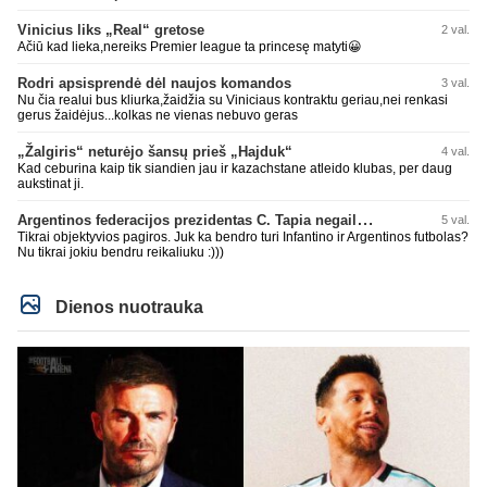
Vinicius liks „Real“ gretose
2 val.
Ačiū kad lieka,nereiks Premier league ta princesę matyti😀
Rodri apsisprendė dėl naujos komandos
3 val.
Nu čia realui bus kliurka,žaidžia su Viniciaus kontraktu geriau,nei renkasi
gerus žaidėjus...kolkas ne vienas nebuvo geras
„Žalgiris“ neturėjo šansų prieš „Hajduk“
4 val.
Kad ceburina kaip tik siandien jau ir kazachstane atleido klubas, per daug
aukstinat ji.
Argentinos federacijos prezidentas C. Tapia negailėjo pagyrų G. Infantino
5 val.
Tikrai objektyvios pagiros. Juk ka bendro turi Infantino ir Argentinos futbolas?
Nu tikrai jokiu bendru reikaliuku :)))
Dienos nuotrauka