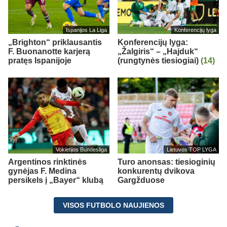
Ispanijos La Liga
Konferencijų lyga
„Brighton“ priklausantis
Konferencijų lyga:
F. Buonanotte karjerą
„Žalgiris“ – „Hajduk“
pratęs Ispanijoje
(rungtynės tiesiogiai)
(14)
Vokietijos Bundesliga
Lietuvos TOP LYGA
Argentinos rinktinės
Turo anonsas: tiesioginių
gynėjas F. Medina
konkurentų dvikova
persikels į „Bayer“ klubą
Gargžduose
VISOS FUTBOLO NAUJIENOS