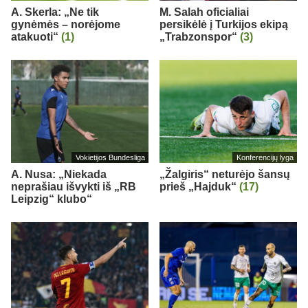
A. Skerla: „Ne tik
M. Salah oficialiai
gynėmės – norėjome
persikėlė į Turkijos ekipą
atakuoti“
(1)
„Trabzonspor“
(3)
Vokietijos Bundesliga
Konferencijų lyga
A. Nusa: „Niekada
„Žalgiris“ neturėjo šansų
neprašiau išvykti iš „RB
prieš „Hajduk“
(17)
Leipzig“ klubo“