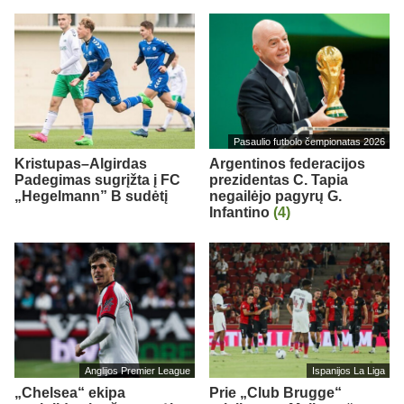
Pasaulio futbolo čempionatas 2026
Kristupas–Algirdas
Argentinos federacijos
Padegimas sugrįžta į FC
prezidentas C. Tapia
„Hegelmann” B sudėtį
negailėjo pagyrų G.
Infantino
(4)
Anglijos Premier League
Ispanijos La Liga
„Chelsea“ ekipa
Prie „Club Brugge“