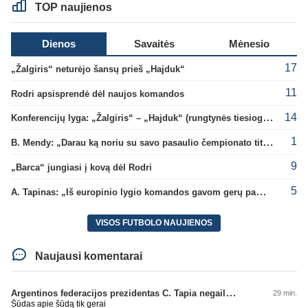
TOP naujienos
Dienos
Savaitės
Mėnesio
17
„Žalgiris“ neturėjo šansų prieš „Hajduk“
11
Rodri apsisprendė dėl naujos komandos
14
Konferencijų lyga: „Žalgiris“ – „Hajduk“ (rungtynės tiesiogiai)
1
B. Mendy: „Darau ką noriu su savo pasaulio čempionato titulu“
9
„Barca“ jungiasi į kovą dėl Rodri
5
A. Tapinas: „Iš europinio lygio komandos gavom gerų pamokų“
VISOS FUTBOLO NAUJIENOS
Naujausi komentarai
Argentinos federacijos prezidentas C. Tapia negailėjo pagyrų G. Infantino
29 min.
Šūdas apie šūdą tik gerai