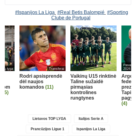
#Ispanijos La Liga
#Real Betis Balompié
#Sporting
Clube de Portugal
Pasaulio
cijų lyga
Transferai
2026
š
Rodri apsisprendė
Vaikinų U15 rinktinė
Argen
io
dėl naujos
Taline sužaidė
federa
avom
komandos
(11)
pirmąsias
prezid
“
(5)
kontrolines
Tapia 
rungtynes
pagyrų
(4)
Lietuvos TOP LYGA
Italijos Serie A
Prancūzijos Ligue 1
Ispanijos La Liga