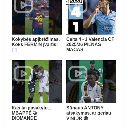
Kokybės apibrėžimas.
Celta 4 - 1 Valencia CF
Koks FERMÍN įvartis!
2025/26 PILNAS
MAČAS
😮‍💨
Kas tai pasakytų...
Sūnaus ANTONY
MBAPPÉ 🤝
atsakymas, ar geriau
DIOMANDE
VINI JR 😅