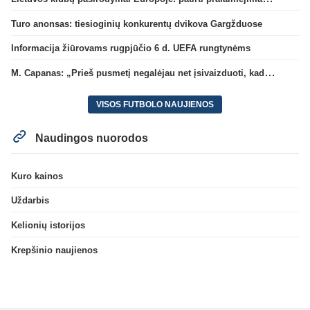
Turo anonsas: tiesioginių konkurentų dvikova Gargžduose
Informacija žiūrovams rugpjūčio 6 d. UEFA rungtynėms
M. Capanas: „Prieš pusmetį negalėjau net įsivaizduoti, kad žaisime prieš „Hajduk“
VISOS FUTBOLO NAUJIENOS
Naudingos nuorodos
Kuro kainos
Uždarbis
Kelionių istorijos
Krepšinio naujienos