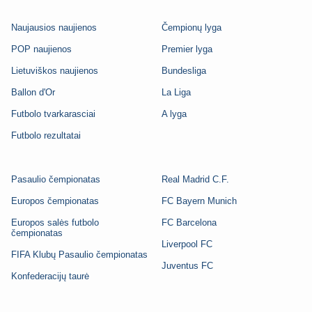
Naujausios naujienos
Čempionų lyga
POP naujienos
Premier lyga
Lietuviškos naujienos
Bundesliga
Ballon d'Or
La Liga
Futbolo tvarkarasciai
A lyga
Futbolo rezultatai
Pasaulio čempionatas
Real Madrid C.F.
Europos čempionatas
FC Bayern Munich
Europos salės futbolo
FC Barcelona
čempionatas
Liverpool FC
FIFA Klubų Pasaulio čempionatas
Juventus FC
Konfederacijų taurė