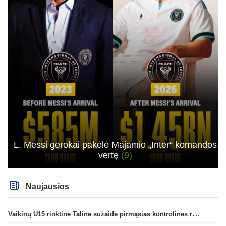
L. Messi gerokai pakėlė Majamio „Inter“ komandos
vertę
(9)
Naujausios
Vaikinų U15 rinktinė Taline sužaidė pirmąsias kontrolines rungtynes