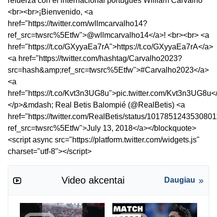
refuerza con el internacional portugués William Carvalho
<br><br>¡Bienvenido, <a
href="https://twitter.com/wllmcarvalho14?
ref_src=twsrc%5Etfw">@wllmcarvalho14</a>! <br><br> <a
href="https://t.co/GXyyaEa7rA">https://t.co/GXyyaEa7rA</a>
<a href="https://twitter.com/hashtag/Carvalho2023?
src=hash&amp;ref_src=twsrc%5Etfw">#Carvalho2023</a>
<a
href="https://t.co/Kvt3n3UG8u">pic.twitter.com/Kvt3n3UG8u<
</p>&mdash; Real Betis Balompié (@RealBetis) <a
href="https://twitter.com/RealBetis/status/101785124353080
ref_src=twsrc%5Etfw">July 13, 2018</a></blockquote>
<script async src="https://platform.twitter.com/widgets.js"
charset="utf-8"></script>
Video akcentai
Daugiau