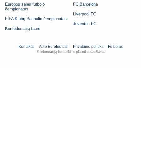
Europos salės futbolo
FC Barcelona
čempionatas
Liverpool FC
FIFA Klubų Pasaulio čempionatas
Juventus FC
Konfederacijų taurė
Kontaktai
Apie Eurofootball
Privatumo politika
Futbolas
© Informaciją be sutikimo platinti draudžiama