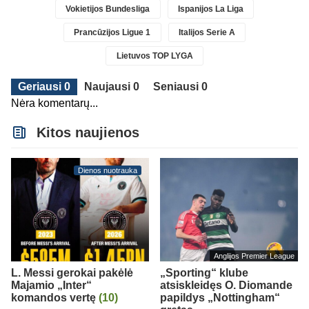
Vokietijos Bundesliga
Ispanijos La Liga
Prancūzijos Ligue 1
Italijos Serie A
Lietuvos TOP LYGA
Geriausi 0
Naujausi 0
Seniausi 0
Nėra komentarų...
Kitos naujienos
Dienos nuotrauka
Anglijos Premier League
L. Messi gerokai pakėlė
„Sporting“ klube
Majamio „Inter“
atsiskleidęs O. Diomande
komandos vertę
(10)
papildys „Nottingham“