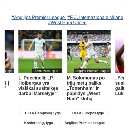
#Anglijos Premier League
#F.C. Internazionale Milano
#West Ham United
s La Liga
Prancūzijos Ligue 1
Anglijos Premier League
L. Puccinelli: „P.
M. Solomonas po
„Fene
įš į
Hojbergas yra
trijų metų paliks
susid
ad“
visiškai susitelkęs
„Tottenham“ ir
galimy
darbui Marselyje“
papildys „West
Lukak
Ham“ klubą
UEFA Čempionų Lyga
UEFA Europos lyga
Konferencijų lyga
Anglijos Premier League