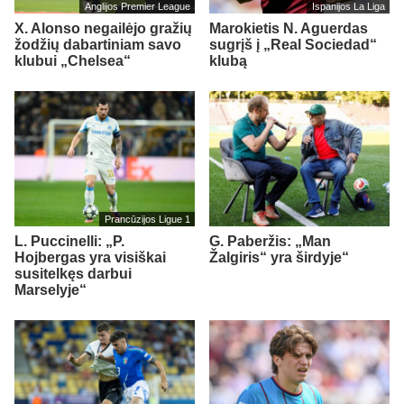
Anglijos Premier League
Ispanijos La Liga
X. Alonso negailėjo gražių
Marokietis N. Aguerdas
žodžių dabartiniam savo
sugrįš į „Real Sociedad“
klubui „Chelsea“
klubą
Prancūzijos Ligue 1
L. Puccinelli: „P.
G. Paberžis: „Man
Hojbergas yra visiškai
Žalgiris“ yra širdyje“
susitelkęs darbui
Marselyje“