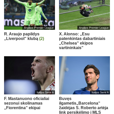
Anglijos Premier League
Anglijos Premier League
R. Araujo papildys
X. Alonso: „Esu
„Liverpool“ klubą
(2)
patenkintas dabartiniais
„Chelsea“ ekipos
vartininkais“
Italijos Serie A
Italijos Serie A
F. Mastanuono oficialiai
Buvęs
sezonui skolinamas
ilgametis„Barcelona“
„Fiorentina“ ekipai
žaidėjas S. Roberto artėja
link persikėlimo į MLS