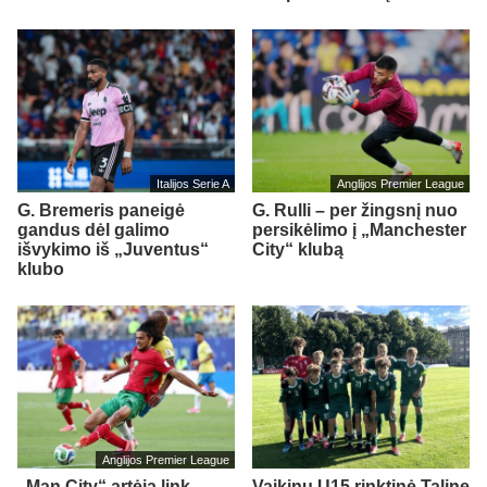
Italijos Serie A
Anglijos Premier League
G. Bremeris paneigė
G. Rulli – per žingsnį nuo
gandus dėl galimo
persikėlimo į „Manchester
išvykimo iš „Juventus“
City“ klubą
klubo
Anglijos Premier League
„Man City“ artėja link
Vaikinų U15 rinktinė Taline