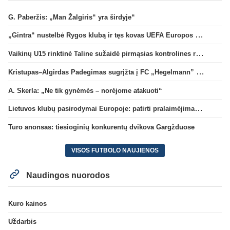
G. Paberžis: „Man Žalgiris“ yra širdyje“
„Gintra“ nustelbė Rygos klubą ir tęs kovas UEFA Europos taurės atrankoje
Vaikinų U15 rinktinė Taline sužaidė pirmąsias kontrolines rungtynes
Kristupas–Algirdas Padegimas sugrįžta į FC „Hegelmann” B sudėtį
A. Skerla: „Ne tik gynėmės – norėjome atakuoti“
Lietuvos klubų pasirodymai Europoje: patirti pralaimėjimai Kroatijos atstovams
Turo anonsas: tiesioginių konkurentų dvikova Gargžduose
VISOS FUTBOLO NAUJIENOS
Naudingos nuorodos
Kuro kainos
Uždarbis