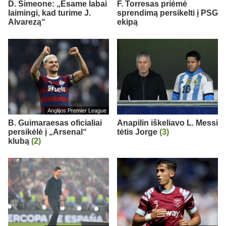
D. Simeone: „Esame labai
F. Torresas priėmė
laimingi, kad turime J.
sprendimą persikelti į PSG
Alvarezą“
ekipą
Anglijos Premier League
B. Guimaraesas oficialiai
Anapilin iškeliavo L. Messi
persikėlė į „Arsenal“
tėtis Jorge
(3)
klubą
(2)