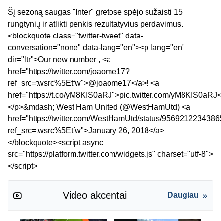
Šį sezoną saugas "Inter" gretose spėjo sužaisti 15
rungtynių ir atlikti penkis rezultatyvius perdavimus.
<blockquote class="twitter-tweet" data-
conversation="none" data-lang="en"><p lang="en"
dir="ltr">Our new number , <a
href="https://twitter.com/joaome17?
ref_src=twsrc%5Etfw">@joaome17</a>! <a
href="https://t.co/yM8KIS0aRJ">pic.twitter.com/yM8KIS0aRJ
</p>&mdash; West Ham United (@WestHamUtd) <a
href="https://twitter.com/WestHamUtd/status/956921223438
ref_src=twsrc%5Etfw">January 26, 2018</a>
</blockquote><script async
src="https://platform.twitter.com/widgets.js" charset="utf-8">
</script>
Video akcentai
Daugiau