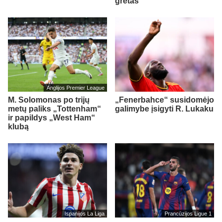
gretas
Anglijos Premier League
M. Solomonas po trijų
„Fenerbahce“ susidomėjo
metų paliks „Tottenham“
galimybe įsigyti R. Lukaku
ir papildys „West Ham“
klubą
Ispanijos La Liga
Prancūzijos Ligue 1