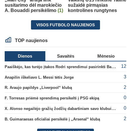
susitarimo dėl marokiečio
sužaidė pirmąsias
A. Bouaddi persikėlimo
(1)
kontrolines rungtynes
VISOS FUTBOLO NAUJIENOS
TOP naujienos
Dienos
Savaitės
Mėnesio
12
Paaiškėjo, kas turėjo įtakos Rodri sprendimui pasirinkti Barselonos pusę
3
Anapilin iškeliavo L. Messi tėtis Jorge
2
R. Araujo papildys „Liverpool“ klubą
0
F. Torresas priėmė sprendimą persikelti į PSG ekipą
0
X. Alonso negailėjo gražių žodžių dabartiniam savo klubui „Chelsea“
2
B. Guimaraesas oficialiai persikėlė į „Arsenal“ klubą