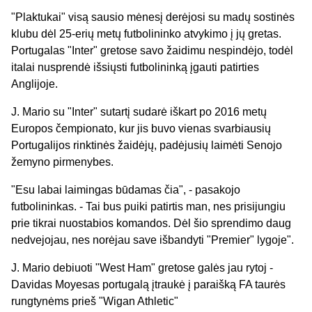
"Plaktukai" visą sausio mėnesį derėjosi su madų sostinės
klubu dėl 25-erių metų futbolininko atvykimo į jų gretas.
Portugalas "Inter" gretose savo žaidimu nespindėjo, todėl
italai nusprendė išsiųsti futbolininką įgauti patirties
Anglijoje.
J. Mario su "Inter" sutartį sudarė iškart po 2016 metų
Europos čempionato, kur jis buvo vienas svarbiausių
Portugalijos rinktinės žaidėjų, padėjusių laimėti Senojo
žemyno pirmenybes.
"Esu labai laimingas būdamas čia", - pasakojo
futbolininkas. - Tai bus puiki patirtis man, nes prisijungiu
prie tikrai nuostabios komandos. Dėl šio sprendimo daug
nedvejojau, nes norėjau save išbandyti "Premier" lygoje".
J. Mario debiuoti "West Ham" gretose galės jau rytoj -
Davidas Moyesas portugalą įtraukė į paraišką FA taurės
rungtynėms prieš "Wigan Athletic"