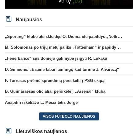
vertę
(10)
Naujausios
„Sporting“ klube atsiskleidęs O. Diomande papildys „Nottingham“ gretas
M. Solomonas po trijų metų paliks „Tottenham“ ir papildys „West Ham“ klubą
„Fenerbahce“ susidomėjo galimybe įsigyti R. Lukaku
D. Simeone: „Esame labai laimingi, kad turime J. Alvarezą“
F. Torresas priėmė sprendimą persikelti į PSG ekipą
B. Guimaraesas oficialiai persikėlė į „Arsenal“ klubą
Anapilin iškeliavo L. Messi tėtis Jorge
VISOS FUTBOLO NAUJIENOS
Lietuviškos naujienos