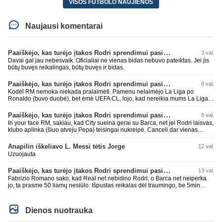
VISOS FUTBOLO NAUJIENOS
Naujausi komentarai
Paaiškėjo, kas turėjo įtakos Rodri sprendimui pasirinkti Barselonos pusę
3 val.
Davai gal jau nebesvaik. Oficialiai ne vienas bidas nebuvo pateiktas. Jei jis
būtų buvęs reikalingas, būtų buvęs ir bidas.
Paaiškėjo, kas turėjo įtakos Rodri sprendimui pasirinkti Barselonos pusę
8 val.
Kodėl RM nemoka niekada pralaimėti. Pamenu nelaimėjo La Liga po
Ronaldo (buvo duobė), bet ėmė UEFA CL, lojo, kad nereikia mums La Liga,
kaip n metų nepasisekė laimėti dar tada Benzema lyg užmetė, kad nori
laimėti La Liga. Dabar vėl gavo nuo Barcos ir Rodri ateina ne pas juos, vėl
Paaiškėjo, kas turėjo įtakos Rodri sprendimui pasirinkti Barselonos pusę
8 val.
nereikia mums jo, senas ir t.t. Gal davai vyriškai priimkit tuos pralaimėjimus
In your face RM, sakiau, kad City sueina gerai su Barca, net jei Rodri laisvas,
be kvailų nereikia, nenorim ir t.t.
klubo aplinka (šiuo atveju Pepa) teisingai nukreipė. Canceli dar vienas
buves Rodri bendraklubis, bus įdomus sezonas. Abu apsipirko neblogai.
Super
Anapilin iškeliavo L. Messi tėtis Jorge
12 val.
Uzuojauta
Paaiškėjo, kas turėjo įtakos Rodri sprendimui pasirinkti Barselonos pusę
13 val.
Fabrizio Romano sako, kad Real net nebidino Rodri, o Barca net neiperka
jo, ta prasme 50 liamų nesiūlo. Išpustas reikalas dėl traumingo, be 5min
dieduko.
Dienos nuotrauka