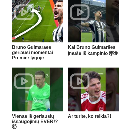
Bruno Guimaraes
Kai Bruno Guimarães
geriausi momentai
įmušė iš kampinio 🤯⚽️
Premier lygoje
Vienas iš geriausių
Ar turite, ko reikia?!
išsaugojimų EVER!?
🤯