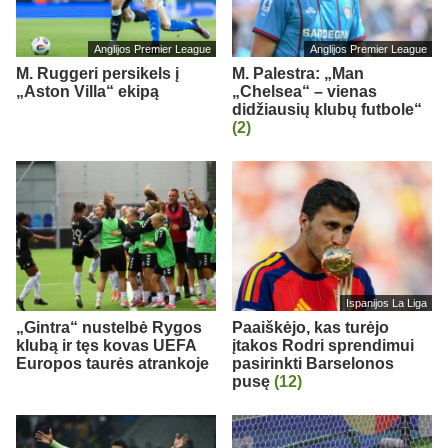
Anglijos Premier League
Anglijos Premier League
M. Ruggeri persikels į
M. Palestra: „Man
„Aston Villa“ ekipą
„Chelsea“ – vienas
didžiausių klubų futbole“
(2)
Ispanijos La Liga
„Gintra“ nustelbė Rygos
Paaiškėjo, kas turėjo
klubą ir tęs kovas UEFA
įtakos Rodri sprendimui
Europos taurės atrankoje
pasirinkti Barselonos
pusę
(12)