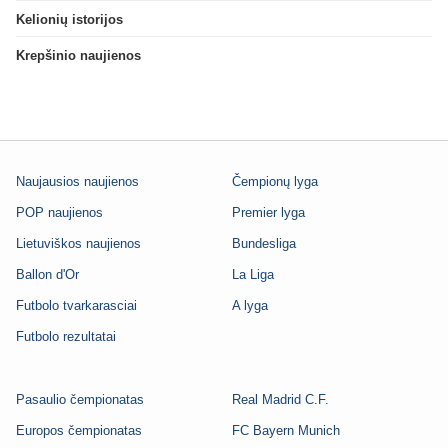
Kelionių istorijos
Krepšinio naujienos
Naujausios naujienos
Čempionų lyga
POP naujienos
Premier lyga
Lietuviškos naujienos
Bundesliga
Ballon d'Or
La Liga
Futbolo tvarkarasciai
A lyga
Futbolo rezultatai
Pasaulio čempionatas
Real Madrid C.F.
Europos čempionatas
FC Bayern Munich