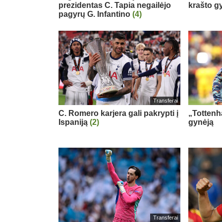
prezidentas C. Tapia negailėjo
krašto g
pagyrų G. Infantino
(4)
Transferai
C. Romero karjera gali pakrypti į
„Tottenh
Ispaniją
(2)
gynėją
Transferai