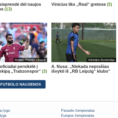
sisprendė dėl naujos
Vinicius liks „Real“ gretose
(5)
os
(13)
Anglijos Premier League
Vokietijos Bundesliga
oficialiai persikėlė į
A. Nusa: „Niekada neprašiau
 ekipą „Trabzonspor“
(3)
išvykti iš „RB Leipzig“ klubo“
 FUTBOLO NAUJIENOS
ų lyga
Pasaulio čempionatas
lyga
Europos čempionatas