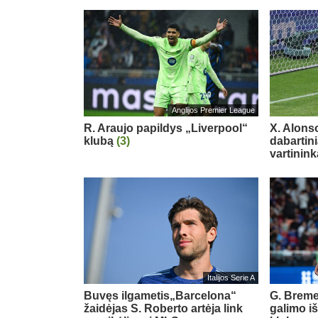
Anglijos Premier League
R. Araujo papildys „Liverpool“
X. Alons
klubą
(3)
dabartin
vartinink
Italijos Serie A
Buvęs ilgametis„Barcelona“
G. Breme
žaidėjas S. Roberto artėja link
galimo i