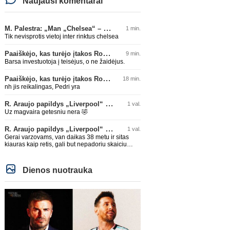
Naujausi komentarai
M. Palestra: „Man „Chelsea“ – vienas didžiausių klubų futbole“
1 min.
Tik nevisprotis vietoj inter rinktus chelsea
Paaiškėjo, kas turėjo įtakos Rodri sprendimui pasirinkti Barselonos pusę
9 min.
Barsa investuotoja į teisėjus, o ne žaidėjus.
Paaiškėjo, kas turėjo įtakos Rodri sprendimui pasirinkti Barselonos pusę
18 min.
nh jis reikalingas, Pedri yra
R. Araujo papildys „Liverpool“ klubą
1 val.
Uz magvaira getesniu nera 🤣
R. Araujo papildys „Liverpool“ klubą
1 val.
Gerai varzovams, van daikas 38 metu ir sitas
kiauras kaip retis, gali but nepadoriu skaiciu
isvysim 🤣🤣
Dienos nuotrauka