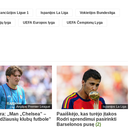
ancūzijos Ligue 1
Ispanijos La Liga
Vokietijos Bundesliga
jų lyga
UEFA Europos lyga
UEFA Čempionų Lyga
Anglijos Premier League
Ispanijos La Liga
tra: „Man „Chelsea“ –
Paaiškėjo, kas turėjo įtakos
idžiausių klubų futbole“
Rodri sprendimui pasirinkti
Barselonos pusę
(2)