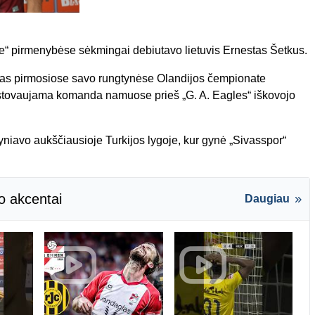
sie“ pirmenybėse sėkmingai debiutavo lietuvis Ernestas Šetkus.
nkas pirmosiose savo rungtynėse Olandijos čempionate
 atstovaujama komanda namuose prieš „G. A. Eagles“ iškovojo
yniavo aukščiausioje Turkijos lygoje, kur gynė „Sivasspor“
o akcentai
Daugiau