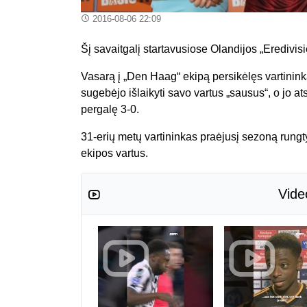
2016-08-06 22:09
Šį savaitgalį startavusiose Olandijos „Eredivi
Vasarą į „Den Haag“ ekipą persikėlęs vartini
sugebėjo išlaikyti savo vartus „sausus“, o jo
pergalę 3-0.
31-erių metų vartininkas praėjusį sezoną rungt
ekipos vartus.
Vide