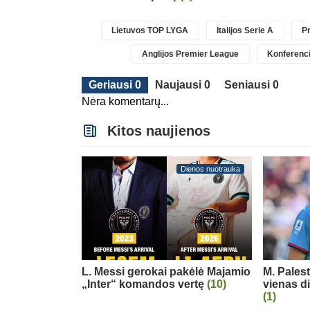
Lietuvos TOP LYGA
Italijos Serie A
Pr
Anglijos Premier League
Konferenci
Geriausi 0
Naujausi 0
Seniausi 0
Nėra komentarų...
Kitos naujienos
Dienos nuotrauka
L. Messi gerokai pakėlė Majamio
M. Pales
„Inter“ komandos vertę
(10)
vienas d
(1)