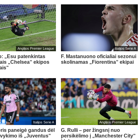
Anglijos Premier League
Italijos Serie A
o: „Esu patenkintas
F. Mastanuono oficialiai sezonui
iais „Chelsea“ ekipos
skolinamas „Fiorentina“ ekipai
ais“
Italijos Serie A
Anglijos Premier League
ris paneigė gandus dėl
G. Rulli – per žingsnį nuo
švykimo iš „Juventus“
persikėlimo į „Manchester City“