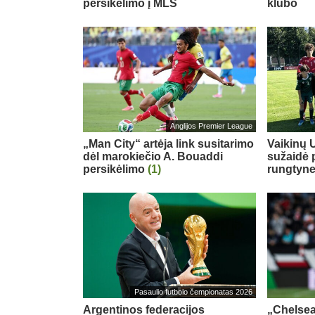
persikėlimo į MLS
klubo
Anglijos Premier League
„Man City“ artėja link susitarimo
Vaikinų U
dėl marokiečio A. Bouaddi
sužaidė 
persikėlimo
(1)
rungtyn
Pasaulio futbolo čempionatas 2026
Argentinos federacijos
„Chelsea