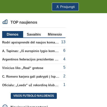
Prisijungti
TOP naujienos
Dienos
Savaitės
Mėnesio
13
Rodri apsisprendė dėl naujos komandos
6
A. Tapinas: „Iš europinio lygio komandos gavom gerų pamokų“
4
Argentinos federacijos prezidentas C. Tapia negailėjo pagyrų G. Infantino
5
Vinicius liks „Real“ gretose
2
C. Romero karjera gali pakrypti į Ispaniją
1
Oficialu: „Leeds“ už rekordinę klubui sumą įsigijo Anglijos rinktinės vartininką
VISOS FUTBOLO NAUJIENOS