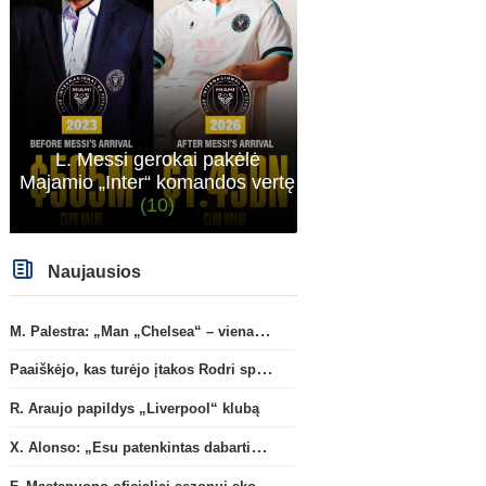
L. Messi gerokai pakėlė
Majamio „Inter“ komandos vertę
(10)
Naujausios
M. Palestra: „Man „Chelsea“ – vienas didžiausių klubų futbole“
Paaiškėjo, kas turėjo įtakos Rodri sprendimui pasirinkti Barselonos pusę
R. Araujo papildys „Liverpool“ klubą
Italijos Serie A
Anglijos Premi
F. Mastanuono oficialiai sezonui
G. Rulli – per žingsnį nuo
X. Alonso: „Esu patenkintas dabartiniais „Chelsea“ ekipos vartininkais“
skolinamas „Fiorentina“ ekipai
persikėlimo į „Mancheste
klubą
F. Mastanuono oficialiai sezonui skolinamas „Fiorentina“ ekipai