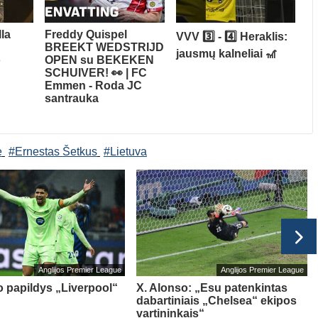
la
Freddy Quispel
VVV 3️⃣ - 4️⃣ Heraklis:
BREEKT WEDSTRIJD
jausmų kalneliai 🎢
o
OPEN su BEKEKEN
SCHUIVER! 👀 | FC
Emmen - Roda JC
santrauka
e
#Ernestas Šetkus
#Lietuva
Anglijos Premier League
Anglijos Premier League
o papildys „Liverpool“
X. Alonso: „Esu patenkintas
dabartiniais „Chelsea“ ekipos
vartininkais“