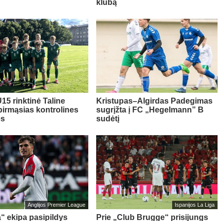
klubą
15 rinktinė Taline
Kristupas–Algirdas Padegimas
pirmąsias kontrolines
sugrįžta į FC „Hegelmann” B
es
sudėtį
Anglijos Premier League
Ispanijos La Liga
“ ekipa pasipildys
Prie „Club Brugge“ prisijungs