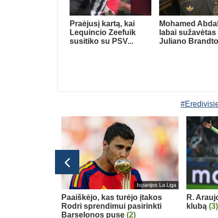
Praėjusį kartą, kai
Mohamed Abdal
Lequincio Zeefuik
labai sužavėtas
susitiko su PSV...
Juliano Brandt
#Eredivisi
Ispanijos La Liga
inė Taline
Paaiškėjo, kas turėjo įtakos
R. Arauj
s kontrolines
Rodri sprendimui pasirinkti
klubą
(3)
Barselonos pusę
(2)