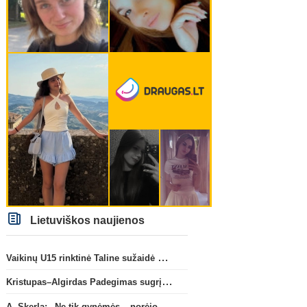
Lietuviškos naujienos
Vaikinų U15 rinktinė Taline sužaidė pirmąsias kontrolines rungtynes
Kristupas–Algirdas Padegimas sugrįžta į FC „Hegelmann” B sudėtį
A. Skerla: „Ne tik gynėmės – norėjome atakuoti“