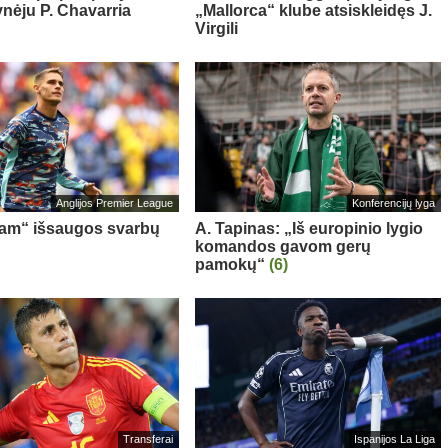
ynėju P. Chavarria
„Mallorca“ klube atsiskleidęs J.
Virgili
Anglijos Premier League
Konferencijų lyga
am“ išsaugos svarbų
A. Tapinas: „Iš europinio lygio
komandos gavom gerų
pamokų“
(6)
Transferai
Ispanijos La Liga