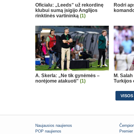
Oficialu: „Leeds“ už rekordinę
Rodri ap
klubui sumą įsigijo Anglijos
komand
rinktinės vartininką
(1)
A. Skerla: „Ne tik gynėmės –
M. Salah 
norėjome atakuoti“
(1)
Turkijos
VISOS
Naujausios naujienos
Čempion
POP naujienos
Premier 