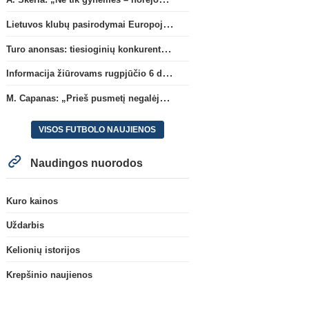
Lietuvos klubų pasirodymai Europoje: patirti pralaimėjimai Kroatijos atstovams
Turo anonsas: tiesioginių konkurentų dvikova Gargžduose
Informacija žiūrovams rugpjūčio 6 d. UEFA rungtynėms
M. Capanas: „Prieš pusmetį negalėjau net įsivaizduoti, kad žaisime prieš „Hajduk“
VISOS FUTBOLO NAUJIENOS
Naudingos nuorodos
Kuro kainos
Uždarbis
Kelionių istorijos
Krepšinio naujienos