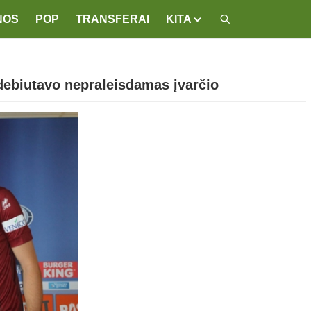
NOS
POP
TRANSFERAI
KITA
debiutavo nepraleisdamas įvarčio