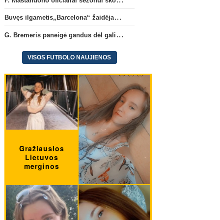
Buvęs ilgametis„Barcelona“ žaidėjas S. Roberto artėja link persikėlimo į MLS
G. Bremeris paneigė gandus dėl galimo išvykimo iš „Juventus“ klubo
VISOS FUTBOLO NAUJIENOS