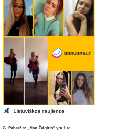
Lietuviškos naujienos
G. Paberžis: „Man Žalgiris“ yra širdyje“