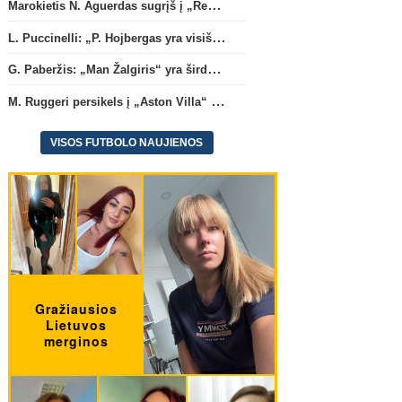
Marokietis N. Aguerdas sugrįš į „Real Sociedad“ klubą
L. Puccinelli: „P. Hojbergas yra visiškai susitelkęs darbui Marselyje“
G. Paberžis: „Man Žalgiris“ yra širdyje“
M. Ruggeri persikels į „Aston Villa“ ekipą
VISOS FUTBOLO NAUJIENOS