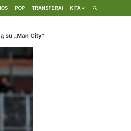
NOS
POP
TRANSFERAI
KITA
mą su „Man City“