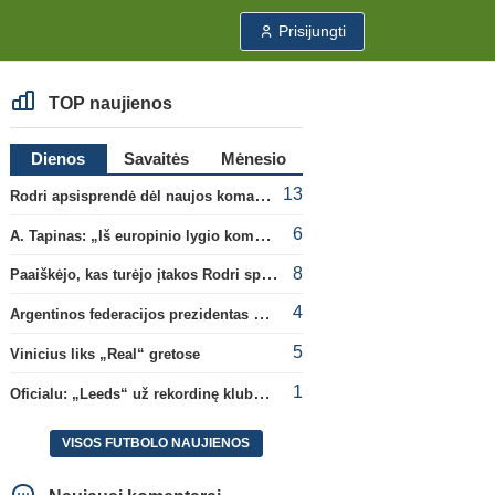
Prisijungti
TOP naujienos
Dienos
Savaitės
Mėnesio
13
Rodri apsisprendė dėl naujos komandos
6
A. Tapinas: „Iš europinio lygio komandos gavom gerų pamokų“
8
Paaiškėjo, kas turėjo įtakos Rodri sprendimui pasirinkti Barselonos pusę
4
Argentinos federacijos prezidentas C. Tapia negailėjo pagyrų G. Infantino
5
Vinicius liks „Real“ gretose
1
Oficialu: „Leeds“ už rekordinę klubui sumą įsigijo Anglijos rinktinės vartininką
VISOS FUTBOLO NAUJIENOS