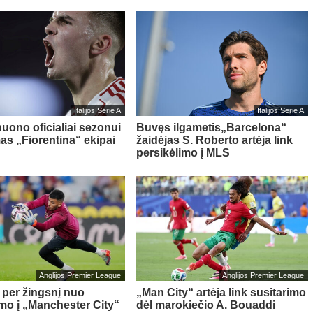
Italijos Serie A
Italijos Serie A
nuono oficialiai sezonui
Buvęs ilgametis„Barcelona“
as „Fiorentina“ ekipai
žaidėjas S. Roberto artėja link
persikėlimo į MLS
Anglijos Premier League
Anglijos Premier League
– per žingsnį nuo
„Man City“ artėja link susitarimo
imo į „Manchester City“
dėl marokiečio A. Bouaddi