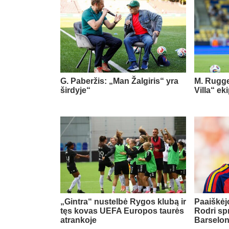
G. Paberžis: „Man Žalgiris“ yra
M. Rugge
širdyje“
Villa“ ek
„Gintra“ nustelbė Rygos klubą ir
Paaiškėjo
tęs kovas UEFA Europos taurės
Rodri sp
atrankoje
Barselo