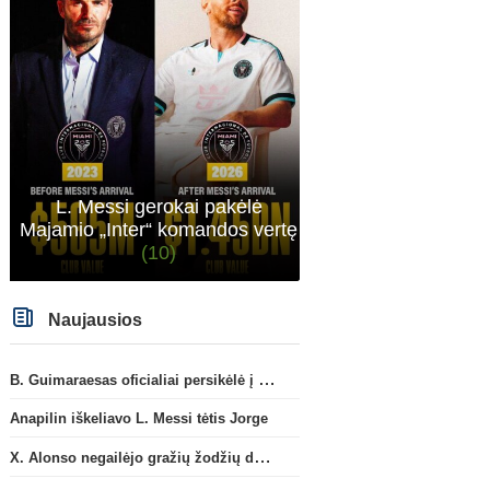
Prancūzijos Ligue 1
L. Puccinelli: „P. Hojbergas yra
G. Paberžis: „Man Žalgiri
visiškai susitelkęs darbui
širdyje“
L. Messi gerokai pakėlė
Marselyje“
Majamio „Inter“ komandos vertę
(10)
Naujausios
B. Guimaraesas oficialiai persikėlė į „Arsenal“ klubą
Anapilin iškeliavo L. Messi tėtis Jorge
X. Alonso negailėjo gražių žodžių dabartiniam savo klubui „Chelsea“