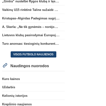
„Gintra“ nustelbė Rygos klubą ir tęs kovas UEFA Europos taurės atrankoje
Vaikinų U15 rinktinė Taline sužaidė pirmąsias kontrolines rungtynes
Kristupas–Algirdas Padegimas sugrįžta į FC „Hegelmann” B sudėtį
A. Skerla: „Ne tik gynėmės – norėjome atakuoti“
Lietuvos klubų pasirodymai Europoje: patirti pralaimėjimai Kroatijos atstovams
Turo anonsas: tiesioginių konkurentų dvikova Gargžduose
VISOS FUTBOLO NAUJIENOS
Naudingos nuorodos
Kuro kainos
Uždarbis
Kelionių istorijos
Krepšinio naujienos