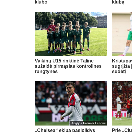
klubo
klubą
Vaikinų U15 rinktinė Taline
Kristupa
sužaidė pirmąsias kontrolines
sugrįžta
rungtynes
sudėtį
Anglijos Premier League
„Chelsea“ ekipa pasipildys
Prie „Cl