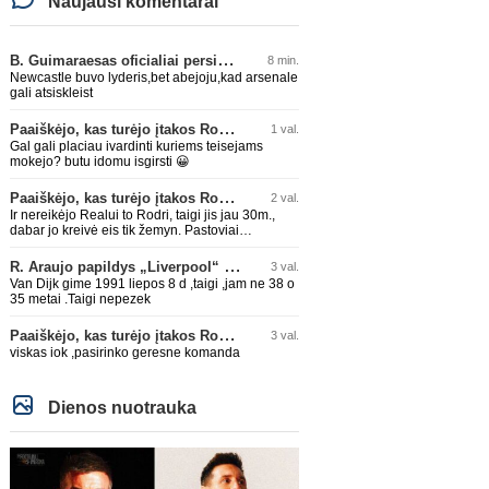
Naujausi komentarai
B. Guimaraesas oficialiai persikėlė į „Arsenal“ klubą
8 min.
Newcastle buvo lyderis,bet abejoju,kad arsenale
gali atsiskleist
Paaiškėjo, kas turėjo įtakos Rodri sprendimui pasirinkti Barselonos pusę
1 val.
Gal gali placiau ivardinti kuriems teisejams
mokejo? butu idomu isgirsti 😀
Paaiškėjo, kas turėjo įtakos Rodri sprendimui pasirinkti Barselonos pusę
2 val.
Ir nereikėjo Realui to Rodri, taigi jis jau 30m.,
dabar jo kreivė eis tik žemyn. Pastoviai
traumuojasi paskutiniu metu. Dabar gi vėl
darysis nugaros operaciją, tai kada grįš į aikštę?
R. Araujo papildys „Liverpool“ klubą
3 val.
Po pusės metų? Ne ne ačiū. Viskas gerai, Real
Van Dijk gime 1991 liepos 8 d ,taigi ,jam ne 38 o
turi ir geresnių opcijų, Mauras viską sustatys į
35 metai .Taigi nepezek
vietas. Jeigu jis iš tikro būtų buvęs reikalingas,
Perezas būtų ir pasiėmęs seniai. Beja ir ManCity,
Paaiškėjo, kas turėjo įtakos Rodri sprendimui pasirinkti Barselonos pusę
3 val.
ne šiaip sau paleidžia jį. Sėkmės jam Barcoje,
galės su savo korešais iš rinktinės kartu pažaisti
viskas iok ,pasirinko geresne komanda
karjeros saulėlydyje.
Dienos nuotrauka