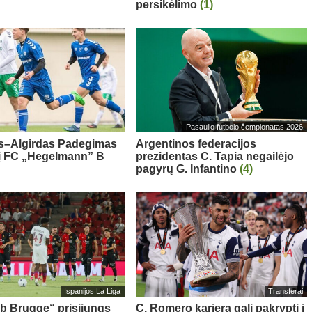
persikėlimo
(1)
Pasaulio futbolo čempionatas 2026
s–Algirdas Padegimas
Argentinos federacijos
 į FC „Hegelmann” B
prezidentas C. Tapia negailėjo
pagyrų G. Infantino
(4)
Ispanijos La Liga
Transferai
ub Brugge“ prisijungs
C. Romero karjera gali pakrypti į