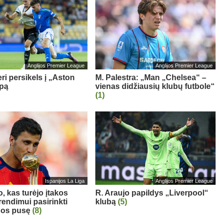
Anglijos Premier League
Anglijos Premier League
ri persikels į „Aston
M. Palestra: „Man „Chelsea“ –
ipą
vienas didžiausių klubų futbole“
(1)
Ispanijos La Liga
Anglijos Premier League
, kas turėjo įtakos
R. Araujo papildys „Liverpool“
rendimui pasirinkti
klubą
(5)
nos pusę
(8)