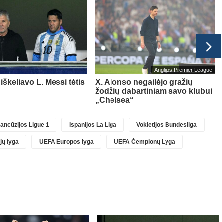
Anglijos Premier League
iškeliavo L. Messi tėtis
X. Alonso negailėjo gražių
žodžių dabartiniam savo klubui
„Chelsea“
ancūzijos Ligue 1
Ispanijos La Liga
Vokietijos Bundesliga
jų lyga
UEFA Europos lyga
UEFA Čempionų Lyga