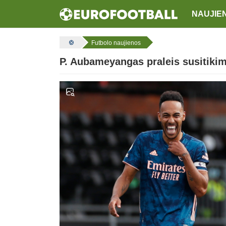
NAUJIE
Futbolo naujienos
P. Aubameyangas praleis susitiki