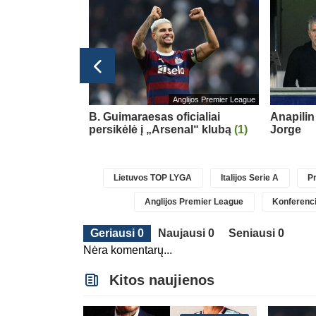
Anglijos Premier League
ė Rygos klubą
B. Guimaraesas oficialiai
Anapilin 
A Europos
persikėlė į „Arsenal“ klubą
(1)
Jorge
Lietuvos TOP LYGA
Italijos Serie A
Pr
Anglijos Premier League
Konferenci
Geriausi 0
Naujausi 0
Seniausi 0
Nėra komentarų...
Kitos naujienos