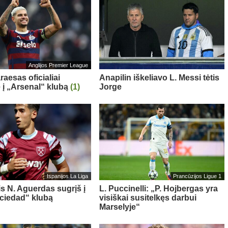
Anglijos Premier League
aesas oficialiai
Anapilin iškeliavo L. Messi tėtis
ė į „Arsenal“ klubą
(1)
Jorge
Ispanijos La Liga
Prancūzijos Ligue 1
is N. Aguerdas sugrįš į
L. Puccinelli: „P. Hojbergas yra
ciedad“ klubą
visiškai susitelkęs darbui
Marselyje“