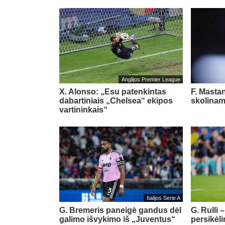
Anglijos Premier League
X. Alonso: „Esu patenkintas
F. Masta
dabartiniais „Chelsea“ ekipos
skolinam
vartininkais“
Italijos Serie A
G. Bremeris paneigė gandus dėl
G. Rulli 
galimo išvykimo iš „Juventus“
persikėl