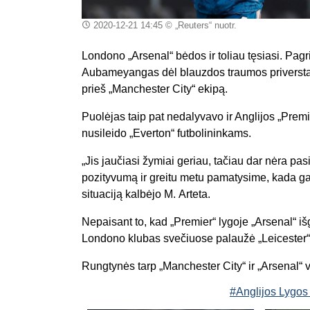
2020-12-21 14:45
© „Reuters“ nuotr.
Londono „
Arsenal
“ bėdos ir toliau tęsiasi. P
Aubameyangas
dėl blauzdos traumos priverstas
prieš „
Ma
nchester
City
“
ekipą.
Puolėjas taip pat nedalyvavo ir Anglijos „
Premi
nusileido „
Everton
“ futbolininkams.
„Jis jaučiasi žymiai geriau, tačiau dar nėra pa
pozityvumą
ir
greitu metu
pamatysime
, kada ga
situaciją
kalbėjo
M.
Arteta
.
Nepaisant to, kad „
Premier
“ lygoje „
Arsenal
“ i
Londono klubas svečiuose palaužė „
Leicester
“
Rungtynės tarp „
Manchester
City“ ir „Arsenal“
#Anglijos Lygos