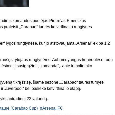
agrindinis komandos puolėjas
Pierre'as-Emerickas
 praleisti „
Carabao“
taurės
ketvirtfinalio
rungtynes
er
“ lygos rungtynės
e, kur jo atstovaujama „
Arsenal
“ ekipa 1:2
siruošęs rytojaus rungtynėms.
Aubameyangas treniruotėse rodo
lėsime jį susigrąžinti į
komandą
“
,- apie futbolininko
šgyveną tikrą krizę, šiame sezone „
Carabao“ taurės
turnyre
ir „
Liverpool
“ bei pasiekė ketvirtfinalio
etapą
.
 vyks antradienį 22 valandą.
 taurė (Carabao Cup)
#Arsenal FC