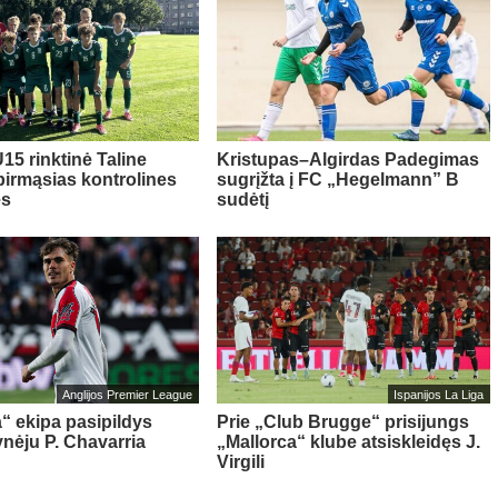
15 rinktinė Taline
Kristupas–Algirdas Padegimas
pirmąsias kontrolines
sugrįžta į FC „Hegelmann” B
es
sudėtį
Anglijos Premier League
Ispanijos La Liga
“ ekipa pasipildys
Prie „Club Brugge“ prisijungs
ynėju P. Chavarria
„Mallorca“ klube atsiskleidęs J.
Virgili