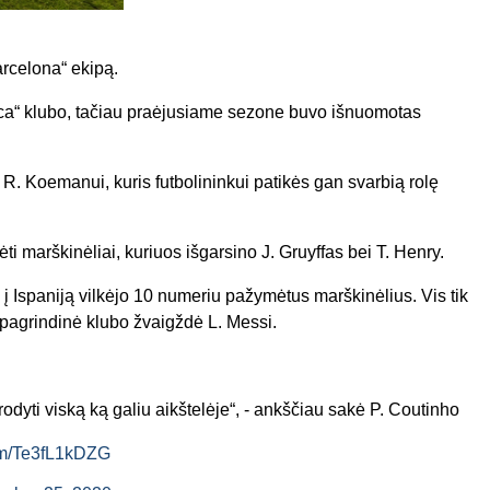
rcelona
“ ekipą.
ca
“ klubo, tačiau praėjusiame sezone buvo išnuomotas
i R. Koemanui, kuris futbolininkui patikės gan svarbią rolę
ėti
marškinėliai
, kuriuos išgarsino J.
Gruyffas
bei T. Henry.
 į Ispaniją vilkėjo 10 numeriu pažymėtus marškinėlius
. Vis tik
pagrindinė klubo žvaigždė L. Messi.
rodyti viską ką galiu aikštelėje“, - ankščiau sakė P. Coutinho
com/Te3fL1kDZG