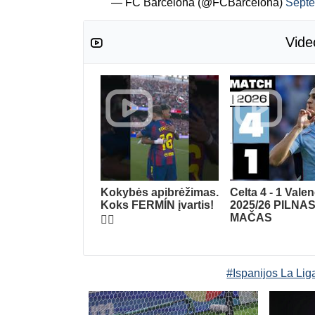
— FC Barcelona (@FCBarcelona)
Septe
Vide
Kokybės apibrėžimas.
Celta 4 - 1 Vale
Koks FERMÍN įvartis!
2025/26 PILNA
MAČAS
😮‍💨
#Ispanijos La Lig