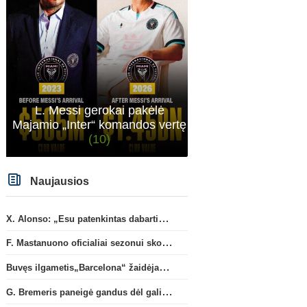
L. Messi gerokai pakėlė
Majamio „Inter“ komandos vertę
(10)
Naujausios
X. Alonso: „Esu patenkintas dabartiniais „Chelsea“ ekipos vartininkais“
F. Mastanuono oficialiai sezonui skolinamas „Fiorentina“ ekipai
Buvęs ilgametis„Barcelona“ žaidėjas S. Roberto artėja link persikėlimo į MLS
G. Bremeris paneigė gandus dėl galimo išvykimo iš „Juventus“ klubo