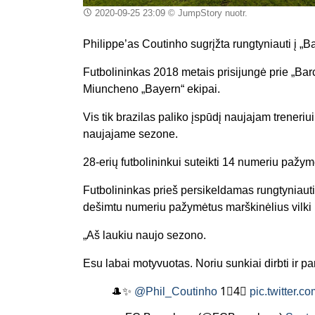
2020-09-25 23:09
© JumpStory nuotr.
Philippe’as
Coutinho
sugrįžta rungtyniauti į
„
Ba
Futbolininkas 2018 metais prisijungė prie „
Bar
Miuncheno „
Bayern
“
ekipa
i.
Vis tik brazilas paliko įspūdį naujajam treneriu
naujajame sezone.
28-erių futbolininkui suteikti 14 numeriu pažym
Futbolininkas prieš persikeldamas rungtyniauti
dešimtu numeriu pažymėtus marškinėlius vilki 
„Aš laukiu naujo sezono.
Esu labai motyvuotas. Noriu sunkiai dirbti ir pa
🎩✨
@Phil_Coutinho
1⃣4⃣
pic.twitter.