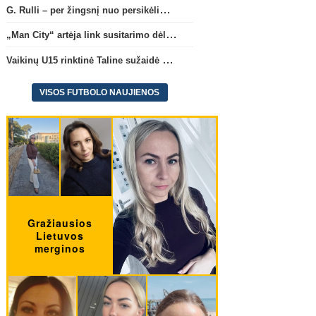
G. Rulli – per žingsnį nuo persikėlimo į „Manchester City“ klubą
„Man City“ artėja link susitarimo dėl marokiečio A. Bouaddi persikėlimo
Vaikinų U15 rinktinė Taline sužaidė pirmąsias kontrolines rungtynes
Anglijos Premier League
„Man City“ artėja link
Kristupas–Algirdas Pad
VISOS FUTBOLO NAUJIENOS
susitarimo dėl marokiečio A.
sugrįžta į FC „Hegelman
Bouaddi persikėlimo
(1)
sudėtį