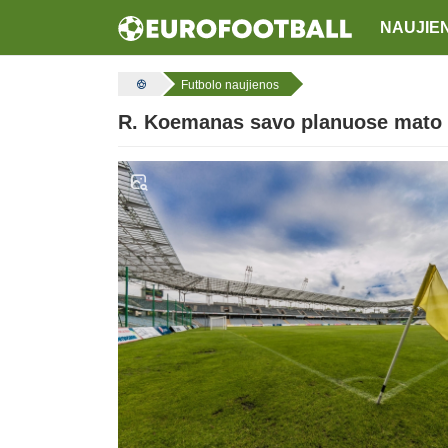
NAUJIE
Futbolo naujienos
R. Koemanas savo planuose mato 