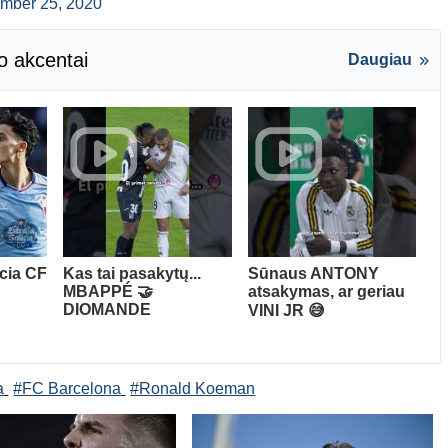
mber 25, 2020
o akcentai
Daugiau
ncia CF
Kas tai pasakytų...
Sūnaus ANTONY
S
MBAPPÉ 🤝
atsakymas, ar geriau
DIOMANDE
VINI JR 😅
a
#FC Barcelona
#Ronald Koeman