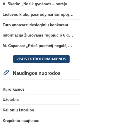
A. Skerla: „Ne tik gynėmės – norėjome atakuoti“
Lietuvos klubų pasirodymai Europoje: patirti pralaimėjimai Kroatijos atstovams
Turo anonsas: tiesioginių konkurentų dvikova Gargžduose
Informacija žiūrovams rugpjūčio 6 d. UEFA rungtynėms
M. Capanas: „Prieš pusmetį negalėjau net įsivaizduoti, kad žaisime prieš „Hajduk“
VISOS FUTBOLO NAUJIENOS
Naudingos nuorodos
Kuro kainos
Uždarbis
Kelionių istorijos
Krepšinio naujienos