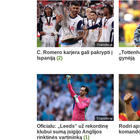
Transferai
C. Romero karjera gali pakrypti į
„Tottenh
Ispaniją
(2)
gynėją
Transferai
Oficialu: „Leeds“ už rekordinę
Rodri ap
klubui sumą įsigijo Anglijos
komand
rinktinės vartininką
(1)