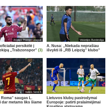
Anglijos Premier League
Vokietijos Bundesliga
oficialiai persikėlė į
A. Nusa: „Niekada neprašiau
 ekipą „Trabzonspor“
(3)
išvykti iš „RB Leipzig“ klubo“
Italijos Serie A
s Roma“ saugas L.
Lietuvos klubų pasirodymai
ni dar metams liks šiame
Europoje: patirti pralaimėjimai
Kroatijos atstovams