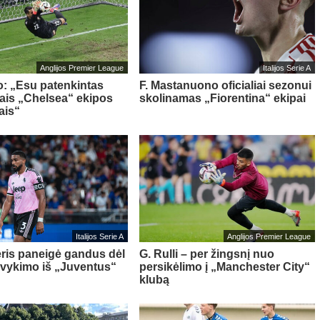
Anglijos Premier League
Italijos Serie A
o: „Esu patenkintas
F. Mastanuono oficialiai sezonui
iais „Chelsea“ ekipos
skolinamas „Fiorentina“ ekipai
ais“
Italijos Serie A
Anglijos Premier League
ris paneigė gandus dėl
G. Rulli – per žingsnį nuo
švykimo iš „Juventus“
persikėlimo į „Manchester City“
klubą