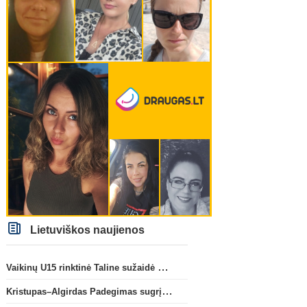
Lietuviškos naujienos
Vaikinų U15 rinktinė Taline sužaidė pirmąsias kontrolines rungtynes
Kristupas–Algirdas Padegimas sugrįžta į FC „Hegelmann” B sudėtį