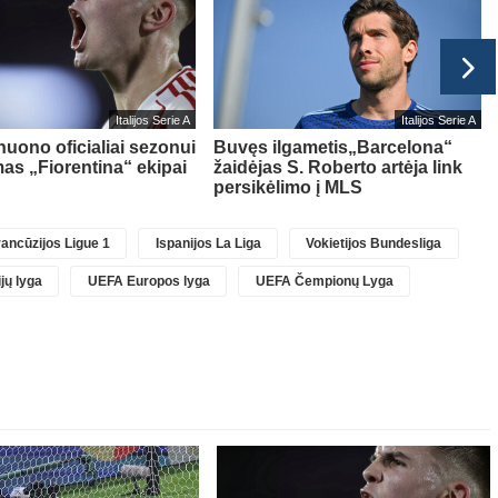
Italijos Serie A
Italijos Serie A
nuono oficialiai sezonui
Buvęs ilgametis„Barcelona“
as „Fiorentina“ ekipai
žaidėjas S. Roberto artėja link
persikėlimo į MLS
ancūzijos Ligue 1
Ispanijos La Liga
Vokietijos Bundesliga
jų lyga
UEFA Europos lyga
UEFA Čempionų Lyga