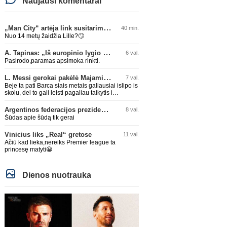
Naujausi komentarai
„Man City“ artėja link susitarimo dėl marokiečio A. Bouaddi persikėlimo
40 min.
Nuo 14 metų žaidžia Lille?🙄
A. Tapinas: „Iš europinio lygio komandos gavom gerų pamokų“
6 val.
Pasirodo,paramas apsimoka rinkti.
L. Messi gerokai pakėlė Majamio „Inter“ komandos vertę
7 val.
Beje ta pati Barca siais metais galiausiai islipo is
skolu, del to gali leisti pagaliau taikytis i
komandos pildyma ka ir daro su Adeyemi, Rodri,
visa Julian Alvarez saga.
Argentinos federacijos prezidentas C. Tapia negailėjo pagyrų G. Infantino
8 val.
Šūdas apie šūdą tik gerai
Vinicius liks „Real“ gretose
11 val.
Ačiū kad lieka,nereiks Premier league ta
princesę matyti😀
Dienos nuotrauka