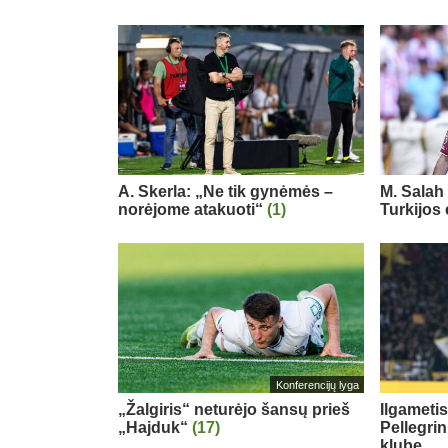
A. Skerla: „Ne tik gynėmės –
M. Salah 
norėjome atakuoti“
(1)
Turkijos
Konferencijų lyga
„Žalgiris“ neturėjo šansų prieš
Ilgameti
„Hajduk“
(17)
Pellegri
klube