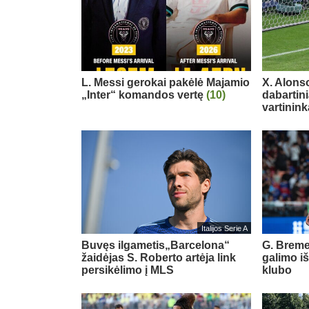
L. Messi gerokai pakėlė Majamio
X. Alons
„Inter“ komandos vertę
(10)
dabartin
vartinink
Italijos Serie A
Buvęs ilgametis„Barcelona“
G. Breme
žaidėjas S. Roberto artėja link
galimo i
persikėlimo į MLS
klubo