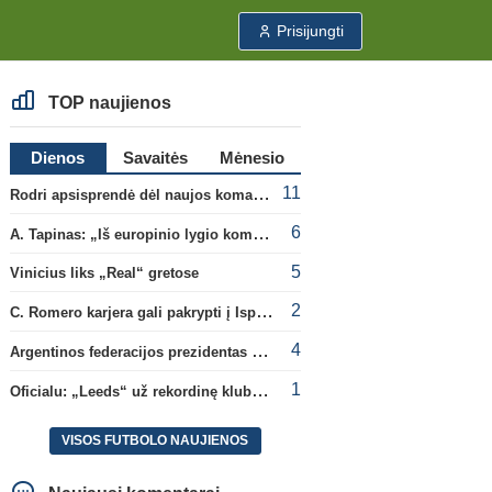
Prisijungti
TOP naujienos
Dienos
Savaitės
Mėnesio
11
Rodri apsisprendė dėl naujos komandos
6
A. Tapinas: „Iš europinio lygio komandos gavom gerų pamokų“
5
Vinicius liks „Real“ gretose
2
C. Romero karjera gali pakrypti į Ispaniją
4
Argentinos federacijos prezidentas C. Tapia negailėjo pagyrų G. Infantino
1
Oficialu: „Leeds“ už rekordinę klubui sumą įsigijo Anglijos rinktinės vartininką
VISOS FUTBOLO NAUJIENOS