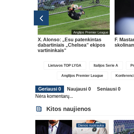
glijos Premier League
Anglijos Premier League
pasipildys
X. Alonso: „Esu patenkintas
F. Masta
Chavarria
dabartiniais „Chelsea“ ekipos
skolinam
vartininkais“
Lietuvos TOP LYGA
Italijos Serie A
Pr
Anglijos Premier League
Konferenci
Geriausi 0
Naujausi 0
Seniausi 0
Nėra komentarų...
Kitos naujienos
Dienos nuotrauka