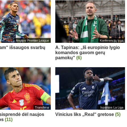
Anglijos Premier League
Konferencijų lyga
am“ išsaugos svarbų
A. Tapinas: „Iš europinio lygio
komandos gavom gerų
pamokų“
(6)
Transferai
Ispanijos La Liga
sisprendė dėl naujos
Vinicius liks „Real“ gretose
(5)
os
(11)