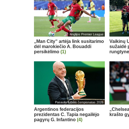
Anglijos Premier League
„Man City“ artėja link susitarimo
Vaikinų U
dėl marokiečio A. Bouaddi
sužaidė 
persikėlimo
(1)
rungtyn
Pasaulio futbolo čempionatas 2026
Argentinos federacijos
„Chelsea
prezidentas C. Tapia negailėjo
krašto g
pagyrų G. Infantino
(4)