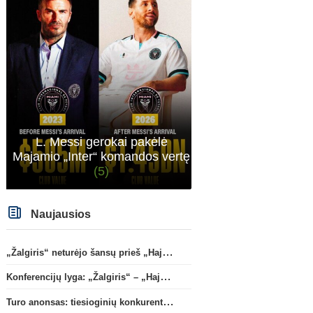
L. Messi gerokai pakėlė
Majamio „Inter“ komandos vertę
(5)
Naujausios
„Žalgiris“ neturėjo šansų prieš „Hajduk“
Konferencijų lyga: „Žalgiris“ – „Hajduk“ (rungtynės tiesiogiai)
Turo anonsas: tiesioginių konkurentų dvikova Gargžduose