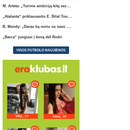
M. Arteta: „Turime ambiciją kitą sezoną kovoti dėl visų titulų“
„Atalanta“ priklausantis E. Bilal Toure karjerą tęs „Parma“ gretose
B. Mendy: „Darau ką noriu su savo pasaulio čempionato titulu“
„Barca“ jungiasi į kovą dėl Rodri
Pasaulio čempionatas 2018
Pri
VISOS FUTBOLO NAUJIENOS
B. Mendy: „Darau ką noriu su
„Sporting“ pasipildys
savo pasaulio čempionato
Tanzanijos rinktinės kraš
titulu“
saugu
(1)