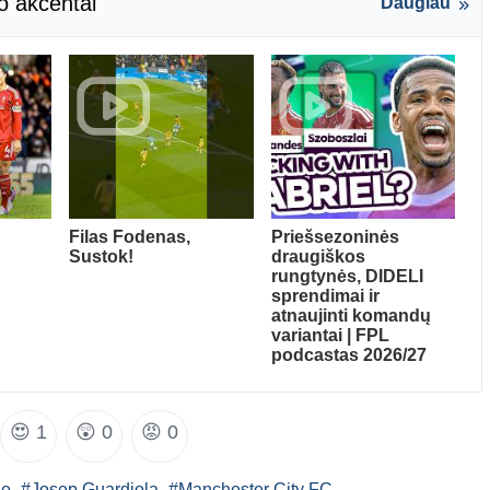
o akcentai
Daugiau
Filas Fodenas,
Priešsezoninės
Sustok!
draugiškos
rungtynės, DIDELI
sprendimai ir
atnaujinti komandų
variantai | FPL
podcastas 2026/27
😍
1
😲
0
😡
0
ue
#Josep Guardiola
#Manchester City FC