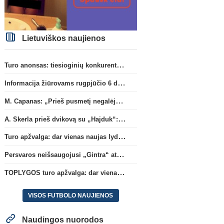
Lietuviškos naujienos
Turo anonsas: tiesioginių konkurentų dvikova Gargžduose
Informacija žiūrovams rugpjūčio 6 d. UEFA rungtynėms
M. Capanas: „Prieš pusmetį negalėjau net įsivaizduoti, kad žaisime prieš „Hajduk“
A. Skerla prieš dvikovą su „Hajduk“: „Tai kito kalibro komanda“
Turo apžvalga: dar vienas naujas lyderis
Persvaros neišsaugojusi „Gintra“ atrankos pusfinalyje nusileido Škotijos čempionėms
TOPLYGOS turo apžvalga: dar vienas naujas lyderis
VISOS FUTBOLO NAUJIENOS
Naudingos nuorodos