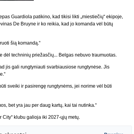
pas Guardiola patikino, kad tikisi likti „miestiečių“ ekipoje,
vinas De Bruyne ir ko reikia, kad jo komanda vėl būtų
niruoti šią komandą.“
e dėl techninių priežasčių... Belgas nebuvo traumuotas.
 jis gali rungtyniauti svarbiausiose rungtynėse. Jis
e.“
būti sveiki ir pasirengę rungtynėms, jei norime vėl būti
, bet yra jau per daug kartų, kai tai nutinka.“
City“ klubu galioja iki 2027-ųjų metų.