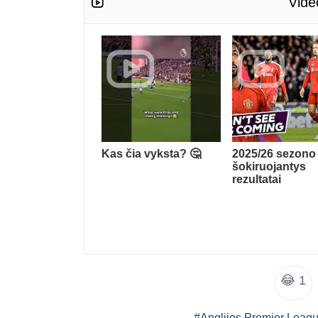
Vide
Kas čia vyksta? 🤔
2025/26 sezono
šokiruojantys
rezultatai
😂
1
#Anglijos Premier Leag