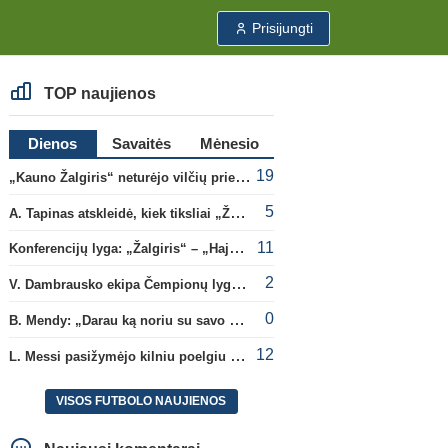
Prisijungti
TOP naujienos
Dienos
Savaitės
Mėnesio
19
„Kauno Žalgiris“ neturėjo vilčių prieš „Dinamo“
5
A. Tapinas atskleidė, kiek tiksliai „Žalgiris“ jau uždirbo iš UEFA premijų
11
Konferencijų lyga: „Žalgiris“ – „Hajduk“ (rungtynės tiesiogiai)
2
V. Dambrausko ekipa Čempionų lygos atrankoje patyrė skaudžią nesėkmę
0
B. Mendy: „Darau ką noriu su savo pasaulio čempionato titulu“
12
L. Messi pasižymėjo kilniu poelgiu dėl kilusių gaisrų Madride
VISOS FUTBOLO NAUJIENOS