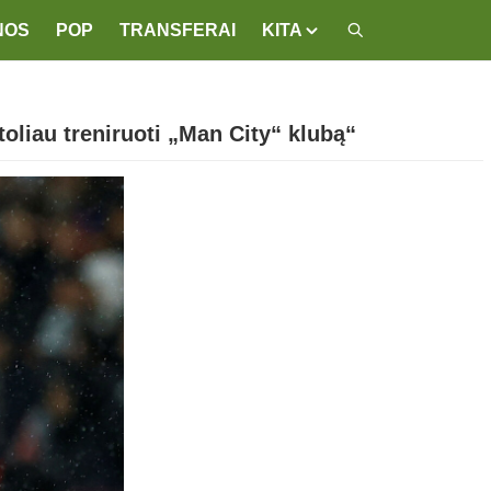
NOS
POP
TRANSFERAI
KITA
toliau treniruoti „Man City“ klubą“