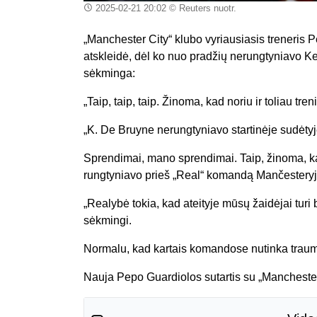
2025-02-21 20:02
© Reuters nuotr.
„Manchester City“ klubo vyriausiasis treneris Pe
atskleidė, dėl ko nuo pradžių nerungtyniavo Ke
sėkminga:
„Taip, taip, taip. Žinoma, kad noriu ir toliau tre
„K. De Bruyne nerungtyniavo startinėje sudėtyj
Sprendimai, mano sprendimai. Taip, žinoma, kad
rungtyniavo prieš „Real“ komandą Mančesteryj
„Realybė tokia, kad ateityje mūsų žaidėjai turi 
sėkmingi.
Normalu, kad kartais komandose nutinka traumos
Nauja Pepo Guardiolos sutartis su „Manchester 