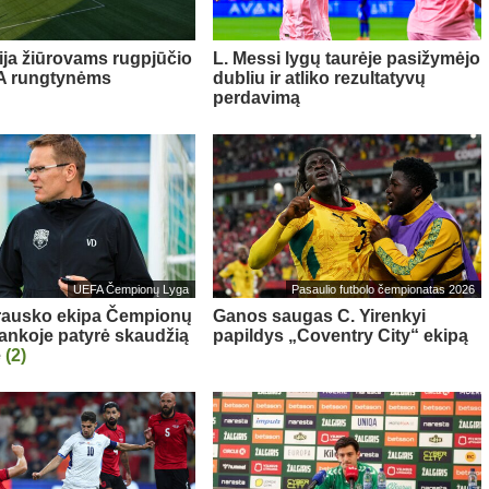
ija žiūrovams rugpjūčio
L. Messi lygų taurėje pasižymėjo
FA rungtynėms
dubliu ir atliko rezultatyvų
perdavimą
UEFA Čempionų Lyga
Pasaulio futbolo čempionatas 2026
rausko ekipa Čempionų
Ganos saugas C. Yirenkyi
rankoje patyrė skaudžią
papildys „Coventry City“ ekipą
ę
(2)