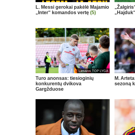
L. Messi gerokai pakėlė Majamio
„Žalgiris
„Inter“ komandos vertę
(5)
„Hajduk
Lietuvos TOP LYGA
Turo anonsas: tiesioginių
M. Arteta
konkurentų dvikova
sezoną ko
Gargžduose