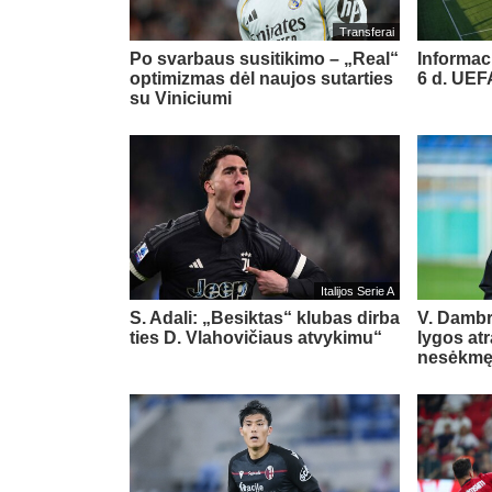
Transferai
Po svarbaus susitikimo – „Real“
Informac
optimizmas dėl naujos sutarties
6 d. UE
su Viniciumi
Italijos Serie A
S. Adali: „Besiktas“ klubas dirba
V. Damb
ties D. Vlahovičiaus atvykimu“
lygos at
nesėkm