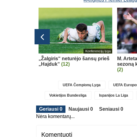
glijos Premier League
Konferencijų lyga
tle“ pristatė
„Žalgiris“ neturėjo šansų prieš
M. Artet
„Hajduk“
(12)
sezoną k
(2)
UEFA Čempionų Lyga
UEFA Europos
Vokietijos Bundesliga
Ispanijos La Liga
Geriausi 0
Naujausi 0
Seniausi 0
Nėra komentarų...
Komentuoti