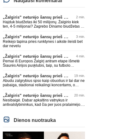
Naujausi komentarai
„Žalgiris“ neturėjo šansų prieš „Hajduk“
2 min.
Hajduk biudžetas iki 50 milijonų. Žalgirio kiek
ten, 4-5 milijonai? Zagrebo Dinamo biudžetas iki
75 milijonų, beje. Su 4-5 milijonais prieš tokius
nepaloši. Čia jums ne Sakartvelas. Kol nebus
„Žalgiris“ neturėjo šansų prieš „Hajduk“
3 min.
rimtų investuotojų, kurie suorganizuotų bent 15-
Reikejo tapina pries runktynes i aikste ileisti bet
20 milijonų biudžetus, prieš tokius klubus šansų
dar nevelu
nebuvo ir nebus. Realu tik su Sakartvelais ir
islandais ir pan. tikėtis teigiamo rezultato.
„Žalgiris“ neturėjo šansų prieš „Hajduk“
4 min.
Pernai iš Europos Žalgirį antram etape išmetė
Šiaurės Airijos pusklubis, taip, su futbolo
EGZpertų mylimu Čeburinu priešakyje. Burtai
palankūs buvo, tai faina svaigt apie
„Žalgiris“ neturėjo šansų prieš „Hajduk“
19 min.
Galatasarajus, bet negali gyvent praeities
Abudu zalgrybius spso kaip obuolius ir tai dar ne
futbolu, jei nori kažką pasiekti. Pas Čebą
pabaiga, stadionai reikalingi koncertams, o
supratimas buvo geras žaidžiant antru numeriu,
grybams, vieniems Jonava, kitiems lokomotyvo
bet be fantazijos būnant favoritais. Skerla manau
stadikas, kaip tik parašoje
„Žalgiris“ neturėjo šansų prieš „Hajduk“
20 min.
bus pakeistas neilgai trukus, yra geresnių, bet
apskritai su kazachu ir Vilma atsisveikint buvo
Nesibaigė. Dabar apkaltins vatnykus ir
geras sprendimas.
antivalstybininkus, kad čia per juos pralaimėjo.
Visi bus kalti, kas rožinių akinių nenėšios ir nelys
jam padlaižiaut.
Dienos nuotrauka