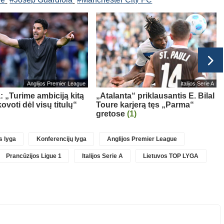
Anglijos Premier League
Italijos Serie A
a: „Turime ambiciją kitą
„Atalanta“ priklausantis E. Bilal
ovoti dėl visų titulų“
Toure karjerą tęs „Parma“
gretose
(1)
 lyga
Konferencijų lyga
Anglijos Premier League
Prancūzijos Ligue 1
Italijos Serie A
Lietuvos TOP LYGA