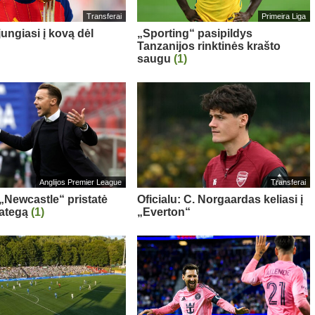
Transferai
Primeira Liga
ungiasi į kovą dėl
„Sporting“ pasipildys
Tanzanijos rinktinės krašto
saugu
(1)
Anglijos Premier League
Transferai
 „Newcastle“ pristatė
Oficialu: C. Norgaardas keliasi į
rategą
(1)
„Everton“