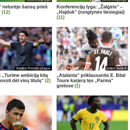
“ neturėjo šansų prieš
Konferencijų lyga: „Žalgiris“ –
“
(12)
„Hajduk“ (rungtynės tiesiogiai)
(11)
Anglijos Premier League
Italijos Serie A
: „Turime ambiciją kitą
„Atalanta“ priklausantis E. Bilal
voti dėl visų titulų“
(2)
Toure karjerą tęs „Parma“
gretose
(1)