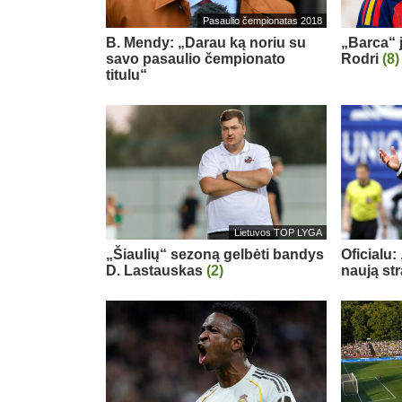
Pasaulio čempionatas 2018
B. Mendy: „Darau ką noriu su
„Barca“ j
savo pasaulio čempionato
Rodri
(8)
titulu“
Lietuvos TOP LYGA
„Šiaulių“ sezoną gelbėti bandys
Oficialu:
D. Lastauskas
(2)
naują st