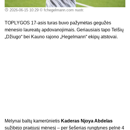
2026-06-15 10:29
© fchegelmann.com nuotr.
TOPLYGOS 17-asis turas buvo pažymėtas gegužės
mėnesio laureatų apdovanojimais. Geriausiais tapo Telšių
„Džiugo“ bei Kauno rajono „Hegelmann“ ekipų atstovai.
Mėlynai baltų kamerūnietis
Kaderas Njoya Abdelas
sužibėjo praėjusį mėnesį – per šešerias rungtynes pelnė 4