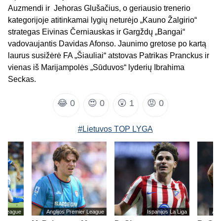
Auzmendi ir Jehoras Glušačius, o geriausio trenerio
kategorijoje atitinkamai lygių neturėjo „Kauno Žalgirio“
strategas Eivinas Černiauskas ir Gargždų „Bangai“
vadovaujantis Davidas Afonso. Jaunimo gretose po kartą
laurus susižėrė FA „Šiauliai“ atstovas Patrikas Pranckus ir
vienas iš Marijampolės „Sūduvos“ lyderių Ibrahima
Seckas.
😂
0
😍
0
😲
1
😡
0
#Lietuvos TOP LYGA
er League
Anglijos Premier League
Ispanijos La Liga
Ang