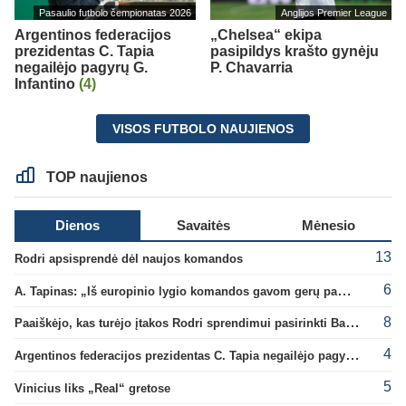
Pasaulio futbolo čempionatas 2026
Anglijos Premier League
Argentinos federacijos
„Chelsea“ ekipa
prezidentas C. Tapia
pasipildys krašto gynėju
negailėjo pagyrų G.
P. Chavarria
Infantino
(4)
VISOS FUTBOLO NAUJIENOS
TOP naujienos
Dienos
Savaitės
Mėnesio
13
Rodri apsisprendė dėl naujos komandos
6
A. Tapinas: „Iš europinio lygio komandos gavom gerų pamokų“
8
Paaiškėjo, kas turėjo įtakos Rodri sprendimui pasirinkti Barselonos pusę
4
Argentinos federacijos prezidentas C. Tapia negailėjo pagyrų G. Infantino
5
Vinicius liks „Real“ gretose