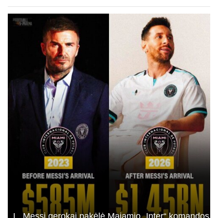
L. Messi gerokai pakėlė Majamio „Inter“ komandos