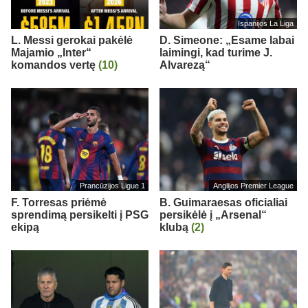
Ispanijos La Liga
L. Messi gerokai pakėlė
D. Simeone: „Esame labai
Majamio „Inter“
laimingi, kad turime J.
komandos vertę
(10)
Alvarezą“
Prancūzijos Ligue 1
Anglijos Premier League
F. Torresas priėmė
B. Guimaraesas oficialiai
sprendimą persikelti į PSG
persikėlė į „Arsenal“
ekipą
klubą
(2)