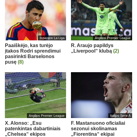
Ispanijos La Liga
Anglijos Premier League
Paaiškėjo, kas turėjo
R. Araujo papildys
įtakos Rodri sprendimui
„Liverpool“ klubą
(2)
pasirinkti Barselonos
pusę
(8)
Anglijos Premier League
Italijos Serie A
X. Alonso: „Esu
F. Mastanuono oficialiai
patenkintas dabartiniais
sezonui skolinamas
„Chelsea“ ekipos
„Fiorentina“ ekipai