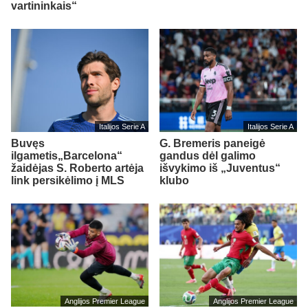
vartininkais“
Italijos Serie A
Italijos Serie A
Buvęs
G. Bremeris paneigė
ilgametis„Barcelona“
gandus dėl galimo
žaidėjas S. Roberto artėja
išvykimo iš „Juventus“
link persikėlimo į MLS
klubo
Anglijos Premier League
Anglijos Premier League