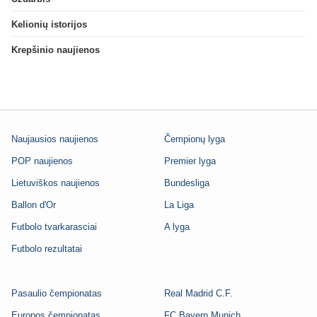
Kelionių istorijos
Krepšinio naujienos
Naujausios naujienos
Čempionų lyga
POP naujienos
Premier lyga
Lietuviškos naujienos
Bundesliga
Ballon d'Or
La Liga
Futbolo tvarkarasciai
A lyga
Futbolo rezultatai
Pasaulio čempionatas
Real Madrid C.F.
Europos čempionatas
FC Bayern Munich