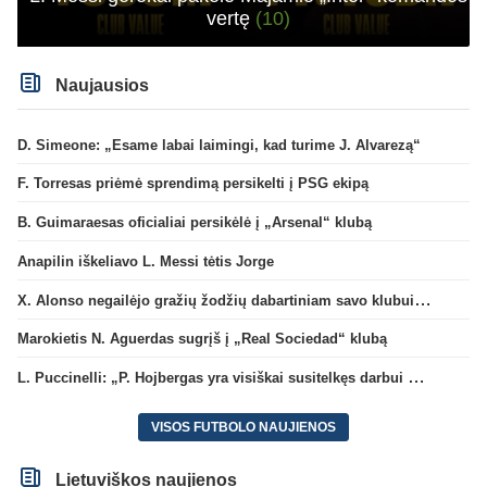
vertę
(10)
Naujausios
D. Simeone: „Esame labai laimingi, kad turime J. Alvarezą“
F. Torresas priėmė sprendimą persikelti į PSG ekipą
B. Guimaraesas oficialiai persikėlė į „Arsenal“ klubą
Anapilin iškeliavo L. Messi tėtis Jorge
X. Alonso negailėjo gražių žodžių dabartiniam savo klubui „Chelsea“
Marokietis N. Aguerdas sugrįš į „Real Sociedad“ klubą
L. Puccinelli: „P. Hojbergas yra visiškai susitelkęs darbui Marselyje“
VISOS FUTBOLO NAUJIENOS
Lietuviškos naujienos