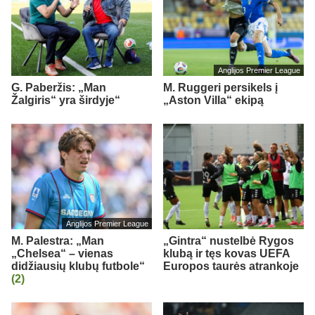
Anglijos Premier League
G. Paberžis: „Man
M. Ruggeri persikels į
Žalgiris“ yra širdyje“
„Aston Villa“ ekipą
Anglijos Premier League
M. Palestra: „Man
„Gintra“ nustelbė Rygos
„Chelsea“ – vienas
klubą ir tęs kovas UEFA
didžiausių klubų futbole“
Europos taurės atrankoje
(2)