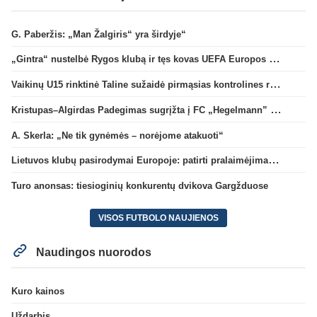
G. Paberžis: „Man Žalgiris“ yra širdyje“
„Gintra“ nustelbė Rygos klubą ir tęs kovas UEFA Europos taurės atrankoje
Vaikinų U15 rinktinė Taline sužaidė pirmąsias kontrolines rungtynes
Kristupas–Algirdas Padegimas sugrįžta į FC „Hegelmann” B sudėtį
A. Skerla: „Ne tik gynėmės – norėjome atakuoti“
Lietuvos klubų pasirodymai Europoje: patirti pralaimėjimai Kroatijos atstovams
Turo anonsas: tiesioginių konkurentų dvikova Gargžduose
VISOS FUTBOLO NAUJIENOS
Naudingos nuorodos
Kuro kainos
Uždarbis