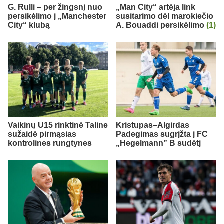
G. Rulli – per žingsnį nuo
„Man City“ artėja link
persikėlimo į „Manchester
susitarimo dėl marokiečio
City“ klubą
A. Bouaddi persikėlimo
(1)
Vaikinų U15 rinktinė Taline
Kristupas–Algirdas
sužaidė pirmąsias
Padegimas sugrįžta į FC
kontrolines rungtynes
„Hegelmann” B sudėtį