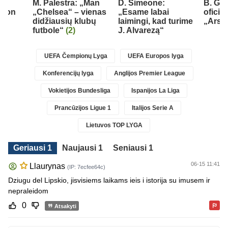
M. Palestra: „Man
D. Simeone:
B. Gu
Aston
„Chelsea“ – vienas
„Esame labai
oficial
didžiausių klubų
laimingi, kad turime
„Arse
futbole“
(2)
J. Alvarezą“
UEFA Čempionų Lyga
UEFA Europos lyga
Konferencijų lyga
Anglijos Premier League
Vokietijos Bundesliga
Ispanijos La Liga
Prancūzijos Ligue 1
Italijos Serie A
Lietuvos TOP LYGA
Geriausi 1
Naujausi 1
Seniausi 1
06-15 11:41
Llaurynas
(IP: 7ecfee64c)
Dziugu del Lipskio, jisvisiems laikams ieis i istorija su imusem ir
nepraleidom
0
Atsakyti