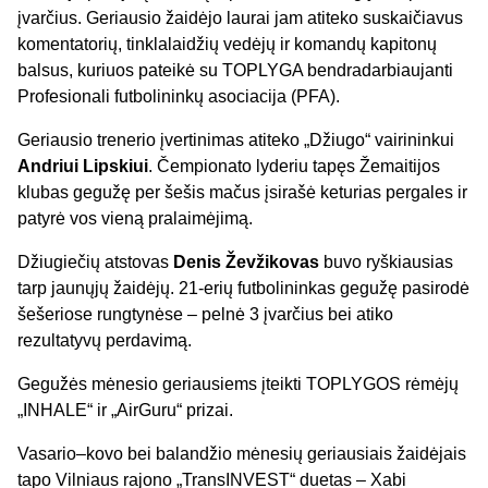
įvarčius. Geriausio žaidėjo laurai jam atiteko suskaičiavus
komentatorių, tinklalaidžių vedėjų ir komandų kapitonų
balsus, kuriuos pateikė su TOPLYGA bendradarbiaujanti
Profesionali futbolininkų asociacija (PFA).
Geriausio trenerio įvertinimas atiteko „Džiugo“ vairininkui
Andriui Lipskiui
. Čempionato lyderiu tapęs Žemaitijos
klubas gegužę per šešis mačus įsirašė keturias pergales ir
patyrė vos vieną pralaimėjimą.
Džiugiečių atstovas
Denis Ževžikovas
buvo ryškiausias
tarp jaunųjų žaidėjų. 21-erių futbolininkas gegužę pasirodė
šešeriose rungtynėse – pelnė 3 įvarčius bei atiko
rezultatyvų perdavimą.
Gegužės mėnesio geriausiems įteikti TOPLYGOS rėmėjų
„INHALE“ ir „AirGuru“ prizai.
Vasario–kovo bei balandžio mėnesių geriausiais žaidėjais
tapo Vilniaus rajono „TransINVEST“ duetas – Xabi