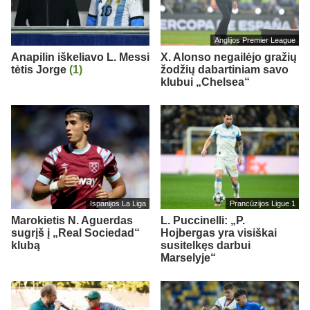
Anglijos Premier League
Anapilin iškeliavo L. Messi
X. Alonso negailėjo gražių
tėtis Jorge
(1)
žodžių dabartiniam savo
klubui „Chelsea“
Ispanijos La Liga
Prancūzijos Ligue 1
Marokietis N. Aguerdas
L. Puccinelli: „P.
sugrįš į „Real Sociedad“
Hojbergas yra visiškai
klubą
susitelkęs darbui
Marselyje“