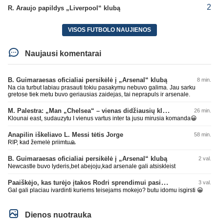
2
R. Araujo papildys „Liverpool“ klubą
VISOS FUTBOLO NAUJIENOS
Naujausi komentarai
B. Guimaraesas oficialiai persikėlė į „Arsenal“ klubą
8 min.
Na cia turbut labiau prasauti tokiu pasakymu nebuvo galima. Jau sarku
gretose tiek metu buvo geriausias zaidejas, tai neprapuls ir arsenale.
M. Palestra: „Man „Chelsea“ – vienas didžiausių klubų futbole“
26 min.
Klounai east, sudauzytu I vienus vartus inter ta jusu mirusia komanda😀
Anapilin iškeliavo L. Messi tėtis Jorge
58 min.
RIP, kad žemelė priimtu🙏
B. Guimaraesas oficialiai persikėlė į „Arsenal“ klubą
2 val.
Newcastle buvo lyderis,bet abejoju,kad arsenale gali atsiskleist
Paaiškėjo, kas turėjo įtakos Rodri sprendimui pasirinkti Barselonos pusę
3 val.
Gal gali placiau ivardinti kuriems teisejams mokejo? butu idomu isgirsti 😀
Dienos nuotrauka