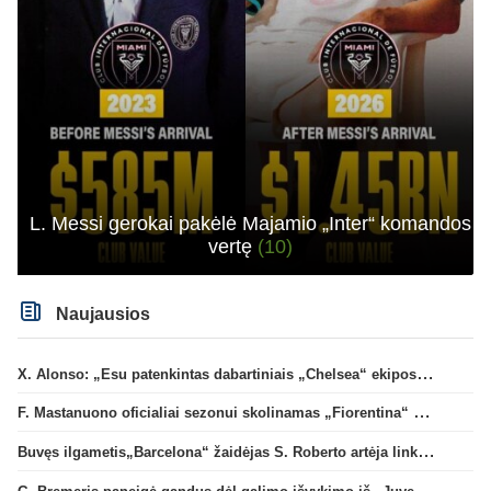
L. Messi gerokai pakėlė Majamio „Inter“ komandos
vertę
(10)
Naujausios
X. Alonso: „Esu patenkintas dabartiniais „Chelsea“ ekipos vartininkais“
F. Mastanuono oficialiai sezonui skolinamas „Fiorentina“ ekipai
Buvęs ilgametis„Barcelona“ žaidėjas S. Roberto artėja link persikėlimo į MLS
G. Bremeris paneigė gandus dėl galimo išvykimo iš „Juventus“ klubo