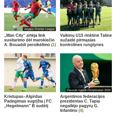
Anglijos Premier League
„Man City“ artėja link
Vaikinų U15 rinktinė Taline
susitarimo dėl marokiečio
sužaidė pirmąsias
A. Bouaddi persikėlimo
(1)
kontrolines rungtynes
Pasaulio futbolo čempionatas 2026
Kristupas–Algirdas
Argentinos federacijos
Padegimas sugrįžta į FC
prezidentas C. Tapia
„Hegelmann” B sudėtį
negailėjo pagyrų G.
Infantino
(4)