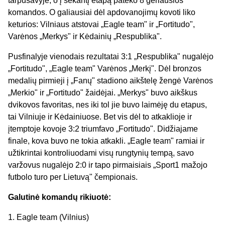
tarpusavyje, o į sekantį etapą pateko 8 geriausios
komandos. O galiausiai dėl apdovanojimų kovoti liko
keturios: Vilniaus atstovai „Eagle team" ir „Fortitudo",
Varėnos „Merkys" ir Kėdainių „Respublika".
Pusfinalyje vienodais rezultatai 3:1 „Respublika" nugalėjo
„Fortitudo", „Eagle team" Varėnos „Merkį". Dėl bronzos
medalių pirmieji į „Fanų" stadiono aikštelę žengė Varėnos
„Merkio" ir „Fortitudo" žaidėjai. „Merkys" buvo aikškus
dvikovos favoritas, nes iki tol jie buvo laimėję du etapus,
tai Vilniuje ir Kėdainiuose. Bet vis dėl to atkaklioje ir
įtemptoje kovoje 3:2 triumfavo „Fortitudo". Didžiajame
finale, kova buvo ne tokia atkakli. „Eagle team" ramiai ir
užtikrintai kontroliuodami visų rungtynių tempą, savo
varžovus nugalėjo 2:0 ir tapo pirmaisiais „Sport1 mažojo
futbolo turo per Lietuvą" čempionais.
Galutinė komandų rikiuotė:
1. Eagle team (Vilnius)