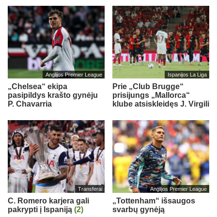
Anglijos Premier League
Ispanijos La Liga
„Chelsea“ ekipa
Prie „Club Brugge“
pasipildys krašto gynėju
prisijungs „Mallorca“
P. Chavarria
klube atsiskleidęs J. Virgili
Transferai
Anglijos Premier League
C. Romero karjera gali
„Tottenham“ išsaugos
pakrypti į Ispaniją
(2)
svarbų gynėją