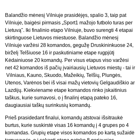
Balandžio mėnesį Vilniuje prasidėjęs, spalio 3, taip pat
Vilniuje, baigėsi pirmasis „Sport1 mažojo futbolo turas per
Lietuvą". Iki finalinio etapo Vilniuje, buvo surengti 4 etapai
skirtinguose Lietuvos miestuose. Balandžio mėnesį
Vilniuje varžėsi 28 komandos, gegužę Druskininkuose 24,
birželį Telšiuose 16 ir paskutiniame etape rugpjūtį
Kėdainiuose 20 komandų. Per visus etapus viso varžėsi
net 42 komandos iš pačių įvairiausių Lietuvos miestų - tai ir
Vilniaus, Kauno, Skuodo, Mažeikių, Telšių, Plungės,
Utenos, Varėnos bei iš visai mažų vietovių Gelgaudiškio ar
Lazdijų. Kiekviename etape komandos rinko įskaitinius
taškus, kurie sumavosi, o į finalinį etapą pateko 16,
daugiausiai taškų surinkusių komandų.
Prieš prasidedant finalui, komandų atstovai išsitraukė
burtus, kurie suskirstė visas 16 komandų į 4 grupes po 4
komandas. Grupių etape visos komandos po kartą sužaidė