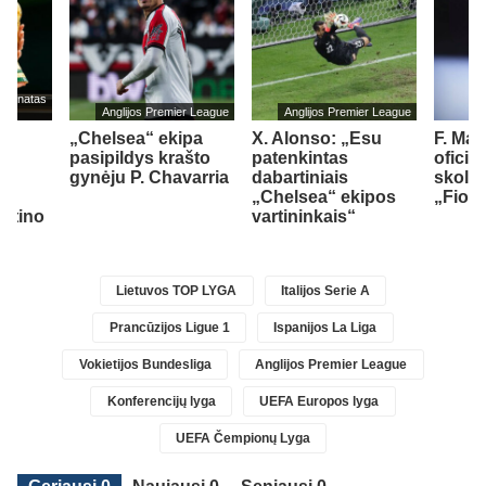
mpionatas
Anglijos Premier League
Anglijos Premier League
„Chelsea“ ekipa
X. Alonso: „Esu
F. Ma
pasipildys krašto
patenkintas
oficia
.
gynėju P. Chavarria
dabartiniais
skoli
jo
„Chelsea“ ekipos
„Fiore
antino
vartininkais“
Lietuvos TOP LYGA
Italijos Serie A
Prancūzijos Ligue 1
Ispanijos La Liga
Vokietijos Bundesliga
Anglijos Premier League
Konferencijų lyga
UEFA Europos lyga
UEFA Čempionų Lyga