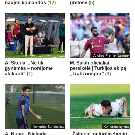
naujos komandos
(12)
gretose
(5)
Anglijos Premier League
A. Skerla: „Ne tik
M. Salah oficialiai
gynėmės – norėjome
persikėlė į Turkijos ekipą
atakuoti“
(1)
„Trabzonspor“
(3)
Vokietijos Bundesliga
Konferencijų lyga
A. Nusa: „Niekada
„Žalgiris“ neturėjo šansų