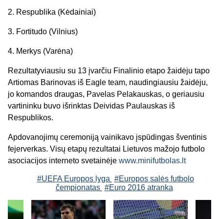
2. Respublika (Kėdainiai)
3. Fortitudo (Vilnius)
4. Merkys (Varėna)
Rezultatyviausiu su 13 įvarčiu Finalinio etapo žaidėju tapo
Artiomas Barinovas iš Eagle team, naudingiausiu žaidėju,
jo komandos draugas, Pavelas Pelakauskas, o geriausiu
vartininku buvo išrinktas Deividas Paulauskas iš
Respublikos.
Apdovanojimų ceremoniją vainikavo įspūdingas šventinis
fejerverkas. Visų etapų rezultatai Lietuvos mažojo futbolo
asociacijos interneto svetainėje
www.minifutbolas.lt
#UEFA Europos lyga
#Europos salės futbolo
čempionatas
#Euro 2016 atranka