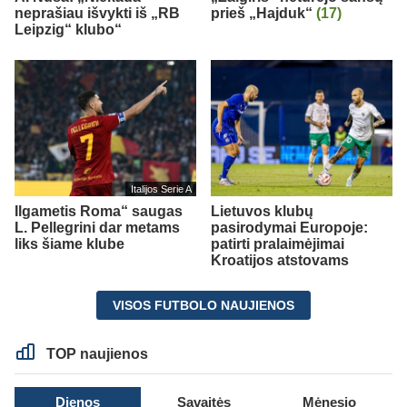
neprašiau išvykti iš „RB
prieš „Hajduk“
(17)
Leipzig“ klubo“
Italijos Serie A
Ilgametis Roma“ saugas
Lietuvos klubų
L. Pellegrini dar metams
pasirodymai Europoje:
liks šiame klube
patirti pralaimėjimai
Kroatijos atstovams
VISOS FUTBOLO NAUJIENOS
TOP naujienos
Dienos
Savaitės
Mėnesio