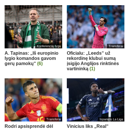
Konferencijų lyga
Transferai
A. Tapinas: „Iš europinio
Oficialu: „Leeds“ už
lygio komandos gavom
rekordinę klubui sumą
gerų pamokų“
(6)
įsigijo Anglijos rinktinės
vartininką
(1)
Transferai
Ispanijos La Liga
Rodri apsisprendė dėl
Vinicius liks „Real“