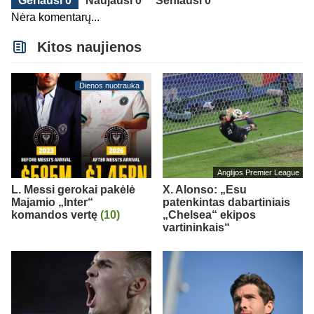
Geriausi 0
Naujausi 0
Seniausi 0
Nėra komentarų...
Kitos naujienos
Dienos nuotrauka
Anglijos Premier League
L. Messi gerokai pakėlė
X. Alonso: „Esu
Majamio „Inter“
patenkintas dabartiniais
komandos vertę
(10)
„Chelsea“ ekipos
vartininkais“