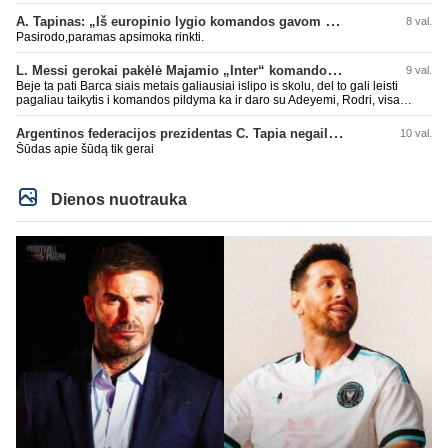
A. Tapinas: „Iš europinio lygio komandos gavom gerų pamokų“
8 val.
Pasirodo,paramas apsimoka rinkti.
L. Messi gerokai pakėlė Majamio „Inter“ komandos vertę
9 val.
Beje ta pati Barca siais metais galiausiai islipo is skolu, del to gali leisti
pagaliau taikytis i komandos pildyma ka ir daro su Adeyemi, Rodri, visa
Julian Alvarez saga.
Argentinos federacijos prezidentas C. Tapia negailėjo pagyrų G. Infantino
10 val.
Šūdas apie šūdą tik gerai
Dienos nuotrauka