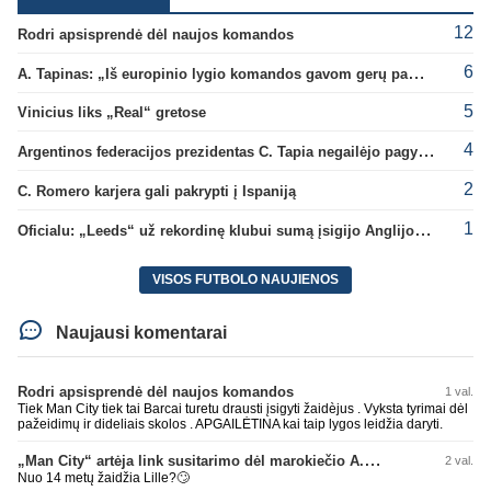
12
Rodri apsisprendė dėl naujos komandos
6
A. Tapinas: „Iš europinio lygio komandos gavom gerų pamokų“
5
Vinicius liks „Real“ gretose
4
Argentinos federacijos prezidentas C. Tapia negailėjo pagyrų G. Infantino
2
C. Romero karjera gali pakrypti į Ispaniją
1
Oficialu: „Leeds“ už rekordinę klubui sumą įsigijo Anglijos rinktinės vartininką
VISOS FUTBOLO NAUJIENOS
Naujausi komentarai
Rodri apsisprendė dėl naujos komandos
1 val.
Tiek Man City tiek tai Barcai turetu drausti įsigyti žaidèjus . Vyksta tyrimai dėl
pažeidimų ir dideliais skolos . APGAILĖTINA kai taip lygos leidžia daryti.
„Man City“ artėja link susitarimo dėl marokiečio A. Bouaddi persikėlimo
2 val.
Nuo 14 metų žaidžia Lille?🙄