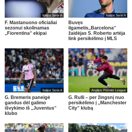
Italijos Serie A
Italijos Serie A
F. Mastanuono oficialiai
Buvęs
sezonui skolinamas
ilgametis„Barcelona“
„Fiorentina“ ekipai
žaidėjas S. Roberto artėja
link persikėlimo į MLS
Italijos Serie A
Anglijos Premier League
G. Bremeris paneigė
G. Rulli – per žingsnį nuo
gandus dėl galimo
persikėlimo į „Manchester
išvykimo iš „Juventus“
City“ klubą
klubo