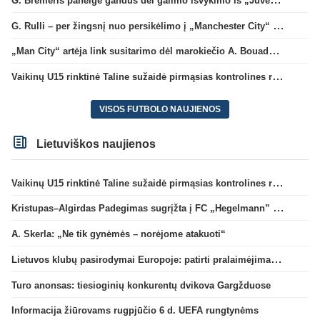
G. Rulli – per žingsnį nuo persikėlimo į „Manchester City“ klubą
„Man City“ artėja link susitarimo dėl marokiečio A. Bouaddi persikėlimo
Vaikinų U15 rinktinė Taline sužaidė pirmąsias kontrolines rungtynes
VISOS FUTBOLO NAUJIENOS
Lietuviškos naujienos
Vaikinų U15 rinktinė Taline sužaidė pirmąsias kontrolines rungtynes
Kristupas–Algirdas Padegimas sugrįžta į FC „Hegelmann” B sudėtį
A. Skerla: „Ne tik gynėmės – norėjome atakuoti“
Lietuvos klubų pasirodymai Europoje: patirti pralaimėjimai Kroatijos atstovams
Turo anonsas: tiesioginių konkurentų dvikova Gargžduose
Informacija žiūrovams rugpjūčio 6 d. UEFA rungtynėms