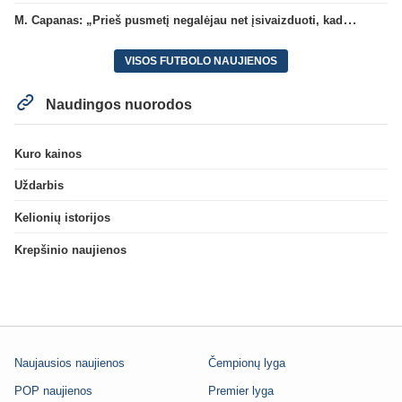
M. Capanas: „Prieš pusmetį negalėjau net įsivaizduoti, kad žaisime prieš „Hajduk“
VISOS FUTBOLO NAUJIENOS
Naudingos nuorodos
Kuro kainos
Uždarbis
Kelionių istorijos
Krepšinio naujienos
Naujausios naujienos
Čempionų lyga
POP naujienos
Premier lyga