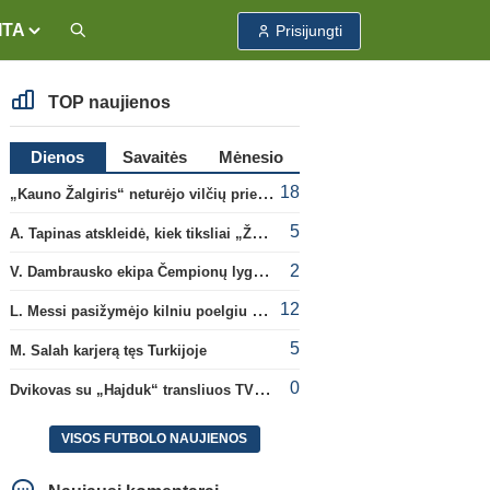
ITA
Prisijungti
TOP naujienos
Dienos
Savaitės
Mėnesio
18
„Kauno Žalgiris“ neturėjo vilčių prieš „Dinamo“
5
A. Tapinas atskleidė, kiek tiksliai „Žalgiris“ jau uždirbo iš UEFA premijų
2
V. Dambrausko ekipa Čempionų lygos atrankoje patyrė skaudžią nesėkmę
12
L. Messi pasižymėjo kilniu poelgiu dėl kilusių gaisrų Madride
5
M. Salah karjerą tęs Turkijoje
0
Dvikovas su „Hajduk“ transliuos TV3, paskutinėje transliacijoje – nauji rekordai
VISOS FUTBOLO NAUJIENOS