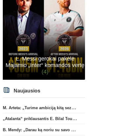
L. Messi gerokai pakėlė
Majamio „Inter“ komandos vertę
(4)
Naujausios
M. Arteta: „Turime ambiciją kitą sezoną kovoti dėl visų titulų“
„Atalanta“ priklausantis E. Bilal Toure karjerą tęs „Parma“ gretose
B. Mendy: „Darau ką noriu su savo pasaulio čempionato titulu“