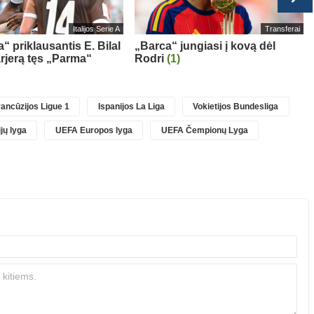
Italijos Serie A
Transferai
“ priklausantis E. Bilal
„Barca“ jungiasi į kovą dėl
rjerą tęs „Parma“
Rodri
(1)
ancūzijos Ligue 1
Ispanijos La Liga
Vokietijos Bundesliga
jų lyga
UEFA Europos lyga
UEFA Čempionų Lyga