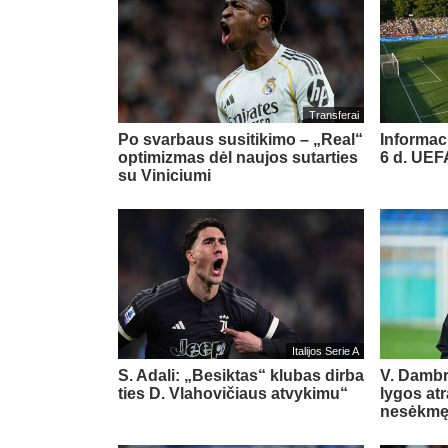
Transferai
Po svarbaus susitikimo – „Real“
Informac
optimizmas dėl naujos sutarties
6 d. UE
su Viniciumi
Italijos Serie A
S. Adali: „Besiktas“ klubas dirba
V. Damb
ties D. Vlahovičiaus atvykimu“
lygos at
nesėkm