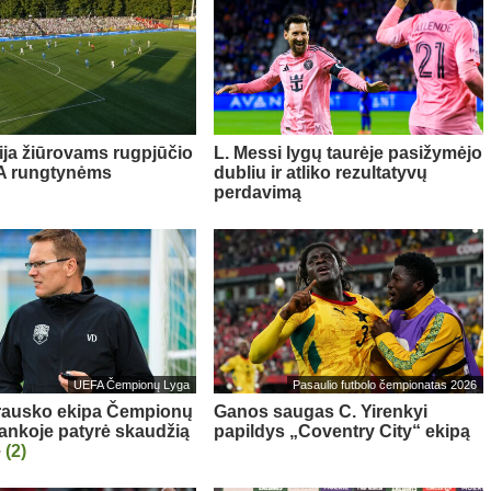
ija žiūrovams rugpjūčio
L. Messi lygų taurėje pasižymėjo
FA rungtynėms
dubliu ir atliko rezultatyvų
perdavimą
UEFA Čempionų Lyga
Pasaulio futbolo čempionatas 2026
rausko ekipa Čempionų
Ganos saugas C. Yirenkyi
rankoje patyrė skaudžią
papildys „Coventry City“ ekipą
ę
(2)