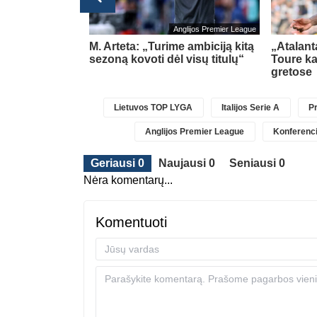
Anglijos Premier League
ovams
M. Arteta: „Turime ambiciją kitą
„Atalanta
EFA
sezoną kovoti dėl visų titulų“
Toure ka
gretose
Lietuvos TOP LYGA
Italijos Serie A
Pr
Anglijos Premier League
Konferenci
Geriausi 0
Naujausi 0
Seniausi 0
Nėra komentarų...
Komentuoti