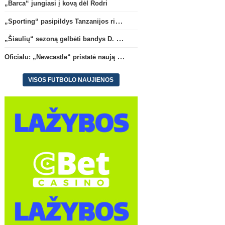
„Barca“ jungiasi į kovą dėl Rodri
„Sporting“ pasipildys Tanzanijos rinktinės krašto saugu
„Šiaulių“ sezoną gelbėti bandys D. Lastauskas
Oficialu: „Newcastle“ pristatė naują strategą
VISOS FUTBOLO NAUJIENOS