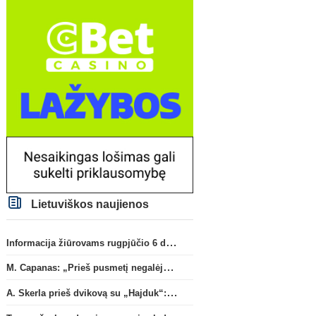
Lietuvos TOP LYGA
Anglijos Premi
„Šiaulių“ sezoną gelbėti
Oficialu: „Newcastle“ pri
bandys D. Lastauskas
(2)
naują strategą
(1)
Lietuviškos naujienos
Informacija žiūrovams rugpjūčio 6 d. UEFA rungtynėms
M. Capanas: „Prieš pusmetį negalėjau net įsivaizduoti, kad žaisime prieš „Hajduk“
A. Skerla prieš dvikovą su „Hajduk“: „Tai kito kalibro komanda“