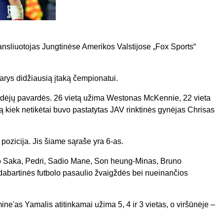
nsliuotojas Jungtinėse Amerikos Valstijose „Fox Sports“
darys didžiausią įtaką čempionatui.
žaidėjų pavardės. 26 vietą užima Westonas McKennie, 22 vieta
etą kiek netikėtai buvo pastatytas JAV rinktinės gynėjas Chrisas
pozicija. Jis šiame sąraše yra 6-as.
yo Saka, Pedri, Sadio Mane, Son heung-Minas, Bruno
abartinės futbolo pasaulio žvaigždės bei nueinančios
'as Yamalis atitinkamai užima 5, 4 ir 3 vietas, o viršūnėje –