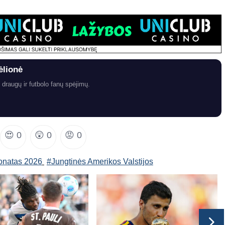
ėlionė
 draugų ir futbolo fanų spėjimų.
😍
0
😲
0
😡
0
ionatas 2026
#Jungtinės Amerikos Valstijos