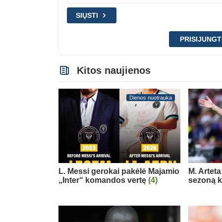
SIŲSTI
PRISIJUNGT
Kitos naujienos
Dienos nuotrauka
L. Messi gerokai pakėlė Majamio
M. Arteta
„Inter“ komandos vertę
(4)
sezoną ko