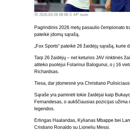
2026-03-29 08:00
© AP nuotr.
Pagrindinis 2026 metų pasaulio čempionato tra
pateikė įdomų sąrašą.
„Fox Sports“ pateikė 26 žaidėjų sąrašą, kurie 
Tarp 26 žaidėjų – net keturios JAV rinktinės 
atiteko puolėjui Folarinui Balogunui, o į 16 vi
Richardsas.
Tiesa, dar įdomesnė yra Christiano Pulisiciaus 
Sąraše yra paminėti tokie žaidėjai kaip Buka
Fernandesas, o aukščiausias pozicijas užima d
legendos.
Erlingas Haalandas, Kylianas Mbappe bei Lamine
Cristiano Ronaldo su Lioneliu Messi.