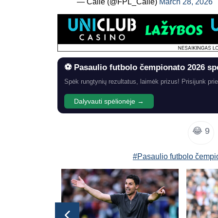
— Calle (@FPL_Calle)
March 28, 2026
⚽ Pasaulio futbolo čempionato 2026 sp
Spėk rungtynių rezultatus, laimėk prizus! Prisijunk prie
Dalyvauti spėlionėje →
😂
9
#Pasaulio futbolo čemp