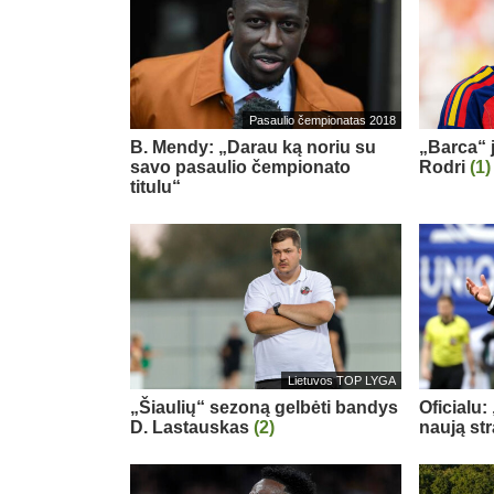
Pasaulio čempionatas 2018
B. Mendy: „Darau ką noriu su
„Barca“ j
savo pasaulio čempionato
Rodri
(1)
titulu“
Lietuvos TOP LYGA
„Šiaulių“ sezoną gelbėti bandys
Oficialu:
D. Lastauskas
(2)
naują st