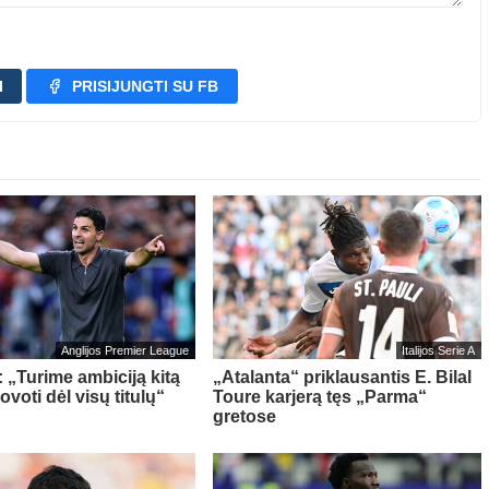
I
PRISIJUNGTI SU FB
Anglijos Premier League
Italijos Serie A
: „Turime ambiciją kitą
„Atalanta“ priklausantis E. Bilal
voti dėl visų titulų“
Toure karjerą tęs „Parma“
gretose