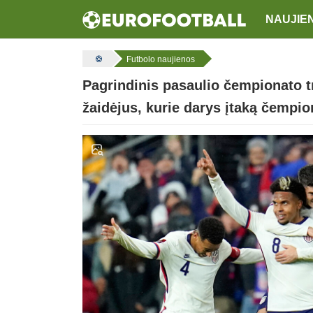
NAUJIE
Futbolo naujienos
Pagrindinis pasaulio čempionato t
žaidėjus, kurie darys įtaką čempio