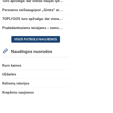
Turo apžvalga: dar vienas naujas lyderis
Persvaros neišsaugojusi „Gintra“ atrankos pusfinalyje nusileido Škotijos čempionėms
TOPLYGOS turo apžvalga: dar vienas naujas lyderis
Pradedantiesiems teisėjams – nemokamas seminaras Vilniuje šį penktadienį
VISOS FUTBOLO NAUJIENOS
Naudingos nuorodos
Kuro kainos
Uždarbis
Kelionių istorijos
Krepšinio naujienos