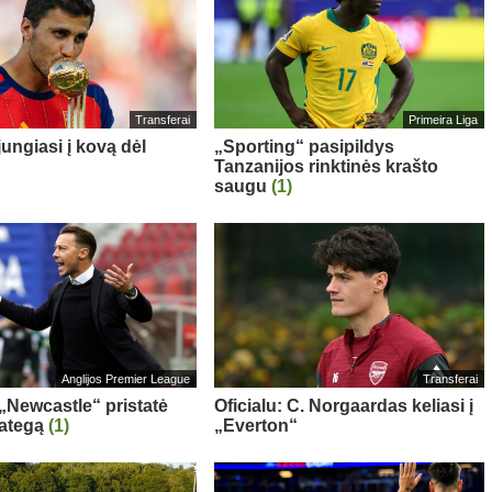
Transferai
Primeira Liga
ungiasi į kovą dėl
„Sporting“ pasipildys
Tanzanijos rinktinės krašto
saugu
(1)
Anglijos Premier League
Transferai
 „Newcastle“ pristatė
Oficialu: C. Norgaardas keliasi į
rategą
(1)
„Everton“