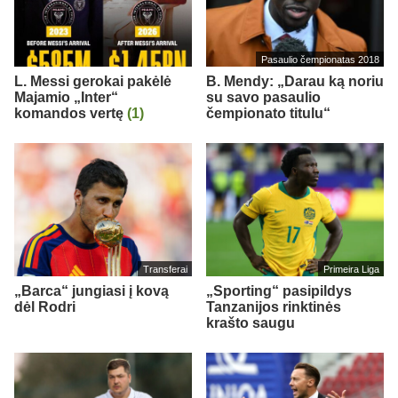
Pasaulio čempionatas 2018
L. Messi gerokai pakėlė
B. Mendy: „Darau ką noriu
Majamio „Inter“
su savo pasaulio
komandos vertę
(1)
čempionato titulu“
Transferai
Primeira Liga
„Barca“ jungiasi į kovą
„Sporting“ pasipildys
dėl Rodri
Tanzanijos rinktinės
krašto saugu