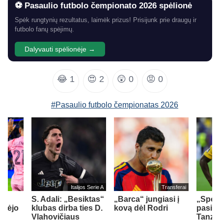
⚽ Pasaulio futbolo čempionato 2026 spėlionė
Spėk rungtynių rezultatus, laimėk prizus! Prisijunk prie draugų ir
futbolo fanų spėjimų.
Dalyvauti spėlionėje →
😂
1
😍
2
😲
0
😡
0
#Pasaulio futbolo čempionatas 2026
Italijos Serie A
Transferai
S. Adali: „Besiktas“
„Barca“ jungiasi į
„Spor
ymėjo
klubas dirba ties D.
kovą dėl Rodri
pasipi
o
Vlahovičiaus
Tanzan