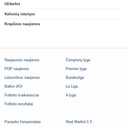
Uždarbis
Kelionių istorijos
Krepšinio naujienos
Naujausios naujienos
Čempionų lyga
POP naujienos
Premier lyga
Lietuviškos naujienos
Bundesliga
Ballon d'Or
La Liga
Futbolo tvarkarasciai
A lyga
Futbolo rezultatai
Pasaulio čempionatas
Real Madrid C.F.