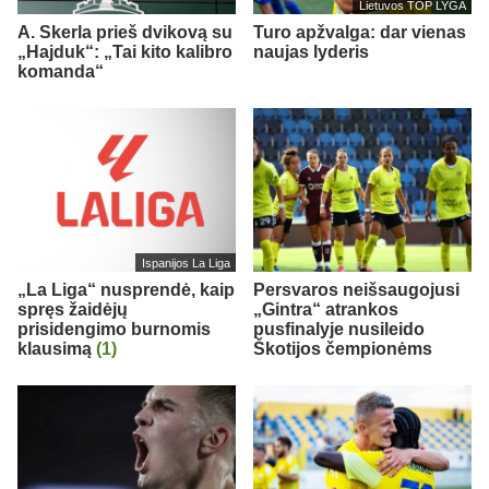
Lietuvos TOP LYGA
A. Skerla prieš dvikovą su
Turo apžvalga: dar vienas
„Hajduk“: „Tai kito kalibro
naujas lyderis
komanda“
Ispanijos La Liga
„La Liga“ nusprendė, kaip
Persvaros neišsaugojusi
spręs žaidėjų
„Gintra“ atrankos
prisidengimo burnomis
pusfinalyje nusileido
klausimą
(1)
Škotijos čempionėms