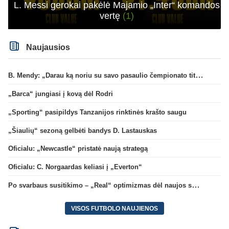
L. Messi gerokai pakėlė Majamio „Inter“ komandos
vertę
(1)
Naujausios
B. Mendy: „Darau ką noriu su savo pasaulio čempionato titulu“
„Barca“ jungiasi į kovą dėl Rodri
„Sporting“ pasipildys Tanzanijos rinktinės krašto saugu
„Šiaulių“ sezoną gelbėti bandys D. Lastauskas
Oficialu: „Newcastle“ pristatė naują strategą
Oficialu: C. Norgaardas keliasi į „Everton“
Po svarbaus susitikimo – „Real“ optimizmas dėl naujos sutarties su Viniciumi
VISOS FUTBOLO NAUJIENOS