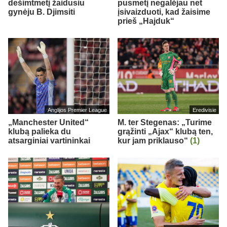
dešimtmetį žaidusiu
pusmetį negalėjau net
gynėju B. Djimsiti
įsivaizduoti, kad žaisime
prieš „Hajduk“
Anglijos Premier League
Eredivisie
„Manchester United“
M. ter Stegenas: „Turime
klubą palieka du
grąžinti „Ajax“ klubą ten,
atsarginiai vartininkai
kur jam priklauso“
(1)