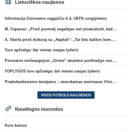
Lietuviškos naujienos
Informacija žiūrovams rugpjūčio 6 d. UEFA rungtynėms
M. Capanas: „Prieš pusmetį negalėjau net įsivaizduoti, kad žaisime prieš „Hajduk“
A. Skerla prieš dvikovą su „Hajduk“: „Tai kito kalibro komanda“
Turo apžvalga: dar vienas naujas lyderis
Persvaros neišsaugojusi „Gintra“ atrankos pusfinalyje nusileido Škotijos čempionėms
TOPLYGOS turo apžvalga: dar vienas naujas lyderis
Pradedantiesiems teisėjams – nemokamas seminaras Vilniuje šį penktadienį
VISOS FUTBOLO NAUJIENOS
Naudingos nuorodos
Kuro kainos