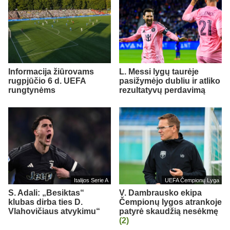
Informacija žiūrovams
L. Messi lygų taurėje
rugpjūčio 6 d. UEFA
pasižymėjo dubliu ir atliko
rungtynėms
rezultatyvų perdavimą
Italijos Serie A
UEFA Čempionų Lyga
S. Adali: „Besiktas“
V. Dambrausko ekipa
klubas dirba ties D.
Čempionų lygos atrankoje
Vlahovičiaus atvykimu“
patyrė skaudžią nesėkmę
(2)