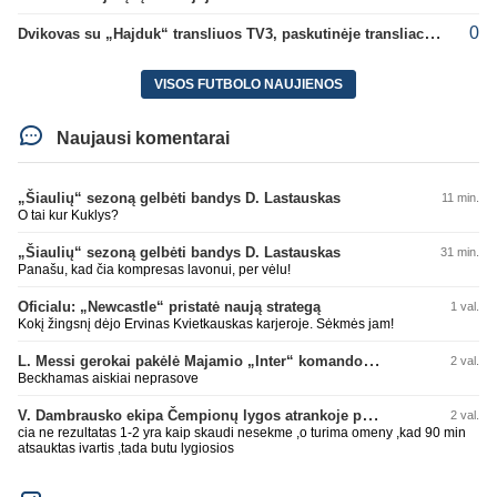
0
Dvikovas su „Hajduk“ transliuos TV3, paskutinėje transliacijoje – nauji rekordai
VISOS FUTBOLO NAUJIENOS
Naujausi komentarai
„Šiaulių“ sezoną gelbėti bandys D. Lastauskas
11 min.
O tai kur Kuklys?
„Šiaulių“ sezoną gelbėti bandys D. Lastauskas
31 min.
Panašu, kad čia kompresas lavonui, per vėlu!
Oficialu: „Newcastle“ pristatė naują strategą
1 val.
Kokį žingsnį dėjo Ervinas Kvietkauskas karjeroje. Sėkmės jam!
L. Messi gerokai pakėlė Majamio „Inter“ komandos vertę
2 val.
Beckhamas aiskiai neprasove
V. Dambrausko ekipa Čempionų lygos atrankoje patyrė skaudžią nesėkmę
2 val.
cia ne rezultatas 1-2 yra kaip skaudi nesekme ,o turima omeny ,kad 90 min
atsauktas ivartis ,tada butu lygiosios