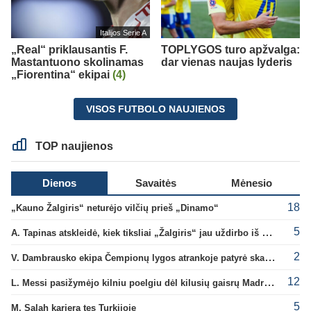
Italijos Serie A
„Real“ priklausantis F.
TOPLYGOS turo apžvalga:
Mastantuono skolinamas
dar vienas naujas lyderis
„Fiorentina“ ekipai
(4)
VISOS FUTBOLO NAUJIENOS
TOP naujienos
Dienos
Savaitės
Mėnesio
18
„Kauno Žalgiris“ neturėjo vilčių prieš „Dinamo“
5
A. Tapinas atskleidė, kiek tiksliai „Žalgiris“ jau uždirbo iš UEFA premijų
2
V. Dambrausko ekipa Čempionų lygos atrankoje patyrė skaudžią nesėkmę
12
L. Messi pasižymėjo kilniu poelgiu dėl kilusių gaisrų Madride
5
M. Salah karjerą tęs Turkijoje