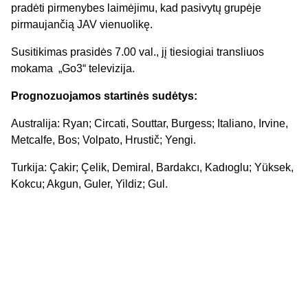
pradėti pirmenybes laimėjimu, kad pasivytų grupėje
pirmaujančią JAV vienuolikę.
Susitikimas prasidės 7.00 val., jį tiesiogiai transliuos
mokama „Go3“ televizija.
Prognozuojamos startinės sudėtys:
Australija: Ryan; Circati, Souttar, Burgess; Italiano, Irvine,
Metcalfe, Bos; Volpato, Hrustič; Yengi.
Turkija: Çakir; Çelik, Demiral, Bardakcı, Kadıoglu; Yüksek,
Kokcu; Akgun, Guler, Yildiz; Gul.