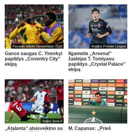
Pasaulio futbolo čempionatas 2026
Anglijos Premier League
Ganos saugas C. Yirenkyi
Ilgametis „Arsenal“
papildys „Coventry City“
žaidėjas T. Tomiyasu
ekipą
papildys „Crystal Palace“
ekipą
Italijos Serie A
„Atalanta“ atsisveikino su
M. Capanas: „Prieš