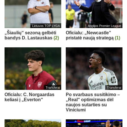
Lietuvos TOP LYGA
Anglijos Premier League
„Šiaulių“ sezoną gelbėti
Oficialu: „Newcastle“
bandys D. Lastauskas
(2)
pristatė naują strategą
(1)
Transferai
Transferai
Oficialu: C. Norgaardas
Po svarbaus susitikimo –
keliasi į „Everton“
„Real“ optimizmas dėl
naujos sutarties su
Viniciumi