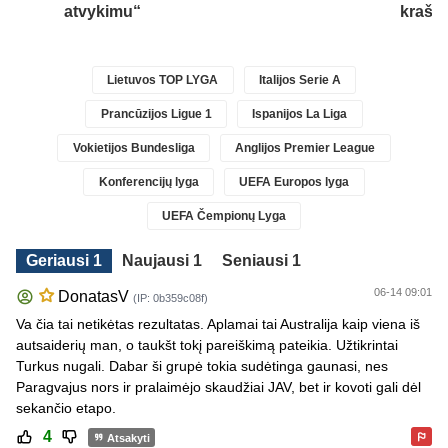
atvykimu“
krašt
Lietuvos TOP LYGA
Italijos Serie A
Prancūzijos Ligue 1
Ispanijos La Liga
Vokietijos Bundesliga
Anglijos Premier League
Konferencijų lyga
UEFA Europos lyga
UEFA Čempionų Lyga
Geriausi 1
Naujausi 1
Seniausi 1
06-14 09:01
DonatasV
(IP: 0b359c08f)
Va čia tai netikėtas rezultatas. Aplamai tai Australija kaip viena iš
autsaiderių man, o taukšt tokį pareiškimą pateikia. Užtikrintai
Turkus nugali. Dabar ši grupė tokia sudėtinga gaunasi, nes
Paragvajus nors ir pralaimėjo skaudžiai JAV, bet ir kovoti gali dėl
sekančio etapo.
4
Atsakyti