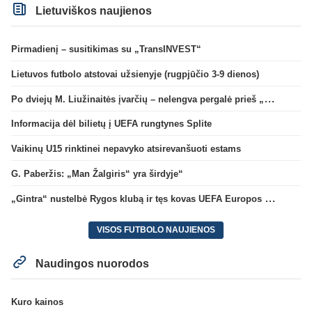
Lietuviškos naujienos
Pirmadienį – susitikimas su „TransINVEST“
Lietuvos futbolo atstovai užsienyje (rugpjūčio 3-9 dienos)
Po dviejų M. Liužinaitės įvarčių – nelengva pergalė prieš „Bangą“
Informacija dėl bilietų į UEFA rungtynes Splite
Vaikinų U15 rinktinei nepavyko atsirevanšuoti estams
G. Paberžis: „Man Žalgiris“ yra širdyje“
„Gintra“ nustelbė Rygos klubą ir tęs kovas UEFA Europos taurės atrankoje
VISOS FUTBOLO NAUJIENOS
Naudingos nuorodos
Kuro kainos