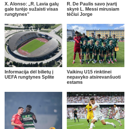
X. Alonso: „R. Lavia galų
R. De Paulis savo įvartį
gale turėjo sužaisti visas
skyrė L. Messi mirusiam
rungtynes“
tėčiui Jorge
Informacija dėl bilietų į
Vaikinų U15 rinktinei
UEFA rungtynes Splite
nepavyko atsirevanšuoti
estams