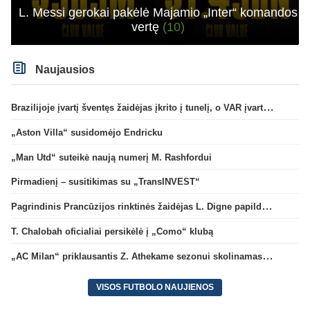
L. Messi gerokai pakėlė Majamio „Inter“ komandos
vertę
(10)
Naujausios
Brazilijoje įvartį šventęs žaidėjas įkrito į tunelį, o VAR įvartį atšaukė
„Aston Villa“ susidomėjo Endricku
„Man Utd“ suteikė naują numerį M. Rashfordui
Pirmadienį – susitikimas su „TransINVEST“
Pagrindinis Prancūzijos rinktinės žaidėjas L. Digne papildė PSG gretas
T. Chalobah oficialiai persikėlė į „Como“ klubą
„AC Milan“ priklausantis Z. Athekame sezonui skolinamas „Lyon“ ekipai
VISOS FUTBOLO NAUJIENOS