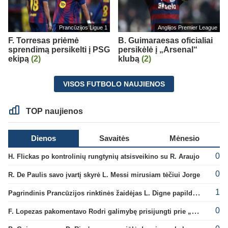
Prancūzijos Ligue 1
Anglijos Premier League
F. Torresas priėmė
B. Guimaraesas oficialiai
sprendimą persikelti į PSG
persikėlė į „Arsenal“
ekipą
(2)
klubą
(2)
VISOS FUTBOLO NAUJIENOS
TOP naujienos
Dienos
Savaitės
Mėnesio
0
H. Flickas po kontrolinių rungtynių atsisveikino su R. Araujo
0
R. De Paulis savo įvartį skyrė L. Messi mirusiam tėčiui Jorge
1
Pagrindinis Prancūzijos rinktinės žaidėjas L. Digne papildė PSG gretas
0
F. Lopezas pakomentavo Rodri galimybę prisijungti prie „Barcelona“ ekipos