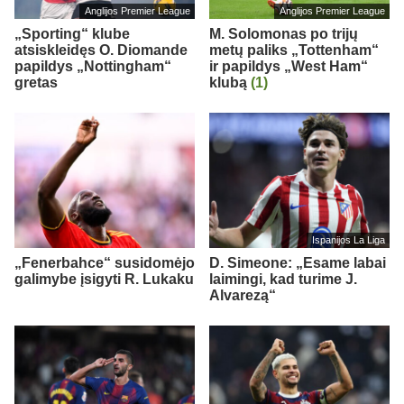
Anglijos Premier League
Anglijos Premier League
„Sporting“ klube
M. Solomonas po trijų
atsiskleidęs O. Diomande
metų paliks „Tottenham“
papildys „Nottingham“
ir papildys „West Ham“
gretas
klubą
(1)
Ispanijos La Liga
„Fenerbahce“ susidomėjo
D. Simeone: „Esame labai
galimybe įsigyti R. Lukaku
laimingi, kad turime J.
Alvarezą“