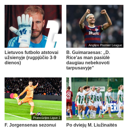
Anglijos Premier League
Lietuvos futbolo atstovai
B. Guimaraesas: „D.
užsienyje (rugpjūčio 3-9
Rice'as man pasiūlė
dienos)
daugiau nebekovoti
tarpusavyje“
Prancūzijos Ligue 1
F. Jorgensenas sezonui
Po dviejų M. Liužinaitės