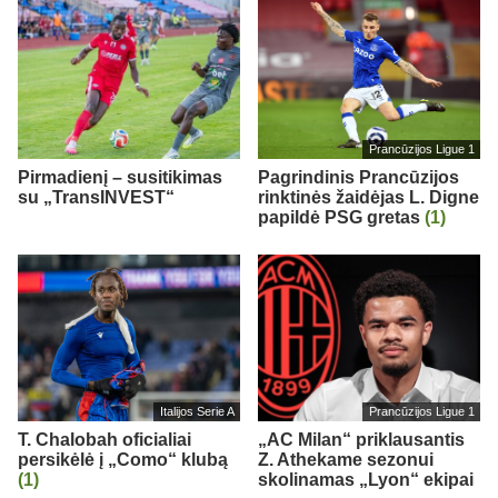
Prancūzijos Ligue 1
Pirmadienį – susitikimas
Pagrindinis Prancūzijos
su „TransINVEST“
rinktinės žaidėjas L. Digne
papildė PSG gretas
(1)
Italijos Serie A
Prancūzijos Ligue 1
T. Chalobah oficialiai
„AC Milan“ priklausantis
persikėlė į „Como“ klubą
Z. Athekame sezonui
(1)
skolinamas „Lyon“ ekipai