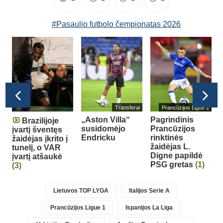
#Pasaulio futbolo čempionatas 2026
1
Transferai
Prancūzijos Ligue 1
s
„Aston Villa“
Pagrindinis
Brazilijoje
susidomėjo
Prancūzijos
o
įvartį šventęs
Endricku
rinktinės
p
žaidėjas įkrito į
žaidėjas L.
tunelį, o VAR
Digne papildė
(
įvartį atšaukė
PSG gretas
(1)
(3)
Lietuvos TOP LYGA
Italijos Serie A
Prancūzijos Ligue 1
Ispanijos La Liga