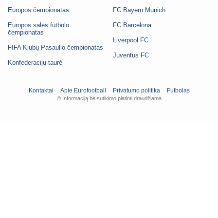
Europos čempionatas
FC Bayern Munich
Europos salės futbolo
FC Barcelona
čempionatas
Liverpool FC
FIFA Klubų Pasaulio čempionatas
Juventus FC
Konfederacijų taurė
Kontaktai
Apie Eurofootball
Privatumo politika
Futbolas
© Informaciją be sutikimo platinti draudžiama