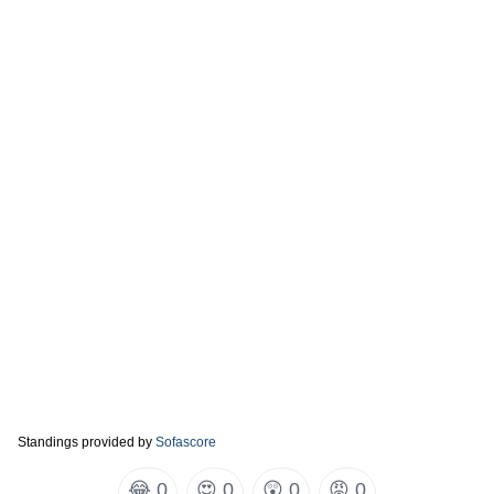
Standings provided by
Sofascore
😂
0
😍
0
😲
0
😡
0