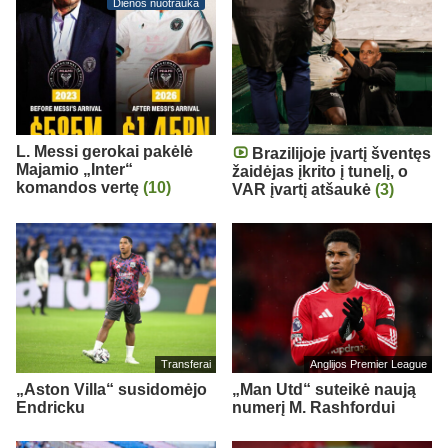
Dienos nuotrauka
L. Messi gerokai pakėlė
Brazilijoje įvartį šventęs
Majamio „Inter“
žaidėjas įkrito į tunelį, o
komandos vertę
(10)
VAR įvartį atšaukė
(3)
Transferai
Anglijos Premier League
„Aston Villa“ susidomėjo
„Man Utd“ suteikė naują
Endricku
numerį M. Rashfordui