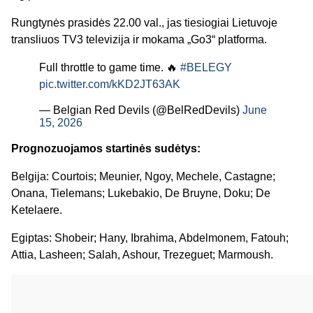
Rungtynės prasidės 22.00 val., jas tiesiogiai Lietuvoje
transliuos TV3 televizija ir mokama „Go3“ platforma.
Full throttle to game time. 🔥
#BELEGY
pic.twitter.com/kKD2JT63AK
— Belgian Red Devils (@BelRedDevils)
June
15, 2026
Prognozuojamos startinės sudėtys:
Belgija: Courtois; Meunier, Ngoy, Mechele, Castagne;
Onana, Tielemans; Lukebakio, De Bruyne, Doku; De
Ketelaere.
Egiptas: Shobeir; Hany, Ibrahima, Abdelmonem, Fatouh;
Attia, Lasheen; Salah, Ashour, Trezeguet; Marmoush.