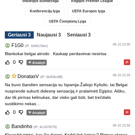
Vokietijos Bundesliga
Anglijos Premier League
Konferencijų lyga
UEFA Europos lyga
UEFA Čempionų Lyga
Geriausi 3
Naujausi 3
Seniausi 3
06-15 23:00
F1G0
(IP: 1b4017bec)
Blankokai belgai atrodo . Kaskaip perdavimai nesirisa .
0
Atsakyti
06-15 22:29
DonatasV
(IP: 0b359c08f)
Na buvo šiandien sensacija su Ispanija-Žaliojo Kyšulio, tai Belgai
nusprendė sukurti didesnę sensaciją ir pralaimėti Egiptui. Aišku,
dar tik pirmas kėlinukas, dar visko gali būti, bet trečdalis
susitikimo nekas...
0
Atsakyti
06-15 23:58
Bandinho
(IP: 4c1678276)
Klausykit rimtai, kas čia darosi. Kodėl tiek lygiujų? Pirmas etapas