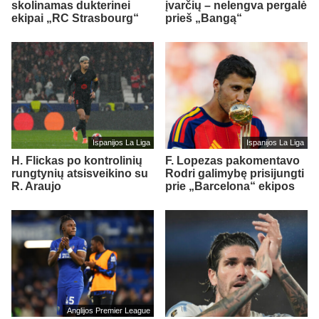
skolinamas dukterinei
įvarčių – nelengva pergalė
ekipai „RC Strasbourg“
prieš „Bangą“
Ispanijos La Liga
Ispanijos La Liga
H. Flickas po kontrolinių
F. Lopezas pakomentavo
rungtynių atsisveikino su
Rodri galimybę prisijungti
R. Araujo
prie „Barcelona“ ekipos
Anglijos Premier League