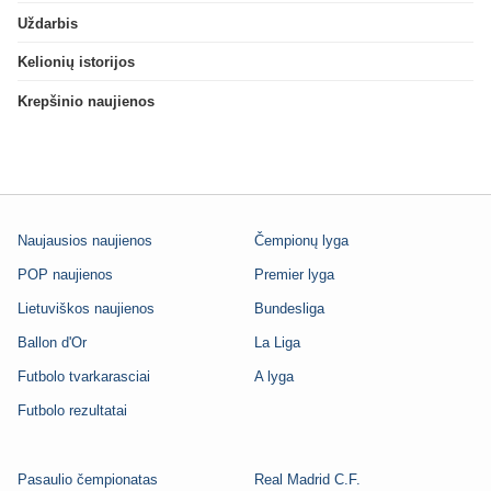
Uždarbis
Kelionių istorijos
Krepšinio naujienos
Naujausios naujienos
Čempionų lyga
POP naujienos
Premier lyga
Lietuviškos naujienos
Bundesliga
Ballon d'Or
La Liga
Futbolo tvarkarasciai
A lyga
Futbolo rezultatai
Pasaulio čempionatas
Real Madrid C.F.