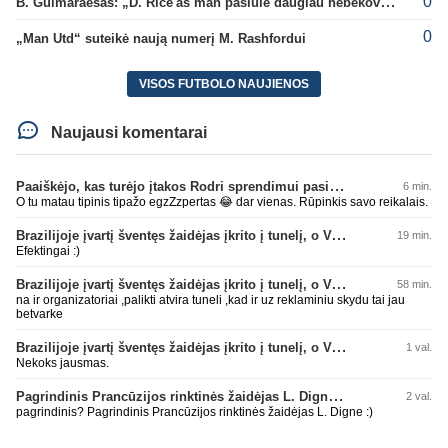
0
B. Guimaraesas: „D. Rice'as man pasiūlė daugiau nebekovoti tarpusavyje“
0
„Man Utd“ suteikė naują numerį M. Rashfordui
VISOS FUTBOLO NAUJIENOS
Naujausi komentarai
Paaiškėjo, kas turėjo įtakos Rodri sprendimui pasirinkti Barselonos pusę
6 min.
O tu matau tipinis tipažo egzZzpertas 😂 dar vienas. Rūpinkis savo reikalais.
Brazilijoje įvartį šventęs žaidėjas įkrito į tunelį, o VAR įvartį atšaukė
19 min.
Efektingai :)
Brazilijoje įvartį šventęs žaidėjas įkrito į tunelį, o VAR įvartį atšaukė
58 min.
na ir organizatoriai ,palikti atvira tuneli ,kad ir uz reklaminiu skydu tai jau
betvarke
Brazilijoje įvartį šventęs žaidėjas įkrito į tunelį, o VAR įvartį atšaukė
1 val.
Nekoks jausmas.
Pagrindinis Prancūzijos rinktinės žaidėjas L. Digne papildė PSG gretas
2 val.
pagrindinis? Pagrindinis Prancūzijos rinktinės žaidėjas L. Digne :)