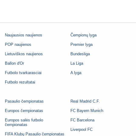
Naujausios naujienos
Čempionų lyga
POP naujienos
Premier lyga
Lietuviškos naujienos
Bundesliga
Ballon d'Or
La Liga
Futbolo tvarkarasciai
A lyga
Futbolo rezultatai
Pasaulio čempionatas
Real Madrid C.F.
Europos čempionatas
FC Bayern Munich
Europos salės futbolo
FC Barcelona
čempionatas
Liverpool FC
FIFA Klubų Pasaulio čempionatas