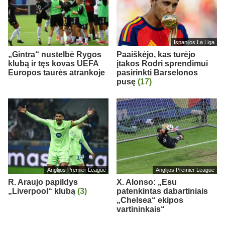
Ispanijos La Liga
„Gintra“ nustelbė Rygos
Paaiškėjo, kas turėjo
klubą ir tęs kovas UEFA
įtakos Rodri sprendimui
Europos taurės atrankoje
pasirinkti Barselonos
pusę
(17)
Anglijos Premier League
Anglijos Premier League
R. Araujo papildys
X. Alonso: „Esu
„Liverpool“ klubą
(3)
patenkintas dabartiniais
„Chelsea“ ekipos
vartininkais“