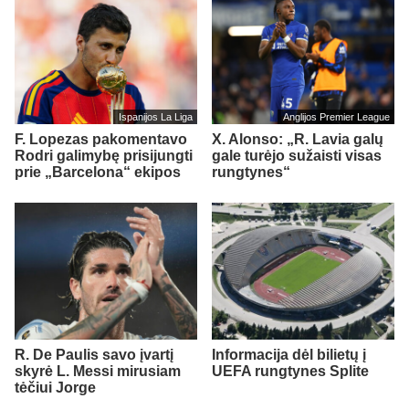
Ispanijos La Liga
Anglijos Premier League
F. Lopezas pakomentavo
X. Alonso: „R. Lavia galų
Rodri galimybę prisijungti
gale turėjo sužaisti visas
prie „Barcelona“ ekipos
rungtynes“
R. De Paulis savo įvartį
Informacija dėl bilietų į
skyrė L. Messi mirusiam
UEFA rungtynes Splite
tėčiui Jorge