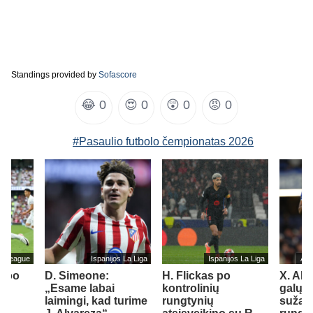
Standings provided by
Sofascore
😂
0
😍
0
😲
0
😡
0
#Pasaulio futbolo čempionatas 2026
er League
Ispanijos La Liga
Ispanijos La Liga
Ang
s po
D. Simeone:
H. Flickas po
X. Alo
iks
„Esame labai
kontrolinių
galų g
r
laimingi, kad turime
rungtynių
sužais