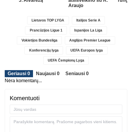
st
J. Alvarezą“
atsisveikino su R.
rungt
1)
Araujo
Lietuvos TOP LYGA
Italijos Serie A
Prancūzijos Ligue 1
Ispanijos La Liga
Vokietijos Bundesliga
Anglijos Premier League
Konferencijų lyga
UEFA Europos lyga
UEFA Čempionų Lyga
Geriausi 0
Naujausi 0
Seniausi 0
Nėra komentarų...
Komentuoti