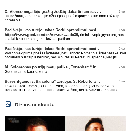
X. Alonso negailėjo gražių žodžių dabartiniam savo klubui „Chelsea“
1 val.
Nu nežinau, kuo garsiau jie džiaugiasi prieš kapotynes, tuo man kažkaip
neramiau.
Paaiškėjo, kas turėjo įtakos Rodri sprendimui pasirinkti Barselonos pusę
1 val.
https://www.goal.com/en/news/r......dc30,
rimtai įkvėpk gryno oro, nes
totaliai kirto per smegenis kažkas pačiam.
Paaiškėjo, kas turėjo įtakos Rodri sprendimui pasirinkti Barselonos pusę
2 val.
Pasidomėk pirmą prieš rašydamas, net Fabricio Romano aiškiai pasakė, kad
oficialaus bus taip ir nebuvo, nes Mouras su Perezu nusprendė, kad jis
nereikalingas. Niekur nebuvo skelbta. Dar plius gemini paprašiau, kad
surasti info ar buvo oficialus bid. Atsakymas: Ne, oficialaus raštiško
M. Solomonas po trijų metų paliks „Tottenham“ ir papildys „West Ham“ klubą
2 val.
pasiūlymo (official bid) Madrido „Real“ Mančesterio „City“ klubui už Rodri dar
Good ridance kaip sakoma.
nepateikė. ​Nors žiniasklaidoje (pvz., The Athletic, Diario AS) garsiai kalbama
apie „Real“ susidomėjimą ir pradėtus pradinius veiksmus bei derybinius
Buvęs ilgametis„Barcelona“ žaidėjas S. Roberto artėja link persikėlimo į MLS
4 val.
kontaktus su žaidėjo stovykla ar „City“ vadovais, oficialus formalus
pasiūlymas iki šiol nėra registruotas. ​Ispanijos gigantai tikrina situaciją ir
Lewandowski, Messi, Busquets, Alba, Roberto ir pan. į MLS, Benzema,
vertina galimybes, tačiau kol kas viskas vyksta tik žvalgybos ir neoficialių
Ronaldo ir t.t. pas Arabus. Turbūt akivaizdžiau, nei akivaizdu kurio klubo
derybų lygmenyje. Tai gal nebesidaryk sau gėdos ir kaip sakei "vyriškai
žaidėjų labiai myli pinigėlius, o ne žaidimą. Gal todėl ir tų laimėjimų
nuryk tiesą" ir patylėk, nes esi neteisus. Čiao!
paskutiniu me tu ne tiek daug.
Dienos nuotrauka