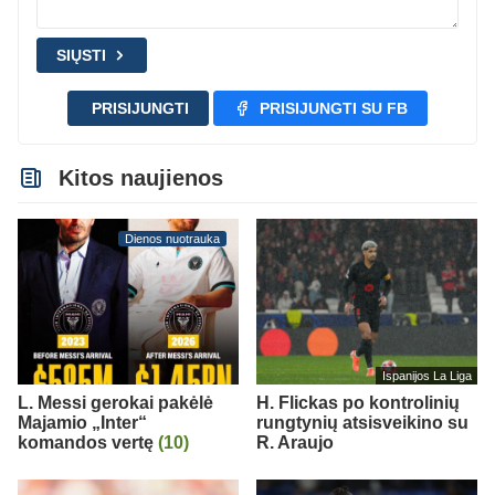
SIŲSTI
PRISIJUNGTI
PRISIJUNGTI SU FB
Kitos naujienos
Dienos nuotrauka
Ispanijos La Liga
L. Messi gerokai pakėlė
H. Flickas po kontrolinių
Majamio „Inter“
rungtynių atsisveikino su
komandos vertę
(10)
R. Araujo