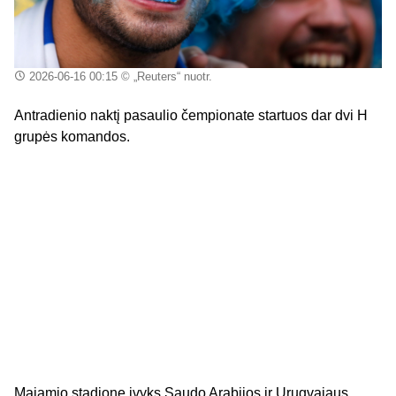
2026-06-16 00:15
© „Reuters“ nuotr.
Antradienio naktį pasaulio čempionate startuos dar dvi H
grupės komandos.
Majamio stadione įvyks Saudo Arabijos ir Urugvajaus