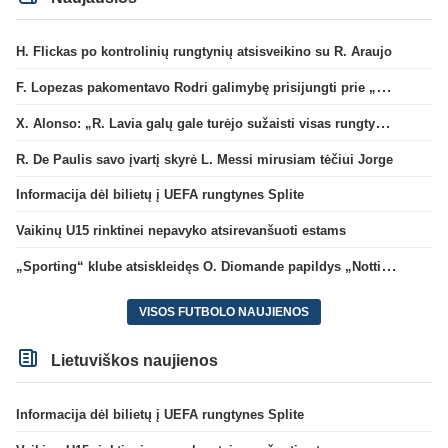
H. Flickas po kontrolinių rungtynių atsisveikino su R. Araujo
F. Lopezas pakomentavo Rodri galimybę prisijungti prie „Barcelona“ ekipos
X. Alonso: „R. Lavia galų gale turėjo sužaisti visas rungtynes“
R. De Paulis savo įvartį skyrė L. Messi mirusiam tėčiui Jorge
Informacija dėl bilietų į UEFA rungtynes Splite
Vaikinų U15 rinktinei nepavyko atsirevanšuoti estams
„Sporting“ klube atsiskleidęs O. Diomande papildys „Nottingham“ gretas
VISOS FUTBOLO NAUJIENOS
Lietuviškos naujienos
Informacija dėl bilietų į UEFA rungtynes Splite