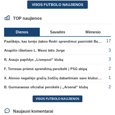
VISOS FUTBOLO NAUJIENOS
TOP naujienos
Dienos
Savaitės
Mėnesio
17
Paaiškėjo, kas turėjo įtakos Rodri sprendimui pasirinkti Barselonos pusę
3
Anapilin iškeliavo L. Messi tėtis Jorge
3
R. Araujo papildys „Liverpool“ klubą
2
F. Torresas priėmė sprendimą persikelti į PSG ekipą
1
X. Alonso negailėjo gražių žodžių dabartiniam savo klubui „Chelsea“
2
B. Guimaraesas oficialiai persikėlė į „Arsenal“ klubą
VISOS FUTBOLO NAUJIENOS
Naujausi komentarai