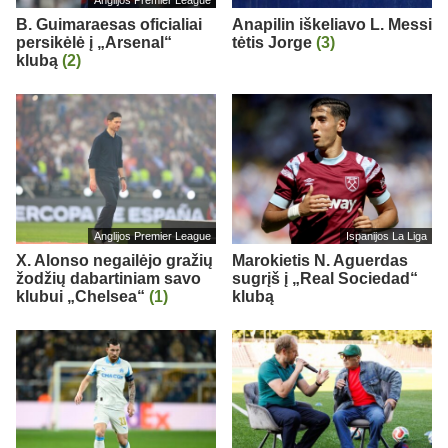
B. Guimaraesas oficialiai
Anapilin iškeliavo L. Messi
persikėlė į „Arsenal“
tėtis Jorge
(3)
klubą
(2)
Anglijos Premier League
Ispanijos La Liga
X. Alonso negailėjo gražių
Marokietis N. Aguerdas
žodžių dabartiniam savo
sugrįš į „Real Sociedad“
klubui „Chelsea“
(1)
klubą