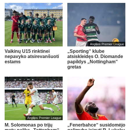
Anglijos Premier League
Vaikinų U15 rinktinei
„Sporting“ klube
nepavyko atsirevanšuoti
atsiskleidęs O. Diomande
estams
papildys „Nottingham“
gretas
Anglijos Premier League
M. Solomonas po trijų
„Fenerbahce“ susidomėjo