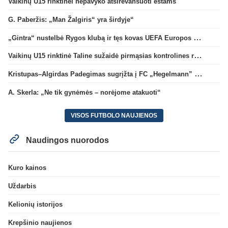
Vaikinų U15 rinktinei nepavyko atsirevanšuoti estams
G. Paberžis: „Man Žalgiris“ yra širdyje“
„Gintra“ nustelbė Rygos klubą ir tęs kovas UEFA Europos taurės atrankoje
Vaikinų U15 rinktinė Taline sužaidė pirmąsias kontrolines rungtynes
Kristupas–Algirdas Padegimas sugrįžta į FC „Hegelmann” B sudėtį
A. Skerla: „Ne tik gynėmės – norėjome atakuoti“
VISOS FUTBOLO NAUJIENOS
Naudingos nuorodos
Kuro kainos
Uždarbis
Kelionių istorijos
Krepšinio naujienos