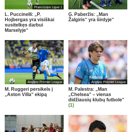
Prancūzijos Ligue 1
L. Puccinelli: „P.
G. Paberžis: „Man
Hojbergas yra visiškai
Žalgiris“ yra širdyje“
susitelkęs darbui
Marselyje“
Anglijos Premier League
Anglijos Premier League
M. Ruggeri persikels į
M. Palestra: „Man
„Aston Villa“ ekipą
„Chelsea“ – vienas
didžiausių klubų futbole“
(1)