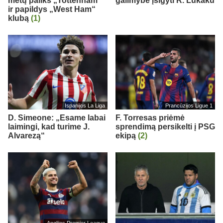
metų paliks „Tottenham“
galimybe įsigyti R. Lukaku
ir papildys „West Ham“
klubą
(1)
Ispanijos La Liga
Prancūzijos Ligue 1
D. Simeone: „Esame labai
F. Torresas priėmė
laimingi, kad turime J.
sprendimą persikelti į PSG
Alvarezą“
ekipą
(2)
Anglijos Premier League