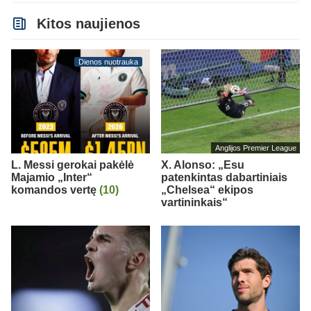
Kitos naujienos
Dienos nuotrauka
Anglijos Premier League
L. Messi gerokai pakėlė
X. Alonso: „Esu
Majamio „Inter“
patenkintas dabartiniais
komandos vertę
(10)
„Chelsea“ ekipos
vartininkais“