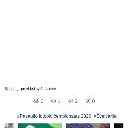
Standings provided by
Sofascore
😂
0
😍
1
😲
2
😡
0
#Pasaulio futbolo čempionatas 2026
#Šveicarija