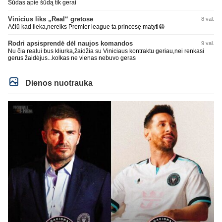
Šūdas apie šūdą tik gerai
Vinicius liks „Real“ gretose
8 val.
Ačiū kad lieka,nereiks Premier league ta princesę matyti😀
Rodri apsisprendė dėl naujos komandos
9 val.
Nu čia realui bus kliurka,žaidžia su Viniciaus kontraktu geriau,nei renkasi
gerus žaidėjus...kolkas ne vienas nebuvo geras
Dienos nuotrauka