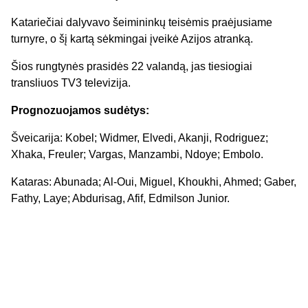
Katariečiai dalyvavo šeimininkų teisėmis praėjusiame
turnyre, o šį kartą sėkmingai įveikė Azijos atranką.
Šios rungtynės prasidės 22 valandą, jas tiesiogiai
transliuos TV3 televizija.
Prognozuojamos sudėtys:
Šveicarija: Kobel; Widmer, Elvedi, Akanji, Rodriguez;
Xhaka, Freuler; Vargas, Manzambi, Ndoye; Embolo.
Kataras: Abunada; Al-Oui, Miguel, Khoukhi, Ahmed; Gaber,
Fathy, Laye; Abdurisag, Afif, Edmilson Junior.