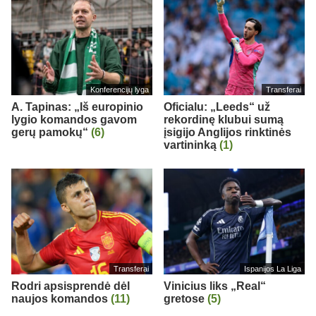
Konferencijų lyga
Transferai
A. Tapinas: „Iš europinio
Oficialu: „Leeds“ už
lygio komandos gavom
rekordinę klubui sumą
gerų pamokų“
(6)
įsigijo Anglijos rinktinės
vartininką
(1)
Transferai
Ispanijos La Liga
Rodri apsisprendė dėl
Vinicius liks „Real“
naujos komandos
(11)
gretose
(5)