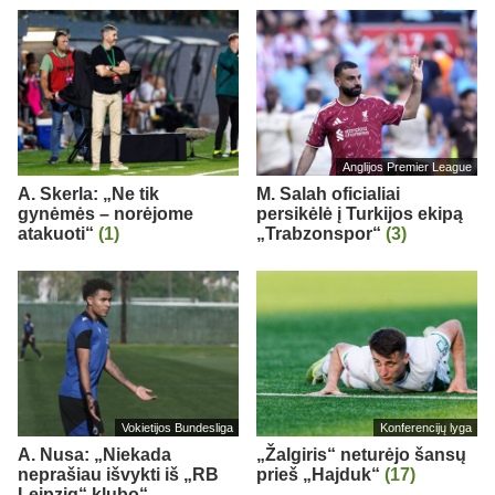
Anglijos Premier League
A. Skerla: „Ne tik
M. Salah oficialiai
gynėmės – norėjome
persikėlė į Turkijos ekipą
atakuoti“
(1)
„Trabzonspor“
(3)
Vokietijos Bundesliga
Konferencijų lyga
A. Nusa: „Niekada
„Žalgiris“ neturėjo šansų
neprašiau išvykti iš „RB
prieš „Hajduk“
(17)
Leipzig“ klubo“