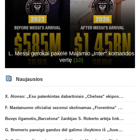
L. Messi gerokai pakėlė Majamio „Inter“ komandos
vertę
(10)
Naujausios
X. Alonso: „Esu patenkintas dabartiniais „Chelsea“ ekipos vartininkais“
F. Mastanuono oficialiai sezonui skolinamas „Fiorentina“ ekipai
Buvęs ilgametis„Barcelona“ žaidėjas S. Roberto artėja link persikėlimo į MLS
G. Bremeris paneigė gandus dėl galimo išvykimo iš „Juventus“ klubo