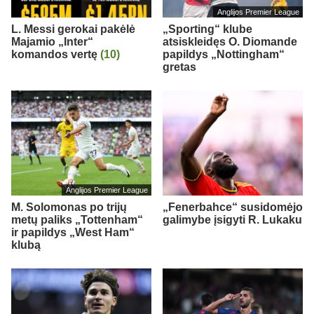
Anglijos Premier League
L. Messi gerokai pakėlė
„Sporting“ klube
Majamio „Inter“
atsiskleidęs O. Diomande
komandos vertę
(10)
papildys „Nottingham“
gretas
Anglijos Premier League
M. Solomonas po trijų
„Fenerbahce“ susidomėjo
metų paliks „Tottenham“
galimybe įsigyti R. Lukaku
ir papildys „West Ham“
klubą