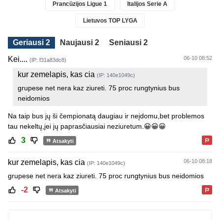
Prancūzijos Ligue 1
Italijos Serie A
Lietuvos TOP LYGA
Geriausi 2
Naujausi 2
Seniausi 2
Kei....
06-10 08:52
(IP: f31a83dc8)
kur zemelapis, kas cia
(IP: 140e1049c)
grupese net nera kaz ziureti. 75 proc rungtynius bus
neidomios
Na taip bus jų ši čempionatą daugiau ir neįdomu,bet problemos
tau nekeltų,jei jų paprasčiausiai neziuretum.😀😀😀
3
Atsakyti
kur zemelapis, kas cia
06-10 08:18
(IP: 140e1049c)
grupese net nera kaz ziureti. 75 proc rungtynius bus neidomios
-2
Atsakyti