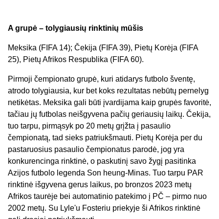
A grupė – tolygiausių rinktinių mūšis
Meksika (FIFA 14); Čekija (FIFA 39), Pietų Korėja (FIFA
25), Pietų Afrikos Respublika (FIFA 60).
Pirmoji čempionato grupė, kuri atidarys futbolo šventę,
atrodo tolygiausia, kur bet koks rezultatas nebūtų pernelyg
netikėtas. Meksika gali būti įvardijama kaip grupės favoritė,
tačiau jų futbolas neišgyvena pačių geriausių laikų. Čekija,
tuo tarpu, pirmąsyk po 20 metų grįžta į pasaulio
čempionatą, tad sieks patriukšmauti. Pietų Korėja per du
pastaruosius pasaulio čempionatus parodė, jog yra
konkurencinga rinktinė, o paskutinį savo žygį pasitinka
Azijos futbolo legenda Son heung-Minas. Tuo tarpu PAR
rinktinė išgyvena gerus laikus, po bronzos 2023 metų
Afrikos taurėje bei automatinio patekimo į PČ – pirmo nuo
2002 metų. Su Lyle'u Fosteriu priekyje ši Afrikos rinktinė