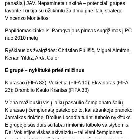
panašia į JAV. Nepaminėta rinktinė – potenciali grupės
favoritė Turkija su užtikrintu žaidimu prie italų stratego
Vincenzo Montellos.
Papildomas cinkelis: Paragvajaus pirmas sugrįžimas į PČ
nuo 2010 metų
Ryškiausios žvaigždės: Christian Pulišič, Miguel Almiron,
Kenan Yildiz, Arda Guler
E grupė – nykštukė prieš milžinus
Kiurasao (FIFA 82); Vokietija (FIFA 10); Ekvadoras (FIFA
23); Dramblio Kaulo Krantas (FIFA 33)
Viena mažiausių visų laikų pasaulio čempionato šalių
Kiurasao į čempionatą pateko po to, kai atrankoje pranoko
Jamaikos rinktinę. Brolius Locadia turinti futbolo nykštukė
E grupėje susidurs su labai rimtomis futbolo valstybėmis.
Dėl Vokietijos viskas akivaizdu – tai vieni čempionato