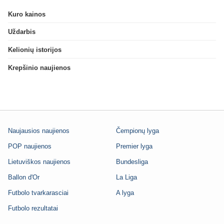
Kuro kainos
Uždarbis
Kelionių istorijos
Krepšinio naujienos
Naujausios naujienos
Čempionų lyga
POP naujienos
Premier lyga
Lietuviškos naujienos
Bundesliga
Ballon d'Or
La Liga
Futbolo tvarkarasciai
A lyga
Futbolo rezultatai