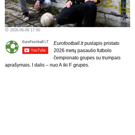
2026-06-09 17:00
Eurofootball.lt
puslapis pristato
2026 metų pasaulio futbolo
čempionato grupes su trumpais
aprašymais. I dalis – nuo A iki F grupės.