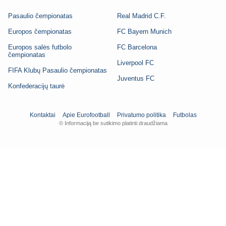
Pasaulio čempionatas
Real Madrid C.F.
Europos čempionatas
FC Bayern Munich
Europos salės futbolo
FC Barcelona
čempionatas
Liverpool FC
FIFA Klubų Pasaulio čempionatas
Juventus FC
Konfederacijų taurė
Kontaktai
Apie Eurofootball
Privatumo politika
Futbolas
© Informaciją be sutikimo platinti draudžiama