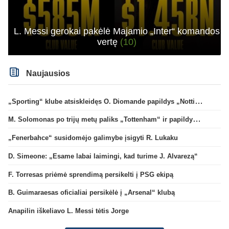
L. Messi gerokai pakėlė Majamio „Inter“ komandos
vertę
(10)
Naujausios
„Sporting“ klube atsiskleidęs O. Diomande papildys „Nottingham“ gretas
M. Solomonas po trijų metų paliks „Tottenham“ ir papildys „West Ham“ klubą
„Fenerbahce“ susidomėjo galimybe įsigyti R. Lukaku
D. Simeone: „Esame labai laimingi, kad turime J. Alvarezą“
F. Torresas priėmė sprendimą persikelti į PSG ekipą
B. Guimaraesas oficialiai persikėlė į „Arsenal“ klubą
Anapilin iškeliavo L. Messi tėtis Jorge