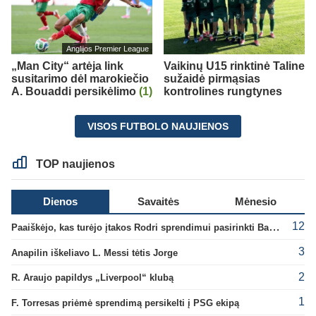
Anglijos Premier League
„Man City“ artėja link
Vaikinų U15 rinktinė Taline
susitarimo dėl marokiečio
sužaidė pirmąsias
A. Bouaddi persikėlimo
(1)
kontrolines rungtynes
VISOS FUTBOLO NAUJIENOS
TOP naujienos
Dienos
Savaitės
Mėnesio
12
Paaiškėjo, kas turėjo įtakos Rodri sprendimui pasirinkti Barselonos pusę
3
Anapilin iškeliavo L. Messi tėtis Jorge
2
R. Araujo papildys „Liverpool“ klubą
1
F. Torresas priėmė sprendimą persikelti į PSG ekipą