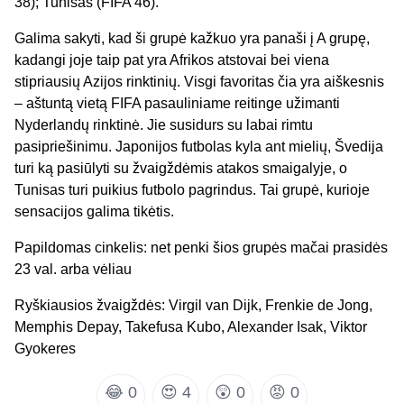
38); Tunisas (FIFA 46).
Galima sakyti, kad ši grupė kažkuo yra panaši į A grupę,
kadangi joje taip pat yra Afrikos atstovai bei viena
stipriausių Azijos rinktinių. Visgi favoritas čia yra aiškesnis
– aštuntą vietą FIFA pasauliniame reitinge užimanti
Nyderlandų rinktinė. Jie susidurs su labai rimtu
pasipriešinimu. Japonijos futbolas kyla ant mielių, Švedija
turi ką pasiūlyti su žvaigždėmis atakos smaigalyje, o
Tunisas turi puikius futbolo pagrindus. Tai grupė, kurioje
sensacijos galima tikėtis.
Papildomas cinkelis: net penki šios grupės mačai prasidės
23 val. arba vėliau
Ryškiausios žvaigždės: Virgil van Dijk, Frenkie de Jong,
Memphis Depay, Takefusa Kubo, Alexander Isak, Viktor
Gyokeres
😂
0
😍
4
😲
0
😡
0