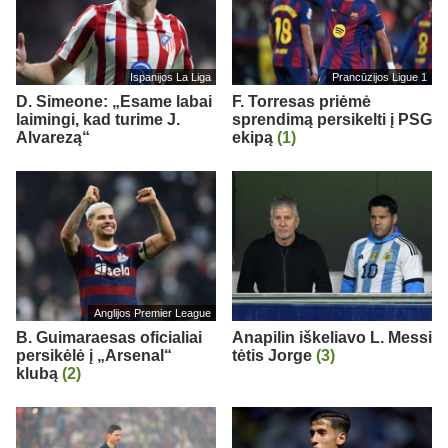
Ispanijos La Liga
Prancūzijos Ligue 1
D. Simeone: „Esame labai
F. Torresas priėmė
laimingi, kad turime J.
sprendimą persikelti į PSG
Alvarezą“
ekipą
(1)
Anglijos Premier League
B. Guimaraesas oficialiai
Anapilin iškeliavo L. Messi
persikėlė į „Arsenal“
tėtis Jorge
(3)
klubą
(2)