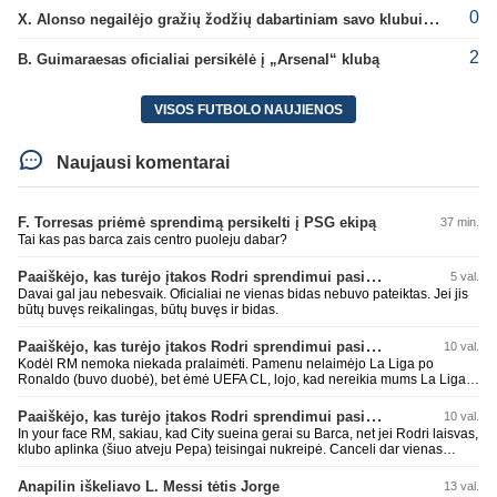
0
X. Alonso negailėjo gražių žodžių dabartiniam savo klubui „Chelsea“
2
B. Guimaraesas oficialiai persikėlė į „Arsenal“ klubą
VISOS FUTBOLO NAUJIENOS
Naujausi komentarai
F. Torresas priėmė sprendimą persikelti į PSG ekipą
37 min.
Tai kas pas barca zais centro puoleju dabar?
Paaiškėjo, kas turėjo įtakos Rodri sprendimui pasirinkti Barselonos pusę
5 val.
Davai gal jau nebesvaik. Oficialiai ne vienas bidas nebuvo pateiktas. Jei jis
būtų buvęs reikalingas, būtų buvęs ir bidas.
Paaiškėjo, kas turėjo įtakos Rodri sprendimui pasirinkti Barselonos pusę
10 val.
Kodėl RM nemoka niekada pralaimėti. Pamenu nelaimėjo La Liga po
Ronaldo (buvo duobė), bet ėmė UEFA CL, lojo, kad nereikia mums La Liga,
kaip n metų nepasisekė laimėti dar tada Benzema lyg užmetė, kad nori
laimėti La Liga. Dabar vėl gavo nuo Barcos ir Rodri ateina ne pas juos, vėl
Paaiškėjo, kas turėjo įtakos Rodri sprendimui pasirinkti Barselonos pusę
10 val.
nereikia mums jo, senas ir t.t. Gal davai vyriškai priimkit tuos pralaimėjimus
In your face RM, sakiau, kad City sueina gerai su Barca, net jei Rodri laisvas,
be kvailų nereikia, nenorim ir t.t.
klubo aplinka (šiuo atveju Pepa) teisingai nukreipė. Canceli dar vienas
buves Rodri bendraklubis, bus įdomus sezonas. Abu apsipirko neblogai.
Super
Anapilin iškeliavo L. Messi tėtis Jorge
13 val.