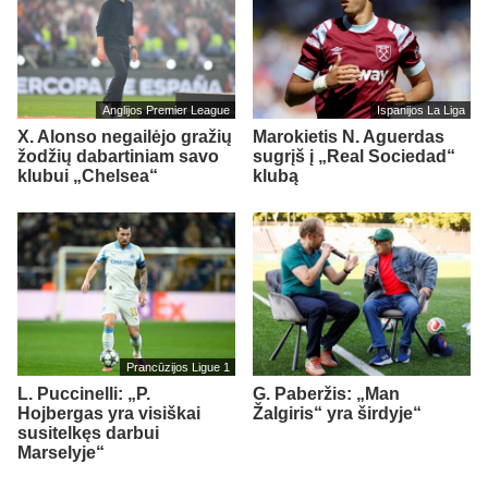
Anglijos Premier League
Ispanijos La Liga
X. Alonso negailėjo gražių
Marokietis N. Aguerdas
žodžių dabartiniam savo
sugrįš į „Real Sociedad“
klubui „Chelsea“
klubą
Prancūzijos Ligue 1
L. Puccinelli: „P.
G. Paberžis: „Man
Hojbergas yra visiškai
Žalgiris“ yra širdyje“
susitelkęs darbui
Marselyje“