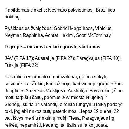
Papildomas cinkelis: Neymaro pakvietimas į Brazilijos
rinktinę
Ryškiausios žvaigždės: Gabriel Magalhaes, Vinicius,
Neymar, Raphinha, Achraf Hakimi, Scott McTominay
D grupė – milžiniškas laiko juostų skirtumas
JAV (FIFA 17); Australija (FIFA 27); Paragvajus (FIFA 40);
Turkija (FIFA 22)
Pasaulio čempionato organizatoriai, galima sakyti,
susidūrė su iššūkiu, kai sužinojo, kad vienoje grupėje žais
Jungtinės Amerikos Valstijos ir Australija. Pavyzdžiui, šiuo
metu tarp šių šalių, paėmus JAV miestą Niujorką ir
Sidnėjų, skiria 14 valandų, o reikia rungtynių laiką padaryti
tokį, jog abi rinkos būtų patenkintos. Liepos 19 dieną, 22
val. išvysime šių rinktinių mūšį. Tiesa, Paragvajaus irgi
reikėtų nepamiršti, kadangi tai šalis su laiko juosta,