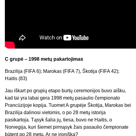
C grupė – 1998 metų pakartojimas
Brazilija (FIFA 6); Marokas (FIFA 7), Škotija (FIFA 42);
Haitis (83)
Jau iškart po grupių etapo burtų ceremonijos buvo aišku,
kad tai yra labai gera 1998 metų pasaulio čempionato
Prancūzijoje kopija. Tuomet A grupėje Škotija, Marokas bei
Brazilija dalinosi vietomis, o po 28 metų istorija
pasikartoja. Tąsyk šalia jų, tiesa, buvo ne Haitis, o
Norvegija, kuri šiemet pirmąsyk žais pasaulio čempionate
būtent po 28 metų. Ar ne ironiška?