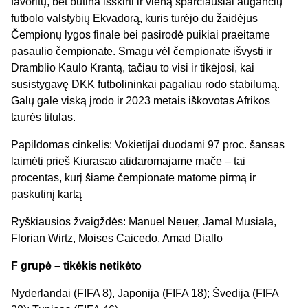
favoritų, bet būtina išskirti ir vieną sparčiausiai augančių
futbolo valstybių Ekvadorą, kuris turėjo du žaidėjus
Čempionų lygos finale bei pasirodė puikiai praeitame
pasaulio čempionate. Smagu vėl čempionate išvysti ir
Dramblio Kaulo Krantą, tačiau to visi ir tikėjosi, kai
susistygavę DKK futbolininkai pagaliau rodo stabilumą.
Galų gale viską įrodo ir 2023 metais iškovotas Afrikos
taurės titulas.
Papildomas cinkelis: Vokietijai duodami 97 proc. šansas
laimėti prieš Kiurasao atidaromajame mače – tai
procentas, kurį šiame čempionate matome pirmą ir
paskutinį kartą
Ryškiausios žvaigždės: Manuel Neuer, Jamal Musiala,
Florian Wirtz, Moises Caicedo, Amad Diallo
F grupė – tikėkis netikėto
Nyderlandai (FIFA 8), Japonija (FIFA 18); Švedija (FIFA