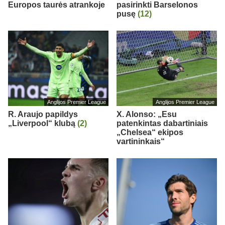
Europos taurės atrankoje
pasirinkti Barselonos
pusę
(12)
Anglijos Premier League
Anglijos Premier League
R. Araujo papildys
X. Alonso: „Esu
„Liverpool“ klubą
(2)
patenkintas dabartiniais
„Chelsea“ ekipos
vartininkais“