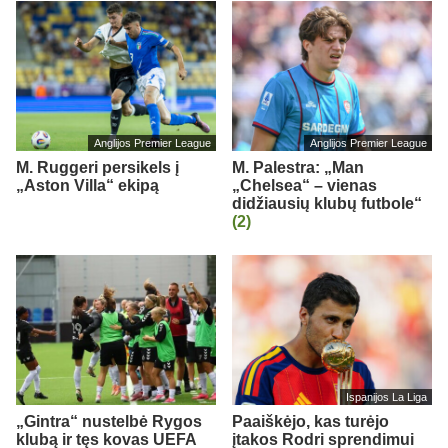
Anglijos Premier League
Anglijos Premier League
M. Ruggeri persikels į
M. Palestra: „Man
„Aston Villa“ ekipą
„Chelsea“ – vienas
didžiausių klubų futbole“
(2)
Ispanijos La Liga
„Gintra“ nustelbė Rygos
Paaiškėjo, kas turėjo
klubą ir tęs kovas UEFA
įtakos Rodri sprendimui