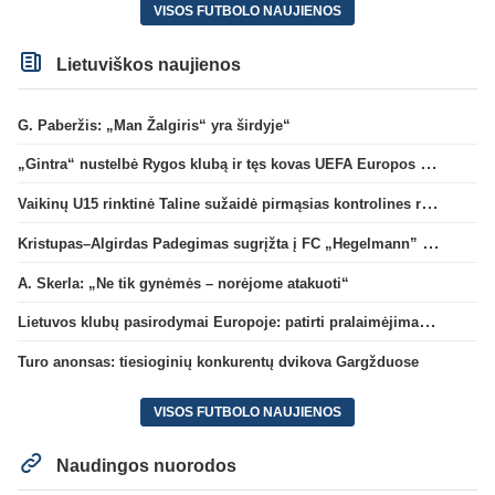
VISOS FUTBOLO NAUJIENOS
Lietuviškos naujienos
G. Paberžis: „Man Žalgiris“ yra širdyje“
„Gintra“ nustelbė Rygos klubą ir tęs kovas UEFA Europos taurės atrankoje
Vaikinų U15 rinktinė Taline sužaidė pirmąsias kontrolines rungtynes
Kristupas–Algirdas Padegimas sugrįžta į FC „Hegelmann” B sudėtį
A. Skerla: „Ne tik gynėmės – norėjome atakuoti“
Lietuvos klubų pasirodymai Europoje: patirti pralaimėjimai Kroatijos atstovams
Turo anonsas: tiesioginių konkurentų dvikova Gargžduose
VISOS FUTBOLO NAUJIENOS
Naudingos nuorodos