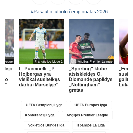
#Pasaulio futbolo čempionatas 2026
er League
Prancūzijos Ligue 1
Anglijos Premier League
ailėjo
L. Puccinelli: „P.
„Sporting“ klube
„Fene
Hojbergas yra
atsiskleidęs O.
susid
savo
visiškai susitelkęs
Diomande papildys
galimy
sea“
darbui Marselyje“
„Nottingham“
Lukak
gretas
UEFA Čempionų Lyga
UEFA Europos lyga
Konferencijų lyga
Anglijos Premier League
Vokietijos Bundesliga
Ispanijos La Liga