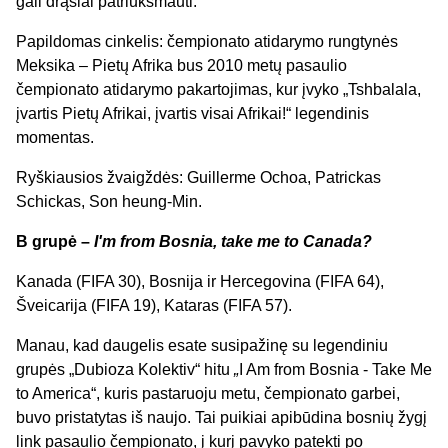
gali drąsiai patriukšmauti.
Papildomas cinkelis: čempionato atidarymo rungtynės
Meksika – Pietų Afrika bus 2010 metų pasaulio
čempionato atidarymo pakartojimas, kur įvyko „Tshbalala,
įvartis Pietų Afrikai, įvartis visai Afrikai!“ legendinis
momentas.
Ryškiausios žvaigždės: Guillerme Ochoa, Patrickas
Schickas, Son heung-Min.
B grupė –
I'm from Bosnia, take me to Canada?
Kanada (FIFA 30), Bosnija ir Hercegovina (FIFA 64),
Šveicarija (FIFA 19), Kataras (FIFA 57).
Manau, kad daugelis esate susipažinę su legendiniu
grupės „Dubioza Kolektiv“ hitu
„
I Am from Bosnia - Take Me
to America“, kuris pastaruoju metu, čempionato garbei,
buvo pristatytas iš naujo. Tai puikiai apibūdina bosnių žygį
link pasaulio čempionato, į kurį pavyko patekti po