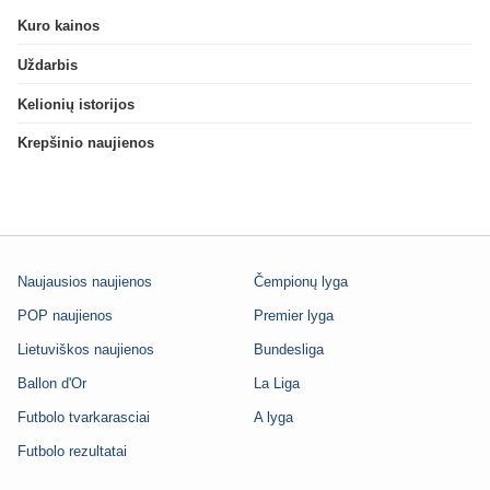
Kuro kainos
Uždarbis
Kelionių istorijos
Krepšinio naujienos
Naujausios naujienos
Čempionų lyga
POP naujienos
Premier lyga
Lietuviškos naujienos
Bundesliga
Ballon d'Or
La Liga
Futbolo tvarkarasciai
A lyga
Futbolo rezultatai