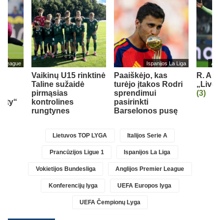
er League
Ispanijos La Liga
Ang
Vaikinų U15 rinktinė
Paaiškėjo, kas
R. Ara
Taline sužaidė
turėjo įtakos Rodri
„Liver
pirmąsias
sprendimui
(3)
City“
kontrolines
pasirinkti
rungtynes
Barselonos pusę
Lietuvos TOP LYGA
Italijos Serie A
Prancūzijos Ligue 1
Ispanijos La Liga
Vokietijos Bundesliga
Anglijos Premier League
Konferencijų lyga
UEFA Europos lyga
UEFA Čempionų Lyga