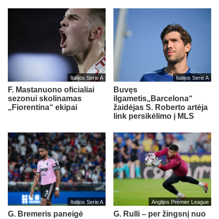
Italijos Serie A
Italijos Serie A
F. Mastanuono oficialiai
Buvęs
sezonui skolinamas
ilgametis„Barcelona“
„Fiorentina“ ekipai
žaidėjas S. Roberto artėja
link persikėlimo į MLS
Italijos Serie A
Anglijos Premier League
G. Bremeris paneigė
G. Rulli – per žingsnį nuo