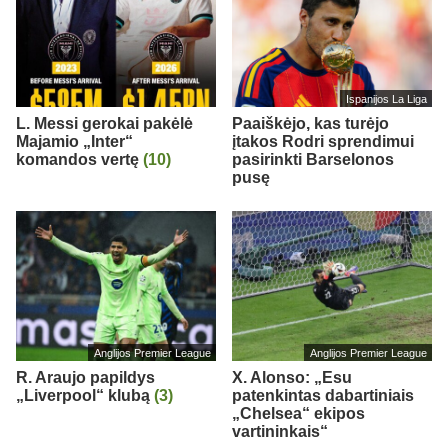
Ispanijos La Liga
L. Messi gerokai pakėlė
Paaiškėjo, kas turėjo
Majamio „Inter“
įtakos Rodri sprendimui
komandos vertę
(10)
pasirinkti Barselonos
pusę
Anglijos Premier League
Anglijos Premier League
R. Araujo papildys
X. Alonso: „Esu
„Liverpool“ klubą
(3)
patenkintas dabartiniais
„Chelsea“ ekipos
vartininkais“