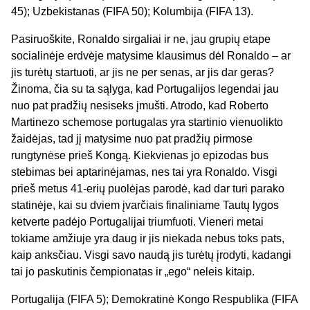
45); Uzbekistanas (FIFA 50); Kolumbija (FIFA 13).
Pasiruoškite, Ronaldo sirgaliai ir ne, jau grupių etape
socialinėje erdvėje matysime klausimus dėl Ronaldo – ar
jis turėtų startuoti, ar jis ne per senas, ar jis dar geras?
Žinoma, čia su ta sąlyga, kad Portugalijos legendai jau
nuo pat pradžių nesiseks įmušti. Atrodo, kad Roberto
Martinezo schemose portugalas yra startinio vienuolikto
žaidėjas, tad jį matysime nuo pat pradžių pirmose
rungtynėse prieš Kongą. Kiekvienas jo epizodas bus
stebimas bei aptarinėjamas, nes tai yra Ronaldo. Visgi
prieš metus 41-erių puolėjas parodė, kad dar turi parako
statinėje, kai su dviem įvarčiais finaliniame Tautų lygos
ketverte padėjo Portugalijai triumfuoti. Vieneri metai
tokiame amžiuje yra daug ir jis niekada nebus toks pats,
kaip anksčiau. Visgi savo naudą jis turėtų įrodyti, kadangi
tai jo paskutinis čempionatas ir „ego“ neleis kitaip.
Portugalija (FIFA 5); Demokratinė Kongo Respublika (FIFA