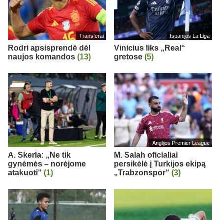
Transferai
Ispanijos La Liga
Rodri apsisprendė dėl
Vinicius liks „Real“
naujos komandos
(13)
gretose
(5)
Anglijos Premier League
A. Skerla: „Ne tik
M. Salah oficialiai
gynėmės – norėjome
persikėlė į Turkijos ekipą
atakuoti“
(1)
„Trabzonspor“
(3)