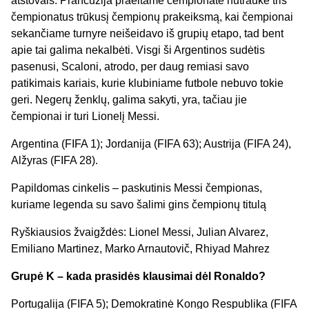
atstovais. Prancūzija praeitame čempionate nutraukė tris
čempionatus trūkusį čempionų prakeiksmą, kai čempionai
sekančiame turnyre neišeidavo iš grupių etapo, tad bent
apie tai galima nekalbėti. Visgi ši Argentinos sudėtis
pasenusi, Scaloni, atrodo, per daug remiasi savo
patikimais kariais, kurie klubiniame futbole nebuvo tokie
geri. Negerų ženklų, galima sakyti, yra, tačiau jie
čempionai ir turi Lionelį Messi.
Argentina (FIFA 1); Jordanija (FIFA 63); Austrija (FIFA 24),
Alžyras (FIFA 28).
Papildomas cinkelis – paskutinis Messi čempionas,
kuriame legenda su savo šalimi gins čempionų titulą
Ryškiausios žvaigždės: Lionel Messi, Julian Alvarez,
Emiliano Martinez, Marko Arnautovič, Rhiyad Mahrez
Grupė K – kada prasidės klausimai dėl Ronaldo?
Portugalija (FIFA 5); Demokratinė Kongo Respublika (FIFA