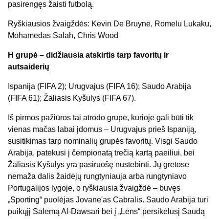
pasirengęs žaisti futbolą.
Ryškiausios žvaigždės: Kevin De Bruyne, Romelu Lukaku,
Mohamedas Salah, Chris Wood
H grupė – didžiausia atskirtis tarp favoritų ir
autsaiderių
Ispanija (FIFA 2); Urugvajus (FIFA 16); Saudo Arabija
(FIFA 61); Žaliasis Kyšulys (FIFA 67).
Iš pirmos pažiūros tai atrodo grupė, kurioje gali būti tik
vienas mačas labai įdomus – Urugvajus prieš Ispaniją,
susitikimas tarp nominalių grupės favoritų. Visgi Saudo
Arabija, patekusi į čempionatą trečią kartą paeiliui, bei
Žaliasis Kyšulys yra pasiruošę nustebinti. Jų gretose
nemaža dalis žaidėjų rungtyniauja arba rungtyniavo
Portugalijos lygoje, o ryškiausia žvaigždė – buvęs
„Sporting“ puolėjas Jovane'as Cabralis. Saudo Arabija turi
puikųjį Salemą Al-Dawsari bei į „Lens“ persikėlusį Saudą