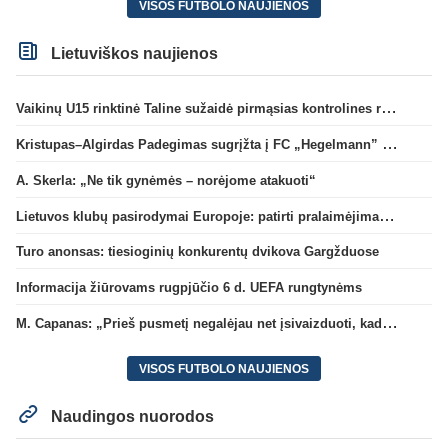
VISOS FUTBOLO NAUJIENOS
Lietuviškos naujienos
Vaikinų U15 rinktinė Taline sužaidė pirmąsias kontrolines rungtynes
Kristupas–Algirdas Padegimas sugrįžta į FC „Hegelmann” B sudėtį
A. Skerla: „Ne tik gynėmės – norėjome atakuoti“
Lietuvos klubų pasirodymai Europoje: patirti pralaimėjimai Kroatijos atstovams
Turo anonsas: tiesioginių konkurentų dvikova Gargžduose
Informacija žiūrovams rugpjūčio 6 d. UEFA rungtynėms
M. Capanas: „Prieš pusmetį negalėjau net įsivaizduoti, kad žaisime prieš „Hajduk“
VISOS FUTBOLO NAUJIENOS
Naudingos nuorodos