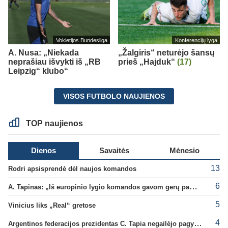
Vokietijos Bundesliga
Konferencijų lyga
A. Nusa: „Niekada
„Žalgiris“ neturėjo šansų
neprašiau išvykti iš „RB
prieš „Hajduk“
(17)
Leipzig“ klubo“
VISOS FUTBOLO NAUJIENOS
TOP naujienos
Dienos
Savaitės
Mėnesio
13
Rodri apsisprendė dėl naujos komandos
6
A. Tapinas: „Iš europinio lygio komandos gavom gerų pamokų“
5
Vinicius liks „Real“ gretose
4
Argentinos federacijos prezidentas C. Tapia negailėjo pagyrų G. Infantino