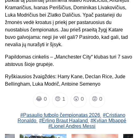
puikiai tą pusfinalį prisimena Mateo Kovačičius, Andrejus
Kramaričius, Ivanas Perišičius, Dominikas Livakovičius,
Luka Modričius bei Zlatko Daličius. Ypač pastarieji du
žmonės vedė kroatus į priekį per pastaruosius du
nuostabius čempionatus. Jau prieš praeitą žygį Katare
buvo galvojama: negi jie vėl gali? Pasirodo, kad gali, tad
nevalia jų nurašyti ir šįsyk.
Papildomas cinkelis – „Manchester City“ klubas turi 7 savo
atstovus šioje grupėje.
Ryškiausios žvaigždės: Harry Kane, Declan Rice, Jude
Bellingham, Luka Modrič, Antoine Semenyo
😂
0
😍
1
😲
0
😡
0
#Pasaulio futbolo čempionatas 2026
#Cristiano
Ronaldo
#Erling Braut Haaland
#Kylian Mbappé
#Lionel Andres Messi