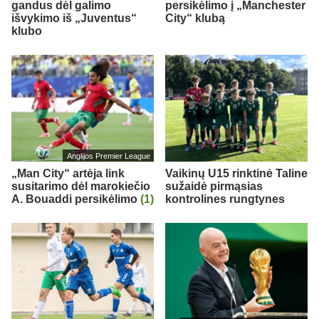
gandus dėl galimo
persikėlimo į „Manchester
išvykimo iš „Juventus“
City“ klubą
klubo
Anglijos Premier League
„Man City“ artėja link
Vaikinų U15 rinktinė Taline
susitarimo dėl marokiečio
sužaidė pirmąsias
A. Bouaddi persikėlimo
(1)
kontrolines rungtynes