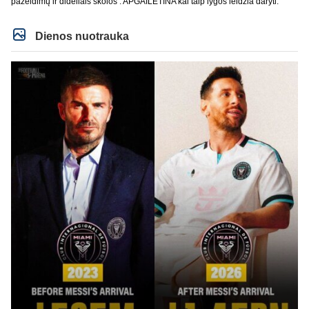
pažeidimų ir dideliais skolos . APGAILĖTINA kai taip lygos leidžia daryti.
Dienos nuotrauka