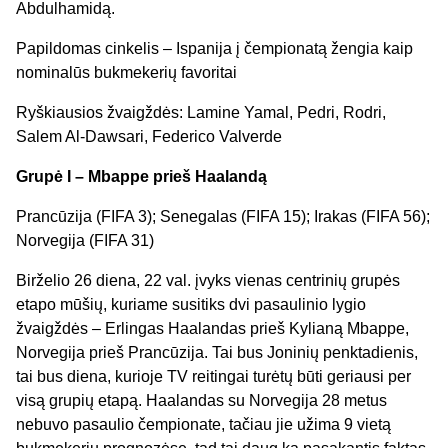
Abdulhamidą.
Papildomas cinkelis – Ispanija į čempionatą žengia kaip
nominalūs bukmekerių favoritai
Ryškiausios žvaigždės: Lamine Yamal, Pedri, Rodri,
Salem Al-Dawsari, Federico Valverde
Grupė I – Mbappe prieš Haalandą
Prancūzija (FIFA 3); Senegalas (FIFA 15); Irakas (FIFA 56);
Norvegija (FIFA 31)
Birželio 26 diena, 22 val. įvyks vienas centrinių grupės
etapo mūšių, kuriame susitiks dvi pasaulinio lygio
žvaigždės – Erlingas Haalandas prieš Kylianą Mbappe,
Norvegija prieš Prancūzija. Tai bus Joninių penktadienis,
tai bus diena, kurioje TV reitingai turėtų būti geriausi per
visą grupių etapą. Haalandas su Norvegija 28 metus
nebuvo pasaulio čempionate, tačiau jie užima 9 vietą