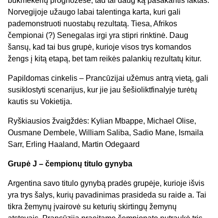
bukmekerių prognozėse, tad tai daug ką pasakantis faktas.
Norvegijoje užaugo labai talentinga karta, kuri gali
pademonstruoti nuostabų rezultatą. Tiesa, Afrikos
čempionai (?) Senegalas irgi yra stipri rinktinė. Daug
šansų, kad tai bus grupė, kurioje visos trys komandos
žengs į kitą etapą, bet tam reikės palankių rezultatų kitur.
Papildomas cinkelis – Prancūzijai užėmus antrą vietą, gali
susiklostyti scenarijus, kur jie jau šešioliktfinalyje turėtų
kautis su Vokietija.
Ryškiausios žvaigždės: Kylian Mbappe, Michael Olise,
Ousmane Dembele, William Saliba, Sadio Mane, Ismaila
Sarr, Erling Haaland, Martin Odegaard
Grupė J – čempionų titulo gynyba
Argentina savo titulo gynybą pradės grupėje, kurioje išvis
yra trys šalys, kurių pavadinimas prasideda su raide a. Tai
tikra žemynų įvairovė su keturių skirtingų žemynų