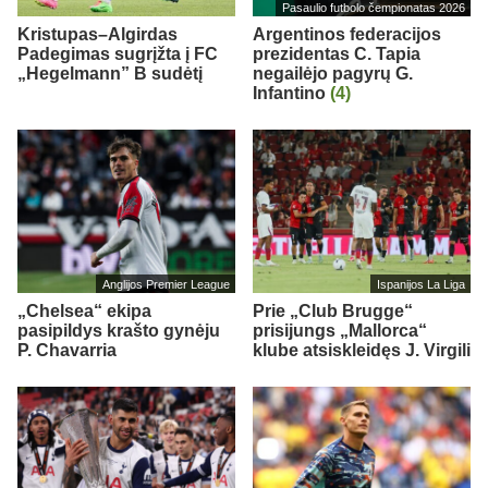
Pasaulio futbolo čempionatas 2026
Kristupas–Algirdas
Argentinos federacijos
Padegimas sugrįžta į FC
prezidentas C. Tapia
„Hegelmann” B sudėtį
negailėjo pagyrų G.
Infantino
(4)
Anglijos Premier League
Ispanijos La Liga
„Chelsea“ ekipa
Prie „Club Brugge“
pasipildys krašto gynėju
prisijungs „Mallorca“
P. Chavarria
klube atsiskleidęs J. Virgili