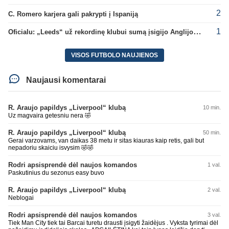
2
C. Romero karjera gali pakrypti į Ispaniją
1
Oficialu: „Leeds“ už rekordinę klubui sumą įsigijo Anglijos rinktinės vartininką
VISOS FUTBOLO NAUJIENOS
Naujausi komentarai
R. Araujo papildys „Liverpool“ klubą
10 min.
Uz magvaira getesniu nera 🤣
R. Araujo papildys „Liverpool“ klubą
50 min.
Gerai varzovams, van daikas 38 metu ir sitas kiauras kaip retis, gali but
nepadoriu skaiciu isvysim 🤣🤣
Rodri apsisprendė dėl naujos komandos
1 val.
Paskutinius du sezonus easy buvo
R. Araujo papildys „Liverpool“ klubą
2 val.
Neblogai
Rodri apsisprendė dėl naujos komandos
3 val.
Tiek Man City tiek tai Barcai turetu drausti įsigyti žaidèjus . Vyksta tyrimai dėl