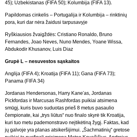
45); Uzbekistanas (FIFA 50); Kolumbija (FIFA 13).
Papildomas cinkelis – Portugalija ir Kolumbija – rinktinių
pora, kuri dar nėra žaidusi tarpusavyje
Ryškiausios žvaigždės: Cristiano Ronaldo, Bruno
Fernandes, Joao Neves, Nuno Mendes, Yoane Wissa,
Abdukodir Khusanov, Luis Diaz
Grupė L – nesuvestos sąskaitos
Anglija (FIFA 4); Kroatija (FIFA 11); Gana (FIFA 73);
Panama (FIFA 34)
Jordanas Hendersonas, Harry Kane'as, Jordanas
Pickfordas ir Marcusas Rashfordas puikiai atsimena
smūgį, kuris buvo suduotas prieš 8 metus pasaulio
čempionate, kai „trys liūtus“ nuo finalo skyrė tik Kroatija,
kuri tuo metu pademonstravo neįtikėtiną žygį. Faktas, kad
jų galvoje yra planas atsikeršijimui. „Šachmatinių“ gretose