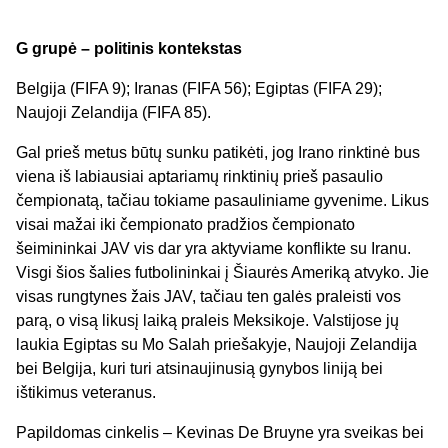
G grupė – politinis kontekstas
Belgija (FIFA 9); Iranas (FIFA 56); Egiptas (FIFA 29);
Naujoji Zelandija (FIFA 85).
Gal prieš metus būtų sunku patikėti, jog Irano rinktinė bus
viena iš labiausiai aptariamų rinktinių prieš pasaulio
čempionatą, tačiau tokiame pasauliniame gyvenime. Likus
visai mažai iki čempionato pradžios čempionato
šeimininkai JAV vis dar yra aktyviame konflikte su Iranu.
Visgi šios šalies futbolininkai į Šiaurės Ameriką atvyko. Jie
visas rungtynes žais JAV, tačiau ten galės praleisti vos
parą, o visą likusį laiką praleis Meksikoje. Valstijose jų
laukia Egiptas su Mo Salah priešakyje, Naujoji Zelandija
bei Belgija, kuri turi atsinaujinusią gynybos liniją bei
ištikimus veteranus.
Papildomas cinkelis – Kevinas De Bruyne yra sveikas bei