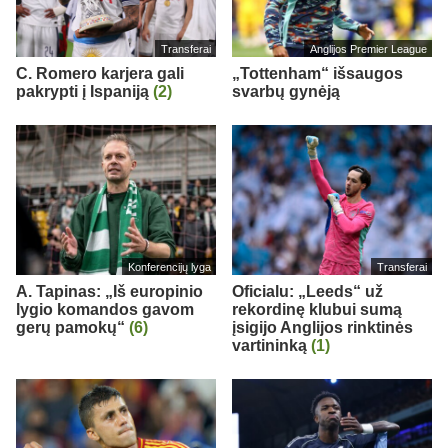
Transferai
Anglijos Premier League
C. Romero karjera gali
„Tottenham“ išsaugos
pakrypti į Ispaniją
(2)
svarbų gynėją
Konferencijų lyga
Transferai
A. Tapinas: „Iš europinio
Oficialu: „Leeds“ už
lygio komandos gavom
rekordinę klubui sumą
gerų pamokų“
(6)
įsigijo Anglijos rinktinės
vartininką
(1)