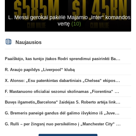
L. Messi gerokai pakėlė Majamio „Inter“ komandos
vertę
(10)
Naujausios
Paaiškėjo, kas turėjo įtakos Rodri sprendimui pasirinkti Barselonos pusę
R. Araujo papildys „Liverpool“ klubą
X. Alonso: „Esu patenkintas dabartiniais „Chelsea“ ekipos vartininkais“
F. Mastanuono oficialiai sezonui skolinamas „Fiorentina“ ekipai
Buvęs ilgametis„Barcelona“ žaidėjas S. Roberto artėja link persikėlimo į MLS
G. Bremeris paneigė gandus dėl galimo išvykimo iš „Juventus“ klubo
G. Rulli – per žingsnį nuo persikėlimo į „Manchester City“ klubą