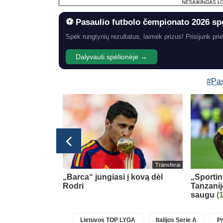
⚽ Pasaulio futbolo čempionato 2026 sp
Spėk rungtynių rezultatus, laimėk prizus! Prisijunk prie
Dalyvauti spėlionėje →
#Pas
Transferai
rėje
„Barca“ jungiasi į kovą dėl
„Sportin
 ir atliko
Rodri
Tanzanij
avimą
saugu
(1
Lietuvos TOP LYGA
Italijos Serie A
Pr