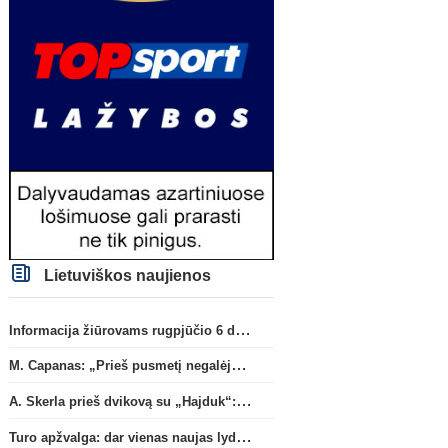
Lietuviškos naujienos
Informacija žiūrovams rugpjūčio 6 d. UEFA rungtynėms
M. Capanas: „Prieš pusmetį negalėjau net įsivaizduoti, kad žaisime prieš „Hajduk“
A. Skerla prieš dvikovą su „Hajduk“: „Tai kito kalibro komanda“
Turo apžvalga: dar vienas naujas lyderis