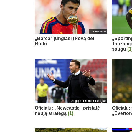
Transferai
„Barca“ jungiasi į kovą dėl
„Sportin
Rodri
Tanzanij
saugu
(1
Anglijos Premier League
Oficialu: „Newcastle“ pristatė
Oficialu:
naują strategą
(1)
„Everton