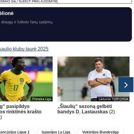
ėlionė
 draugų ir futbolo fanų spėjimų.
aulio klubų taurė 2025
Primeira Liga
Lietuvos TOP LYGA
g“ pasipildys
„Šiaulių“ sezoną gelbėti
os rinktinės krašto
bandys D. Lastauskas
(2)
)
ancūzijos Ligue 1
Ispanijos La Liga
Vokietijos Bundesliga