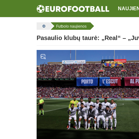
NAUJIE
Futbolo naujienos
Pasaulio klubų taurė: „Real“ – „Ju