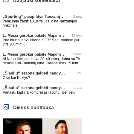
Naujausi komentarai
„Sporting“ pasipildys Tanzanijos rinktinės krašto saugu
8 min.
Irankunda žaidžia Australijos, o ne Tanzanijos
rinktinėje.
L. Messi gerokai pakėlė Majamio „Inter“ komandos vertę
12 min.
Prie ko cia tas Al Nassr ir CR? Sedi skolose jau
virs 200mln. :))
L. Messi gerokai pakėlė Majamio „Inter“ komandos vertę
32 min.
Al Nassr išvis ten buvo 30-40 lemų, dabar su Tv
dealsais iki 700lemų eina. Taliscai max 15 lemų
siūlydavo. Messi su CR7 išeis ir kris baisiai
akcijos
„Šiaulių“ sezoną gelbėti bandys D. Lastauskas
1 val.
O tai kur Kuklys?
„Šiaulių“ sezoną gelbėti bandys D. Lastauskas
1 val.
Panašu, kad čia kompresas lavonui, per vėlu!
Dienos nuotrauka