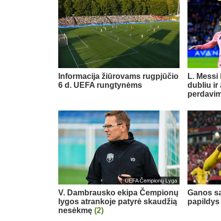
Informacija žiūrovams rugpjūčio
L. Messi
6 d. UEFA rungtynėms
dubliu ir
perdavi
UEFA Čempionų Lyga
V. Dambrausko ekipa Čempionų
Ganos sa
lygos atrankoje patyrė skaudžią
papildys
nesėkmę
(2)