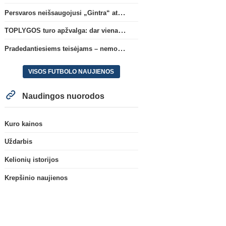
Persvaros neišsaugojusi „Gintra“ atrankos pusfinalyje nusileido Škotijos čempionėms
TOPLYGOS turo apžvalga: dar vienas naujas lyderis
Pradedantiesiems teisėjams – nemokamas seminaras Vilniuje šį penktadienį
VISOS FUTBOLO NAUJIENOS
Naudingos nuorodos
Kuro kainos
Uždarbis
Kelionių istorijos
Krepšinio naujienos