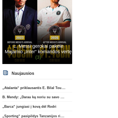
L. Messi gerokai pakėlė
Majamio „Inter“ komandos vertę
(3)
Naujausios
„Atalanta“ priklausantis E. Bilal Toure karjerą tęs „Parma“ gretose
Anglijos Premier League
Oficialu: „Newcastle“ pristatė
Oficialu: C. Norgaardas ke
B. Mendy: „Darau ką noriu su savo pasaulio čempionato titulu“
naują strategą
(1)
„Everton“
„Barca“ jungiasi į kovą dėl Rodri
„Sporting“ pasipildys Tanzanijos rinktinės krašto saugu