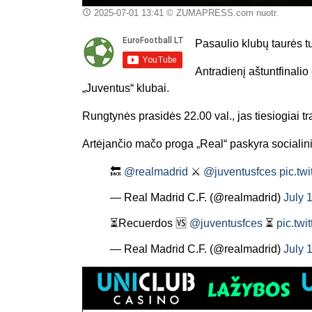
2025-07-01 13:41
© ZUMAPRESS.com nuotr.
Pasaulio klubų taurės 
Antradienį aštuntfinali
„Juventus“ klubai.
Rungtynės prasidės 22.00 val., jas tiesiogiai tr
Artėjančio mačo proga „Real“ paskyra socialini
🔙
@realmadrid
⚔️
@juventusfces
pic.t
— Real Madrid C.F. (@realmadrid)
July 
⏳Recuerdos 🆚
@juventusfces
⏳
pic.tw
— Real Madrid C.F. (@realmadrid)
July 