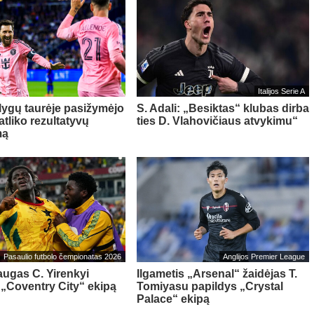
Italijos Serie A
 lygų taurėje pasižymėjo
S. Adali: „Besiktas“ klubas dirba
 atliko rezultatyvų
ties D. Vlahovičiaus atvykimu“
mą
Pasaulio futbolo čempionatas 2026
Anglijos Premier League
ugas C. Yirenkyi
Ilgametis „Arsenal“ žaidėjas T.
 „Coventry City“ ekipą
Tomiyasu papildys „Crystal
Palace“ ekipą