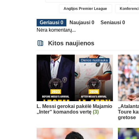
Anglijos Premier League
Konferenci
Geriausi 0
Naujausi 0
Seniausi 0
Nėra komentarų...
Kitos naujienos
Dienos nuotrauka
L. Messi gerokai pakėlė Majamio
„Atalanta
„Inter“ komandos vertę
(3)
Toure ka
gretose