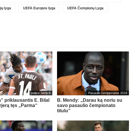
jų lyga
UEFA Europos lyga
UEFA Čempionų Lyga
Italijos Serie A
Pasaulio čempionatas 2018
“ priklausantis E. Bilal
B. Mendy: „Darau ką noriu su
rjerą tęs „Parma“
savo pasaulio čempionato
titulu“