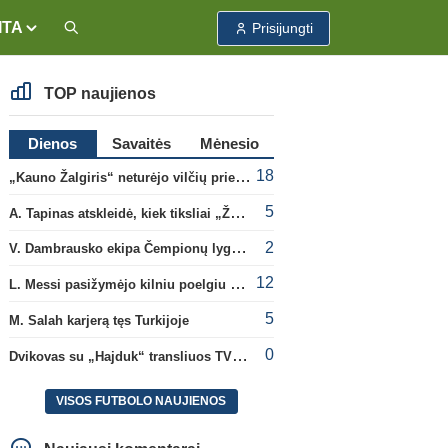
ITA
Prisijungti
TOP naujienos
Dienos
Savaitės
Mėnesio
18
„Kauno Žalgiris“ neturėjo vilčių prieš „Dinamo“
5
A. Tapinas atskleidė, kiek tiksliai „Žalgiris“ jau uždirbo iš UEFA premijų
2
V. Dambrausko ekipa Čempionų lygos atrankoje patyrė skaudžią nesėkmę
12
L. Messi pasižymėjo kilniu poelgiu dėl kilusių gaisrų Madride
5
M. Salah karjerą tęs Turkijoje
0
Dvikovas su „Hajduk“ transliuos TV3, paskutinėje transliacijoje – nauji rekordai
VISOS FUTBOLO NAUJIENOS