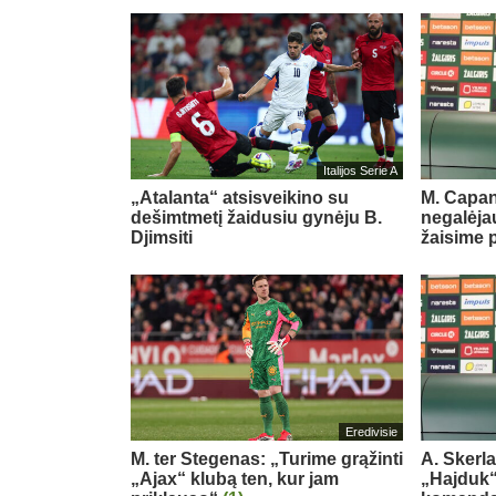
Italijos Serie A
„Atalanta“ atsisveikino su
M. Capan
dešimtmetį žaidusiu gynėju B.
negalėjau
Djimsiti
žaisime 
Eredivisie
M. ter Stegenas: „Turime grąžinti
A. Skerl
„Ajax“ klubą ten, kur jam
„Hajduk“: