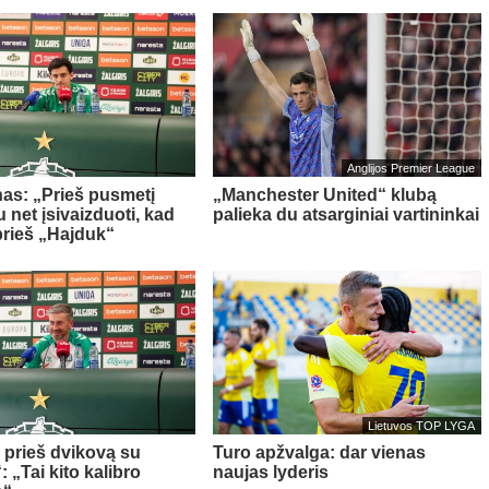
Anglijos Premier League
as: „Prieš pusmetį
„Manchester United“ klubą
 net įsivaizduoti, kad
palieka du atsarginiai vartininkai
prieš „Hajduk“
Lietuvos TOP LYGA
a prieš dvikovą su
Turo apžvalga: dar vienas
 „Tai kito kalibro
naujas lyderis