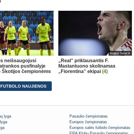
a“
Italijos Serie A
s neišsaugojusi
„Real“ priklausantis F.
 atrankos pusfinalyje
Mastantuono skolinamas
o Škotijos čempionėms
„Fiorentina“ ekipai
(4)
 FUTBOLO NAUJIENOS
ų lyga
Pasaulio čempionatas
lyga
Europos čempionatas
iga
Europos salės futbolo čempionatas
FIFA Klubų Pasaulio čempionatas