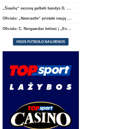
„Šiaulių“ sezoną gelbėti bandys D. Lastauskas
Oficialu: „Newcastle“ pristatė naują strategą
Oficialu: C. Norgaardas keliasi į „Everton“
VISOS FUTBOLO NAUJIENOS