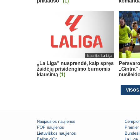
priklauso“
(1)
komand
Ispanijos La Liga
„La Liga“ nusprendė, kaip spręs
Persvaro
žaidėjų prisidengimo burnomis
„Gintra“
klausimą
(1)
nusileid
VISOS
Naujausios naujienos
Čempion
POP naujienos
Premier 
Lietuviškos naujienos
Bundesl
Ballon d'Or
La Liga