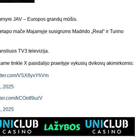
turnyre JAV – Europos grandų mūšis.
o etapo mače Majamyje susigrums Madrido „Real“ ir Turino
ansliuos TV3 televizija.
ame tinkle X pasidalijo praeityje vykusių dvikovų akimirkomis:
witter.com/VSX8yxYhVm
1, 2025
itter.com/kCOotI9uzV
1, 2025