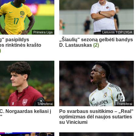
Primeira Liga
Lietuvos TOP LYGA
g“ pasipildys
„Šiaulių“ sezoną gelbėti bandys
os rinktinės krašto
D. Lastauskas
(2)
)
Transferai
Transferai
 C. Norgaardas keliasi į
Po svarbaus susitikimo – „Real“
“
optimizmas dėl naujos sutarties
su Viniciumi