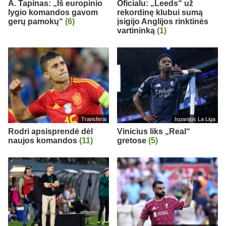
A. Tapinas: „Iš europinio
Oficialu: „Leeds“ už
lygio komandos gavom
rekordinę klubui sumą
gerų pamokų“
(6)
įsigijo Anglijos rinktinės
vartininką
(1)
Transferai
Ispanijos La Liga
Rodri apsisprendė dėl
Vinicius liks „Real“
naujos komandos
(11)
gretose
(5)