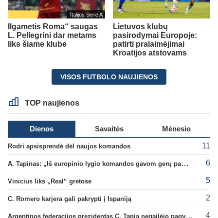
Italijos Serie A
Ilgametis Roma“ saugas
Lietuvos klubų
L. Pellegrini dar metams
pasirodymai Europoje:
liks šiame klube
patirti pralaimėjimai
Kroatijos atstovams
VISOS FUTBOLO NAUJIENOS
TOP naujienos
Dienos
Savaitės
Mėnesio
11
Rodri apsisprendė dėl naujos komandos
6
A. Tapinas: „Iš europinio lygio komandos gavom gerų pamokų“
5
Vinicius liks „Real“ gretose
2
C. Romero karjera gali pakrypti į Ispaniją
4
Argentinos federacijos prezidentas C. Tapia negailėjo pagyrų G. Infantino