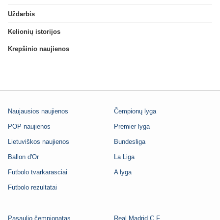
Uždarbis
Kelionių istorijos
Krepšinio naujienos
Naujausios naujienos
Čempionų lyga
POP naujienos
Premier lyga
Lietuviškos naujienos
Bundesliga
Ballon d'Or
La Liga
Futbolo tvarkarasciai
A lyga
Futbolo rezultatai
Pasaulio čempionatas
Real Madrid C.F.