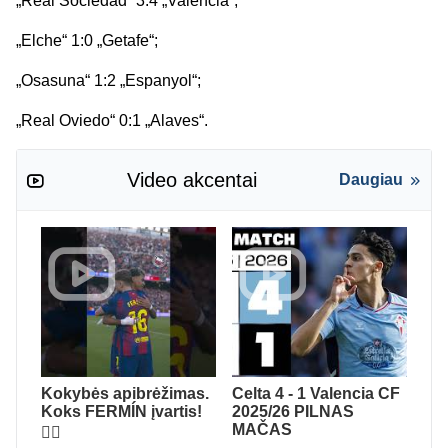
„Real Sociedad“ 3:4 „Valencia“;
„Elche“ 1:0 „Getafe“;
„Osasuna“ 1:2 „Espanyol“;
„Real Oviedo“ 0:1 „Alaves“.
Video akcentai
Daugiau
Kokybės apibrėžimas.
Celta 4 - 1 Valencia CF
Koks FERMÍN įvartis!
2025/26 PILNAS
MAČAS
😮‍💨