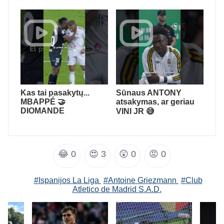
Kas tai pasakytų...
Sūnaus ANTONY
MBAPPÉ 🤝
atsakymas, ar geriau
DIOMANDE
VINI JR 😅
😂
0
😍
3
😲
0
😡
0
#Ispanijos La Liga
#Antoine Griezmann
#Club
Atletico de Madrid S.A.D.