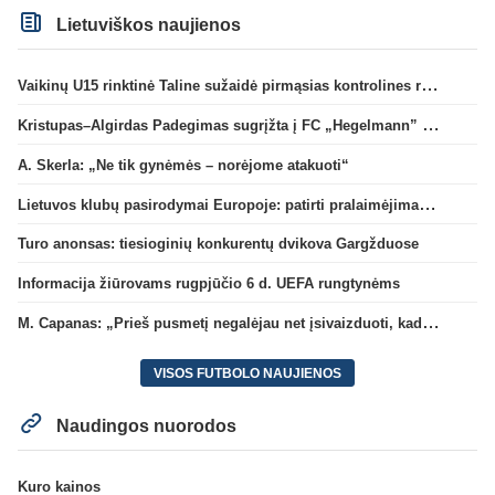
Lietuviškos naujienos
Vaikinų U15 rinktinė Taline sužaidė pirmąsias kontrolines rungtynes
Kristupas–Algirdas Padegimas sugrįžta į FC „Hegelmann” B sudėtį
A. Skerla: „Ne tik gynėmės – norėjome atakuoti“
Lietuvos klubų pasirodymai Europoje: patirti pralaimėjimai Kroatijos atstovams
Turo anonsas: tiesioginių konkurentų dvikova Gargžduose
Informacija žiūrovams rugpjūčio 6 d. UEFA rungtynėms
M. Capanas: „Prieš pusmetį negalėjau net įsivaizduoti, kad žaisime prieš „Hajduk“
VISOS FUTBOLO NAUJIENOS
Naudingos nuorodos
Kuro kainos