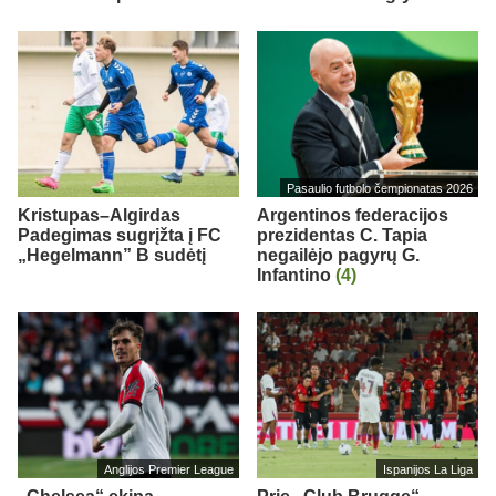
Pasaulio futbolo čempionatas 2026
Kristupas–Algirdas
Argentinos federacijos
Padegimas sugrįžta į FC
prezidentas C. Tapia
„Hegelmann” B sudėtį
negailėjo pagyrų G.
Infantino
(4)
Anglijos Premier League
Ispanijos La Liga