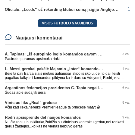
1
Oficialu: „Leeds“ už rekordinę klubui sumą įsigijo Anglijos rinktinės vartininką
VISOS FUTBOLO NAUJIENOS
Naujausi komentarai
A. Tapinas: „Iš europinio lygio komandos gavom gerų pamokų“
3 val.
Pasirodo,paramas apsimoka rinkti.
L. Messi gerokai pakėlė Majamio „Inter“ komandos vertę
4 val.
Beje ta pati Barca siais metais galiausiai islipo is skolu, del to gali leisti
pagaliau taikytis i komandos pildyma ka ir daro su Adeyemi, Rodri, visa
Julian Alvarez saga.
Argentinos federacijos prezidentas C. Tapia negailėjo pagyrų G. Infantino
6 val.
Šūdas apie šūdą tik gerai
Vinicius liks „Real“ gretose
8 val.
Ačiū kad lieka,nereiks Premier league ta princesę matyti😀
Rodri apsisprendė dėl naujos komandos
9 val.
Nu čia realui bus kliurka,žaidžia su Viniciaus kontraktu geriau,nei renkasi
gerus žaidėjus...kolkas ne vienas nebuvo geras