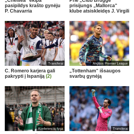
„Chelsea“ ekipa
Prie „Club Brugge“
pasipildys krašto gynėju
prisijungs „Mallorca“
P. Chavarria
klube atsiskleidęs J. Virgili
Transferai
Anglijos Premier League
C. Romero karjera gali
„Tottenham“ išsaugos
pakrypti į Ispaniją
(2)
svarbų gynėją
Konferencijų lyga
Transferai