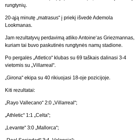
rungtynių.
20-ąją minutę „matrasus“ į priekį išvedė Ademola
Lookmanas.
Jam rezultatyvų perdavimą atliko Antoine‘as Griezmannas,
kuriam tai buvo paskutinės rungtynės namų stadione.
Po pergalės „Atletico“ klubas su 69 taškais dalinasi 3-4
vietomis su „Villarreal“.
„Girona“ ekipa su 40 rikiuojasi 18-oje pozicijoje.
Kiti rezultatai:
„Rayo Vallecano“ 2:0 „Villarreal“;
„Athletic“ 1:1 „Celta“;
„Levante“ 3:0 „Mallorca“;