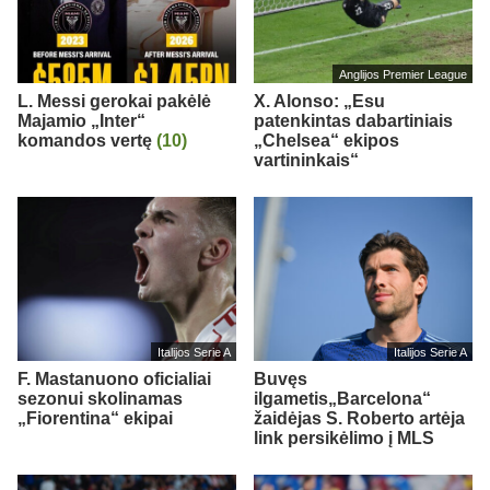
Anglijos Premier League
L. Messi gerokai pakėlė
X. Alonso: „Esu
Majamio „Inter“
patenkintas dabartiniais
komandos vertę
(10)
„Chelsea“ ekipos
vartininkais“
Italijos Serie A
Italijos Serie A
F. Mastanuono oficialiai
Buvęs
sezonui skolinamas
ilgametis„Barcelona“
„Fiorentina“ ekipai
žaidėjas S. Roberto artėja
link persikėlimo į MLS