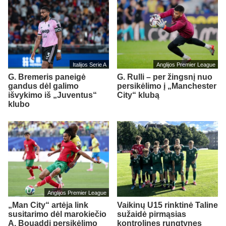
Italijos Serie A
Anglijos Premier League
G. Bremeris paneigė
G. Rulli – per žingsnį nuo
gandus dėl galimo
persikėlimo į „Manchester
išvykimo iš „Juventus“
City“ klubą
klubo
Anglijos Premier League
„Man City“ artėja link
Vaikinų U15 rinktinė Taline
susitarimo dėl marokiečio
sužaidė pirmąsias
A. Bouaddi persikėlimo
kontrolines rungtynes