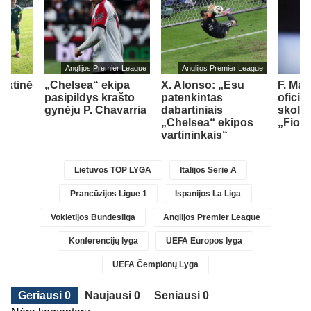
Anglijos Premier League
Anglijos Premier League
inktinė
„Chelsea“ ekipa
X. Alonso: „Esu
F. Ma
ė
pasipildys krašto
patenkintas
oficia
gynėju P. Chavarria
dabartiniais
skoli
„Chelsea“ ekipos
„Fiore
vartininkais“
Lietuvos TOP LYGA
Italijos Serie A
Prancūzijos Ligue 1
Ispanijos La Liga
Vokietijos Bundesliga
Anglijos Premier League
Konferencijų lyga
UEFA Europos lyga
UEFA Čempionų Lyga
Geriausi 0
Naujausi 0
Seniausi 0