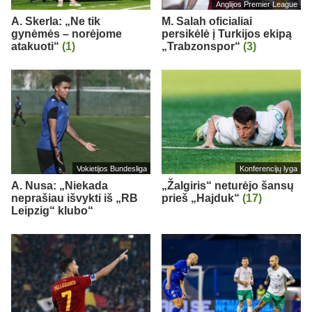
Anglijos Premier League
A. Skerla: „Ne tik
M. Salah oficialiai
gynėmės – norėjome
persikėlė į Turkijos ekipą
atakuoti“
(1)
„Trabzonspor“
(3)
Vokietijos Bundesliga
Konferencijų lyga
A. Nusa: „Niekada
„Žalgiris“ neturėjo šansų
neprašiau išvykti iš „RB
prieš „Hajduk“
(17)
Leipzig“ klubo“