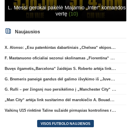
L. Messi gerokai pakėlė Majamio „Inter“ komandos
vertę
(10)
Naujausios
X. Alonso: „Esu patenkintas dabartiniais „Chelsea“ ekipos vartininkais“
F. Mastanuono oficialiai sezonui skolinamas „Fiorentina“ ekipai
Buvęs ilgametis„Barcelona“ žaidėjas S. Roberto artėja link persikėlimo į MLS
G. Bremeris paneigė gandus dėl galimo išvykimo iš „Juventus“ klubo
G. Rulli – per žingsnį nuo persikėlimo į „Manchester City“ klubą
„Man City“ artėja link susitarimo dėl marokiečio A. Bouaddi persikėlimo
Vaikinų U15 rinktinė Taline sužaidė pirmąsias kontrolines rungtynes
VISOS FUTBOLO NAUJIENOS