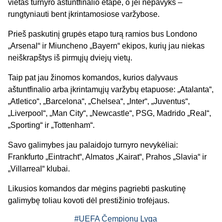
vietas turnyro aštuntfinalio etape, o jei nepavyks –
rungtyniauti bent įkrintamosiose varžybose.
Prieš paskutinį grupės etapo turą ramios bus Londono
„Arsenal“ ir Miuncheno „Bayern“ ekipos, kurių jau niekas
neiškrapštys iš pirmųjų dviejų vietų.
Taip pat jau žinomos komandos, kurios dalyvaus
aštuntfinalio arba įkrintamųjų varžybų etapuose: „Atalanta“,
„Atletico“, „Barcelona“, „Chelsea“, „Inter“, „Juventus“,
„Liverpool“, „Man City“, „Newcastle“, PSG, Madrido „Real“,
„Sporting“ ir „Tottenham“.
Savo galimybes jau palaidojo turnyro nevykėliai:
Frankfurto „Eintracht“, Almatos „Kairat“, Prahos „Slavia“ ir
„Villarreal“ klubai.
Likusios komandos dar mėgins pagriebti paskutinę
galimybę toliau kovoti dėl prestižinio trofėjaus.
#UEFA Čempionų Lyga