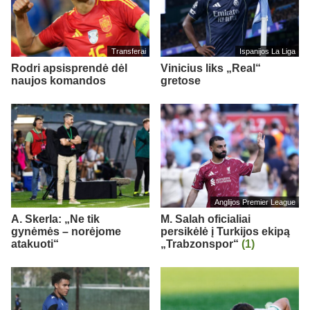
Transferai
Ispanijos La Liga
Rodri apsisprendė dėl
Vinicius liks „Real“
naujos komandos
gretose
Anglijos Premier League
A. Skerla: „Ne tik
M. Salah oficialiai
gynėmės – norėjome
persikėlė į Turkijos ekipą
atakuoti“
„Trabzonspor“
(1)