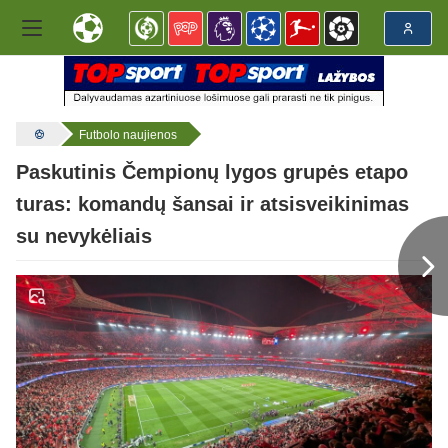
Futbolo naujienos
Paskutinis Čempionų lygos grupės etapo
turas: komandų šansai ir atsisveikinimas
su nevykėliais