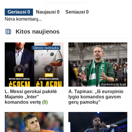
Geriausi 0
Naujausi 0
Seniausi 0
Nėra komentarų...
Kitos naujienos
Dienos nuotrauka
Konferencijų lyga
L. Messi gerokai pakėlė
A. Tapinas: „Iš europinio
Majamio „Inter“
lygio komandos gavom
komandos vertę
(8)
gerų pamokų“