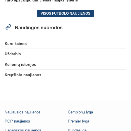
Turo apžvalga: dar vienas naujas lyderis
VISOS FUTBOLO NAUJIENOS
Naudingos nuorodos
Kuro kainos
Uždarbis
Kelionių istorijos
Krepšinio naujienos
Naujausios naujienos
Čempionų lyga
POP naujienos
Premier lyga
Lietuviškos naujienos
Bundesliga