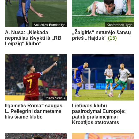
Vokietijos Bundesliga
Konferencijų lyga
A. Nusa: „Niekada
„Žalgiris“ neturėjo šansų
neprašiau išvykti iš „RB
prieš „Hajduk“
(15)
Leipzig“ klubo“
Italijos Serie A
Ilgametis Roma“ saugas
Lietuvos klubų
L. Pellegrini dar metams
pasirodymai Europoje:
liks šiame klube
patirti pralaimėjimai
Kroatijos atstovams