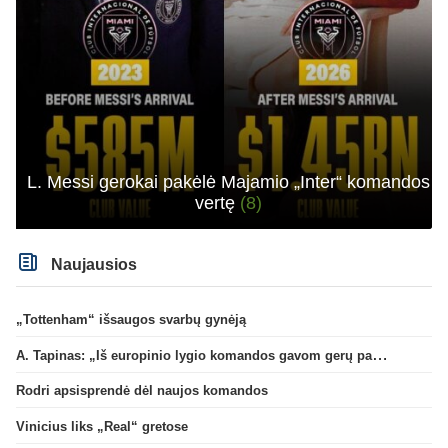
L. Messi gerokai pakėlė Majamio „Inter“ komandos
vertę
(8)
Naujausios
„Tottenham“ išsaugos svarbų gynėją
A. Tapinas: „Iš europinio lygio komandos gavom gerų pamokų“
Rodri apsisprendė dėl naujos komandos
Vinicius liks „Real“ gretose