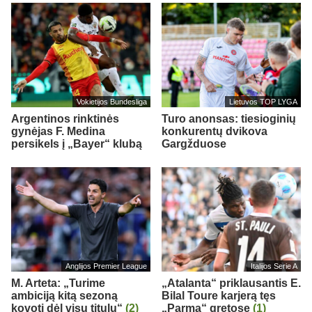
Vokietijos Bundesliga
Lietuvos TOP LYGA
Argentinos rinktinės
Turo anonsas: tiesioginių
gynėjas F. Medina
konkurentų dvikova
persikels į „Bayer“ klubą
Gargžduose
Anglijos Premier League
Italijos Serie A
M. Arteta: „Turime
„Atalanta“ priklausantis E.
ambiciją kitą sezoną
Bilal Toure karjerą tęs
kovoti dėl visų titulų“
(2)
„Parma“ gretose
(1)