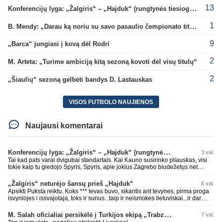
13
Konferencijų lyga: „Žalgiris“ – „Hajduk“ (rungtynės tiesiogiai)
1
B. Mendy: „Darau ką noriu su savo pasaulio čempionato titulu“
9
„Barca“ jungiasi į kovą dėl Rodri
2
M. Arteta: „Turime ambiciją kitą sezoną kovoti dėl visų titulų“
2
„Šiaulių“ sezoną gelbėti bandys D. Lastauskas
VISOS FUTBOLO NAUJIENOS
Naujausi komentarai
Konferencijų lyga: „Žalgiris“ – „Hajduk“ (rungtynės tiesiogiai)
3 val.
Tai kad pats varai dvigubai standartais. Kai Kauno susirinko pliauskas, visi
tokie kaip tu giedojo Spyris, Spyris, apie jokius Zagrebo biudežetus net
nekalbėjot. Dabar kai Spartakas gavo per rudają, tai jau pz BIUDŽETAS
daug didesnis. Tfu ant tokių.
„Žalgiris“ neturėjo šansų prieš „Hajduk“
6 val.
Apsikti Puksta reiktu. Koks *** tevas buvo, sikantis ant tevynes, pirma proga
isvyniojes i issvajotaja, toks ir sunus. .taip ir neismokes lietuviskai...ir dar
pasimaives pries ziurovus po golo...aciu, ne...nebent vertybiu neturintis
laurynas ikalbins
M. Salah oficialiai persikėlė į Turkijos ekipą „Trabzonspor“
7 val.