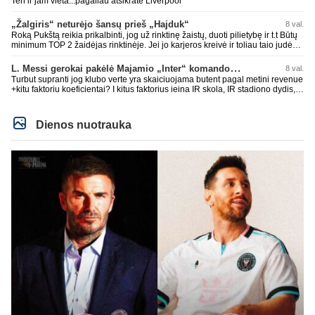
Ten ir jam vieta...pagaliau atsikratė Liverpool
„Žalgiris“ neturėjo šansų prieš „Hajduk“
8 val.
Roką Pukštą reikia prikalbinti, jog už rinktinę žaistų, duoti pilietybę ir t.t Būtų
minimum TOP 2 žaidėjas rinktinėje. Jei jo karjeros kreivė ir toliau taio judės,
bus per vėlu po to, nes JAV ji pasikvies žaisti.
L. Messi gerokai pakėlė Majamio „Inter“ komandos vertę
8 val.
Turbut supranti jog klubo verte yra skaiciuojama butent pagal metini revenue
+kitu faktoriu koeficientai? I kitus faktorius ieina IR skola, IR stadiono dydis,
IR lygos populiarumas, IR dar eile kitu dalyku. O tavo pamineta Barca kuo
puikiausiai sugeneravo rekordini 1.1B revenue, kas stipriai prisidejo prie
milzinisko klubo vertes suoli siemet. Be to, tie 200 pamineti cia yra visiskai
Dienos nuotrauka
on-point, jeigu jau musu mylimas D. prasneko apie klubo vertes kelima, arba
CR atveju - numusima.