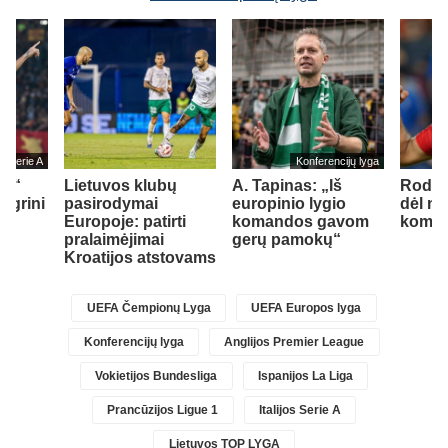
jos Serie A
Konferencijų lyga
ma“
Lietuvos klubų
A. Tapinas: „Iš
Rodri
legrini
pasirodymai
europinio lygio
dėl na
ks
Europoje: patirti
komandos gavom
koma
pralaimėjimai
gerų pamokų“
Kroatijos atstovams
UEFA Čempionų Lyga
UEFA Europos lyga
Konferencijų lyga
Anglijos Premier League
Vokietijos Bundesliga
Ispanijos La Liga
Prancūzijos Ligue 1
Italijos Serie A
Lietuvos TOP LYGA