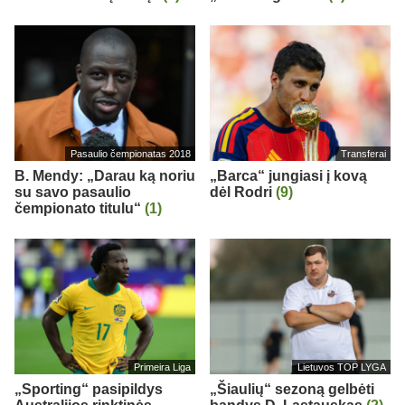
Pasaulio čempionatas 2018
Transferai
B. Mendy: „Darau ką noriu
„Barca“ jungiasi į kovą
su savo pasaulio
dėl Rodri
(9)
čempionato titulu“
(1)
Primeira Liga
Lietuvos TOP LYGA
„Sporting“ pasipildys
„Šiaulių“ sezoną gelbėti