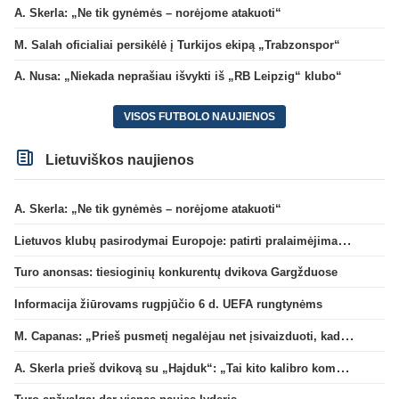
A. Skerla: „Ne tik gynėmės – norėjome atakuoti“
M. Salah oficialiai persikėlė į Turkijos ekipą „Trabzonspor“
A. Nusa: „Niekada neprašiau išvykti iš „RB Leipzig“ klubo“
VISOS FUTBOLO NAUJIENOS
Lietuviškos naujienos
A. Skerla: „Ne tik gynėmės – norėjome atakuoti“
Lietuvos klubų pasirodymai Europoje: patirti pralaimėjimai Kroatijos atstovams
Turo anonsas: tiesioginių konkurentų dvikova Gargžduose
Informacija žiūrovams rugpjūčio 6 d. UEFA rungtynėms
M. Capanas: „Prieš pusmetį negalėjau net įsivaizduoti, kad žaisime prieš „Hajduk“
A. Skerla prieš dvikovą su „Hajduk“: „Tai kito kalibro komanda“