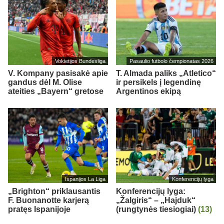
Vokietijos Bundesliga
Pasaulio futbolo čempionatas 2026
V. Kompany pasisakė apie
T. Almada paliks „Atletico“
gandus dėl M. Olise
ir persikels į legendinę
ateities „Bayern“ gretose
Argentinos ekipą
Ispanijos La Liga
Konferencijų lyga
„Brighton“ priklausantis
Konferencijų lyga:
F. Buonanotte karjerą
„Žalgiris“ – „Hajduk“
pratęs Ispanijoje
(rungtynės tiesiogiai)
(13)