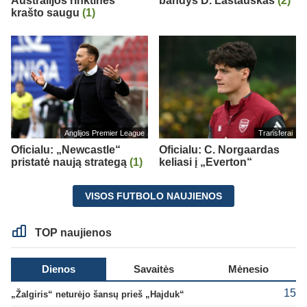
Australijos rinktinės
bandys D. Lastauskas
(2)
krašto saugu
(1)
Anglijos Premier League
Transferai
Oficialu: „Newcastle“
Oficialu: C. Norgaardas
pristatė naują strategą
(1)
keliasi į „Everton“
VISOS FUTBOLO NAUJIENOS
TOP naujienos
Dienos
Savaitės
Mėnesio
15
„Žalgiris“ neturėjo šansų prieš „Hajduk“