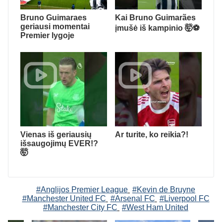
Bruno Guimaraes
Kai Bruno Guimarães
geriausi momentai
įmušė iš kampinio 🤯⚽️
Premier lygoje
Vienas iš geriausių
Ar turite, ko reikia?!
išsaugojimų EVER!?
🤯
#Anglijos Premier League
#Kevin de Bruyne
#Manchester United FC
#Arsenal FC
#Liverpool FC
#Manchester City FC
#West Ham United