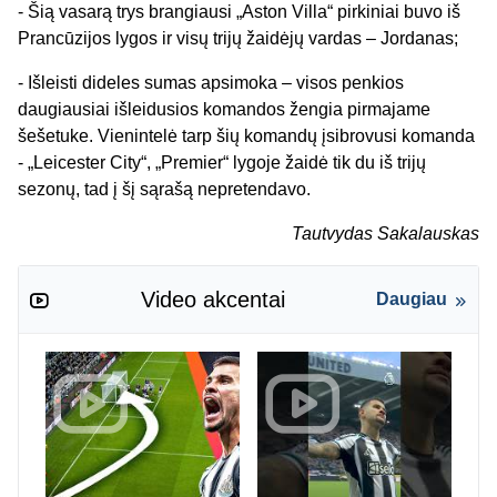
- Šią vasarą trys brangiausi „Aston Villa“ pirkiniai buvo iš
Prancūzijos lygos ir visų trijų žaidėjų vardas – Jordanas;
- Išleisti dideles sumas apsimoka – visos penkios
daugiausiai išleidusios komandos žengia pirmajame
šešetuke. Vienintelė tarp šių komandų įsibrovusi komanda
- „Leicester City“, „Premier“ lygoje žaidė tik du iš trijų
sezonų, tad į šį sąrašą nepretendavo.
Tautvydas Sakalauskas
Video akcentai
Daugiau