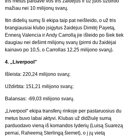
tris metus pardavė vos tris žaidėjus ir už juos uždirbo
mažiau nei 10 milijonų svarų.
Itin didelių sumų ši ekipa taip pat neišleido, o už tris
brangiausiai klubo įsigytus žaidėjus Dimitrį Payetą,
Ennerą Valencia ir Andy Carrollą jie išleido po šiek tiek
daugiau nei dešimt milijonų svarų (pirmi du žaidėjai
kainavo po 10,5, o Carrollas 12,25 milijono svarų).
4. „Liverpool“
Išleista: 220,24 milijono svarų;
Uždirbta: 151,21 milijono svarų;
Balansas: -69,03 milijono svarų.
„Liverpool“ ekipa transferų rinkoje per pastaruosius du
metus buvo labai aktyvi. Klubas už didžiulę sumą
parduodavo vieną iš komandos lyderių (Luisą Suarezą
pernai, Raheemą Sterlingą šiemet), o į jų vietą