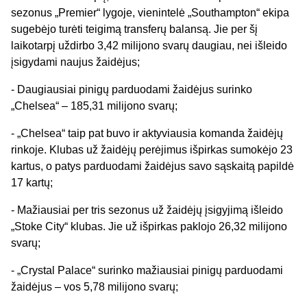
sezonus „Premier“ lygoje, vienintelė „Southampton“ ekipa
sugebėjo turėti teigimą transferų balansą. Jie per šį
laikotarpį uždirbo 3,42 milijono svarų daugiau, nei išleido
įsigydami naujus žaidėjus;
- Daugiausiai pinigų parduodami žaidėjus surinko
„Chelsea“ – 185,31 milijono svarų;
- „Chelsea“ taip pat buvo ir aktyviausia komanda žaidėjų
rinkoje. Klubas už žaidėjų perėjimus išpirkas sumokėjo 23
kartus, o patys parduodami žaidėjus savo sąskaitą papildė
17 kartų;
- Mažiausiai per tris sezonus už žaidėjų įsigyjimą išleido
„Stoke City“ klubas. Jie už išpirkas paklojo 26,32 milijono
svarų;
- „Crystal Palace“ surinko mažiausiai pinigų parduodami
žaidėjus – vos 5,78 milijono svarų;