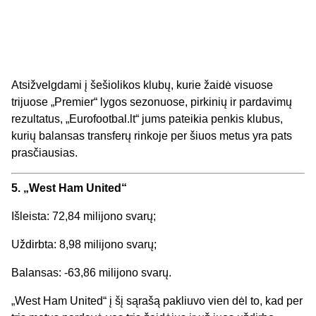
Atsižvelgdami į šešiolikos klubų, kurie žaidė visuose
trijuose „Premier“ lygos sezonuose, pirkinių ir pardavimų
rezultatus, „Eurofootbal.lt“ jums pateikia penkis klubus,
kurių balansas transferų rinkoje per šiuos metus yra pats
prasčiausias.
5. „West Ham United“
Išleista: 72,84 milijono svarų;
Uždirbta: 8,98 milijono svarų;
Balansas: -63,86 milijono svarų.
„West Ham United“ į šį sąrašą pakliuvo vien dėl to, kad per