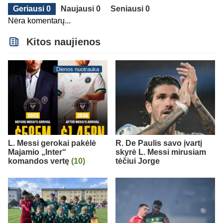
Geriausi 0
Naujausi 0
Seniausi 0
Nėra komentarų...
Kitos naujienos
Dienos nuotrauka
L. Messi gerokai pakėlė
R. De Paulis savo įvartį
Majamio „Inter“
skyrė L. Messi mirusiam
komandos vertę
(10)
tėčiui Jorge