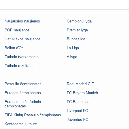
Naujausios naujienos
Čempionų lyga
POP naujienos
Premier lyga
Lietuviškos naujienos
Bundesliga
Ballon d'Or
La Liga
Futbolo tvarkarasciai
A lyga
Futbolo rezultatai
Pasaulio čempionatas
Real Madrid C.F.
Europos čempionatas
FC Bayern Munich
Europos salės futbolo
FC Barcelona
čempionatas
Liverpool FC
FIFA Klubų Pasaulio čempionatas
Juventus FC
Konfederacijų taurė