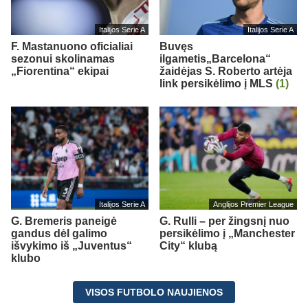
Italijos Serie A
Italijos Serie A
F. Mastanuono oficialiai
Buvęs
sezonui skolinamas
ilgametis„Barcelona“
„Fiorentina“ ekipai
žaidėjas S. Roberto artėja
link persikėlimo į MLS
(1)
Italijos Serie A
Anglijos Premier League
G. Bremeris paneigė
G. Rulli – per žingsnį nuo
gandus dėl galimo
persikėlimo į „Manchester
išvykimo iš „Juventus“
City“ klubą
klubo
VISOS FUTBOLO NAUJIENOS