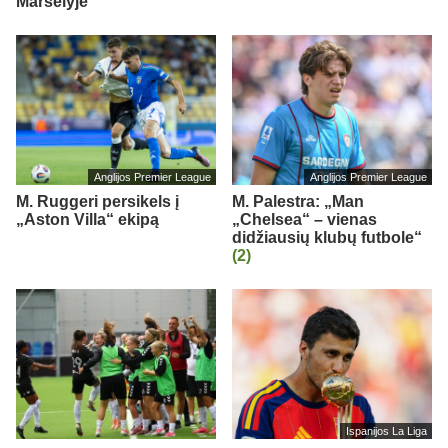
Marselyje“
Anglijos Premier League
Anglijos Premier League
M. Ruggeri persikels į
M. Palestra: „Man
„Aston Villa“ ekipą
„Chelsea“ – vienas
didžiausių klubų futbole“
(2)
Ispanijos La Liga