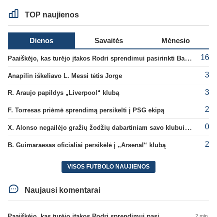
TOP naujienos
Dienos
Savaitės
Mėnesio
16
Paaiškėjo, kas turėjo įtakos Rodri sprendimui pasirinkti Barselonos pusę
3
Anapilin iškeliavo L. Messi tėtis Jorge
3
R. Araujo papildys „Liverpool“ klubą
2
F. Torresas priėmė sprendimą persikelti į PSG ekipą
0
X. Alonso negailėjo gražių žodžių dabartiniam savo klubui „Chelsea“
2
B. Guimaraesas oficialiai persikėlė į „Arsenal“ klubą
VISOS FUTBOLO NAUJIENOS
Naujausi komentarai
Paaiškėjo, kas turėjo įtakos Rodri sprendimui pasirinkti Barselonos pusę
2 min.