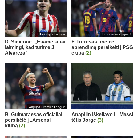
Ispanijos La Liga
Prancūzijos Ligue 1
D. Simeone: „Esame labai
F. Torresas priėmė
laimingi, kad turime J.
sprendimą persikelti į PSG
Alvarezą“
ekipą
(2)
Anglijos Premier League
B. Guimaraesas oficialiai
Anapilin iškeliavo L. Messi
persikėlė į „Arsenal“
tėtis Jorge
(3)
klubą
(2)