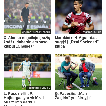
Anglijos Premier League
Ispanijos La Liga
X. Alonso negailėjo gražių
Marokietis N. Aguerdas
žodžių dabartiniam savo
sugrįš į „Real Sociedad“
klubui „Chelsea“
klubą
Prancūzijos Ligue 1
L. Puccinelli: „P.
G. Paberžis: „Man
Hojbergas yra visiškai
Žalgiris“ yra širdyje“
susitelkęs darbui