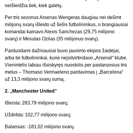
neišleidžia tiek, kiek galėtų.
Per tris sezonus Arsenas Wengeras daugiau nei dešimt
milijonų svarų išleido už šešis futbolininkus, o brangiausiai
komandai kainavo Alexis Sanchezas (29,75 milijono
svarų) ir Mesutas Ozilas (35 milijonus svarų).
Parduodami dažniausiai buvo jaunimo ekipos žaidėjai,
arba tie futbolininkai, kurie neįsitvirtindavo „Arsenal“ klube.
Vienintelis labiau išsiskyręs nuostolis per pastaruosius tris
metus – Thomaso Vermaeleno pardavimas į „Barcelona“
už 13,3 milijono svarų sumą.
2. „Manchester United“
Išleista: 283,79 milijono svarų;
Uždirbta: 102,77 milijono svarų;
Balansas: -181,02 milijono svarų.