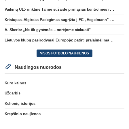
Vaikinų U15 rinktinė Taline sužaidė pirmąsias kontrolines rungtynes
Kristupas–Algirdas Padegimas sugrįžta į FC „Hegelmann” B sudėtį
A. Skerla: „Ne tik gynėmės – norėjome atakuoti“
Lietuvos klubų pasirodymai Europoje: patirti pralaimėjimai Kroatijos atstovams
VISOS FUTBOLO NAUJIENOS
Naudingos nuorodos
Kuro kainos
Uždarbis
Kelionių istorijos
Krepšinio naujienos