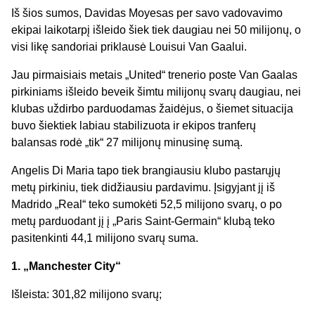
Iš šios sumos, Davidas Moyesas per savo vadovavimo
ekipai laikotarpį išleido šiek tiek daugiau nei 50 milijonų, o
visi likę sandoriai priklausė Louisui Van Gaalui.
Jau pirmaisiais metais „United“ trenerio poste Van Gaalas
pirkiniams išleido beveik šimtu milijonų svarų daugiau, nei
klubas uždirbo parduodamas žaidėjus, o šiemet situacija
buvo šiektiek labiau stabilizuota ir ekipos tranferų
balansas rodė „tik“ 27 milijonų minusinę sumą.
Angelis Di Maria tapo tiek brangiausiu klubo pastarųjų
metų pirkiniu, tiek didžiausiu pardavimu. Įsigyjant jį iš
Madrido „Real“ teko sumokėti 52,5 milijono svarų, o po
metų parduodant jį į „Paris Saint-Germain“ klubą teko
pasitenkinti 44,1 milijono svarų suma.
1. „Manchester City“
Išleista: 301,82 milijono svarų;