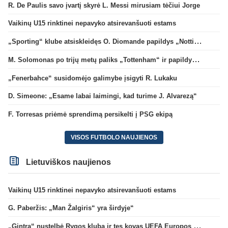
R. De Paulis savo įvartį skyrė L. Messi mirusiam tėčiui Jorge
Vaikinų U15 rinktinei nepavyko atsirevanšuoti estams
„Sporting“ klube atsiskleidęs O. Diomande papildys „Nottingham“ gretas
M. Solomonas po trijų metų paliks „Tottenham“ ir papildys „West Ham“ klubą
„Fenerbahce“ susidomėjo galimybe įsigyti R. Lukaku
D. Simeone: „Esame labai laimingi, kad turime J. Alvarezą“
F. Torresas priėmė sprendimą persikelti į PSG ekipą
VISOS FUTBOLO NAUJIENOS
Lietuviškos naujienos
Vaikinų U15 rinktinei nepavyko atsirevanšuoti estams
G. Paberžis: „Man Žalgiris“ yra širdyje“
„Gintra“ nustelbė Rygos klubą ir tęs kovas UEFA Europos taurės atrankoje