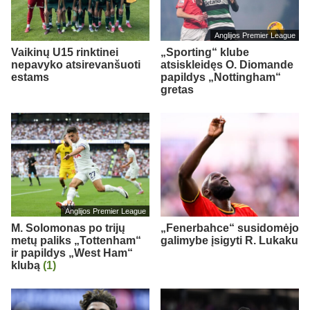
Anglijos Premier League
Vaikinų U15 rinktinei
„Sporting“ klube
nepavyko atsirevanšuoti
atsiskleidęs O. Diomande
estams
papildys „Nottingham“
gretas
Anglijos Premier League
M. Solomonas po trijų
„Fenerbahce“ susidomėjo
metų paliks „Tottenham“
galimybe įsigyti R. Lukaku
ir papildys „West Ham“
klubą
(1)