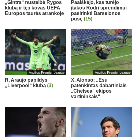
„Gintra“ nustelbė Rygos
Paaiškėjo, kas turėjo
klubą ir tęs kovas UEFA
įtakos Rodri sprendimui
Europos taurės atrankoje
pasirinkti Barselonos
pusę
(15)
Anglijos Premier League
Anglijos Premier League
R. Araujo papildys
X. Alonso: „Esu
„Liverpool“ klubą
(3)
patenkintas dabartiniais
„Chelsea“ ekipos
vartininkais“