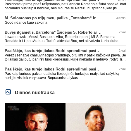
Pasidomėk pirmą prieš rašydamas, net Fabricio Romano aiškiai pasakė, kad
oficialaus bus taip ir nebuvo, nes Mouras su Perezu nusprendė, kad jis
nereikalingas. Niekur nebuvo skelbta. Dar plius gemini paprašiau, kad
surasti info ar buvo oficialus bid. Atsakymas: Ne, oficialaus raštiško
M. Solomonas po trijų metų paliks „Tottenham“ ir papildys „West Ham“ klubą
30 min.
pasiūlymo (official bid) Madrido „Real“ Mančesterio „City“ klubui už Rodri dar
Good ridance kaip sakoma.
nepateikė. ​Nors žiniasklaidoje (pvz., The Athletic, Diario AS) garsiai kalbama
apie „Real“ susidomėjimą ir pradėtus pradinius veiksmus bei derybinius
Buvęs ilgametis„Barcelona“ žaidėjas S. Roberto artėja link persikėlimo į MLS
2 val.
kontaktus su žaidėjo stovykla ar „City“ vadovais, oficialus formalus
pasiūlymas iki šiol nėra registruotas. ​Ispanijos gigantai tikrina situaciją ir
Lewandowski, Messi, Busquets, Alba, Roberto ir pan. į MLS, Benzema,
vertina galimybes, tačiau kol kas viskas vyksta tik žvalgybos ir neoficialių
Ronaldo ir t.t. pas Arabus. Turbūt akivaizdžiau, nei akivaizdu kurio klubo
derybų lygmenyje. Tai gal nebesidaryk sau gėdos ir kaip sakei "vyriškai
žaidėjų labiai myli pinigėlius, o ne žaidimą. Gal todėl ir tų laimėjimų
nuryk tiesą" ir patylėk, nes esi neteisus. Čiao!
paskutiniu me tu ne tiek daug.
Paaiškėjo, kas turėjo įtakos Rodri sprendimui pasirinkti Barselonos pusę
2 val.
Perez į senatvę chaliuvinacijos pradidėjo, o tu imi ir patiki kažkokia pieva. Be
to laikas gal būtų paniršti tuos kliedesius, kurie niekada ir nebuvo įrodyti. Ir
nepamiršti kaip pačius palaikė 90% teisėjų. Šiki į ant kitų, nors patys mėšle
esat. Kažkaip ne skaniai kvepia. RM todėl ir yra vienas nekenčiamiausių
Paaiškėjo, kas turėjo įtakos Rodri sprendimui pasirinkti Barselonos pusę
2 val.
daugumos fanų klubas, nes pastoviai verke ir verkia kažkokius kliedesius.
Pas kaip kuriuos galva neatlieka tiesioginės funkcijos matyt, tad rašyk ką
Remktis ne kažkokio Perezo kliedesiais, o faktais.
nori, jie vis tiek varys savo. Beprasmis dalykas.
Dienos nuotrauka