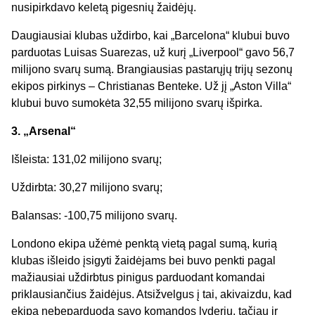
nusipirkdavo keletą pigesnių žaidėjų.
Daugiausiai klubas uždirbo, kai „Barcelona“ klubui buvo
parduotas Luisas Suarezas, už kurį „Liverpool“ gavo 56,7
milijono svarų sumą. Brangiausias pastarųjų trijų sezonų
ekipos pirkinys – Christianas Benteke. Už jį „Aston Villa“
klubui buvo sumokėta 32,55 milijono svarų išpirka.
3. „Arsenal“
Išleista: 131,02 milijono svarų;
Uždirbta: 30,27 milijono svarų;
Balansas: -100,75 milijono svarų.
Londono ekipa užėmė penktą vietą pagal sumą, kurią
klubas išleido įsigyti žaidėjams bei buvo penkti pagal
mažiausiai uždirbtus pinigus parduodant komandai
priklausiančius žaidėjus. Atsižvelgus į tai, akivaizdu, kad
ekipa nebeparduoda savo komandos lyderių, tačiau ir