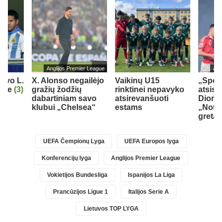
Anglijos Premier League
Ang
iavo L.
X. Alonso negailėjo
Vaikinų U15
„Sport
orge
(3)
gražių žodžių
rinktinei nepavyko
atsisk
dabartiniam savo
atsirevanšuoti
Dioma
klubui „Chelsea“
estams
„Nott
gretas
UEFA Čempionų Lyga
UEFA Europos lyga
Konferencijų lyga
Anglijos Premier League
Vokietijos Bundesliga
Ispanijos La Liga
Prancūzijos Ligue 1
Italijos Serie A
Lietuvos TOP LYGA