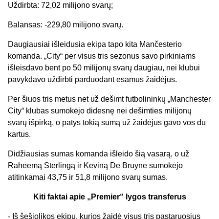
Uždirbta: 72,02 milijono svarų;
Balansas: -229,80 milijono svarų.
Daugiausiai išleidusia ekipa tapo kita Mančesterio
komanda. „City“ per visus tris sezonus savo pirkiniams
išleisdavo bent po 50 milijonų svarų daugiau, nei klubui
pavykdavo uždirbti parduodant esamus žaidėjus.
Per šiuos tris metus net už dešimt futbolininkų „Manchester
City“ klubas sumokėjo didesnę nei dešimties milijonų
svarų išpirką, o patys tokią sumą už žaidėjus gavo vos du
kartus.
Didžiausias sumas komanda išleido šią vasarą, o už
Raheemą Sterlingą ir Keviną De Bruyne sumokėjo
atitinkamai 43,75 ir 51,8 milijono svarų sumas.
Kiti faktai apie „Premier“ lygos transferus
- Iš šešiolikos ekipų, kurios žaidė visus tris pastaruosius